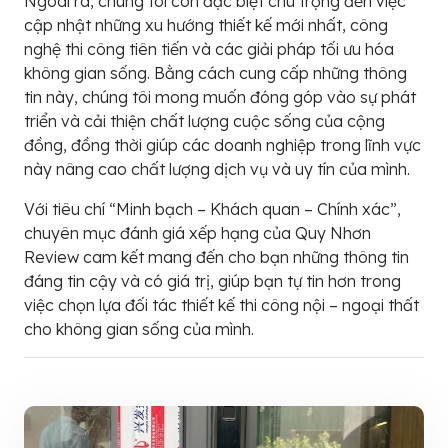
Ngoài ra, chúng tôi còn đặc biệt chú trọng đến việc
cập nhật những xu hướng thiết kế mới nhất, công
nghệ thi công tiên tiến và các giải pháp tối ưu hóa
không gian sống. Bằng cách cung cấp những thông
tin này, chúng tôi mong muốn đóng góp vào sự phát
triển và cải thiện chất lượng cuộc sống của cộng
đồng, đồng thời giúp các doanh nghiệp trong lĩnh vực
này nâng cao chất lượng dịch vụ và uy tín của mình.
Với tiêu chí “Minh bạch – Khách quan – Chính xác”,
chuyên mục đánh giá xếp hạng của Quy Nhơn
Review cam kết mang đến cho bạn những thông tin
đáng tin cậy và có giá trị, giúp bạn tự tin hơn trong
việc chọn lựa đối tác thiết kế thi công nội – ngoại thất
cho không gian sống của mình.