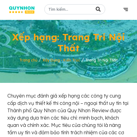
Xếp hạng: Trang Trí Nội
Thất
/
/
Trang chủ
Xây Dựng - Kiến Trúc
Trang Trí Nội Thất
Chuyên mục đánh giá xếp hạng các công ty cung
cấp dịch vụ thiết kế thi công nội – ngoại thất uy tín tại
Thành phố Quy Nhơn của Quy Nhơn Review được
xây dựng dựa trên các tiêu chí: minh bạch, khách
quan và chính xác. Mục tiêu của chúng tôi là nâng
tầm uy tín và đảm bảo tính trách nhiệm của các cơ