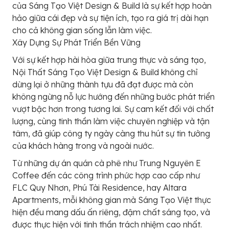
của Sáng Tạo Việt Design & Build là sự kết hợp hoàn
hảo giữa cái đẹp và sự tiện ích, tạo ra giá trị dài hạn
cho cả không gian sống lẫn làm việc.
Xây Dựng Sự Phát Triển Bền Vững
Với sự kết hợp hài hòa giữa trung thực và sáng tạo,
Nội Thất Sáng Tạo Việt Design & Build không chỉ
dừng lại ở những thành tựu đã đạt được mà còn
không ngừng nỗ lực hướng đến những bước phát triển
vượt bậc hơn trong tương lai. Sự cam kết đối với chất
lượng, cùng tinh thần làm việc chuyên nghiệp và tận
tâm, đã giúp công ty ngày càng thu hút sự tin tưởng
của khách hàng trong và ngoài nước.
Từ những dự án quán cà phê như Trung Nguyên E
Coffee đến các công trình phức hợp cao cấp như
FLC Quy Nhơn, Phú Tài Residence, hay Altara
Apartments, mỗi không gian mà Sáng Tạo Việt thực
hiện đều mang dấu ấn riêng, đậm chất sáng tạo, và
được thực hiện với tinh thần trách nhiệm cao nhất.