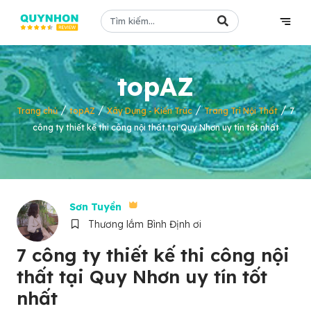
topAZ
/
/
/
/
Trang chủ
topAZ
Xây Dựng - Kiến Trúc
Trang Trí Nội Thất
7
công ty thiết kế thi công nội thất tại Quy Nhơn uy tín tốt nhất
Sơn Tuyền
Thương lắm Bình Định ơi
7 công ty thiết kế thi công nội
thất tại Quy Nhơn uy tín tốt
nhất