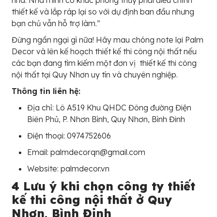
thiết kế và lắp ráp lại so với dự định ban đầu nhưng
bạn chủ vẫn hỗ trợ làm.”
Đừng ngần ngại gì nữa! Hãy mau chóng note lại Palm
Decor và lên kế hoạch thiết kế thi công nội thất nếu
các bạn đang tìm kiếm một đơn vị thiết kế thi công
nội thất tại Quy Nhơn uy tín và chuyên nghiệp.
Thông tin liên hệ:
Địa chỉ: Lô A519 Khu QHDC Đông đường Điện
Biên Phủ, P. Nhơn Bình, Quy Nhơn, Bình Đinh
Điện thoại: 0974752606
Email: palmdecorqn@gmail.com
Website: palmdecor.vn
4 Lưu ý khi chọn công ty thiết
kế thi công nội thất ở Quy
Nhơn, Bình Định