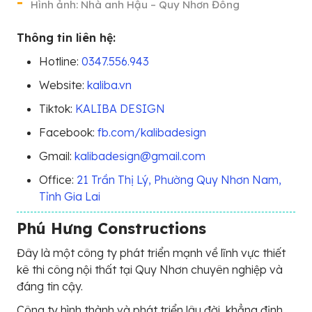
Hình ảnh: Nhà anh Hậu – Quy Nhơn Đông
Thông tin liên hệ:
Hotline:
0347.556.943
Website:
kaliba.vn
Tiktok:
KALIBA DESIGN
Facebook:
fb.com/kalibadesign
Gmail:
kalibadesign@gmail.com
Office:
21 Trần Thị Lý, Phường Quy Nhơn Nam,
Tỉnh Gia Lai
Phú Hưng Constructions
Đây là một công ty phát triển mạnh về lĩnh vực thiết
kê thi công nội thất tại Quy Nhơn chuyên nghiệp và
đáng tin cậy.
Công ty hình thành và phát triển lâu đời, khẳng định