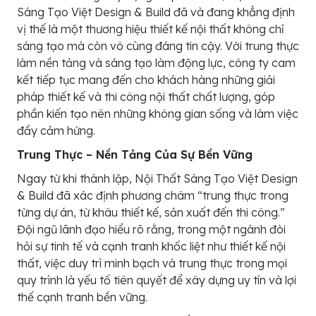
Sáng Tạo Việt Design & Build đã và đang khẳng định
vị thế là một thương hiệu thiết kế nội thất không chỉ
sáng tạo mà còn vô cùng đáng tin cậy. Với trung thực
làm nền tảng và sáng tạo làm động lực, công ty cam
kết tiếp tục mang đến cho khách hàng những giải
pháp thiết kế và thi công nội thất chất lượng, góp
phần kiến tạo nên những không gian sống và làm việc
đầy cảm hứng.
Trung Thực – Nền Tảng Của Sự Bền Vững
Ngay từ khi thành lập, Nội Thất Sáng Tạo Việt Design
& Build đã xác định phương châm “trung thực trong
từng dự án, từ khâu thiết kế, sản xuất đến thi công.”
Đội ngũ lãnh đạo hiểu rõ rằng, trong một ngành đòi
hỏi sự tinh tế và cạnh tranh khốc liệt như thiết kế nội
thất, việc duy trì minh bạch và trung thực trong mọi
quy trình là yếu tố tiên quyết để xây dựng uy tín và lợi
thế cạnh tranh bền vững.