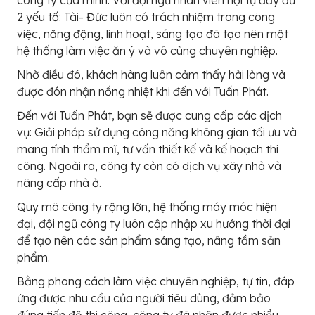
công ty của mình. Với đội ngũ nhân viên hội tụ đầy đủ
2 yếu tố: Tài- Đức luôn có trách nhiệm trong công
việc, năng động, linh hoạt, sáng tạo đã tạo nên một
hệ thống làm việc ăn ý và vô cùng chuyên nghiệp.
Nhờ điều đó, khách hàng luôn cảm thấy hài lòng và
được đón nhận nồng nhiệt khi đến với Tuấn Phát.
Đến với Tuấn Phát, bạn sẽ được cung cấp các dịch
vụ: Giải pháp sử dụng công năng không gian tối ưu và
mang tính thẩm mĩ, tư vấn thiết kế và kế hoạch thi
công. Ngoài ra, công ty còn có dịch vụ xây nhà và
nâng cấp nhà ở.
Quy mô công ty rộng lớn, hệ thống máy móc hiện
đại, đội ngũ công ty luôn cập nhập xu hướng thời đại
để tạo nên các sản phẩm sáng tạo, nâng tầm sản
phẩm.
Bằng phong cách làm việc chuyên nghiệp, tự tin, đáp
ứng được nhu cầu của người tiêu dùng, đảm bảo