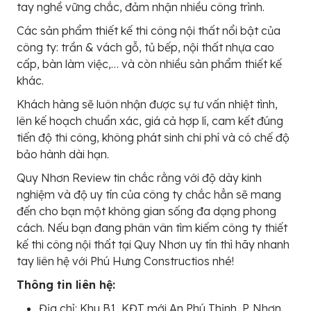
tay nghề vững chắc, đảm nhận nhiều công trình.
Các sản phẩm thiết kế thi công nội thất nổi bật của
công ty: trần & vách gỗ, tủ bếp, nội thất nhựa cao
cấp, bàn làm việc,… và còn nhiều sản phẩm thiết kế
khác.
Khách hàng sẽ luôn nhận được sự tư vấn nhiệt tình,
lên kế hoạch chuẩn xác, giá cả hợp lí, cam kết đúng
tiến độ thi công, không phát sinh chi phí và có chế độ
bảo hành dài hạn.
Quy Nhơn Review tin chắc rằng với độ dày kinh
nghiệm và độ uy tín của công ty chắc hẳn sẽ mang
đến cho bạn một không gian sống đa dạng phong
cách. Nếu bạn đang phân vân tìm kiếm công ty thiết
kế thi công nội thất tại Quy Nhơn uy tín thì hãy nhanh
tay liên hệ với Phú Hưng Constructios nhé!
Thông tin liên hệ:
Địa chỉ: Khu B1, KĐT mới An Phú Thịnh, P. Nhơn