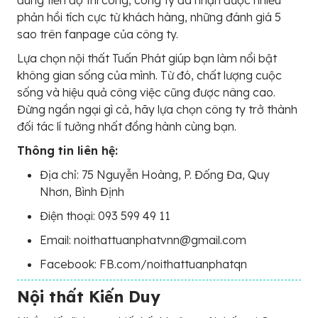
đúng tiến độ thi công, công ty đã nhận được nhiều
phản hồi tích cực từ khách hàng, những đánh giá 5
sao trên fanpage của công ty.
Lựa chọn nội thất Tuấn Phát giúp bạn làm nổi bật
không gian sống của mình. Từ đó, chất lượng cuộc
sống và hiệu quả công việc cũng được nâng cao.
Đừng ngần ngại gì cả, hãy lựa chọn công ty trở thành
đối tác lí tưởng nhất đồng hành cùng bạn.
Thông tin liên hệ:
Địa chỉ: 75 Nguyễn Hoàng, P. Đống Đa, Quy
Nhơn, Bình Định
Điện thoại: 093 599 49 11
Email: noithattuanphatvnn@gmail.com
Facebook: FB.com/noithattuanphatqn
Nội thất Kiến Duy