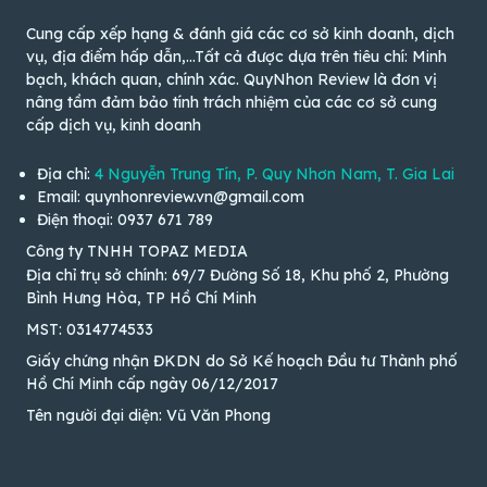
Cung cấp xếp hạng & đánh giá các cơ sở kinh doanh, dịch
vụ, địa điểm hấp dẫn,...Tất cả được dựa trên tiêu chí: Minh
bạch, khách quan, chính xác. QuyNhon Review là đơn vị
nâng tầm đảm bảo tính trách nhiệm của các cơ sở cung
cấp dịch vụ, kinh doanh
Địa chỉ:
4 Nguyễn Trung Tín, P. Quy Nhơn Nam, T. Gia Lai
Email: quynhonreview.vn@gmail.com
Điện thoại: 0937 671 789
Công ty TNHH TOPAZ MEDIA
Địa chỉ trụ sở chính: 69/7 Đường Số 18, Khu phố 2, Phường
Bình Hưng Hòa, TP Hồ Chí Minh
MST: 0314774533
Giấy chứng nhận ĐKDN do Sở Kế hoạch Đầu tư Thành phố
Hồ Chí Minh cấp ngày 06/12/2017
Tên người đại diện: Vũ Văn Phong