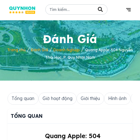
Đánh Giá
/
/
/
Trang chủ
Đánh Giá
Doanh Nghiệp
Quang Apple: 504 Nguyễn
Thái Học, P. Quy Nhơn Nam
Tổng quan
Giờ hoạt động
Giới thiệu
Hình ảnh
Hỏ
TỔNG QUAN
Quang Apple: 504