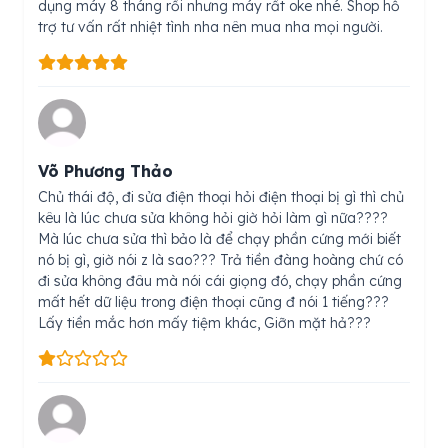
dụng máy 8 tháng rồi nhưng máy rất oke nhé. Shop hỗ
trợ tư vấn rất nhiệt tình nha nên mua nha mọi người.
Võ Phương Thảo
Chủ thái độ, đi sửa điện thoại hỏi điện thoại bị gì thì chủ
kêu là lúc chưa sửa không hỏi giờ hỏi làm gì nữa????
Mà lúc chưa sửa thì bảo là để chạy phần cứng mới biết
nó bị gì, giờ nói z là sao??? Trả tiền đàng hoàng chứ có
đi sửa không đâu mà nói cái giọng đó, chạy phần cứng
mất hết dữ liệu trong điện thoại cũng đ nói 1 tiếng???
Lấy tiền mắc hơn mấy tiệm khác, Giỡn mặt hả???