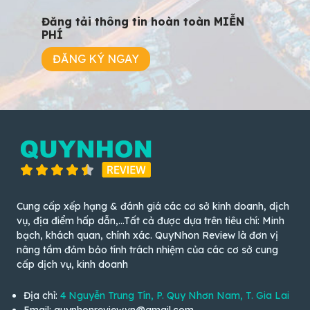
Đăng tải thông tin hoàn toàn MIỄN
PHÍ
ĐĂNG KÝ NGAY
Cung cấp xếp hạng & đánh giá các cơ sở kinh doanh, dịch
vụ, địa điểm hấp dẫn,...Tất cả được dựa trên tiêu chí: Minh
bạch, khách quan, chính xác. QuyNhon Review là đơn vị
nâng tầm đảm bảo tính trách nhiệm của các cơ sở cung
cấp dịch vụ, kinh doanh
Địa chỉ:
4 Nguyễn Trung Tín, P. Quy Nhơn Nam, T. Gia Lai
Email: quynhonreview.vn@gmail.com