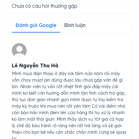
Chưa có câu hỏi thường gặp.
Đánh giá Google
Bình luận
Lê Nguyễn Thu Hà
Mình mua điện thoại ở đây sài tầm nửa năm rồi máy
vẫn chạy mượt pin dùng được lâu chưa gặp vấn đề gì
lớn. Nhân viên tư vấn rất nhiệt tình giải đáp mấy cái
mình ko biết còn hướng dẫn mình tận tình cách trả góp,
thủ tục đơn giản nhanh gọn mình được tự tay kiểm tra
máy kỹ trước khi mua nên rất yên tâm Có vài điểm nhỏ
cần bảo hàn mình đem lên cửa hàng thì họ xử lý nhanh
ko làm mất thời gian. Mình thấy dịch vụ tốt giá cả hợp
lý chế độ bảo hành rõ ràng nên rất hài lòng và sẽ giới
thiệu cho bạn bè nếu cần chắc chắn mình cũng sẽ quay
lại