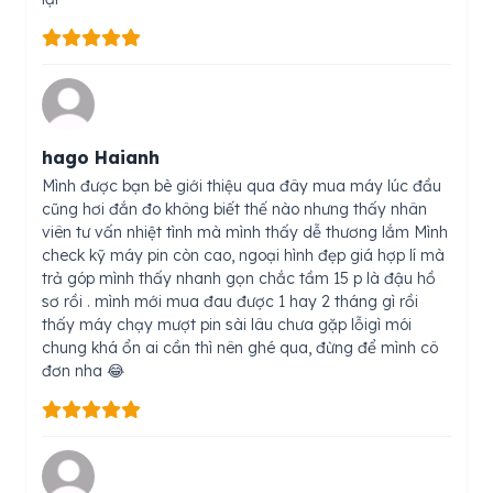
hago Haianh
Mình được bạn bè giới thiệu qua đây mua máy lúc đầu
cũng hơi đắn đo không biết thế nào nhưng thấy nhân
viên tư vấn nhiệt tình mà mình thấy dễ thương lắm Mình
check kỹ máy pin còn cao, ngoại hình đẹp giá hợp lí mà
trả góp mình thấy nhanh gọn chắc tầm 15 p là đậu hồ
sơ rồi . mình mới mua đau được 1 hay 2 tháng gì rồi
thấy máy chạy mượt pin sài lâu chưa gặp lỗigì mói
chung khá ổn ai cần thì nên ghé qua, đừng để mình cô
đơn nha 😂