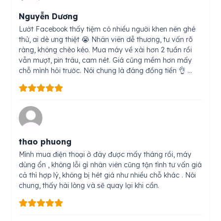
Nguyễn Dương
Lướt Facebook thấy tiệm có nhiều người khen nên ghé
thử, ai dè ưng thiệt 😭 Nhân viên dễ thương, tư vấn rõ
ràng, không chèo kéo. Mua máy về xài hơn 2 tuần rồi
vẫn mượt, pin trâu, cam nét. Giá cũng mềm hơn mấy
chỗ mình hỏi trước. Nói chung là đáng đồng tiền 👌 …
thao phuong
Mình mua điện thoại ở đây được mấy tháng rồi, máy
dùng ổn , không lỗi gì nhân viên cũng tận tình tư vấn giá
cả thì hợp lý, không bị hét giá như nhiều chỗ khác . Nói
chung, thấy hài lòng và sẽ quay lại khi cần.