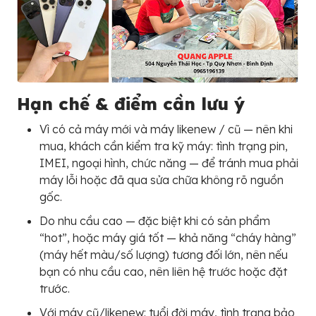
Hạn chế & điểm cần lưu ý
Vì có cả máy mới và máy likenew / cũ — nên khi
mua, khách cần kiểm tra kỹ máy: tình trạng pin,
IMEI, ngoại hình, chức năng — để tránh mua phải
máy lỗi hoặc đã qua sửa chữa không rõ nguồn
gốc.
Do nhu cầu cao — đặc biệt khi có sản phẩm
“hot”, hoặc máy giá tốt — khả năng “cháy hàng”
(máy hết màu/số lượng) tương đối lớn, nên nếu
bạn có nhu cầu cao, nên liên hệ trước hoặc đặt
trước.
Với máy cũ/likenew: tuổi đời máy, tình trạng bảo