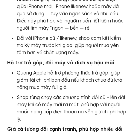
giữa iPhone mới, iPhone likenew hoặc máy đã
qua sử dụng — tuỳ vào ngân sách và nhu cầu.
Điều này phù hợp với người muốn tiết kiệm hoặc
người tìm máy “ngon — bền — rẻ”.
Đối với iPhone cũ / likenew, shop cam kết kiểm
tra kỹ máy trước khi giao, giúp người mua yên
tâm hơn về chất lượng máy.
Hỗ trợ trả góp, đổi máy và dịch vụ hậu mãi
Quang Apple hỗ trợ phương thức trả góp, giúp
giảm tải chi phí ban đầu nếu khách chưa đủ khả
năng mua máy full giá.
Shop từng chạy các chương trình đổi cũ – lên đời
máy khi có máy mới ra mắt, phù hợp với người
muốn nâng cấp điện thoại mà vẫn giữ chi phí hợp
lý.
Giá cả tương đối cạnh tranh, phù hợp nhiều đối