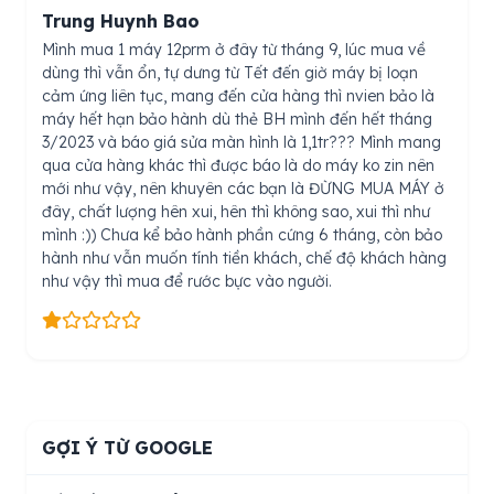
Trung Huynh Bao
Mình mua 1 máy 12prm ở đây từ tháng 9, lúc mua về
dùng thì vẫn ổn, tự dưng từ Tết đến giờ máy bị loạn
cảm ứng liên tục, mang đến cửa hàng thì nvien bảo là
máy hết hạn bảo hành dù thẻ BH mình đến hết tháng
3/2023 và báo giá sửa màn hình là 1,1tr??? Mình mang
qua cửa hàng khác thì được báo là do máy ko zin nên
mới như vậy, nên khuyên các bạn là ĐỪNG MUA MÁY ở
đây, chất lượng hên xui, hên thì không sao, xui thì như
mình :)) Chưa kể bảo hành phần cứng 6 tháng, còn bảo
hành như vẫn muốn tính tiền khách, chế độ khách hàng
như vậy thì mua để rước bực vào người.
GỢI Ý TỪ GOOGLE