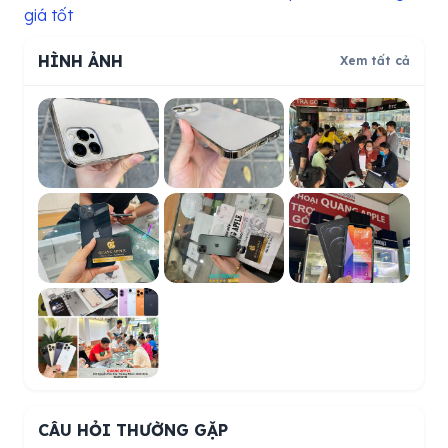
giá tốt
HÌNH ẢNH
Xem tất cả
CÂU HỎI THƯỜNG GẶP