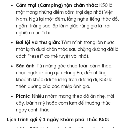
Cắm trại (Camping) tận chân thác:
K50 là
một trong những điểm cắm trại đẹp nhất Việt
Nam. Ngủ lại một đêm, lắng nghe tiếng thác đổ,
ngắm trăng sao lấp lánh giữa rừng già là trải
nghiệm cực “chill”.
Bơi lội và thư giãn:
Tắm mình trong làn nước
mát lạnh dưới chân thác sau chặng đường dài là
cách “reset” cơ thể tuyệt vời nhất.
Săn ảnh
: Từ những góc chụp toàn cảnh thác,
chụp ngược sáng qua Hang Én, đến những
khoảnh khắc đời thường trên đường đi, K50 là
thiên đường của các nhiếp ảnh gia.
Picnic
: Nhiều nhóm mang theo đồ ăn nhẹ, trái
cây, bánh mỳ hoặc cơm lam để thưởng thức
ngay cạnh thác.
Lịch trình gợi ý 1 ngày khám phá Thác K50: