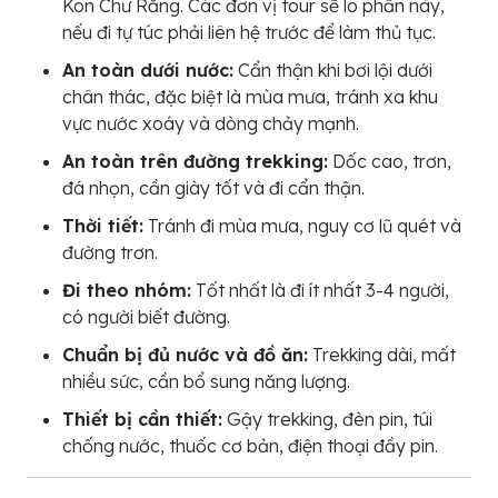
Kon Chư Răng. Các đơn vị tour sẽ lo phần này,
nếu đi tự túc phải liên hệ trước để làm thủ tục.
An toàn dưới nước:
Cẩn thận khi bơi lội dưới
chân thác, đặc biệt là mùa mưa, tránh xa khu
vực nước xoáy và dòng chảy mạnh.
An toàn trên đường trekking:
Dốc cao, trơn,
đá nhọn, cần giày tốt và đi cẩn thận.
Thời tiết:
Tránh đi mùa mưa, nguy cơ lũ quét và
đường trơn.
Đi theo nhóm:
Tốt nhất là đi ít nhất 3-4 người,
có người biết đường.
Chuẩn bị đủ nước và đồ ăn:
Trekking dài, mất
nhiều sức, cần bổ sung năng lượng.
Thiết bị cần thiết:
Gậy trekking, đèn pin, túi
chống nước, thuốc cơ bản, điện thoại đầy pin.