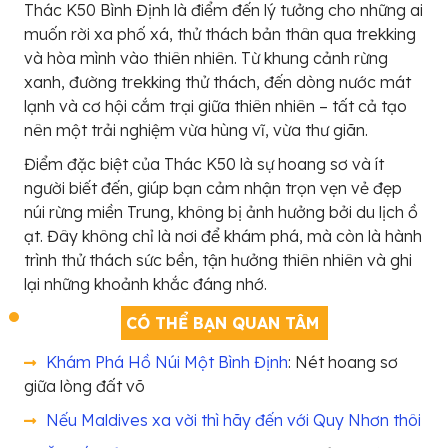
Thác K50 Bình Định là điểm đến lý tưởng cho những ai
muốn rời xa phố xá, thử thách bản thân qua trekking
và hòa mình vào thiên nhiên. Từ khung cảnh rừng
xanh, đường trekking thử thách, đến dòng nước mát
lạnh và cơ hội cắm trại giữa thiên nhiên – tất cả tạo
nên một trải nghiệm vừa hùng vĩ, vừa thư giãn.
Điểm đặc biệt của Thác K50 là sự hoang sơ và ít
người biết đến, giúp bạn cảm nhận trọn vẹn vẻ đẹp
núi rừng miền Trung, không bị ảnh hưởng bởi du lịch ồ
ạt. Đây không chỉ là nơi để khám phá, mà còn là hành
trình thử thách sức bền, tận hưởng thiên nhiên và ghi
lại những khoảnh khắc đáng nhớ.
CÓ THỂ BẠN QUAN TÂM
Khám Phá Hồ Núi Một Bình Định
: Nét hoang sơ
giữa lòng đất võ
Nếu Maldives xa vời thì hãy đến với Quy Nhơn thôi