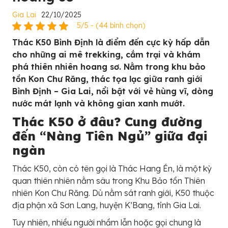
Gia Lai
22/10/2025
5/5 - (44 bình chọn)
Thác K50 Bình Định là điểm đến cực kỳ hấp dẫn
cho những ai mê trekking, cắm trại và khám
phá thiên nhiên hoang sơ. Nằm trong khu bảo
tồn Kon Chư Răng, thác tọa lạc giữa ranh giới
Bình Định – Gia Lai, nổi bật với vẻ hùng vĩ, dòng
nước mát lạnh và không gian xanh mướt.
Thác K50 ở đâu? Cung đường
đến “Nàng Tiên Ngủ” giữa đại
ngàn
Thác K50, còn có tên gọi là Thác Hang Én, là một kỳ
quan thiên nhiên nằm sâu trong Khu Bảo tồn Thiên
nhiên Kon Chư Răng. Dù nằm sát ranh giới, K50 thuộc
địa phận xã Sơn Lang, huyện K’Bang, tỉnh Gia Lai.
Tuy nhiên, nhiều người nhầm lẫn hoặc gọi chung là