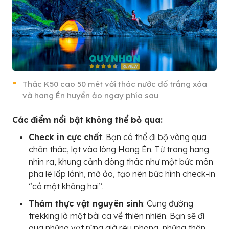
Thác K50 cao 50 mét với thác nước đổ trắng xóa
và hang Én huyền ảo ngay phía sau
Các điểm nổi bật không thể bỏ qua:
Check in cực chất
: Bạn có thể đi bộ vòng qua
chân thác, lọt vào lòng Hang Én. Từ trong hang
nhìn ra, khung cảnh dòng thác như một bức màn
pha lê lấp lánh, mờ ảo, tạo nên bức hình check-in
“có một không hai”.
Thảm thực vật nguyên sinh
: Cung đường
trekking là một bài ca về thiên nhiên. Bạn sẽ đi
qua những vạt rừng già rêu phong, những thân