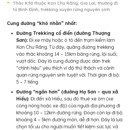
Thác K50 thuộc Kon Chư Răng, Gia Lai, thường đi
từ Bình Định, trekking xuyên rừng nguyên sinh
Cung đường “khó nhằn” nhất:
Đường Trekking cổ điển (đường Thượng
Sơn):
Đi xe máy hoặc ô tô đến trạm kiểm lâm
Kon Chư Răng. Từ đây, quãng đường trekking
vào thác khoảng 14 – 15km băng rừng, lội suối,
vượt dốc. Đây là cung đường được dân trek
“chính hiệu” yêu thích vì độ thử thách và cảnh
quan rừng nguyên sinh tuyệt vời. Thời gian đi bộ:
5 – 7 tiếng.
Đường “ngắn hơn” (đường Hạ Sơn – qua xã
Hiếu)
: Đi đến xã Hiếu, sau đó thuê xe ôm (xe
công nông hoặc xe độ) của người địa phương đi
khoảng 10 – 12km đường rừng. Đoạn còn lại đi bộ
khoảng 4 – 5km đường mòn, dễ đi hơn. Đây là lựa
chọn tối ưu cho người muốn tiết kiệm sức lực và