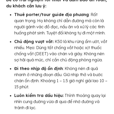
du khách cần lưu ý:
Thuê porter/tour guide địa phương
: Rất
quan trọng. Họ không chỉ dẫn đường mà còn là
người gánh vác đồ đạc, nấu ăn và xử lý các tình
huống phát sinh. Tuyệt đối không tự đi một mình.
Chủ động vượt vắt:
K50 là khu rừng ẩm ướt, vắt
nhiều. Mẹo: Dùng tất chống vắt hoặc xịt thuốc
chống vắt (DEET) vào chân và giày. Không nên
sợ hãi quá mức, chỉ cần chủ động phòng ngừa.
Đi theo nhịp độ ổn định
: Không nên đi quá
nhanh ở những đoạn đầu. Giữ nhịp thở và bước
chân ổn định. Khoảng 1 – 1.5 giờ nghỉ giải lao 10 –
15 phút.
Luôn kiểm tra dấu hiệu:
Thỉnh thoảng quay lại
nhìn cung đường vừa đi qua để nhớ đường và
tránh đi lạc.