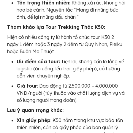
Tôn trọng thiên nhiên:
Không xả rác, không hái
hoa bẻ cành. Nguyên tắc “Mang đi những bức
ảnh, để lại những dấu chân.”
Tham khảo lựa Tour Trekking Thác K50:
Hiện có nhiều công ty lữ hành tổ chức tour K50 2
ngày 1 đêm hoặc 3 ngày 2 đêm từ Quy Nhơn, Pleiku
hoặc Buôn Ma Thuột.
Ưu điểm của tour:
Tiện lợi, không cần lo lắng về
logistic (ăn uống, lều trại, giấy phép), có hướng
dẫn viên chuyên nghiệp.
Giá tour
: Dao động từ 2.500.000 – 4.000.000
VNĐ/người (tùy thuộc vào chất lượng dịch vụ và
số lượng người trong đoàn).
Lưu ý quan trọng khác:
Xin giấy phép
: K50 nằm trong khu vực bảo tồn
thiên nhiên, cần có giấy phép của ban quản lý