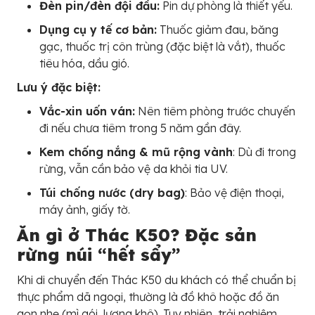
Đèn pin/đèn đội đầu:
Pin dự phòng là thiết yếu.
Dụng cụ y tế cơ bản:
Thuốc giảm đau, băng
gạc, thuốc trị côn trùng (đặc biệt là vắt), thuốc
tiêu hóa, dầu gió.
Lưu ý đặc biệt:
Vắc-xin uốn ván:
Nên tiêm phòng trước chuyến
đi nếu chưa tiêm trong 5 năm gần đây.
Kem chống nắng & mũ rộng vành
: Dù đi trong
rừng, vẫn cần bảo vệ da khỏi tia UV.
Túi chống nước (dry bag)
: Bảo vệ điện thoại,
máy ảnh, giấy tờ.
Ăn gì ở Thác K50? Đặc sản
rừng núi “hết sẩy”
Khi di chuyển đến Thác K50 du khách có thể chuẩn bị
thực phẩm dã ngoại, thường là đồ khô hoặc đồ ăn
gọn nhẹ (mì gói, lương khô). Tuy nhiên, trải nghiệm