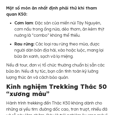
Một số món ăn nhất định phải thử khi tham
quan K50:
Cơm lam
: Đặc sản của miền núi Tây Nguyên,
cơm nấu trong ống nứa, dẻo thơm, ăn kèm thịt
nướng là “combo” không thể thiếu.
Rau rừng:
Các loại rau rừng theo mùa, được
người dân bản địa hái, xào hoặc luộc, mang lại
bữa ăn xanh, sạch và lạ miệng.
Nếu đi tour, đơn vị tổ chức thường chuẩn bị sẵn các
bữa ăn. Nếu đi tự túc, bạn cần tính toán kỹ lưỡng
lượng thức ăn và cách bảo quản.
Kinh nghiệm Trekking Thác 50
“xương máu”
Hành trình trekking đến Thác K50 không dành cho
những ai yếu tim: đường dốc cao, trơn trượt, nhiều đá