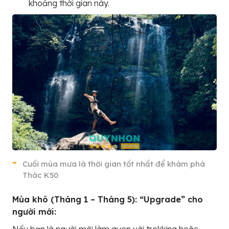
khoảng thời gian này.
Cuối mùa mưa là thời gian tốt nhất để khám phá
Thác K50
Mùa khô (Tháng 1 – Tháng 5): “Upgrade” cho
người mới: