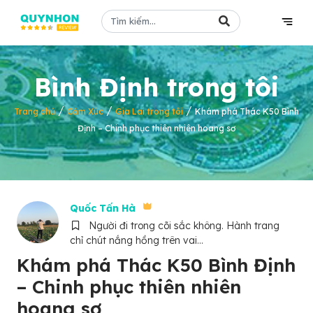
Bình Định trong tôi
/
/
/
Trang chủ
Cảm Xúc
Gia Lai trong tôi
Khám phá Thác K50 Bình
Định – Chinh phục thiên nhiên hoang sơ
Quốc Tấn Hà
Người đi trong cõi sắc không. Hành trang
chỉ chút nắng hồng trên vai...
Khám phá Thác K50 Bình Định
– Chinh phục thiên nhiên
hoang sơ