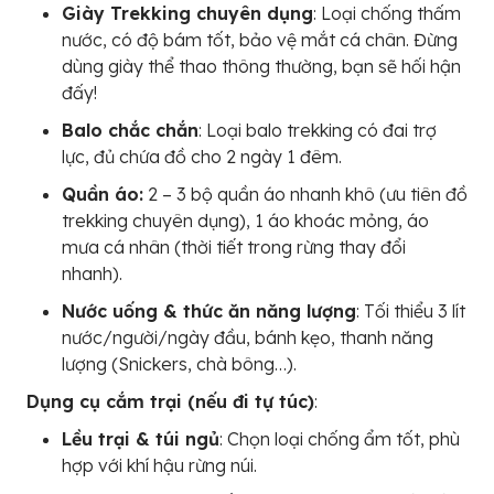
Giày Trekking chuyên dụng
: Loại chống thấm
nước, có độ bám tốt, bảo vệ mắt cá chân. Đừng
dùng giày thể thao thông thường, bạn sẽ hối hận
đấy!
Balo chắc chắn
: Loại balo trekking có đai trợ
lực, đủ chứa đồ cho 2 ngày 1 đêm.
Quần áo:
2 – 3 bộ quần áo nhanh khô (ưu tiên đồ
trekking chuyên dụng), 1 áo khoác mỏng, áo
mưa cá nhân (thời tiết trong rừng thay đổi
nhanh).
Nước uống & thức ăn năng lượng
: Tối thiểu 3 lít
nước/người/ngày đầu, bánh kẹo, thanh năng
lượng (Snickers, chà bông…).
Dụng cụ cắm trại (nếu đi tự túc)
:
Lều trại & túi ngủ
: Chọn loại chống ẩm tốt, phù
hợp với khí hậu rừng núi.