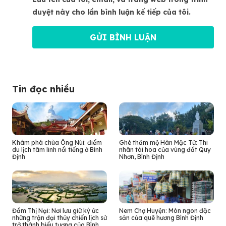
duyệt này cho lần bình luận kế tiếp của tôi.
Tin đọc nhiều
Khám phá chùa Ông Núi: điểm
Ghé thăm mộ Hàn Mặc Tử: Thi
du lịch tâm linh nổi tiếng ở Bình
nhân tài hoa của vùng đất Quy
Định
Nhơn, Bình Định
Đầm Thị Nại: Nơi lưu giữ ký ức
Nem Chợ Huyện: Món ngon đặc
những trận đại thủy chiến lịch sử
sản của quê hương Bình Định
trở thành biểu tượng của Bình