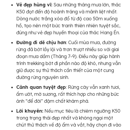
Vẻ đẹp hùng vĩ:
Sau những tháng mưa lớn, thác
K50 đạt đến độ hoành tráng và mãnh liệt nhất.
Dòng nước trắng xóa đổ từ độ cao 50m xuống
hồ, tạo nên một bức tranh thiên nhiên tuyệt sắc,
đúng như vẻ đẹp huyền thoại của thác Hang Én.
Đường đi dẽ chịu hơn
: Cuối mùa mưa, đường
rừng đã bớt lầy lội và trơn trượt nhiều so với giai
đoạn mưa dầm (Tháng 7-9). Điều này giúp hành
trình trekking bớt đi phần nào độ khó, nhưng vẫn
giữ được sự thử thách cần thiết của một cung
đường rừng nguyên sinh.
Cảnh quan tuyệt đẹp
: Rừng cây vẫn xanh tươi,
ẩm ướt, mờ sương, rất thích hợp cho những bức
ảnh “để đời” đậm chất khám phá.
Lời khuyên:
Nếu mục tiêu là chiêm ngưỡng K50
trong trạng thái đẹp nhất và không ngại một
chút thử thách về độ ẩm và vắt, hãy chọn đi vào