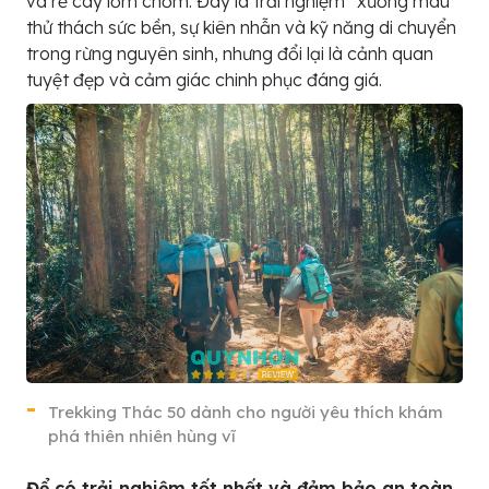
và rễ cây lởm chởm. Đây là trải nghiệm “xương máu”
thử thách sức bền, sự kiên nhẫn và kỹ năng di chuyển
trong rừng nguyên sinh, nhưng đổi lại là cảnh quan
tuyệt đẹp và cảm giác chinh phục đáng giá.
Trekking Thác 50 dành cho người yêu thích khám
phá thiên nhiên hùng vĩ
Để có trải nghiệm tốt nhất và đảm bảo an toàn,