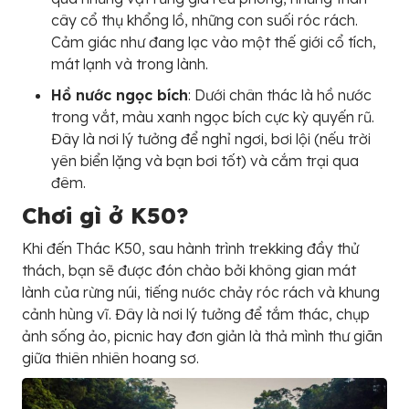
cây cổ thụ khổng lồ, những con suối róc rách.
Cảm giác như đang lạc vào một thế giới cổ tích,
mát lạnh và trong lành.
Hồ nước ngọc bích
: Dưới chân thác là hồ nước
trong vắt, màu xanh ngọc bích cực kỳ quyến rũ.
Đây là nơi lý tưởng để nghỉ ngơi, bơi lội (nếu trời
yên biển lặng và bạn bơi tốt) và cắm trại qua
đêm.
Chơi gì ở K50?
Khi đến Thác K50, sau hành trình trekking đầy thử
thách, bạn sẽ được đón chào bởi không gian mát
lành của rừng núi, tiếng nước chảy róc rách và khung
cảnh hùng vĩ. Đây là nơi lý tưởng để tắm thác, chụp
ảnh sống ảo, picnic hay đơn giản là thả mình thư giãn
giữa thiên nhiên hoang sơ.