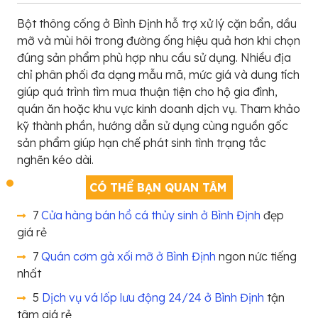
Bột thông cống ở Bình Định hỗ trợ xử lý cặn bẩn, dầu
mỡ và mùi hôi trong đường ống hiệu quả hơn khi chọn
đúng sản phẩm phù hợp nhu cầu sử dụng. Nhiều địa
chỉ phân phối đa dạng mẫu mã, mức giá và dung tích
giúp quá trình tìm mua thuận tiện cho hộ gia đình,
quán ăn hoặc khu vực kinh doanh dịch vụ. Tham khảo
kỹ thành phần, hướng dẫn sử dụng cùng nguồn gốc
sản phẩm giúp hạn chế phát sinh tình trạng tắc
nghẽn kéo dài.
CÓ THỂ BẠN QUAN TÂM
7
Cửa hàng bán hồ cá thủy sinh ở Bình Định
đẹp
giá rẻ
7
Quán cơm gà xối mỡ ở Bình Định
ngon nức tiếng
nhất
5
Dịch vụ vá lốp lưu động 24/24 ở Bình Định
tận
tâm giá rẻ