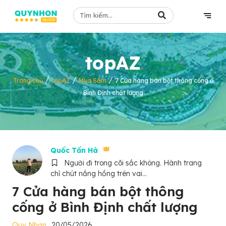
topAZ
/
/
/
Trang chủ
topAZ
Mua Sắm
7 Cửa hàng bán bột thông cống ở
Bình Định chất lượng
Quốc Tấn Hà
Người đi trong cõi sắc không. Hành trang
chỉ chút nắng hồng trên vai...
7 Cửa hàng bán bột thông
cống ở Bình Định chất lượng
Quy Nhơn
20/05/2026