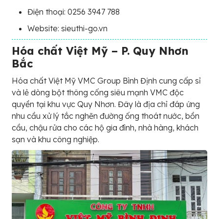
Điện thoại: 0256 3947 788
Website: sieuthi-go.vn
Hóa chất Việt Mỹ – P. Quy Nhơn
Bắc
Hóa chất Việt Mỹ VMC Group Bình Định cung cấp sỉ
và lẻ dòng bột thông cống siêu mạnh VMC độc
quyền tại khu vực Quy Nhơn. Đây là địa chỉ đáp ứng
nhu cầu xử lý tắc nghẽn đường ống thoát nước, bồn
cầu, chậu rửa cho các hộ gia đình, nhà hàng, khách
sạn và khu công nghiệp.