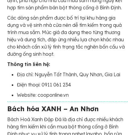
định, phù hợp cho nhu cầu mua sắm hằng ngày kết
hợp tìm sản phẩm bán bột thông cống ở Bình Định.
Các dòng sản phẩm được bố trí tại khu hàng gia
dụng và vệ sinh nhà cửa nên dễ tìm kiếm trong quá
trình mua sắm. Mức giá đa dạng theo từng thương
hiệu và dung tích, đáp ứng nhiều lựa chọn khác nhau
cho khách cần xử lý tình trạng tắc nghẽn bồn cầu và
đường ống sinh hoạt.
Thông tin liên hệ:
Địa chỉ: Nguyễn Tất Thành, Quy Nhơn, Gia Lai
Điện thoại: 0911 061 234
Website: cooponline.vn
Bách hóa XANH – An Nhơn
Bách Hoá Xanh Đập Đá là địa chỉ được nhiều khách
hàng tìm kiếm khi cần mua bột thông cống ở Bình
Định phục vụ xử lý tình trạng nghẹt lavabo, bồn rửa