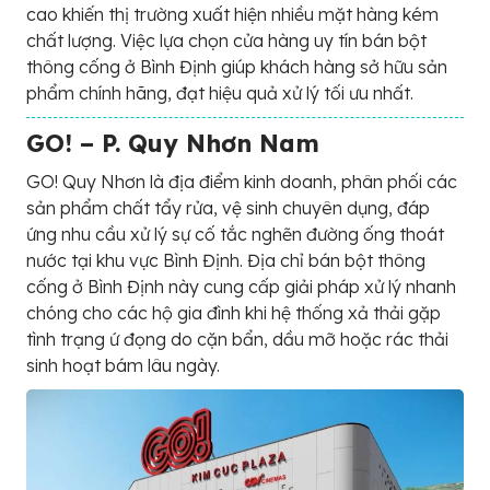
cao khiến thị trường xuất hiện nhiều mặt hàng kém
chất lượng. Việc lựa chọn cửa hàng uy tín bán bột
thông cống ở Bình Định giúp khách hàng sở hữu sản
phẩm chính hãng, đạt hiệu quả xử lý tối ưu nhất.
GO! – P. Quy Nhơn Nam
GO! Quy Nhơn là địa điểm kinh doanh, phân phối các
sản phẩm chất tẩy rửa, vệ sinh chuyên dụng, đáp
ứng nhu cầu xử lý sự cố tắc nghẽn đường ống thoát
nước tại khu vực Bình Định. Địa chỉ bán bột thông
cống ở Bình Định này cung cấp giải pháp xử lý nhanh
chóng cho các hộ gia đình khi hệ thống xả thải gặp
tình trạng ứ đọng do cặn bẩn, dầu mỡ hoặc rác thải
sinh hoạt bám lâu ngày.