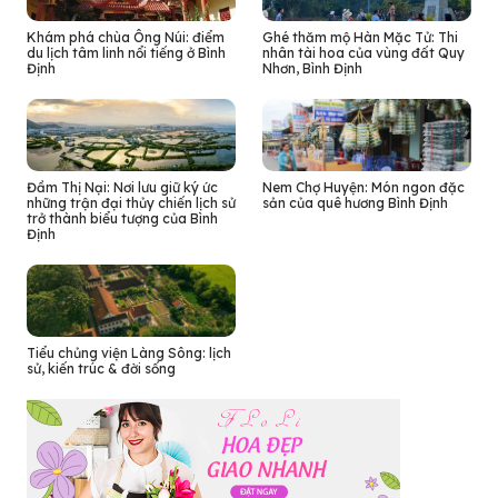
Khám phá chùa Ông Núi: điểm
Ghé thăm mộ Hàn Mặc Tử: Thi
du lịch tâm linh nổi tiếng ở Bình
nhân tài hoa của vùng đất Quy
Định
Nhơn, Bình Định
Đầm Thị Nại: Nơi lưu giữ ký ức
Nem Chợ Huyện: Món ngon đặc
những trận đại thủy chiến lịch sử
sản của quê hương Bình Định
trở thành biểu tượng của Bình
Định
Tiểu chủng viện Làng Sông: lịch
sử, kiến trúc & đời sống