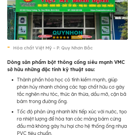
Hóa chất Việt Mỹ – P. Quy Nhơn Bắc
Dòng sản phẩm bột thông cống siêu mạnh VMC
sở hữu những đặc tính kỹ thuật sau:
Thành phần hóa học có tính kiềm mạnh, giúp
phân hủy nhanh chóng các tạp chất hữu cơ gây
tắc nghẽn như tóc, thức ăn thừa, dầu mỡ, cặn bã
bám trong đường ống.
Tốc độ phản ứng nhanh khi tiếp xúc với nước, tạo
ra nhiệt lượng để hòa tan các mảng bám cứng
đầu mà không gây hư hại cho hệ thống ống nhựa
PVC tiêu chuẩn.