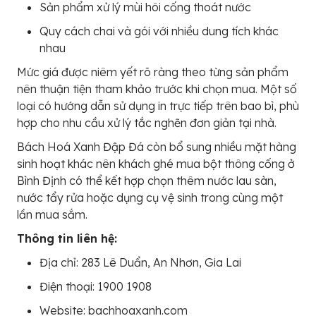
Sản phẩm xử lý mùi hôi cống thoát nước
Quy cách chai và gói với nhiều dung tích khác
nhau
Mức giá được niêm yết rõ ràng theo từng sản phẩm
nên thuận tiện tham khảo trước khi chọn mua. Một số
loại có hướng dẫn sử dụng in trực tiếp trên bao bì, phù
hợp cho nhu cầu xử lý tắc nghẽn đơn giản tại nhà.
Bách Hoá Xanh Đập Đá còn bổ sung nhiều mặt hàng
sinh hoạt khác nên khách ghé mua bột thông cống ở
Bình Định có thể kết hợp chọn thêm nước lau sàn,
nước tẩy rửa hoặc dụng cụ vệ sinh trong cùng một
lần mua sắm.
Thông tin liên hệ:
Địa chỉ: 283 Lê Duẩn, An Nhơn, Gia Lai
Điện thoại: 1900 1908
Website: bachhoaxanh.com