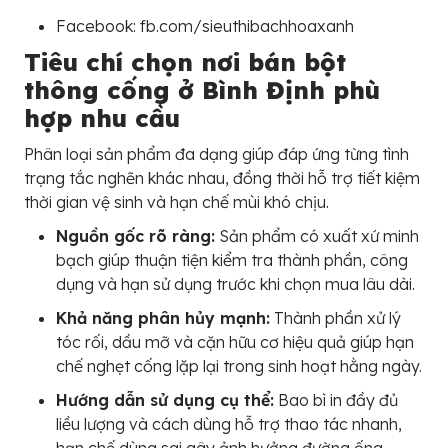
Facebook: fb.com/sieuthibachhoaxanh
Tiêu chí chọn nơi bán bột
thông cống ở Bình Định phù
hợp nhu cầu
Phân loại sản phẩm đa dạng giúp đáp ứng từng tình
trạng tắc nghẽn khác nhau, đồng thời hỗ trợ tiết kiệm
thời gian vệ sinh và hạn chế mùi khó chịu.
Nguồn gốc rõ ràng:
Sản phẩm có xuất xứ minh
bạch giúp thuận tiện kiểm tra thành phần, công
dụng và hạn sử dụng trước khi chọn mua lâu dài.
Khả năng phân hủy mạnh:
Thành phần xử lý
tóc rối, dầu mỡ và cặn hữu cơ hiệu quả giúp hạn
chế nghẹt cống lặp lại trong sinh hoạt hằng ngày.
Hướng dẫn sử dụng cụ thể:
Bao bì in đầy đủ
liều lượng và cách dùng hỗ trợ thao tác nhanh,
hạn chế dùng sai gây ảnh hưởng đường ống