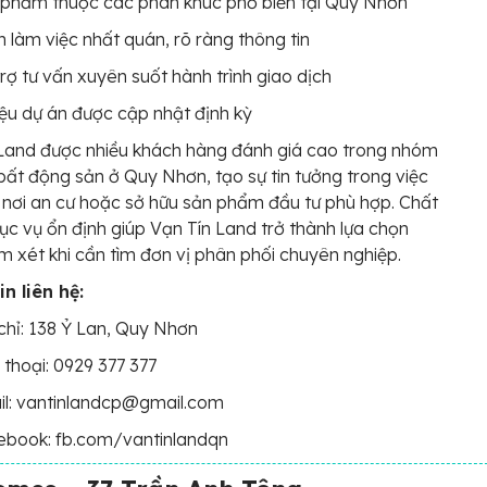
phẩm thuộc các phân khúc phổ biến tại Quy Nhơn
 làm việc nhất quán, rõ ràng thông tin
rợ tư vấn xuyên suốt hành trình giao dịch
iệu dự án được cập nhật định kỳ
Land được nhiều khách hàng đánh giá cao trong nhóm
bất động sản ở Quy Nhơn, tạo sự tin tưởng trong việc
 nơi an cư hoặc sở hữu sản phẩm đầu tư phù hợp. Chất
ục vụ ổn định giúp Vạn Tín Land trở thành lựa chọn
 xét khi cần tìm đơn vị phân phối chuyên nghiệp.
n liên hệ:
chỉ: 138 Ỷ Lan, Quy Nhơn
 thoại: 0929 377 377
il: vantinlandcp@gmail.com
ebook: fb.com/vantinlandqn