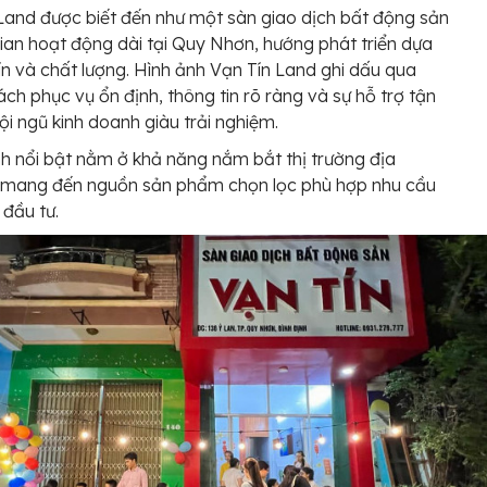
Land được biết đến như một sàn giao dịch bất động sản
gian hoạt động dài tại Quy Nhơn, hướng phát triển dựa
tín và chất lượng. Hình ảnh Vạn Tín Land ghi dấu qua
ch phục vụ ổn định, thông tin rõ ràng và sự hỗ trợ tận
ội ngũ kinh doanh giàu trải nghiệm.
 nổi bật nằm ở khả năng nắm bắt thị trường địa
 mang đến nguồn sản phẩm chọn lọc phù hợp nhu cầu
 đầu tư.