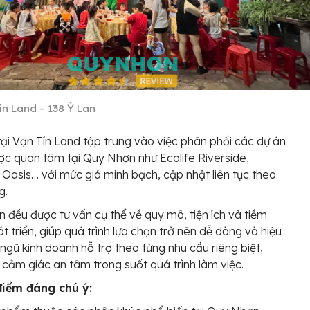
ín Land – 138 Ỷ Lan
tại Vạn Tín Land tập trung vào việc phân phối các dự án
c quan tâm tại Quy Nhơn như Ecolife Riverside,
 Oasis… với mức giá minh bạch, cập nhật liên tục theo
g.
n đều được tư vấn cụ thể về quy mô, tiện ích và tiềm
t triển, giúp quá trình lựa chọn trở nên dễ dàng và hiệu
 ngũ kinh doanh hỗ trợ theo từng nhu cầu riêng biệt,
 cảm giác an tâm trong suốt quá trình làm việc.
điểm đáng chú ý: