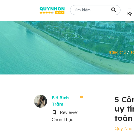
Ký
/
Trang chủ
t
5 Cô
P.H Bích
Trâm
uy t
Reviewer
toàn
Chân Thực
Quy Nhơ