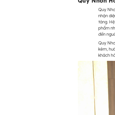
Quy Nhơn Ho
Quy Nhơ
nhận diệ
tảng. Hệ
phẩm nh
đến nguồ
Quy Nhơn
kèm, hướ
khách h