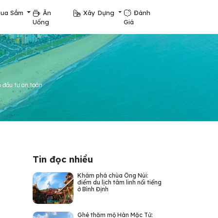
ua Sắm
Ăn
Xây Dựng
Đánh
Uống
Giá
 đầu tư an toàn
Tin đọc nhiều
Khám phá chùa Ông Núi:
điểm du lịch tâm linh nổi tiếng
ở Bình Định
Ghé thăm mộ Hàn Mặc Tử: