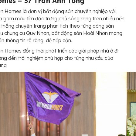
mes – 37 Trần Anh Tông
n Homes là đơn vị bất động sản chuyên nghiệp với
n gam màu tím đặc trưng phủ sóng rộng trên nhiều nền
 thống chuyên trang phân tích theo từng dòng sản
ư chung cư Quy Nhơn, bất động sản Hoài Nhơn mang
n thông tin rõ ràng, dễ tiếp cận.
 Homes đồng thời phát triển các giải pháp nhà ở đi
ng đến trải nghiệm phù hợp cho từng nhu cầu của
àng.