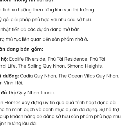
 tích xu hướng theo từng khu vực thị trường.
ý gói giải pháp phù hợp với nhu cầu sở hữu.
nhật tiến độ các dự án đang mở bán.
rợ thủ tục liên quan đến sản phẩm nhà ở.
 án đang bán gồm:
 hộ:
Ecolife Riverside, Phú Tài Residence, Phú Tài
ral Life, The Sailing Quy Nhơn, Simona Heights.
ỉ dưỡng:
Cadia Quy Nhơn, The Ocean Villas Quy Nhơn,
n Vĩnh Hội.
đô thị:
Quy Nhơn Iconic.
 Homes xây dựng uy tín qua quá trình hoạt động bài
ng tin minh bạch và danh mục dự án đa dạng. Sự hỗ trợ
 giúp khách hàng dễ dàng sở hữu sản phẩm phù hợp nhu
ịnh hướng lâu dài.