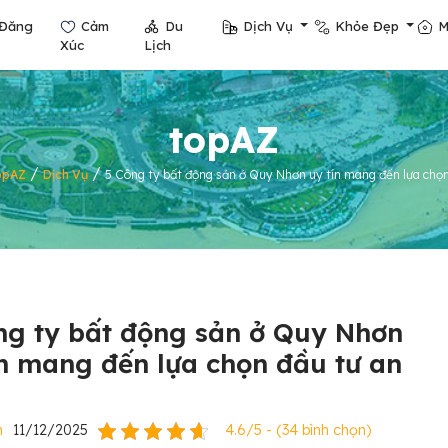
Đăng
Cảm
Du
Dịch Vụ
Khỏe Đẹp
M
Xúc
Lịch
topAZ
/
/
opAZ
Dịch Vụ
5 Công ty bất động sản ở Quy Nhơn uy tín mang đến lựa chọn
ng ty bất động sản ở Quy Nhơn
ín mang đến lựa chọn đầu tư an
n
11/12/2025
4.6/5 - (34 bình chọn)