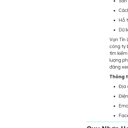
Sản 
Cách
Hỗ t
Dữ l
Vạn Tín 
công ty 
tìm kiếm
lượng ph
đáng xem
Thông ti
Địa 
Điện
Ema
Fac