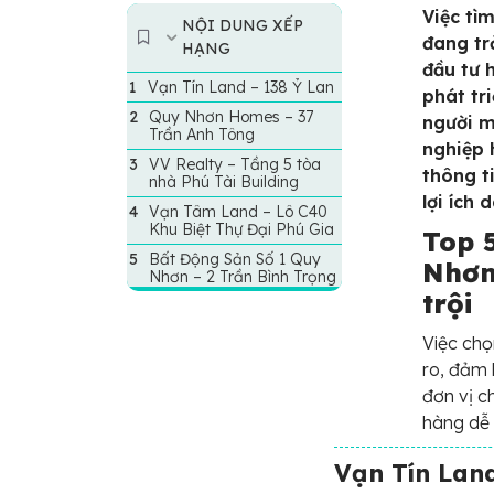
Việc tì
NỘI DUNG XẾP
đang tr
HẠNG
đầu tư 
Vạn Tín Land – 138 Ỷ Lan
phát tr
Quy Nhơn Homes – 37
người m
Trần Anh Tông
nghiệp 
VV Realty – Tầng 5 tòa
thông t
nhà Phú Tài Building
lợi ích 
Vạn Tâm Land – Lô C40
Khu Biệt Thự Đại Phú Gia
Top 
Bất Động Sản Số 1 Quy
Nhơn
Nhơn – 2 Trần Bình Trọng
trội
Việc chọ
ro, đảm 
đơn vị c
hàng dễ 
Vạn Tín Land