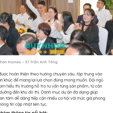
hơn Homes – 37 Trần Anh Tông
được hoàn thiện theo hướng chuyên sâu, tập trung vào
n khúc để mang lại lựa chọn đúng mong muốn. Đội ngũ
am hiểu thị trường hỗ trợ tư vấn từng sản phẩm, từ căn
 dưỡng đến khu đô thị. Danh mục dự án đa dạng giúp
an tâm dễ dàng tiếp cận nhiều cơ hội với mức giá phong
hông tin cập nhật liên tục.
nhóm thông tin nổi bật: