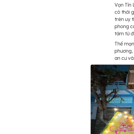
Vạn Tín 
có thời 
trên uy 
phong cá
tâm từ đ
Thế mạnh
phương,
an cư và