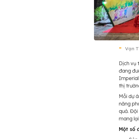
Vạn T
Dịch vụ 
đang đượ
Imperial
thị trườn
Mỗi dự á
năng phá
quả. Đội
mang lại
Một số 