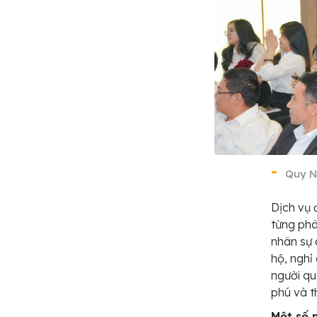
Quy N
Dịch vụ 
từng phâ
nhân sự 
hộ, nghỉ
người qu
phú và t
Một số 