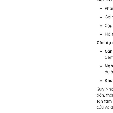
Phân
Gợi 
Cập 
Hỗ t
Các dự
Căn
Cent
Ngh
dự á
Khu 
Quy Nhơn
bản, thô
tận tâm
cầu và đ