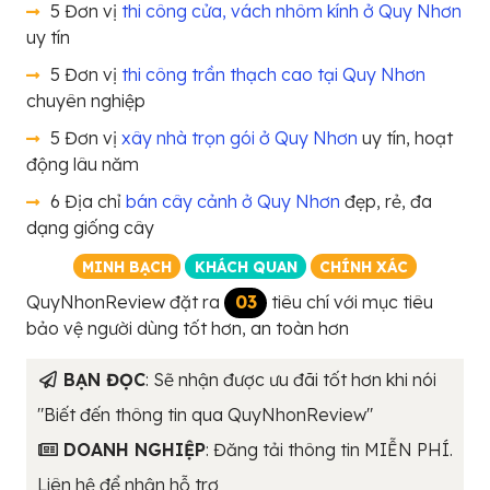
5 Đơn vị
thi công cửa, vách nhôm kính ở Quy Nhơn
uy tín
5 Đơn vị
thi công trần thạch cao tại Quy Nhơn
chuyên nghiệp
5 Đơn vị
xây nhà trọn gói ở Quy Nhơn
uy tín, hoạt
động lâu năm
6 Địa chỉ
bán cây cảnh ở Quy Nhơn
đẹp, rẻ, đa
dạng giống cây
MINH BẠCH
KHÁCH QUAN
CHÍNH XÁC
QuyNhonReview đặt ra
03
tiêu chí với mục tiêu
bảo vệ người dùng tốt hơn, an toàn hơn
BẠN ĐỌC
: Sẽ nhận được ưu đãi tốt hơn khi nói
"Biết đến thông tin qua QuyNhonReview"
DOANH NGHIỆP
: Đăng tải thông tin MIỄN PHÍ.
Liên hệ để nhận hỗ trợ