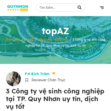
topAZ
/
/
/
Trang chủ
topAZ
Xây Dựng - Kiến Trúc
3 Công ty vệ sinh công
nghiệp tại TP. Quy Nhơn uy tín, dịch vụ tốt
P.H Bích Trâm
Reviewer Chân Thực
3 Công ty vệ sinh công nghiệp
tại TP. Quy Nhơn uy tín, dịch
vụ tốt