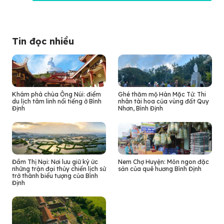
Tin đọc nhiều
Khám phá chùa Ông Núi: điểm
Ghé thăm mộ Hàn Mặc Tử: Thi
du lịch tâm linh nổi tiếng ở Bình
nhân tài hoa của vùng đất Quy
Định
Nhơn, Bình Định
Đầm Thị Nại: Nơi lưu giữ ký ức
Nem Chợ Huyện: Món ngon đặc
những trận đại thủy chiến lịch sử
sản của quê hương Bình Định
trở thành biểu tượng của Bình
Định