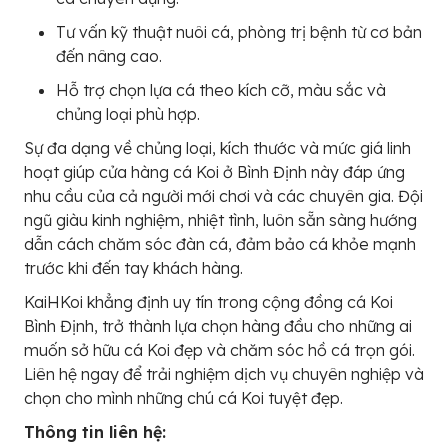
Tư vấn kỹ thuật nuôi cá, phòng trị bệnh từ cơ bản
đến nâng cao.
Hỗ trợ chọn lựa cá theo kích cỡ, màu sắc và
chủng loại phù hợp.
Sự đa dạng về chủng loại, kích thước và mức giá linh
hoạt giúp cửa hàng cá Koi ở Bình Định này đáp ứng
nhu cầu của cả người mới chơi và các chuyên gia. Đội
ngũ giàu kinh nghiệm, nhiệt tình, luôn sẵn sàng hướng
dẫn cách chăm sóc đàn cá, đảm bảo cá khỏe mạnh
trước khi đến tay khách hàng.
KaiHKoi khẳng định uy tín trong cộng đồng cá Koi
Bình Định, trở thành lựa chọn hàng đầu cho những ai
muốn sở hữu cá Koi đẹp và chăm sóc hồ cá trọn gói.
Liên hệ ngay để trải nghiệm dịch vụ chuyên nghiệp và
chọn cho mình những chú cá Koi tuyệt đẹp.
Thông tin liên hệ: