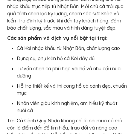
nhập khẩu trực tiếp từ Nhật Bản. Mỗi chú cá trải qua
quá trình chọn lọc kỹ lưỡng, chăm sóc sức khỏe và
kiểm tra định kỳ trước khi đến tay khách hàng, đảm
bảo chất lượng, sắc màu và hình dáng tuyệt đẹp.
Các sản phẩm và dịch vụ nổi bật tại trại:
Cá Koi nhập khẩu từ Nhật Bản, chất lượng cao
Dụng cụ, phụ kiện hồ cá Koi đầy đủ
Tư vấn chọn cá phù hợp với hồ và nhu cầu nuôi
dưỡng
Hỗ trợ thiết kế và thi công hồ cá cảnh đẹp, chuẩn
mực
Nhân viên giàu kinh nghiệm, am hiểu kỹ thuật
nuôi cá
Trại Cá Cảnh Quy Nhơn không chỉ là nơi mua cá mà
còn là điểm đến để tìm hiểu, trao đổi và nâng cao