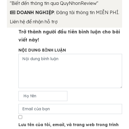
"Biết đến thông tin qua QuyNhonReview"
DOANH NGHIỆP
: Đăng tải thông tin MIỄN PHÍ.
Liên hệ để nhận hỗ trợ
Trở thành người đầu tiên bình luận cho bài
viết này!
NỘI DUNG BÌNH LUẬN
Lưu tên của tôi, email, và trang web trong trình