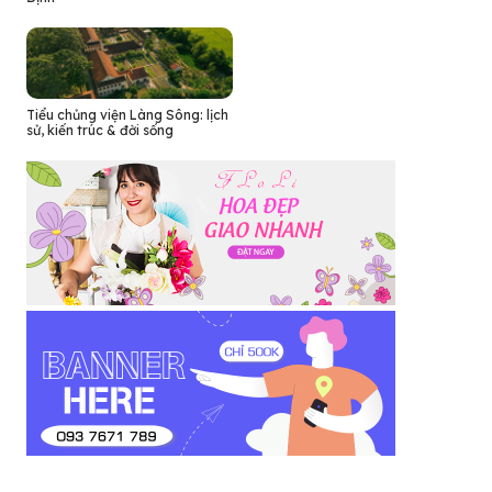
Tiểu chủng viện Làng Sông: lịch
sử, kiến trúc & đời sống