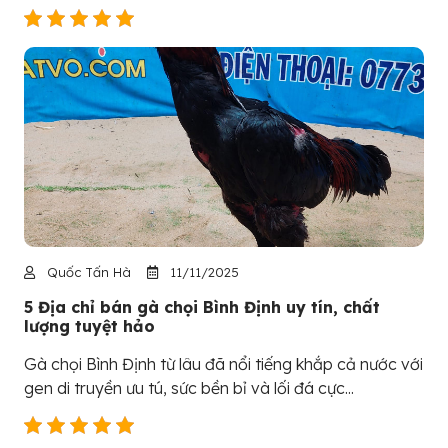
Quốc Tấn Hà
11/11/2025
5 Địa chỉ bán gà chọi Bình Định uy tín, chất
lượng tuyệt hảo
Gà chọi Bình Định từ lâu đã nổi tiếng khắp cả nước với
gen di truyền ưu tú, sức bền bỉ và lối đá cực...