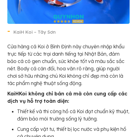
KaiH Koi – Tây Sơn
Cửa hàng cá Koi ở Bình Định này chuyên nhập khẩu
trực tiếp từ các trại danh tiếng tại Nhật Bản, đảm
bảo cá có gen chuẩn, sức khỏe tốt và màu sắc sắc
nét. Body cá cân đối, hoa văn rõ ràng, giúp người
chơi sở hữu những chú Koi không chỉ đẹp mà còn là
tác phẩm nghệ thuật sống động.
KaiHKoi không chỉ bán cá mà còn cung cấp các
dịch vụ hỗ trợ toàn diện:
Thiết kế và thi công hồ cá Koi đạt chuẩn kỹ thuật,
đảm bảo môi trường sống lý tưởng.
Cung cấp vật tư, thiết bị lọc nước và phụ kiện hồ
cá chuyên dụng.