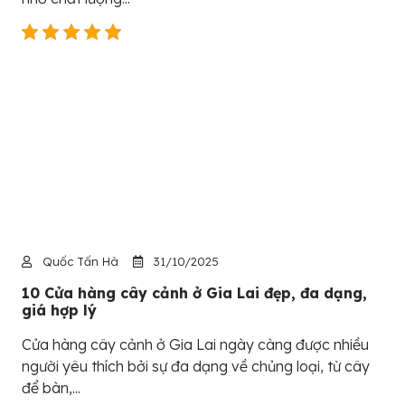
Quốc Tấn Hà
31/10/2025
10 Cửa hàng cây cảnh ở Gia Lai đẹp, đa dạng,
giá hợp lý
Cửa hàng cây cảnh ở Gia Lai ngày càng được nhiều
người yêu thích bởi sự đa dạng về chủng loại, từ cây
để bàn,...