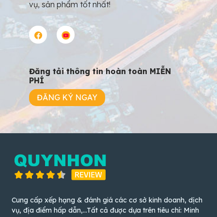
vụ, sản phẩm tốt nhất!
Đăng tải thông tin hoàn toàn MIỄN
PHÍ
ĐĂNG KÝ NGAY
Cung cấp xếp hạng & đánh giá các cơ sở kinh doanh, dịch
vụ, địa điểm hấp dẫn,...Tất cả được dựa trên tiêu chí: Minh