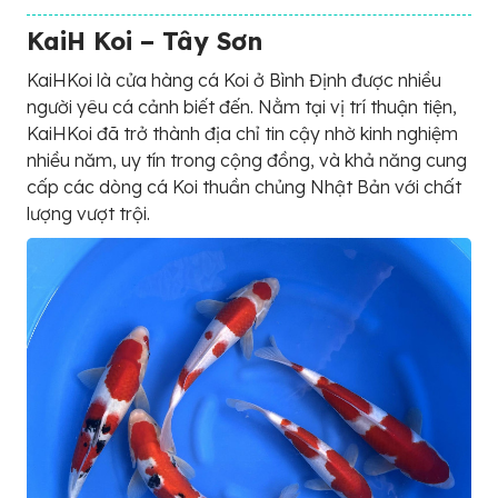
KaiH Koi – Tây Sơn
KaiHKoi là cửa hàng cá Koi ở Bình Định được nhiều
người yêu cá cảnh biết đến. Nằm tại vị trí thuận tiện,
KaiHKoi đã trở thành địa chỉ tin cậy nhờ kinh nghiệm
nhiều năm, uy tín trong cộng đồng, và khả năng cung
cấp các dòng cá Koi thuần chủng Nhật Bản với chất
lượng vượt trội.