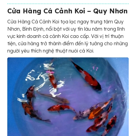
Cửa Hàng Cá Cảnh Koi – Quy Nhơn
Cửa Hàng Cá Cảnh Koi tọa lạc ngay trung tâm Quy
Nhơn, Bình Định, nổi bật với uy tín lâu năm trong lĩnh
vực kinh doanh cá cảnh Koi cao cấp. Với vị trí thuận
tiện, cửa hàng trở thành điểm đến lý tưởng cho những
người yêu thích nghệ thuật nuôi cá Koi.