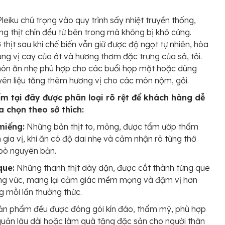
leiku chú trọng vào quy trình sấy nhiệt truyền thống,
ng thịt chín đều từ bên trong mà không bị khô cứng.
 thịt sau khi chế biến vẫn giữ được độ ngọt tự nhiên, hòa
ng vị cay của ớt và hương thơm đặc trưng của sả, tỏi.
món ăn nhẹ phù hợp cho các buổi họp mặt hoặc dùng
ên liệu tăng thêm hương vị cho các món nộm, gỏi.
m tại đây được phân loại rõ rệt để khách hàng dễ
a chọn theo sở thích:
miếng:
Những bản thịt to, mỏng, được tẩm ướp thấm
gia vị, khi ăn có độ dai nhẹ và cảm nhận rõ từng thớ
 bò nguyên bản.
que:
Những thanh thịt dày dặn, được cắt thành từng que
ng vức, mang lại cảm giác mềm mọng và đậm vị hơn
g mỗi lần thưởng thức.
ản phẩm đều được đóng gói kín đáo, thẩm mỹ, phù hợp
uản lâu dài hoặc làm quà tặng đặc sản cho người thân