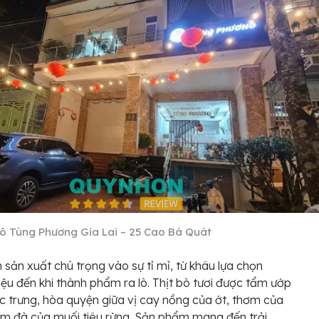
ô Tùng Phương Gia Lai – 25 Cao Bá Quát
h sản xuất chú trọng vào sự tỉ mỉ, từ khâu lựa chọn
iệu đến khi thành phẩm ra lò. Thịt bò tươi được tẩm ướp
ặc trưng, hòa quyện giữa vị cay nồng của ớt, thơm của
m đà của muối tiêu rừng. Sản phẩm mang đến trải