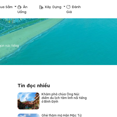
ua Sắm
Ăn
Xây Dựng
Đánh
Uống
Giá
gon nức tiếng
Tin đọc nhiều
Khám phá chùa Ông Núi:
điểm du lịch tâm linh nổi tiếng
ở Bình Định
Ghé thăm mộ Hàn Mặc Tử: