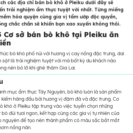
ch các địa chỉ bán bò khô ở Pleiku dưới đây sẽ
n trải nghiệm ẩm thực tuyệt vời nhất. Từng miếng
 mềm hòa quyện cùng gia vị tẩm ướp độc quyền,
ng chắc chắn sẽ khiến bạn xao xuyến không thôi.
 Cơ sở bán bò khô tại Pleiku ăn
iền
hức bò khô phố núi với hương vị cay nồng đặc trưng, dai
 sật là trải nghiệm tuyệt vời mà bất kỳ du khách nào
ng nên bỏ lỡ khi ghé thăm Gia Lai.
u
anh mục ẩm thực Tây Nguyên, bò khô luôn là sản phẩm
 kiếm hàng đầu bởi hương vị đậm đà và đặc trưng. Cơ
ò khô ở Pleiku tập trung vào việc tuyển chọn những
t bò đùi tươi ngon, kết hợp cùng các gia vị tự nhiên của
o nguyên để tạo nên thành phẩm có màu sắc bắt mắt
thơm nồng nàn.