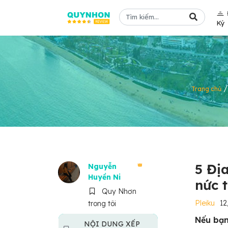
Ký
Trang chủ
5 Đị
Nguyễn
Huyền Ni
nức 
Quy Nhơn
Pleiku
1
trong tôi
Nếu bạn
NỘI DUNG XẾP