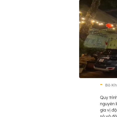
Bò Kh
Quy trìn
nguyên l
gia vị đ
sả và đậ