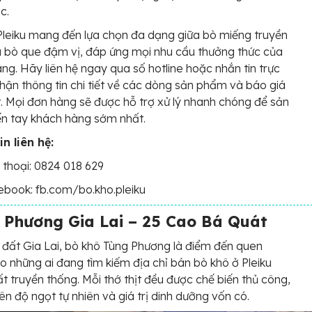
c.
leiku mang đến lựa chọn đa dạng giữa bò miếng truyền
 bò que đậm vị, đáp ứng mọi nhu cầu thưởng thức của
ng. Hãy liên hệ ngay qua số hotline hoặc nhắn tin trực
nhận thông tin chi tiết về các dòng sản phẩm và báo giá
. Mọi đơn hàng sẽ được hỗ trợ xử lý nhanh chóng để sản
n tay khách hàng sớm nhất.
n liên hệ:
 thoại: 0824 018 629
book: fb.com/bo.kho.pleiku
 Phương Gia Lai – 25 Cao Bá Quát
 đất Gia Lai, bò khô Tùng Phương là điểm đến quen
o những ai đang tìm kiếm địa chỉ bán bò khô ở Pleiku
t truyền thống. Mỗi thớ thịt đều được chế biến thủ công,
ên độ ngọt tự nhiên và giá trị dinh dưỡng vốn có.