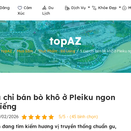
Đăng
Cảm
Du
Dịch Vụ
Khỏe Đẹp
M
Xúc
Lịch
topAZ
/
/
/
/
topAZ
Mua Sắm
Thực Phẩm - Đồ Uống
5 Địa chỉ bán bò khô ở Pleiku n
a chỉ bán bò khô ở Pleiku ngon
tiếng
2/02/2026
5/5 - (45 bình chọn)
 đang tìm kiếm hương vị truyền thống chuẩn gu,