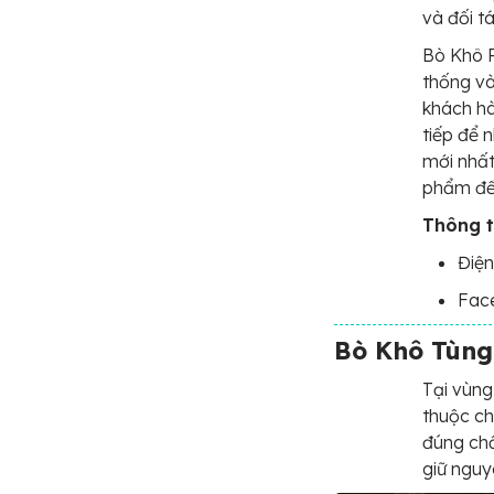
và đối tá
Bò Khô P
thống và
khách hà
tiếp để 
mới nhất
phẩm đế
Thông ti
Điện
Face
Bò Khô Tùng
Tại vùng
thuộc ch
đúng chấ
giữ nguy