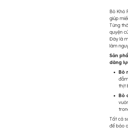
Bò Khô P
giúp miế
Từng thớ
quyện cù
Đây là 
làm nguy
Sản phẩ
dàng lự
Bò 
đẫm 
thịt
Bò 
vuô
tron
Tất cả s
để bảo q