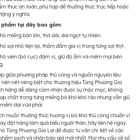
m thực an toàn, phù hợp để thưởng thức trực tiếp hoặc
tặng ý nghĩa.
 phẩm tại đây bao gồm:
hô miếng bản lớn, thớ dài, dai ngọt tự nhiên.
hô sợi nhỏ tiện lợi, thấm đẫm gia vị trong từng sợi thịt.
hô viên (bò cục) đậm vị, giữ độ ẩm và mềm mại bên
g.
ợp giữa phương pháp thủ công và nguồn nguyên liệu
 nên nét riêng biệt cho thương hiệu Tùng Phương Gia
ách hàng dễ dàng cảm nhận được sự mộc mạc, không
tạp chất trong từng miếng bò khô khô ráo nhưng vẫn giữ
 mềm dai vừa phải.
h muốn thưởng thức hương vị bò khô thủ công chuẩn vị
hay đặt hàng làm quà biếu người thân, hãy liên hệ ngay
hô Tùng Phương Gia Lai để được tư vấn chi tiết về các
 phẩm sạch và nhận báo giá mới nhất. Mọi nhu cầu về số