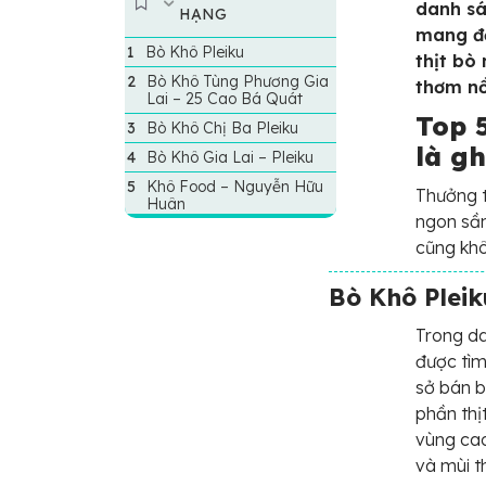
danh sá
HẠNG
mang đế
Bò Khô Pleiku
thịt bò
Bò Khô Tùng Phương Gia
thơm nồ
Lai – 25 Cao Bá Quát
Top 5
Bò Khô Chị Ba Pleiku
là gh
Bò Khô Gia Lai – Pleiku
Khô Food – Nguyễn Hữu
Thưởng t
Huân
ngon sần
cũng khô
Bò Khô Pleik
Trong d
được tìm
sở bán b
phần thị
vùng ca
và mùi 