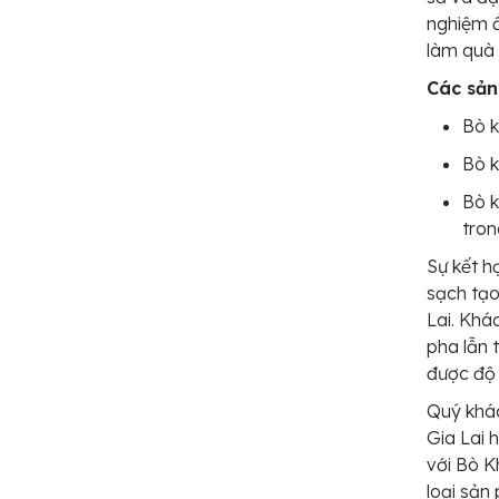
nghiệm ẩ
làm quà 
Các sản
Bò k
Bò k
Bò k
tron
Sự kết h
sạch tạo
Lai. Kh
pha lẫn 
được độ
Quý khác
Gia Lai 
với Bò K
loại sản