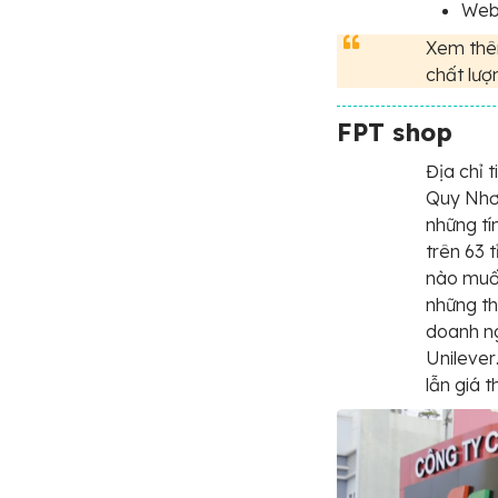
Webs
Xem thê
chất lượ
FPT shop
Địa chỉ 
Quy Nhơn
những tí
trên 63 
nào muốn
những th
doanh ng
Unilever
lẫn giá t