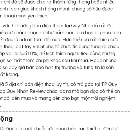
i phí đó sẽ được chia ra thành từng tháng hoặc nhiều
hanh toán giúp khách hàng nhanh chóng sở hữu được
ện thoại mình yêu thích.
n với thị trường bán điện thoại tại Quy Nhơn là rất đa
iều cửa hàng mọc ra như nấm luôn làm bạn bị phân tâm
ết đâu là nơi an tâm để mua. Hơn thế nữa rất nhiều cửa
n thoại bắt tay với những tổ chức tín dụng tung ra chiêu
góp với lãi suất 0%, để kích thích người tiêu dùng nhưng
bạn sẽ mất thêm chi phí khác sau khi mua. Hoặc những
ó sẽ đẩy giá bán cao hơn thị trường và tung tin là sản
ất lượng.
là 5 địa chỉ bán điện thoại uy tín, có trả góp tại TP Quy
ợc Quy Nhơn Review chắc lọc ra mà bạn đọc có thể an
ệt đối đến mua và mang đến cho bạn một trải nghiệm
.
Động
 Di Động là một chuỗi cửa hàng bán các thiết bị điện tử