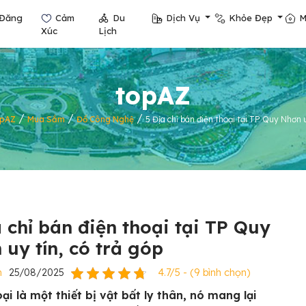
Đăng
Cảm
Du
Dịch Vụ
Khỏe Đẹp
M
Xúc
Lịch
topAZ
/
/
/
opAZ
Mua Sắm
Đồ Công Nghệ
5 Địa chỉ bán điện thoại tại TP Quy Nhơn u
a chỉ bán điện thoại tại TP Quy
 uy tín, có trả góp
n
25/08/2025
4.7/5 - (9 bình chọn)
ại là một thiết bị vật bất ly thân, nó mang lại