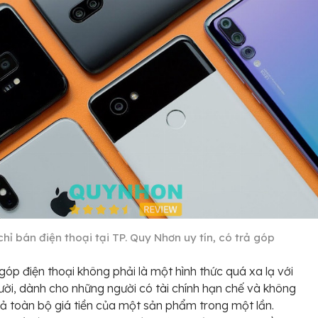
chỉ bán điện thoại tại TP. Quy Nhơn uy tín, có trả góp
góp điện thoại không phải là một hình thức quá xa lạ với
ười, dành cho những người có tài chính hạn chế và không
trả toàn bộ giá tiền của một sản phẩm trong một lần.