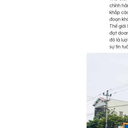
chính h
khắp các
đoạn khó
Thế giới
đạt doan
đó là lư
sự tin tư