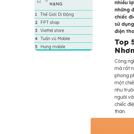
nhiều l
HẠNG
những đ
Thế Giới Di Động
chiếc đ
FPT shop
sử dụng
Viettel store
điện th
Tuấn vũ Mobile
Top 5
Hưng mobile
Nhơn
Công ngh
mà rất n
phong p
một chiế
như trướ
người và
chiếc đi
thân.