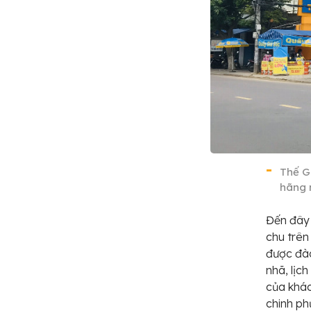
Thế G
hãng 
Đến đây 
chu trên
được đào
nhã, lịch
của khác
chinh ph