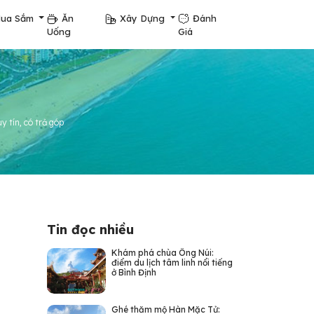
ua Sắm
Ăn
Xây Dựng
Đánh
Uống
Giá
y tín, có trả góp
Tin đọc nhiều
Khám phá chùa Ông Núi:
điểm du lịch tâm linh nổi tiếng
ở Bình Định
Ghé thăm mộ Hàn Mặc Tử: