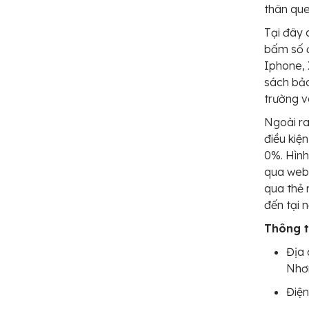
thân que
Tại đây 
bấm số đ
Iphone, 
sách bảo
trường v
Ngoài ra
điều kiệ
0%. Hình
qua webs
qua thẻ 
đến tại 
Thông ti
Địa 
Nhơn
Điện