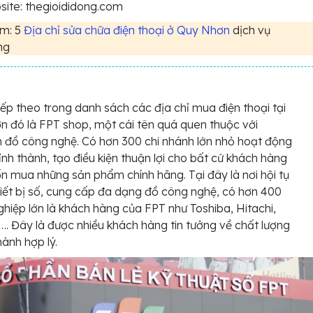
ite: thegioididong.com
m: 5
Địa chỉ sửa chữa điện thoại ở Quy Nhơn
dịch vụ
ng
tiếp theo trong danh sách các địa chỉ mua điện thoại tại
 đó là FPT shop, một cái tên quá quen thuộc với
n đồ công nghệ. Có hơn 300 chi nhánh lớn nhỏ hoạt động
tỉnh thành, tạo điều kiện thuận lợi cho bất cứ khách hàng
 mua những sản phẩm chính hãng. Tại đây là nơi hội tụ
iết bị số, cung cấp đa dạng đồ công nghệ, có hơn 400
hiệp lớn là khách hàng của FPT như Toshiba, Hitachi,
…. Đây là được nhiều khách hàng tin tưởng về chất lượng
hành hợp lý.