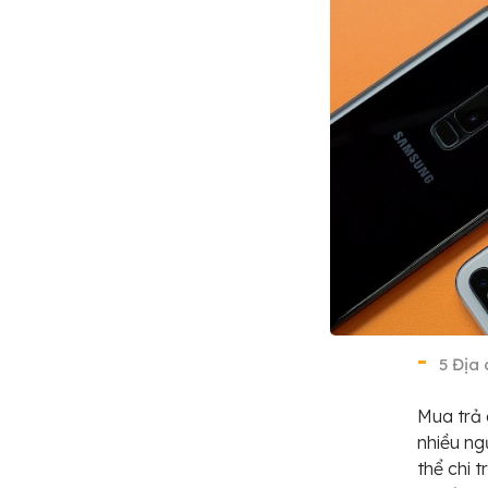
5 Địa 
Mua trả 
nhiều ng
thể chi 