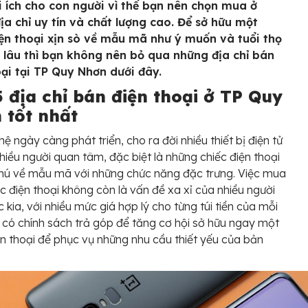
ợi ích cho con người vì thế bạn nên chọn mua ở
ịa chỉ uy tín và chất lượng cao. Để sở hữu một
iện thoại xịn sò về mẫu mã như ý muốn và tuổi thọ
 lâu thì bạn không nên bỏ qua những địa chỉ bán
oại tại TP Quy Nhơn dưới đây.
 địa chỉ bán điện thoại ở TP Quy
 tốt nhất
ệ ngày càng phát triển, cho ra đời nhiều thiết bị điện tử
hiều người quan tâm, đặc biệt là những chiếc điện thoại
hú về mẫu mã với những chức năng đặc trưng. Việc mua
c điện thoại không còn là vấn đề xa xỉ của nhiều người
c kia, với nhiều mức giá hợp lý cho từng túi tiền của mỗi
 có chính sách trả góp để tăng cơ hội sở hữu ngay một
ện thoại để phục vụ những nhu cầu thiết yếu của bản