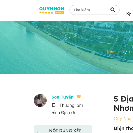
Ký
/
Trang chủ
t
5 Đị
Sơn Tuyền
Thương lắm
Nhơn
Bình Định ơi
Quy Nhơ
Điện tho
NỘI DUNG XẾP