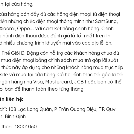
n tại cửa hàng.
cửa hàng bán đầy đủ các hãng điện thoại từ điện thoại
ến những chiếc điện thoại thông minh như SamSung,
Xiaomi, Oppo…. với cam kết hàng chính hãng. Chính
 hành điện thoại được đánh giá là tốt nhất trên thị
à nhiều chương trình khuyến mãi vào các dịp lễ lớn.
 Thế Giới Di Động còn hỗ trợ các khách hàng chưa đủ
n mua điện thoại bằng chính sách mua trả góp lãi suất
 thức này áp dụng cho những khách hàng mua trực tiếp
ite và mua tại cửa hàng. Có hai hình thức trả góp là trả
ngân hàng như Visa, Mastercard, JCB hoặc bạn có thể
nơi bán để thanh toán theo từng tháng.
n liên hệ:
chỉ
:
108 Lạc Long Quân, P. Trần Quang Diệu, TP. Quy
, Bình Định
 thoại: 18001060