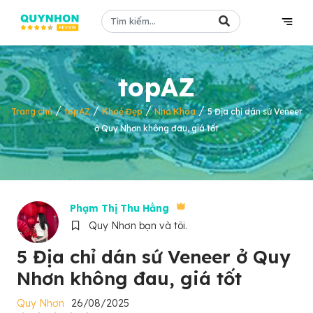
topAZ
/
/
/
/
Trang chủ
topAZ
Khoẻ Đẹp
Nha Khoa
5 Địa chỉ dán sứ Veneer
ở Quy Nhơn không đau, giá tốt
Phạm Thị Thu Hằng
Quy Nhơn bạn và tôi.
5 Địa chỉ dán sứ Veneer ở Quy
Nhơn không đau, giá tốt
Quy Nhơn
26/08/2025