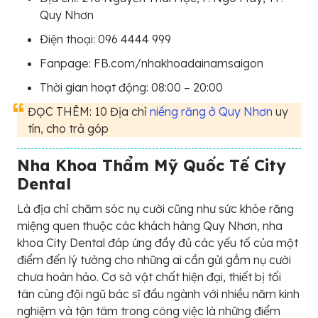
Quy Nhơn
Điện thoại: 096 4444 999
Fanpage: FB.com/nhakhoadainamsaigon
Thời gian hoạt động: 08:00 – 20:00
ĐỌC THÊM: 10 Địa chỉ
niềng răng ở Quy Nhơn
uy
tín, cho trả góp
Nha Khoa Thẩm Mỹ Quốc Tế City
Dental
Là địa chỉ chăm sóc nụ cười cũng như sức khỏe răng
miệng quen thuộc các khách hàng Quy Nhơn, nha
khoa City Dental đáp ứng đầy đủ các yếu tố của một
điểm đến lý tưởng cho những ai cần gửi gắm nụ cười
chưa hoàn hảo. Cơ sở vật chất hiện đại, thiết bị tối
tân cùng đội ngũ bác sĩ đầu ngành với nhiều năm kinh
nghiệm và tận tâm trong công việc là những điểm