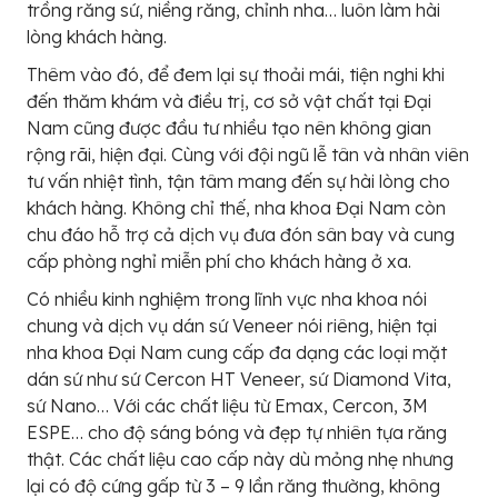
trồng răng sứ, niềng răng, chỉnh nha… luôn làm hài
lòng khách hàng.
Thêm vào đó, để đem lại sự thoải mái, tiện nghi khi
đến thăm khám và điều trị, cơ sở vật chất tại Đại
Nam cũng được đầu tư nhiều tạo nên không gian
rộng rãi, hiện đại. Cùng với đội ngũ lễ tân và nhân viên
tư vấn nhiệt tình, tận tâm mang đến sự hài lòng cho
khách hàng. Không chỉ thế, nha khoa Đại Nam còn
chu đáo hỗ trợ cả dịch vụ đưa đón sân bay và cung
cấp phòng nghỉ miễn phí cho khách hàng ở xa.
Có nhiều kinh nghiệm trong lĩnh vực nha khoa nói
chung và dịch vụ dán sứ Veneer nói riêng, hiện tại
nha khoa Đại Nam cung cấp đa dạng các loại mặt
dán sứ như sứ Cercon HT Veneer, sứ Diamond Vita,
sứ Nano… Với các chất liệu từ Emax, Cercon, 3M
ESPE… cho độ sáng bóng và đẹp tự nhiên tựa răng
thật. Các chất liệu cao cấp này dù mỏng nhẹ nhưng
lại có độ cứng gấp từ 3 – 9 lần răng thường, không