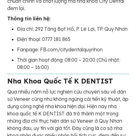
chuẩn chỉnh và chất lượng mà nha khoa City Dental
đem lại.
Thông tin liên hệ:
Địa chỉ: 292 Tăng Bạt Hổ, P. Lê Lợi, TP. Quy Nhơn
Điện thoại: 0777 181 865
Fanpage: FB.com/citydentalquynhon
Thời gian hoạt động: 08:00 – 20:00 (Chủ nhật:
08:00 – 16:00)
Nha Khoa Quốc Tế K DENTIST
Qua nhiều năm nỗ lực nghiên cứu chuyên sâu về dán
sứ Veneer cũng như không ngừng cải tiến kỹ thuật, áp
dụng công nghệ nha khoa hiện đại. Hiện nay nha
khoa quốc tế K DENTIST đã trở thành một trong
những địa chỉ thực hiện dán sứ Veneer ở Quy Nhơn
không đau, uy tín với giá tốt. Đây cũng là cơ sở nha
khoa nhận được nhiều phản hồi tích cực, đem đến sự