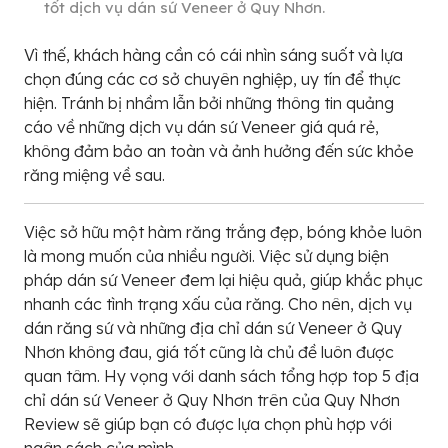
tốt dịch vụ dán sứ Veneer ở Quy Nhơn.
Vì thế, khách hàng cần có cái nhìn sáng suốt và lựa
chọn đúng các cơ sở chuyên nghiệp, uy tín để thực
hiện. Tránh bị nhầm lẫn bởi những thông tin quảng
cáo về những dịch vụ dán sứ Veneer giá quá rẻ,
không đảm bảo an toàn và ảnh hưởng đến sức khỏe
răng miệng về sau.
Việc sở hữu một hàm răng trắng đẹp, bóng khỏe luôn
là mong muốn của nhiều người. Việc sử dụng biện
pháp dán sứ Veneer đem lại hiệu quả, giúp khắc phục
nhanh các tình trạng xấu của răng. Cho nên, dịch vụ
dán răng sứ và những địa chỉ dán sứ Veneer ở Quy
Nhơn không đau, giá tốt cũng là chủ đề luôn được
quan tâm. Hy vọng với danh sách tổng hợp top 5 địa
chỉ dán sứ Veneer ở Quy Nhơn trên của Quy Nhơn
Review sẽ giúp bạn có được lựa chọn phù hợp với
ngân sách của mình.