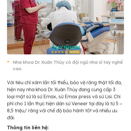
Nha khoa Dr. Xuân Thủy có đội ngũ nha sĩ tay nghề
cao.
Với tiêu chí xâm lấn tối thiểu, bảo vệ răng thật tối đa,
hiện nay nha khoa Dr. Xuân Thủy đang cung cấp 3
loại mặt sứ là sứ Emax, sứ Emax press và sứ Lisi. Chi
phí cho 1 lần thực hiện dán sứ Veneer tại đây là từ 5 –
8,5 triệu/ răng với chế độ bảo hành tốt và nhiều ưu
đãi.
Thông tin liên hệ: