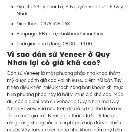
Địa chỉ: 29 Lý Thái Tổ, P. Nguyễn Văn Cừ, TP. Quy
Nhơn
Điện thoại: 0976 526 068
Fanpage: FB.com/nhakhoadr.xuanthuy
Thời gian hoạt động: 08:00 – 19:00
Vì sao dán sứ Veneer ở Quy
Nhơn lại có giá khá cao?
Dán sứ Veneer là một phương pháp nha khoa thẩm
mỹ được đánh giá cao với nhiều ưu điểm nổi bật. Tuy
nhiên điều khiến nhiều khách hàng băn khoăn khi thực
hiện phương pháp này là bởi vì mức giá khá cao. Mặc
dù, các địa chỉ dán sứ Veneer ở Quy Nhơn mà Quy
Nhơn Review vừa nêu trên đều là cơ sở nha khoa uy
tín có mức giá tốt. Nhưng giá thành từ 5 – 6 triệu/
răng cũng không hẳn là chi phí phù hợp đối với nhiều
người. Vậy tại sao biện pháp nha khoa thẩm mỹ hiện