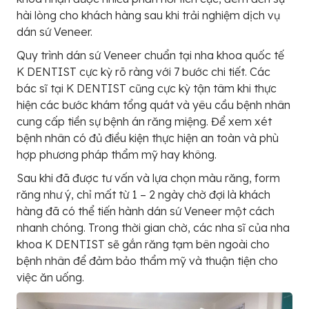
hài lòng cho khách hàng sau khi trải nghiệm dịch vụ
dán sứ Veneer.
Quy trình dán sứ Veneer chuẩn tại nha khoa quốc tế
K DENTIST cực kỳ rõ ràng với 7 bước chi tiết. Các
bác sĩ tại K DENTIST cũng cực kỳ tận tâm khi thực
hiện các bước khám tổng quát và yêu cầu bệnh nhân
cung cấp tiền sự bệnh án răng miệng. Để xem xét
bệnh nhân có đủ điều kiện thực hiện an toàn và phù
hợp phương pháp thẩm mỹ hay không.
Sau khi đã được tư vấn và lựa chọn màu răng, form
răng như ý, chỉ mất từ 1 – 2 ngày chờ đợi là khách
hàng đã có thể tiến hành dán sứ Veneer một cách
nhanh chóng. Trong thời gian chờ, các nha sĩ của nha
khoa K DENTIST sẽ gắn răng tạm bên ngoài cho
bệnh nhân để đảm bảo thẩm mỹ và thuận tiện cho
việc ăn uống.