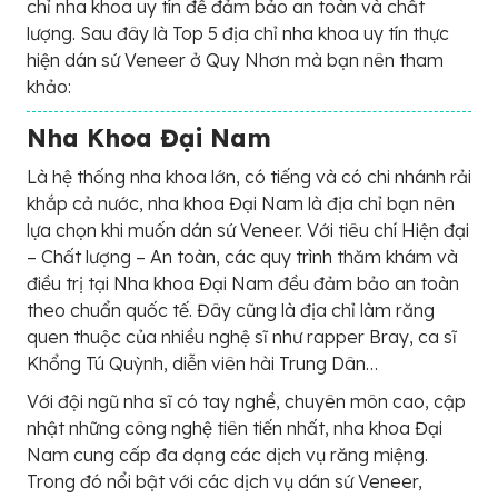
chỉ nha khoa uy tín để đảm bảo an toàn và chất
lượng. Sau đây là Top 5 địa chỉ nha khoa uy tín thực
hiện dán sứ Veneer ở Quy Nhơn mà bạn nên tham
khảo:
Nha Khoa Đại Nam
Là hệ thống nha khoa lớn, có tiếng và có chi nhánh rải
khắp cả nước, nha khoa Đại Nam là địa chỉ bạn nên
lựa chọn khi muốn dán sứ Veneer. Với tiêu chí Hiện đại
– Chất lượng – An toàn, các quy trình thăm khám và
điều trị tại Nha khoa Đại Nam đều đảm bảo an toàn
theo chuẩn quốc tế. Đây cũng là địa chỉ làm răng
quen thuộc của nhiều nghệ sĩ như rapper Bray, ca sĩ
Khổng Tú Quỳnh, diễn viên hài Trung Dân…
Với đội ngũ nha sĩ có tay nghề, chuyên môn cao, cập
nhật những công nghệ tiên tiến nhất, nha khoa Đại
Nam cung cấp đa dạng các dịch vụ răng miệng.
Trong đó nổi bật với các dịch vụ dán sứ Veneer,