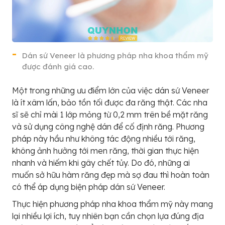
Dán sứ Veneer là phương pháp nha khoa thẩm mỹ
được đánh giá cao.
Một trong những ưu điểm lớn của việc dán sứ Veneer
là ít xâm lấn, bảo tồn tối được đa răng thật. Các nha
sĩ sẽ chỉ mài 1 lớp mỏng từ 0,2 mm trên bề mặt răng
và sử dụng công nghệ dán để cố định răng. Phương
pháp này hầu như không tác động nhiều tới răng,
không ảnh hưởng tới men răng, thời gian thực hiện
nhanh và hiếm khi gây chết tủy. Do đó, những ai
muốn sở hữu hàm răng đẹp mà sợ đau thì hoàn toàn
có thể áp dụng biện pháp dán sứ Veneer.
Thực hiện phương pháp nha khoa thẩm mỹ này mang
lại nhiều lợi ích, tuy nhiên bạn cần chọn lựa đúng địa