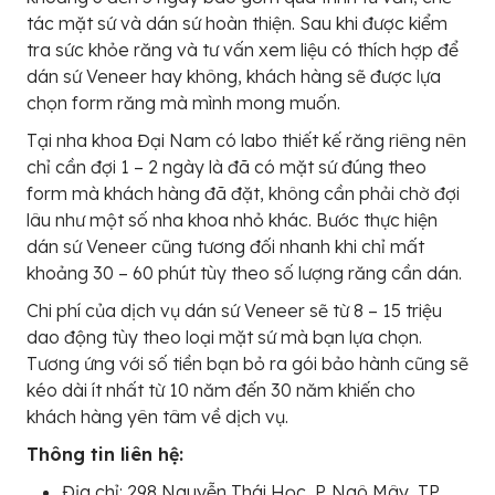
tác mặt sứ và dán sứ hoàn thiện. Sau khi được kiểm
tra sức khỏe răng và tư vấn xem liệu có thích hợp để
dán sứ Veneer hay không, khách hàng sẽ được lựa
chọn form răng mà mình mong muốn.
Tại nha khoa Đại Nam có labo thiết kế răng riêng nên
chỉ cần đợi 1 – 2 ngày là đã có mặt sứ đúng theo
form mà khách hàng đã đặt, không cần phải chờ đợi
lâu như một số nha khoa nhỏ khác. Bước thực hiện
dán sứ Veneer cũng tương đối nhanh khi chỉ mất
khoảng 30 – 60 phút tùy theo số lượng răng cần dán.
Chi phí của dịch vụ dán sứ Veneer sẽ từ 8 – 15 triệu
dao động tùy theo loại mặt sứ mà bạn lựa chọn.
Tương ứng với số tiền bạn bỏ ra gói bảo hành cũng sẽ
kéo dài ít nhất từ 10 năm đến 30 năm khiến cho
khách hàng yên tâm về dịch vụ.
Thông tin liên hệ:
Địa chỉ: 298 Nguyễn Thái Học, P. Ngô Mây, TP.