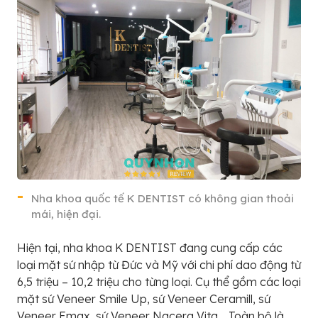
Nha khoa quốc tế K DENTIST có không gian thoải
mái, hiện đại.
Hiện tại, nha khoa K DENTIST đang cung cấp các
loại mặt sứ nhập từ Đức và Mỹ với chi phí dao động từ
6,5 triệu – 10,2 triệu cho từng loại. Cụ thể gồm các loại
mặt sứ Veneer Smile Up, sứ Veneer Ceramill, sứ
Veneer Emax, sứ Veneer Nacera Vita… Toàn bộ là