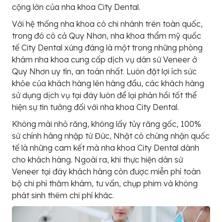
cộng lớn của nha khoa City Dental.
Với hệ thống nha khoa có chi nhánh trên toàn quốc,
trong đó có cả Quy Nhơn, nha khoa thẩm mỹ quốc
tế City Dental xứng đáng là một trong những phòng
khám nha khoa cung cấp dịch vụ dán sứ Veneer ở
Quy Nhơn uy tín, an toàn nhất. Luôn đặt lợi ích sức
khỏe của khách hàng lên hàng đầu, các khách hàng
sử dụng dịch vụ tại đây luôn để lại phản hồi tốt thể
hiện sự tin tưởng đối với nha khoa City Dental.
Không mài nhỏ răng, không lấy tủy răng gốc, 100%
sứ chính hãng nhập từ Đức, Nhật có chứng nhận quốc
tế là những cam kết mà nha khoa City Dental dành
cho khách hàng. Ngoài ra, khi thực hiện dán sứ
Veneer tại đây khách hàng còn được miễn phí toàn
bộ chi phí thăm khám, tư vấn, chụp phim và không
phát sinh thêm chi phí khác.