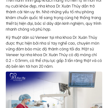
Trên hành trình giúp khách hàng trở nên tự tin hơn với
nụ cười khỏe đẹp, nha khoa Dr. Xuân Thủy dần trở
thành cái tên uy tín. Nhờ những yếu tố như phòng
khám chuẩn quốc tế sang trọng cùng hệ thống trang
thiết bị hiện đại, bác sĩ dày dặn kinh nghiệm, quy trình
nhanh chóng và phù hợp.
Kỹ thuật dán sứ Veneer tại nha khoa Dr. Xuân Thủy
được thực hiện bởi nha sĩ tay nghề cao, chuyên môn
vững đảm bảo mức độ thành công tối đa. Mặt sứ
Veneer tại nha khoa Dr. Xuân Thủy có độ mỏng chỉ
0.2 – 0.5mm, có thể chịu lực gấp 3 lần răng thật và có
độ bền lên tới hơn 20 năm.