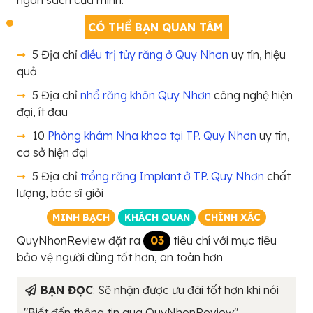
CÓ THỂ BẠN QUAN TÂM
5 Địa chỉ
điều trị tủy răng ở Quy Nhơn
uy tín, hiệu
quả
5 Địa chỉ
nhổ răng khôn Quy Nhơn
công nghệ hiện
đại, ít đau
10
Phòng khám Nha khoa tại TP. Quy Nhơn
uy tín,
cơ sở hiện đại
5 Địa chỉ
trồng răng Implant ở TP. Quy Nhơn
chất
lượng, bác sĩ giỏi
MINH BẠCH
KHÁCH QUAN
CHÍNH XÁC
QuyNhonReview đặt ra
03
tiêu chí với mục tiêu
bảo vệ người dùng tốt hơn, an toàn hơn
BẠN ĐỌC
: Sẽ nhận được ưu đãi tốt hơn khi nói
"Biết đến thông tin qua QuyNhonReview"