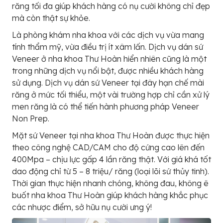
răng tối đa giúp khách hàng có nụ cười không chỉ đẹp
mà còn thật sự khỏe.
Là phòng khám nha khoa với các dịch vụ vừa mang
tính thẩm mỹ, vừa điều trị ít xâm lấn. Dịch vụ dán sứ
Veneer ở nha khoa Thư Hoàn hiển nhiên cũng là một
trong những dịch vụ nổi bật, được nhiều khách hàng
sử dụng. Dịch vụ dán sứ Veneer tại đây hạn chế mài
răng ở mức tối thiểu, một vài trường hợp chỉ cần xử lý
men răng là có thể tiến hành phương pháp Veneer
Non Prep.
Mặt sứ Veneer tại nha khoa Thư Hoàn được thực hiện
theo công nghệ CAD/CAM cho độ cứng cao lên đến
400Mpa – chịu lực gấp 4 lần răng thật. Với giá khá tốt
dao động chỉ từ 5 – 8 triệu/ răng (loại lõi sứ thủy tinh).
Thời gian thực hiện nhanh chóng, không đau, không ê
buốt nha khoa Thư Hoàn giúp khách hàng khắc phục
các nhược điểm, sở hữu nụ cười ưng ý!