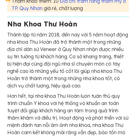
Tham khảo thêm: 10
Địa chỉ trám răng thẩm mỹ ở
TP. Quy Nhơn
giá rẻ, chất lượng
Nha Khoa Thư Hoàn
Thành lập từ năm 2018, đến nay với 5 năm hoạt động
nha khoa Thư Hoàn đã trở thành một trong những
địa chỉ dán sứ Veneer ở Quy Nhơn nhận được nhiều
sự tin tưởng từ khách hàng. Cơ sở khang trang, thiết
bị hiện đại cùng đội ngũ nha sĩ chuyên môn có tây
nghề cao là những yếu tố cốt lõi giúp nha khoa Thư
Hoàn trở thành một trong những nha khoa tốt, có
dịch vụ chất lượng, hiệu quả cao.
Hơn hết, tại nha khoa Thư Hoàn luôn tuân thủ quy
trình chuẩn Y khoa với hệ thống vô khuẩn an toàn
tuyệt đối giúp khách hàng an tâm trong quá trình
thăm khám và điều trị. Hoạt động và phát triển với sứ
mệnh đánh tan nỗi ám ảnh nha khoa, nha khoa Thư
Hoàn cam kết không mài răng vẫn đẹp, bảo tồn mô