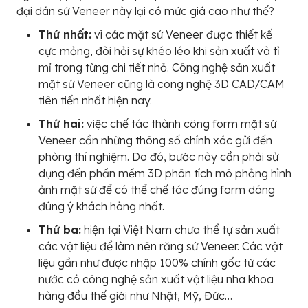
đại dán sứ Veneer này lại có mức giá cao như thế?
Thứ nhất:
vì các mặt sứ Veneer được thiết kế
cực mỏng, đòi hỏi sự khéo léo khi sản xuất và tỉ
mỉ trong từng chi tiết nhỏ. Công nghệ sản xuất
mặt sứ Veneer cũng là công nghệ 3D CAD/CAM
tiên tiến nhất hiện nay.
Thứ hai:
việc chế tác thành công form mặt sứ
Veneer cần những thông số chính xác gửi đến
phòng thí nghiệm. Do đó, bước này cần phải sử
dụng đến phần mềm 3D phân tích mô phỏng hình
ảnh mặt sứ để có thể chế tác đúng form dáng
đúng ý khách hàng nhất.
Thứ ba:
hiện tại Việt Nam chưa thể tự sản xuất
các vật liệu để làm nên răng sứ Veneer. Các vật
liệu gần như được nhập 100% chính gốc từ các
nước có công nghệ sản xuất vật liệu nha khoa
hàng đầu thế giới như Nhật, Mỹ, Đức…