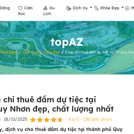
Đăng
Cảm
Du
Dịch Vụ
Khỏe Đẹp
M
Xúc
Lịch
topAZ
/
/
/
Mua Sắm
Thời Trang - Làm Đẹp
5 Địa chỉ thuê đầm dự tiệc tại TP.Quy Nh
 chỉ thuê đầm dự tiệc tại
uy Nhơn đẹp, chất lượng nhất
n
18/10/2025
4.6/5 - (38 bình chọn)
y, dịch vụ cho thuê đầm dự tiệc tại thành phố Quy