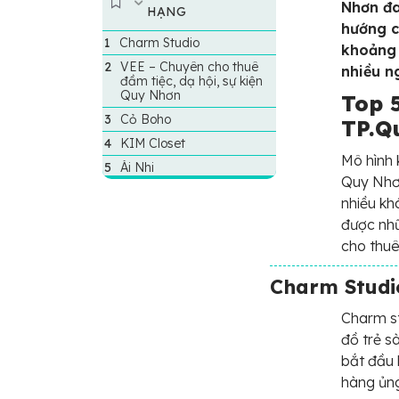
Nhơn đa
HẠNG
hướng c
Charm Studio
khoảng 
VEE – Chuyên cho thuê
nhiều n
đầm tiệc, dạ hội, sự kiện
Quy Nhơn
Top 5
Cỏ Boho
TP.Q
KIM Closet
Mô hình 
Ái Nhi
Quy Nhơn
nhiều kh
được nhữ
cho thu
Charm Studi
Charm st
đồ trẻ s
bắt đầu 
hàng ủn