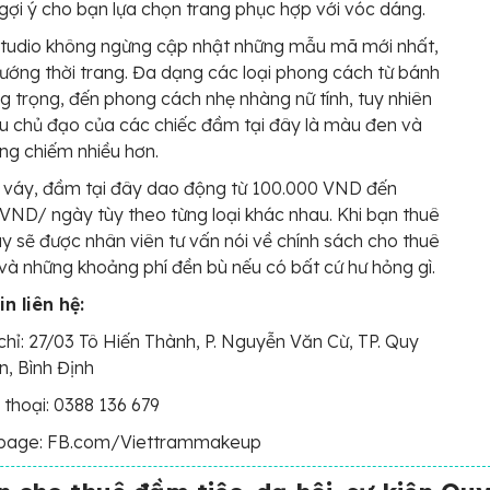
 gợi ý cho bạn lựa chọn trang phục hợp với vóc dáng.
tudio không ngừng cập nhật những mẫu mã mới nhất,
ướng thời trang. Đa dạng các loại phong cách từ bánh
g trọng, đến phong cách nhẹ nhàng nữ tính, tuy nhiên
 chủ đạo của các chiếc đầm tại đây là màu đen và
g chiếm nhiều hơn.
 váy, đầm tại đây dao động từ 100.000 VND đến
VND/ ngày tùy theo từng loại khác nhau. Khi bạn thuê
ây sẽ được nhân viên tư vấn nói về chính sách cho thuê
và những khoảng phí đền bù nếu có bất cứ hư hỏng gì.
n liên hệ:
chỉ: 27/03 Tô Hiến Thành, P. Nguyễn Văn Cừ, TP. Quy
, Bình Định
 thoại: 0388 136 679
page: FB.com/Viettrammakeup