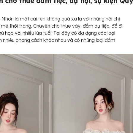
 cho thuê đầm tiệc, dạ hội, sự kiện Qu
Nhơn là một cái tên không quá xa lạ với những hội chị
ê thời trang. Chuyên cho thuê váy, đầm dự tiệc, đồ đi
hù hợp với nhiều lứa tuổi. Tại đây có đa dạng các loại
 nhiều phong cách khác nhau và có những loại đầm