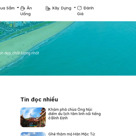
ua Sắm
Ăn
Xây Dựng
Đánh
Uống
Giá
ơn đẹp, chất lượng nhất
Tin đọc nhiều
Khám phá chùa Ông Núi:
điểm du lịch tâm linh nổi tiếng
ở Bình Định
Ghé thăm mộ Hàn Mặc Tử: