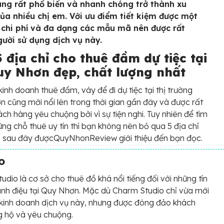
ng rất phổ biến và nhanh chóng trở thành xu
ủa nhiều chị em. Với ưu điểm tiết kiệm được một
chi phí và đa dạng các mẫu mã nên được rất
gười sử dụng dịch vụ này.
 địa chỉ cho thuê đầm dự tiệc tại
uy Nhơn đẹp, chất lượng nhất
kinh doanh thuê đầm, váy để đi dự tiệc tại thị trường
 cũng mới nổi lên trong thời gian gần đây và được rất
ách hàng yêu chuộng bởi vì sự tiện nghi. Tuy nhiên để tìm
ng chỗ thuê uy tín thì bạn không nên bỏ qua 5 địa chỉ
ê sau đây đượcQuyNhonReview giới thiệu đến bạn đọc.
o
udio là cơ sở cho thuê đồ khá nổi tiếng đối với những tín
ành điệu tại Quy Nhơn. Mặc dù Charm Studio chỉ vừa mới
kinh doanh dịch vụ này, nhưng được đông đảo khách
g hộ và yêu chuộng.