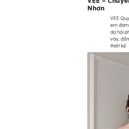
VEE – Chuyên
Nhơn
VEE Quy 
em đam m
dạ hội p
váy, đầm
thiết kế.