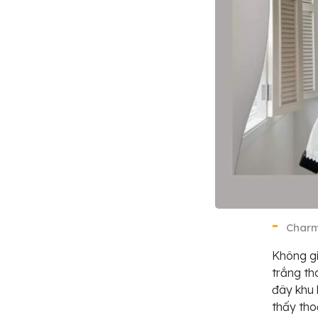
Charm
Không gi
trắng th
đây khu 
thấy tho