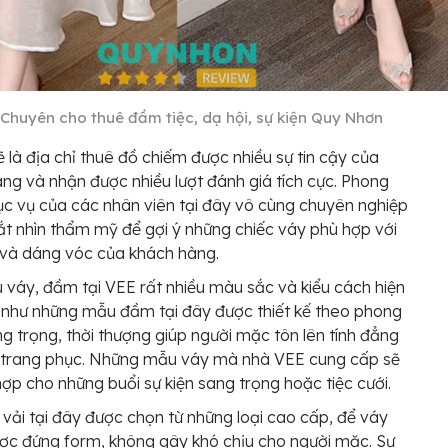
 Chuyên cho thuê đầm tiệc, dạ hội, sự kiện Quy Nhơn
ẽ là địa chỉ thuê đồ chiếm được nhiều sự tin cậy của
ng và nhận được nhiều lượt đánh giá tích cực. Phong
c vụ của các nhân viên tại đây vô cùng chuyên nghiệp
t nhìn thẩm mỹ để gợi ý những chiếc váy phù hợp với
 và dáng vóc của khách hàng.
váy, đầm tại VEE rất nhiều màu sắc và kiểu cách hiện
 như những mẫu đầm tại đây được thiết kế theo phong
g trọng, thời thượng giúp người mặc tôn lên tính đẳng
 trang phục. Những mẫu váy mà nhà VEE cung cấp sẽ
hợp cho những buổi sự kiện sang trọng hoặc tiệc cưới.
u vải tại đây được chọn từ những loại cao cấp, để váy
ợc đứng form, không gây khó chịu cho người mặc. Sự