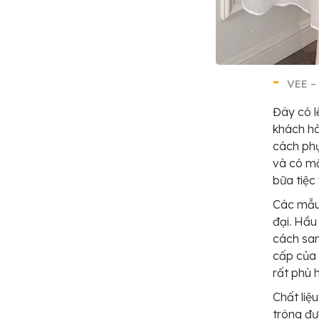
VEE –
Đây có l
khách hà
cách phụ
và có mắ
bữa tiệc
Các mẫu 
đại. Hầu
cách san
cấp của
rất phù 
Chất liệ
trông đư