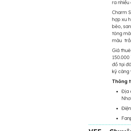
ra nhiều
Charm S
hợp xu h
bèo, san
tông màu
màu trắn
Giá thuê
150.000 
đồ tại đ
kỹ càng 
Thông ti
Địa 
Nhơn
Điện
Fan