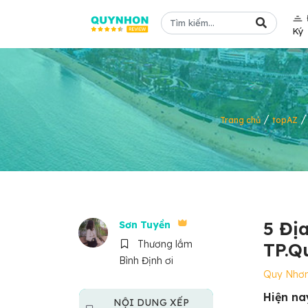
Ký
/
Trang chủ
topAZ
5 Địa
Sơn Tuyền
Thương lắm
TP.Q
Bình Định ơi
Quy Nhơ
Hiện na
NỘI DUNG XẾP