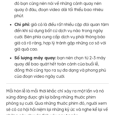
đó bạn cũng nên nói về những cảnh quay nên
quay ở đâu, đoạn video dài tối thiểu bao nhiêu
phút.
Chi phí:
giá cả là điều rất nhiều cặp đôi quan tâm
đến khi sử dụng bất cứ dịch vụ nào trong ngày
cưới. Bên phía cung cấp dịch vụ phải thông báo
giá cả rõ ràng, hợp lý tránh gặp những cơ sở với
giá quá cao.
Số lượng máy quay:
bạn nên chọn từ 2-3 máy
quay để bao quát hết toàn cảnh của buổi lễ,
đồng thời cũng tạo ra sự đa dạng và phong phú
của đoạn video ngày cưới.
Mỗi hôn lễ là mỗi thời khắc chỉ xảy ra một lần và nó
xứng đáng được ghi lại bằng những thước phim
phóng sự cưới. Qua những thước phim đó, người xem
sẽ có cơ hội hồi niệm lại những ký ức và nghe kể lại về