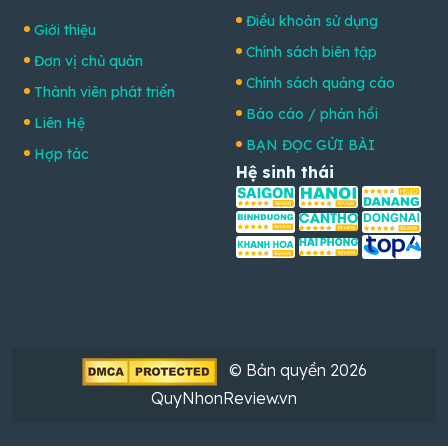
Điều khoản sử dụng
Giới thiệu
Chính sách biên tập
Đơn vị chủ quản
Chính sách quảng cáo
Thành viên phát triển
Báo cáo / phản hồi
Liên Hệ
BẠN ĐỌC GỬI BÀI
Hợp tác
Hệ sinh thái
© Bản quyền 2026
QuyNhonReview.vn