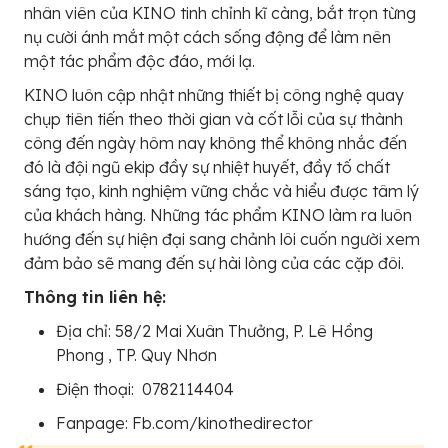
nhân viên của KINO tinh chỉnh kĩ càng, bắt trọn từng
nụ cười ánh mắt một cách sống động để làm nên
một tác phẩm độc đáo, mới lạ.
KINO luôn cập nhật những thiết bị công nghệ quay
chụp tiên tiến theo thời gian và cốt lỗi của sự thành
công đến ngày hôm nay không thể không nhắc đến
đó là đội ngũ ekip đầy sự nhiệt huyết, đầy tố chất
sáng tạo, kinh nghiệm vững chắc và hiểu được tâm lý
của khách hàng. Những tác phẩm KINO làm ra luôn
hướng đến sự hiện đại sang chảnh lôi cuốn người xem
đảm bảo sẽ mang đến sự hài lòng của các cặp đôi.
Thông tin liên hệ:
Địa chỉ: 58/2 Mai Xuân Thưởng, P. Lê Hồng
Phong , TP. Quy Nhơn
Điện thoại: 0782114404
Fanpage: Fb.com/kinothedirector