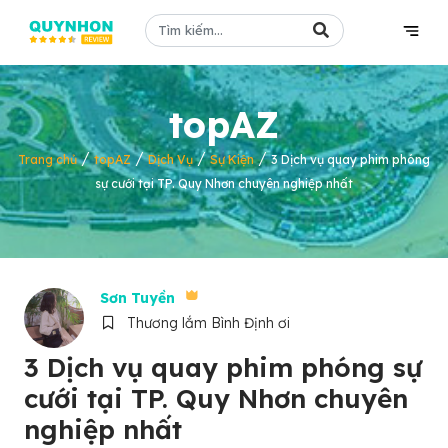
topAZ
/
/
/
/
Trang chủ
topAZ
Dịch Vụ
Sự Kiện
3 Dịch vụ quay phim phóng
sự cưới tại TP. Quy Nhơn chuyên nghiệp nhất
Sơn Tuyền
Thương lắm Bình Định ơi
3 Dịch vụ quay phim phóng sự
cưới tại TP. Quy Nhơn chuyên
nghiệp nhất