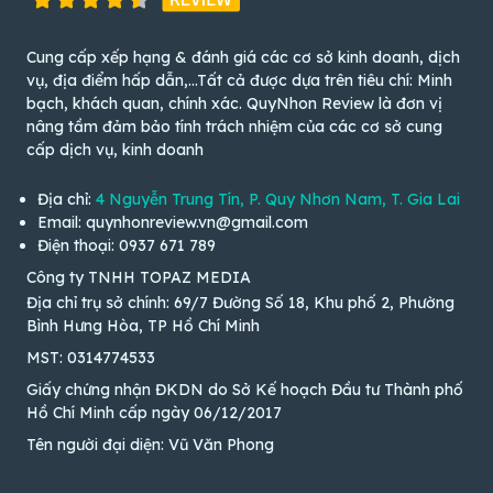
Cung cấp xếp hạng & đánh giá các cơ sở kinh doanh, dịch
vụ, địa điểm hấp dẫn,...Tất cả được dựa trên tiêu chí: Minh
bạch, khách quan, chính xác. QuyNhon Review là đơn vị
nâng tầm đảm bảo tính trách nhiệm của các cơ sở cung
cấp dịch vụ, kinh doanh
Địa chỉ:
4 Nguyễn Trung Tín, P. Quy Nhơn Nam, T. Gia Lai
Email: quynhonreview.vn@gmail.com
Điện thoại: 0937 671 789
Công ty TNHH TOPAZ MEDIA
Địa chỉ trụ sở chính: 69/7 Đường Số 18, Khu phố 2, Phường
Bình Hưng Hòa, TP Hồ Chí Minh
MST: 0314774533
Giấy chứng nhận ĐKDN do Sở Kế hoạch Đầu tư Thành phố
Hồ Chí Minh cấp ngày 06/12/2017
Tên người đại diện: Vũ Văn Phong