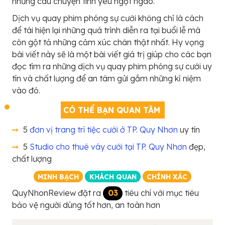
những câu chuyện tình yêu ngọt ngào.
Dịch vụ quay phim phóng sự cưới không chỉ là cách
để tái hiện lại những quá trình diễn ra tại buổi lễ mà
còn gột tả những cảm xúc chân thật nhất. Hy vọng
bài viết này sẽ là một bài viết giá trị giúp cho các bạn
đọc tìm ra những dịch vụ quay phim phóng sự cưới uy
tín và chất lượng để an tâm gửi gắm những kỉ niệm
vào đó.
CÓ THỂ BẠN QUAN TÂM
5
đơn vị trang trí tiệc cưới ở TP. Quy Nhơn
uy tín
5
Studio cho thuê váy cưới tại TP. Quy Nhơn
đẹp,
chất lượng
MINH BẠCH
KHÁCH QUAN
CHÍNH XÁC
QuyNhonReview đặt ra
03
tiêu chí với mục tiêu
bảo vệ người dùng tốt hơn, an toàn hơn