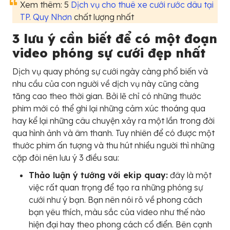
Xem thêm: 5
Dịch vụ cho thuê xe cưới rước dâu tại
TP. Quy Nhơn
chất lượng nhất
3 lưu ý cần biết để có một đoạn
video phóng sự cưới đẹp nhất
Dịch vụ quay phóng sự cưới ngày càng phổ biến và
nhu cầu của con người về dịch vụ này cũng càng
tăng cao theo thời gian. Bởi lẽ chỉ có những thước
phim mới có thể ghi lại những cảm xúc thoáng qua
hay kể lại những câu chuyện xảy ra một lần trong đời
qua hình ảnh và âm thanh. Tuy nhiên để có được một
thước phim ấn tượng và thu hút nhiều người thì những
cặp đôi nên lưu ý 3 điều sau:
Thảo luận ý tướng với ekip quay:
đây là một
việc rất quan trọng để tạo ra những phóng sự
cưới như ý bạn. Bạn nên nói rõ về phong cách
bạn yêu thích, màu sắc của video như thế nào
hiện đại hay theo phong cách cổ điển. Bên cạnh