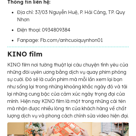
Thông tin liên hệ:
Địa chỉ: 37/03 Nguyễn Huệ, P. Hải Cảng, TP. Quy
Nhơn
Điện thoại: 0934809384
Fanpage: Fb.com/anhcuoiquynhon01
KINO film
KINO film nơi tường thuật lại câu chuyện tình yêu của
những đôi uyên ương bằng dịch vụ quay phim phóng
sự cưới. Đó sẽ là cuốn phim mà mỗi lần xem lại bạn
như sống lại trong những khoảng khắc ngày đó và tái
lại những cung bậc của cảm xúc ngày trọng đại của
mình. Hiện nay KINO film là một trong những cái tên
mà nhận được nhiều lòng tin của khách hàng về chất
lượng dịch vụ và phong cách chỉnh sửa video hiện đại.