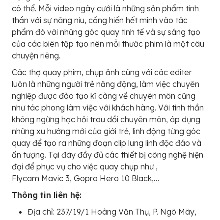
có thể. Mỗi video ngày cưới là những sản phẩm tinh
thần với sự nâng niu, cống hiến hết mình vào tác
phẩm đó với những góc quay tinh tế và sự sáng tạo
của các biên tập tạo nên mỗi thước phim là một câu
chuyện riêng.
Các thợ quay phim, chụp ảnh cùng với các editer
luôn là những người trẻ năng động, làm việc chuyên
nghiệp được đào tạo kĩ càng về chuyên môn cũng
như tác phong làm việc với khách hàng. Với tinh thần
không ngừng học hỏi trau dồi chuyên môn, áp dụng
những xu hướng mới của giới trẻ, linh động từng góc
quay để tạo ra những đoạn clip lung linh độc đáo và
ấn tượng. Tại đây đầy đủ các thiết bị công nghệ hiện
đại để phục vụ cho việc quay chụp như ,
Flycam Mavic 3, Gopro Hero 10 Black,…
Thông tin liên hệ:
Địa chỉ: 237/19/1 Hoàng Văn Thụ, P. Ngô Mây,