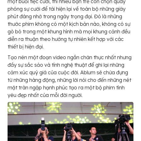
một buổi tiệc cưới, thì nhiều bạn trẻ còn chọn quay
phóng sự cưới để tái hiện lại về toàn bộ những giây
phút đáng nhớ trong ngày trọng đại. Đó là những
thước phim không có một kịch bản nào, không có sự
gò bó trong một khung hình mà mọi khung cảnh đều
diễn ra thuận theo hướng tự nhiên kết hợp với các
thiết bị hiện đại.
Tạo nên một đoạn video ngắn chân thực nhất nhưng
đầy sự sắc sảo và tính nghệ thuật để ghi lại những
cảm xúc quý giá của cuộc đời. Ablum sẽ chứa đựng
từ những hàng động, những lời nói cho đến những nét
mặt tràn ngập hạnh phúc tạo ra một bộ phim tình
yêu đẹp nhất của mỗi đời người.