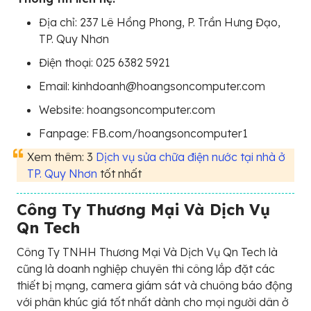
Địa chỉ: 237 Lê Hồng Phong, P. Trần Hưng Đạo,
TP. Quy Nhơn
Điện thoại: 025 6382 5921
Email: kinhdoanh@hoangsoncomputer.com
Website: hoangsoncomputer.com
Fanpage: FB.com/hoangsoncomputer1
Xem thêm: 3
Dịch vụ sửa chữa điện nước tại nhà ở
TP. Quy Nhơn
tốt nhất
Công Ty Thương Mại Và Dịch Vụ
Qn Tech
Công Ty TNHH Thương Mại Và Dịch Vụ Qn Tech là
cũng là doanh nghiệp chuyên thi công lắp đặt các
thiết bị mạng, camera giám sát và chuông báo động
với phân khúc giá tốt nhất dành cho mọi người dân ở