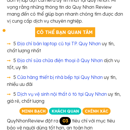
vọng rằng những thông tin do Quy Nhơn Review
mang đến có thể giúp bạn nhanh chóng tìm được đơn
vị cung cấp dịch vụ chuyên nghiệp.
CÓ THỂ BẠN QUAN TÂM
5
Địa chỉ bán laptop cũ tại TP. Quy Nhơn
uy tín,
chất lượng nhất
5
Địa chỉ sửa chữa điện thoại ở Quy Nhơn
dịch vụ
tốt, uy tín
5
Cửa hàng thiết bị nhà bếp tại Quy Nhơn
uy tín,
nhiều ưu đãi
5
Dịch vụ vệ sinh nội thất ô tô tại Quy Nhơn
uy tín,
giá rẻ, chất lượng
MINH BẠCH
KHÁCH QUAN
CHÍNH XÁC
QuyNhonReview đặt ra
03
tiêu chí với mục tiêu
bảo vệ người dùng tốt hơn, an toàn hơn