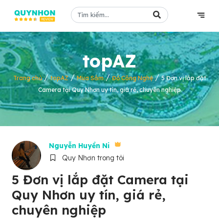
topAZ
/
/
/
/
Trang chủ
topAZ
Mua Sắm
Đồ Công Nghệ
5 Đơn vị lắp đặt
Camera tại Quy Nhơn uy tín, giá rẻ, chuyên nghiệp
Nguyễn Huyền Ni
Quy Nhơn trong tôi
5 Đơn vị lắp đặt Camera tại
Quy Nhơn uy tín, giá rẻ,
chuyên nghiệp