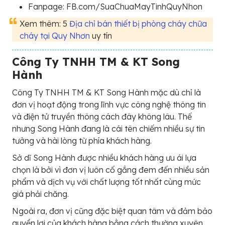
Fanpage: FB.com/SuaChuaMayTinhQuyNhon
Xem thêm: 5
Địa chỉ bán thiết bị phòng cháy chữa
cháy tại Quy Nhơn
uy tín
Công Ty TNHH TM & KT Song
Hành
Công Ty TNHH TM & KT Song Hành mặc dù chỉ là
đơn vị hoạt động trong lĩnh vực công nghệ thông tin
và điện tử truyền thông cách đây không lâu. Thế
nhưng Song Hành đang là cái tên chiếm nhiều sự tin
tưởng và hài lòng từ phía khách hàng.
Sở dĩ Song Hành được nhiều khách hàng ưu ái lựa
chọn là bởi vì đơn vị luôn cố gắng đem đến nhiều sản
phẩm và dịch vụ với chất lượng tốt nhất cùng mức
giá phải chăng.
Ngoài ra, đơn vị cũng đặc biệt quan tâm và đảm bảo
quyền lợi của khách hàng bằng cách thường xuyên