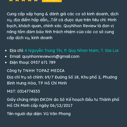
Cung cấp xếp hạng & đánh giá các cơ sở kinh doanh, dịch
vụ, địa điểm hấp dẫn,...Tất cả được dựa trên tiêu chí: Minh
bạch, khách quan, chính xác. QuyNhon Review là đơn vị
nâng tầm đảm bảo tính trách nhiệm của các cơ sở cung
cấp dịch vụ, kinh doanh
Địa chỉ:
4 Nguyễn Trung Tín, P. Quy Nhơn Nam, T. Gia Lai
Email: quynhonreview.vn@gmail.com
Điện thoại: 0937 671 789
Công ty TNHH TOPAZ MEDIA
Địa chỉ trụ sở chính: 69/7 Đường Số 18, Khu phố 2, Phường
Bình Hưng Hòa, TP Hồ Chí Minh
MST: 0314774533
Giấy chứng nhận ĐKDN do Sở Kế hoạch Đầu tư Thành phố
Hồ Chí Minh cấp ngày 06/12/2017
Tên người đại diện: Vũ Văn Phong