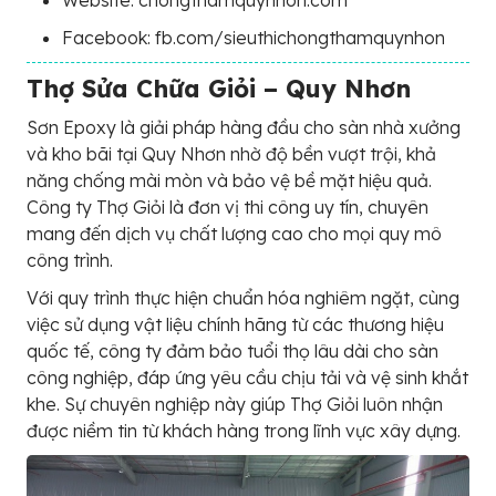
Facebook: fb.com/sieuthichongthamquynhon
Thợ Sửa Chữa Giỏi – Quy Nhơn
Sơn Epoxy là giải pháp hàng đầu cho sàn nhà xưởng
và kho bãi tại Quy Nhơn nhờ độ bền vượt trội, khả
năng chống mài mòn và bảo vệ bề mặt hiệu quả.
Công ty Thợ Giỏi là đơn vị thi công uy tín, chuyên
mang đến dịch vụ chất lượng cao cho mọi quy mô
công trình.
Với quy trình thực hiện chuẩn hóa nghiêm ngặt, cùng
việc sử dụng vật liệu chính hãng từ các thương hiệu
quốc tế, công ty đảm bảo tuổi thọ lâu dài cho sàn
công nghiệp, đáp ứng yêu cầu chịu tải và vệ sinh khắt
khe. Sự chuyên nghiệp này giúp Thợ Giỏi luôn nhận
được niềm tin từ khách hàng trong lĩnh vực xây dựng.