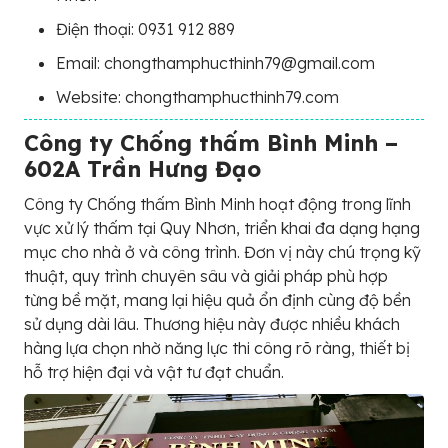
Điện thoại: 0931 912 889
Email: chongthamphucthinh79@gmail.com
Website: chongthamphucthinh79.com
Công ty Chống thấm Bình Minh –
602A Trần Hưng Đạo
Công ty Chống thấm Bình Minh hoạt động trong lĩnh
vực xử lý thấm tại Quy Nhơn, triển khai đa dạng hạng
mục cho nhà ở và công trình. Đơn vị này chú trọng kỹ
thuật, quy trình chuyên sâu và giải pháp phù hợp
từng bề mặt, mang lại hiệu quả ổn định cùng độ bền
sử dụng dài lâu. Thương hiệu này được nhiều khách
hàng lựa chọn nhờ năng lực thi công rõ ràng, thiết bị
hỗ trợ hiện đại và vật tư đạt chuẩn.