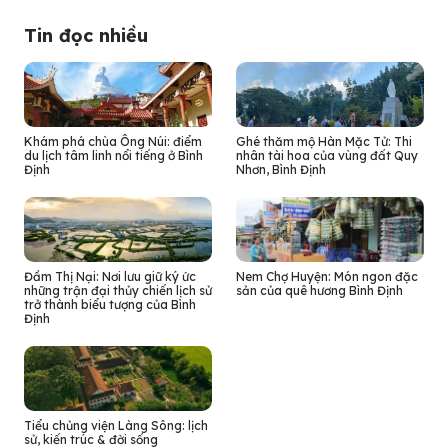
Tin đọc nhiều
Khám phá chùa Ông Núi: điểm
Ghé thăm mộ Hàn Mặc Tử: Thi
du lịch tâm linh nổi tiếng ở Bình
nhân tài hoa của vùng đất Quy
Định
Nhơn, Bình Định
Đầm Thị Nại: Nơi lưu giữ ký ức
Nem Chợ Huyện: Món ngon đặc
những trận đại thủy chiến lịch sử
sản của quê hương Bình Định
trở thành biểu tượng của Bình
Định
Tiểu chủng viện Làng Sông: lịch
sử, kiến trúc & đời sống