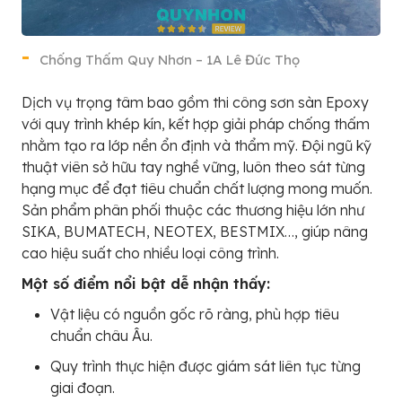
Chống Thấm Quy Nhơn – 1A Lê Đức Thọ
Dịch vụ trọng tâm bao gồm thi công sơn sàn Epoxy
với quy trình khép kín, kết hợp giải pháp chống thấm
nhằm tạo ra lớp nền ổn định và thẩm mỹ. Đội ngũ kỹ
thuật viên sở hữu tay nghề vững, luôn theo sát từng
hạng mục để đạt tiêu chuẩn chất lượng mong muốn.
Sản phẩm phân phối thuộc các thương hiệu lớn như
SIKA, BUMATECH, NEOTEX, BESTMIX…, giúp nâng
cao hiệu suất cho nhiều loại công trình.
Một số điểm nổi bật dễ nhận thấy:
Vật liệu có nguồn gốc rõ ràng, phù hợp tiêu
chuẩn châu Âu.
Quy trình thực hiện được giám sát liên tục từng
giai đoạn.