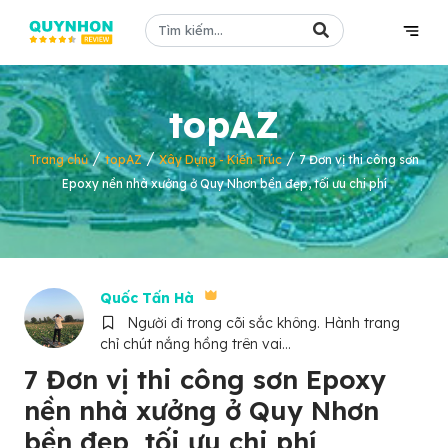
topAZ
/
/
/
Trang chủ
topAZ
Xây Dựng - Kiến Trúc
7 Đơn vị thi công sơn
Epoxy nền nhà xưởng ở Quy Nhơn bền đẹp, tối ưu chi phí
Quốc Tấn Hà
Người đi trong cõi sắc không. Hành trang
chỉ chút nắng hồng trên vai...
7 Đơn vị thi công sơn Epoxy
nền nhà xưởng ở Quy Nhơn
bền đẹp, tối ưu chi phí