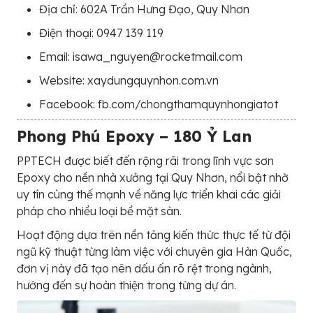
Địa chỉ: 602A Trần Hưng Đạo, Quy Nhơn
Điện thoại: 0947 139 119
Email: isawa_nguyen@rocketmail.com
Website: xaydungquynhon.com.vn
Facebook: fb.com/chongthamquynhongiatot
Phong Phú Epoxy – 180 Ỷ Lan
PPTECH được biết đến rộng rãi trong lĩnh vực sơn
Epoxy cho nền nhà xưởng tại Quy Nhơn, nổi bật nhờ
uy tín cùng thế mạnh về năng lực triển khai các giải
pháp cho nhiều loại bề mặt sàn.
Hoạt động dựa trên nền tảng kiến thức thực tế từ đội
ngũ kỹ thuật từng làm việc với chuyên gia Hàn Quốc,
đơn vị này đã tạo nên dấu ấn rõ rệt trong ngành,
hướng đến sự hoàn thiện trong từng dự án.