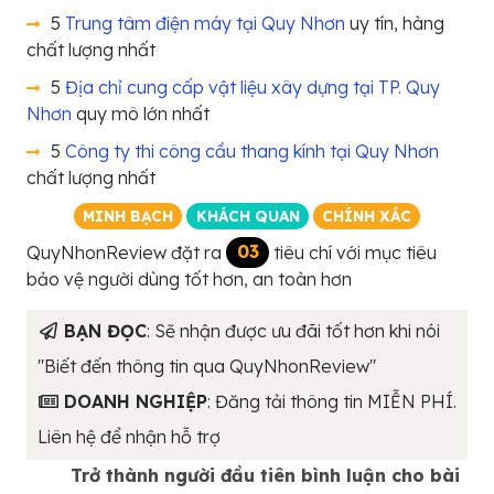
5
Trung tâm điện máy tại Quy Nhơn
uy tín, hàng
chất lượng nhất
5
Địa chỉ cung cấp vật liệu xây dựng tại TP. Quy
Nhơn
quy mô lớn nhất
5
Công ty thi công cầu thang kính tại Quy Nhơn
chất lượng nhất
MINH BẠCH
KHÁCH QUAN
CHÍNH XÁC
QuyNhonReview đặt ra
03
tiêu chí với mục tiêu
bảo vệ người dùng tốt hơn, an toàn hơn
BẠN ĐỌC
: Sẽ nhận được ưu đãi tốt hơn khi nói
"Biết đến thông tin qua QuyNhonReview"
DOANH NGHIỆP
: Đăng tải thông tin MIỄN PHÍ.
Liên hệ để nhận hỗ trợ
Trở thành người đầu tiên bình luận cho bài