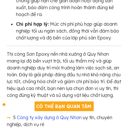
chóng giúp hạn chế gián đoạn hoạt động sản
xuất, bảo đảm công trình hoàn thành đúng kế
hoạch đề ra.
Chi phí hợp lý:
Mức chi phí phù hợp giúp doanh
nghiệp tối ưu ngân sách, đồng thời vẫn đảm bảo
chất lượng và độ bền của lớp phủ sàn Epoxy.
Thi công Sơn Epoxy nền nhà xưởng ở Quy Nhơn
mang lại độ bền vượt trội, tối ưu thẩm mỹ và giúp
doanh nghiệp duy trì môi trường làm việc sạch sẽ, an
toàn. Đây là giải pháp đáng đầu tư nhờ khả năng chịu
lực tốt, chống hóa chất và giảm chi phí bảo trì. Để đạt
hiệu quả cao nhất, bạn nên lựa chọn đơn vị uy tín, thi
công đúng kỹ thuật và sử dụng vật liệu chất lượng.
CÓ THỂ BẠN QUAN TÂM
5
Công ty xây dựng ở Quy Nhơn
uy tín, chuyên
nghiệp, dịch vụ rẻ