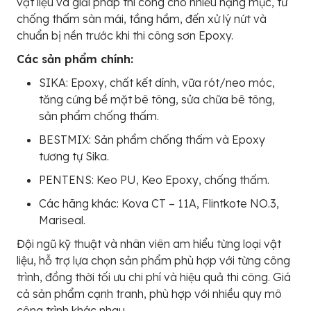
vật liệu và giải pháp thi công cho nhiều hạng mục, từ
chống thấm sàn mái, tầng hầm, đến xử lý nứt và
chuẩn bị nền trước khi thi công sơn Epoxy.
Các sản phẩm chính:
SIKA: Epoxy, chất kết dính, vữa rót/neo móc,
tăng cứng bề mặt bê tông, sửa chữa bê tông,
sản phẩm chống thấm.
BESTMIX: Sản phẩm chống thấm và Epoxy
tương tự Sika.
PENTENS: Keo PU, Keo Epoxy, chống thấm.
Các hãng khác: Kova CT – 11A, Flintkote NO.3,
Mariseal.
Đội ngũ kỹ thuật và nhân viên am hiểu từng loại vật
liệu, hỗ trợ lựa chọn sản phẩm phù hợp với từng công
trình, đồng thời tối ưu chi phí và hiệu quả thi công. Giá
cả sản phẩm cạnh tranh, phù hợp với nhiều quy mô
công trình khác nhau.