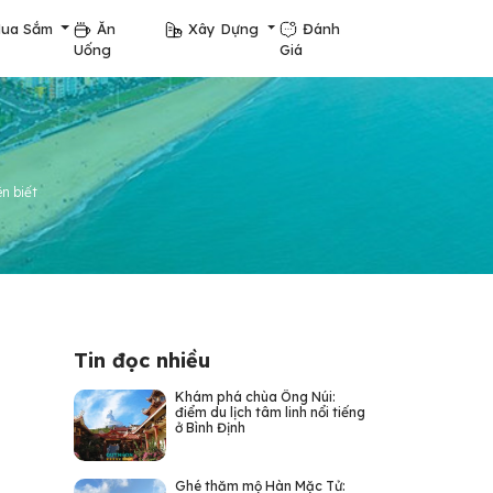
ua Sắm
Ăn
Xây Dựng
Đánh
Uống
Giá
ên biết
Tin đọc nhiều
Khám phá chùa Ông Núi:
điểm du lịch tâm linh nổi tiếng
ở Bình Định
Ghé thăm mộ Hàn Mặc Tử: