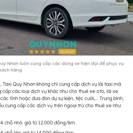
Quy Nhơn luôn cung cấp các dòng xe hiện đại để phục vụ
hách hàng
, Taxi Quy Nhơn không chỉ cung cấp dịch vụ lái taxi mà
 cấp các loại dịch vụ khác như cho thuê xe oto, lái xe
 các tỉnh hoặc đưa đón dự sự kiện, tiệc cưới,… Trung bình,
iều cung cấp các dịch vụ trên ngoại trừ cho thuê xe như
 4 chỗ nhỏ: giá từ 12.000 đồng/km
 4 chỗ lớn: giá từ 14.000 đồng/km