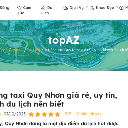
Đăng
Cảm
Du
Dịch Vụ
Khỏe Đẹp
M
Xúc
Lịch
topAZ
/
/
/
 chủ
topAZ
Du Lịch
8 Hãng taxi Quy Nhơn giá rẻ, uy tín, khách du lịch n
ng taxi Quy Nhơn giá rẻ, uy tín,
h du lịch nên biết
n
07/10/2025
5/5 - (9 bình chọn)
y, Quy Nhơn đang là một địa điểm du lịch hot được