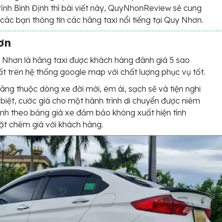
tỉnh Bình Định thì bài viết này, QuyNhonReview sẽ cung
các bạn thông tin các hãng taxi nổi tiếng tại Quy Nhơn.
ơn
 Nhơn là hãng taxi được khách hàng đánh giá 5 sao
ất trên hệ thống google map với chất lượng phục vụ tốt.
ãng thuộc dòng xe đời mới, êm ái, sạch sẽ và tiện nghi
 biệt, cước giá cho một hành trình di chuyển được niêm
ịnh theo bảng giá xe đảm bảo không xuất hiện tình
ặt chém giá với khách hàng.