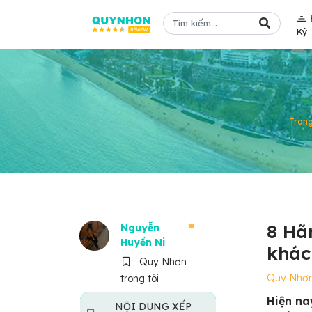
Ký
Trang
8 Hã
Nguyễn
Huyền Ni
khác
Quy Nhơn
Quy Nhơ
trong tôi
Hiện na
NỘI DUNG XẾP