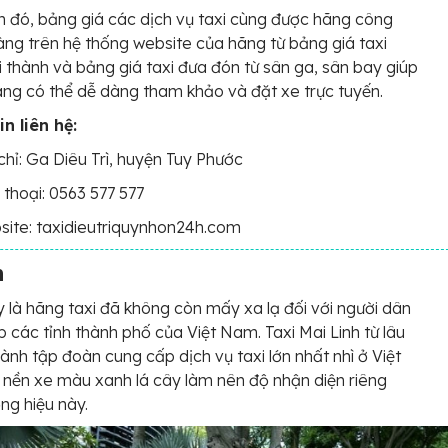
 đó, bảng giá các dịch vụ taxi cùng được hãng công
ràng trên hệ thống website của hãng từ bảng giá taxi
i thành và bảng giá taxi đưa đón từ sân ga, sân bay giúp
ng có thể dễ dàng tham khảo và đặt xe trực tuyến.
n liên hệ:
chỉ: Ga Diêu Trì, huyện Tuy Phước
 thoại: 0563 577 577
ite: taxidieutriquynhon24h.com
h
y là hãng taxi đã không còn mấy xa lạ đối với người dân
p các tỉnh thành phố của Việt Nam. Taxi Mai Linh từ lâu
hành tập đoàn cung cấp dịch vụ taxi lớn nhất nhì ở Việt
nền xe màu xanh lá cây làm nên độ nhận diện riêng
ng hiệu này.