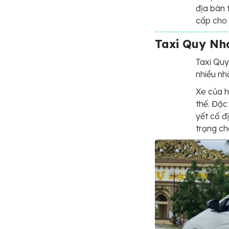
địa bàn 
cấp cho 
Taxi Quy Nh
Taxi Quy
nhiều nh
Xe của h
thế. Đặc
yết cố đ
trạng ch