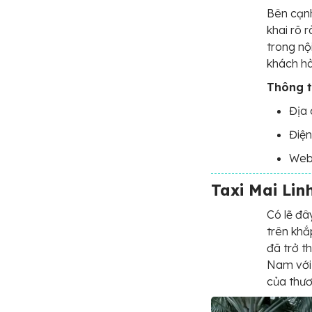
Bên cạnh
khai rõ 
trong nộ
khách hà
Thông ti
Địa 
Điện
Webs
Taxi Mai Lin
Có lẽ đâ
trên khắ
đã trở t
Nam với 
của thươ