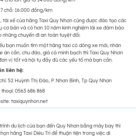
 7 chỗ: 16.000 đồng/km
, tài xế của hãng Taxi Quy Nhơn cũng được đào tạo các
ụ cơ bản và có hơn 10 năm kinh nghiệm lái xe đảm bảo
 những chuyến đi an toàn tuyệt đối.
nếu bạn muốn tìm một hãng taxi có dòng xe mới, nhân
 xe ân cần, chu đáo, giá cả minh bạch thì Taxi Quy Nhơn
 đơn vị tốt và hội tụ đầy đủ các yếu tố mà bạn cần.
n liên hệ:
chỉ: 52 Huỳnh Thị Đào, P. Nhơn Bình, Tp Quy Nhơn
 thoại: 0563 686 868
ite: taxiquynhon.net
 trình du lịch của bạn đến Quy Nhơn bằng máy bay thì
chọn hãng Taxi Diêu Trì để thuận tiện trong việc di