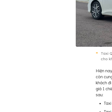
Taxi 
cho k
Hiện nay
còn cung
khách đi
giá 1 ch
sau:
Taxi
Taxi