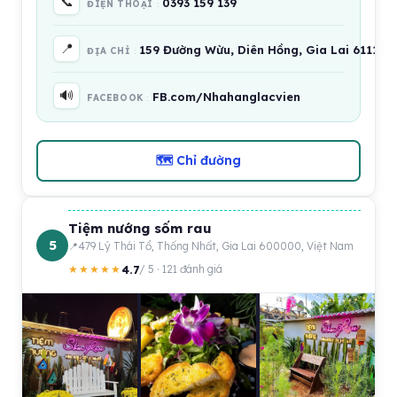
📞
0393 159 139
ĐIỆN THOẠI
📍
159 Đường Wừu, Diên Hồng, Gia Lai 61113, 
ĐỊA CHỈ
🔊
FB.com/Nhahanglacvien
FACEBOOK
🗺 Chỉ đường
Tiệm nướng sốm rau
5
479 Lý Thái Tổ, Thống Nhất, Gia Lai 600000, Việt Nam
4.7
★★★★★
/ 5 · 121 đánh giá