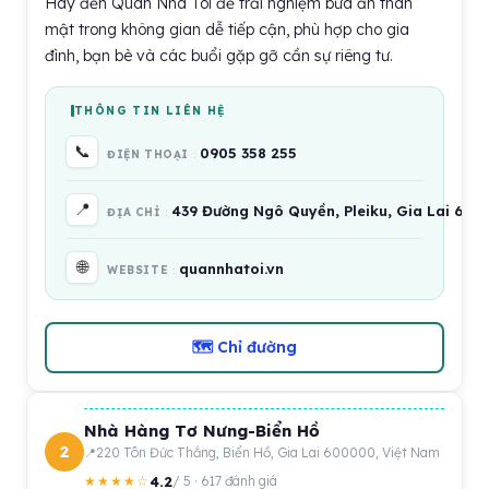
Hãy đến Quán Nhà Tôi để trải nghiệm bữa ăn thân
mật trong không gian dễ tiếp cận, phù hợp cho gia
đình, bạn bè và các buổi gặp gỡ cần sự riêng tư.
THÔNG TIN LIÊN HỆ
📞
0905 358 255
ĐIỆN THOẠI
📍
439 Đường Ngô Quyền, Pleiku, Gia Lai 600
ĐỊA CHỈ
🌐
quannhatoi.vn
WEBSITE
🗺 Chỉ đường
Nhà Hàng Tơ Nưng-Biển Hồ
2
220 Tôn Đức Thắng, Biển Hồ, Gia Lai 600000, Việt Nam
4.2
★★★★☆
/ 5 · 617 đánh giá