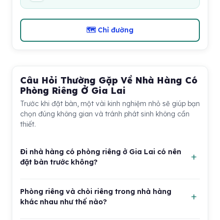
🗺 Chỉ đường
Câu Hỏi Thường Gặp Về Nhà Hàng Có
Phòng Riêng Ở Gia Lai
Trước khi đặt bàn, một vài kinh nghiệm nhỏ sẽ giúp bạn
chọn đúng không gian và tránh phát sinh không cần
thiết.
Đi nhà hàng có phòng riêng ở Gia Lai có nên
đặt bàn trước không?
Nên đặt bàn trước, đặc biệt nếu bạn đi nhóm đông, tiếp
Phòng riêng và chòi riêng trong nhà hàng
khách hoặc cần phòng kín vào buổi tối và cuối tuần.
khác nhau như thế nào?
Khi đặt, hãy nói rõ số lượng khách, nhu cầu phòng
riêng, có trẻ em hay người lớn tuổi đi cùng không. Bạn
Phòng riêng thường là không gian kín hơn, phù hợp với