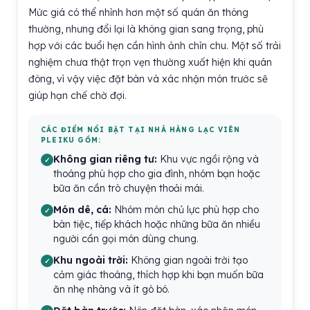
Mức giá có thể nhỉnh hơn một số quán ăn thông
thường, nhưng đổi lại là không gian sang trọng, phù
hợp với các buổi hẹn cần hình ảnh chỉn chu. Một số trải
nghiệm chưa thật trọn vẹn thường xuất hiện khi quán
đông, vì vậy việc đặt bàn và xác nhận món trước sẽ
giúp hạn chế chờ đợi.
CÁC ĐIỂM NỔI BẬT TẠI NHÀ HÀNG LẠC VIÊN
PLEIKU GỒM:
Không gian riêng tư:
Khu vực ngồi rộng và
thoáng phù hợp cho gia đình, nhóm bạn hoặc
bữa ăn cần trò chuyện thoải mái.
Món dê, cá:
Nhóm món chủ lực phù hợp cho
bàn tiệc, tiếp khách hoặc những bữa ăn nhiều
người cần gọi món dùng chung.
Khu ngoài trời:
Không gian ngoài trời tạo
cảm giác thoáng, thích hợp khi bạn muốn bữa
ăn nhẹ nhàng và ít gò bó.