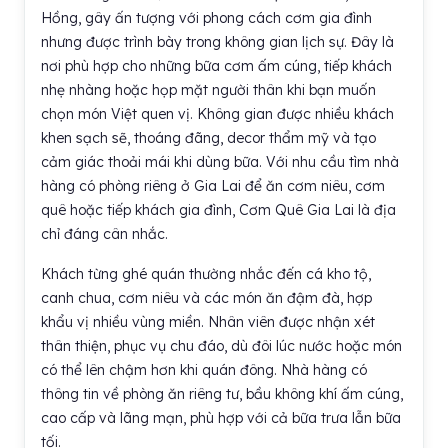
Hồng, gây ấn tượng với phong cách cơm gia đình
nhưng được trình bày trong không gian lịch sự. Đây là
nơi phù hợp cho những bữa cơm ấm cúng, tiếp khách
nhẹ nhàng hoặc họp mặt người thân khi bạn muốn
chọn món Việt quen vị. Không gian được nhiều khách
khen sạch sẽ, thoáng đãng, decor thẩm mỹ và tạo
cảm giác thoải mái khi dùng bữa. Với nhu cầu tìm nhà
hàng có phòng riêng ở Gia Lai để ăn cơm niêu, cơm
quê hoặc tiếp khách gia đình, Cơm Quê Gia Lai là địa
chỉ đáng cân nhắc.
Khách từng ghé quán thường nhắc đến cá kho tộ,
canh chua, cơm niêu và các món ăn đậm đà, hợp
khẩu vị nhiều vùng miền. Nhân viên được nhận xét
thân thiện, phục vụ chu đáo, dù đôi lúc nước hoặc món
có thể lên chậm hơn khi quán đông. Nhà hàng có
thông tin về phòng ăn riêng tư, bầu không khí ấm cúng,
cao cấp và lãng mạn, phù hợp với cả bữa trưa lẫn bữa
tối.