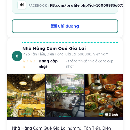
🔊
FB.com/profile.php?id=1000898360773
FACEBOOK
🗺 Chỉ đường
Nhà Hàng Cơm Quê Gia Lai
26 Tân Tiến, Diên Hồng, Gia Lai 600000, Việt Nam
6
Đang cập
☆☆☆☆
· thông tin đánh giá đang cập
☆
nhật
nhật
📷 3 ảnh
Nhà Hàng Cơm Quê Gia Lai nằm tại Tân Tiến, Diên