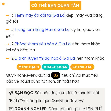
CÓ THỂ BẠN QUAN TÂM
3
Tiệm may áo dài tại Gia Lai
đẹp, may vừa dáng,
giá tốt
5
Trung tâm tiếng Hàn ở Gia Lai
uy tín, giáo viên
giỏi
2
Phòng khám tiêu hóa ở Gia Lai
nên tham khảo
khi cần kiểm tra
2
Địa chỉ luyện thi đại học ở Gia Lai
nên tham khảo
MINH BẠCH
KHÁCH QUAN
CHÍNH XÁC
QuyNhonReview đặt ra
03
tiêu chí với mục tiêu
bảo vệ người dùng tốt hơn, an toàn hơn
BẠN ĐỌC
: Sẽ nhận được ưu đãi tốt hơn khi nói
"Biết đến thông tin qua QuyNhonReview"
DOANH NGHIỆP
: Đăng tải thông tin MIỄN PHÍ.