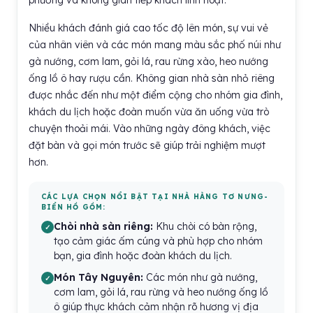
phương và không gian tiếp khách linh hoạt.
Nhiều khách đánh giá cao tốc độ lên món, sự vui vẻ
của nhân viên và các món mang màu sắc phố núi như
gà nướng, cơm lam, gỏi lá, rau rừng xào, heo nướng
ống lồ ô hay rượu cần. Không gian nhà sàn nhỏ riêng
được nhắc đến như một điểm cộng cho nhóm gia đình,
khách du lịch hoặc đoàn muốn vừa ăn uống vừa trò
chuyện thoải mái. Vào những ngày đông khách, việc
đặt bàn và gọi món trước sẽ giúp trải nghiệm mượt
hơn.
CÁC LỰA CHỌN NỔI BẬT TẠI NHÀ HÀNG TƠ NƯNG-
BIỂN HỒ GỒM:
Chòi nhà sàn riêng:
Khu chòi có bàn rộng,
tạo cảm giác ấm cúng và phù hợp cho nhóm
bạn, gia đình hoặc đoàn khách du lịch.
Món Tây Nguyên:
Các món như gà nướng,
cơm lam, gỏi lá, rau rừng và heo nướng ống lồ
ô giúp thực khách cảm nhận rõ hương vị địa