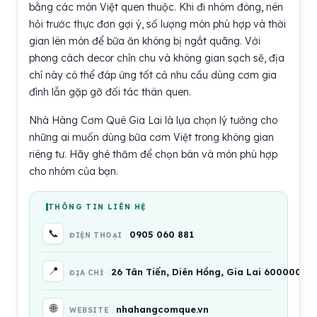
bằng các món Việt quen thuộc. Khi đi nhóm đông, nên
hỏi trước thực đơn gợi ý, số lượng món phù hợp và thời
gian lên món để bữa ăn không bị ngắt quãng. Với
phong cách decor chỉn chu và không gian sạch sẽ, địa
chỉ này có thể đáp ứng tốt cả nhu cầu dùng cơm gia
đình lẫn gặp gỡ đối tác thân quen.
Nhà Hàng Cơm Quê Gia Lai là lựa chọn lý tưởng cho
những ai muốn dùng bữa cơm Việt trong không gian
riêng tư. Hãy ghé thăm để chọn bàn và món phù hợp
cho nhóm của bạn.
THÔNG TIN LIÊN HỆ
📞
0905 060 881
ĐIỆN THOẠI
📍
26 Tân Tiến, Diên Hồng, Gia Lai 600000, V
ĐỊA CHỈ
🌐
nhahangcomque.vn
WEBSITE