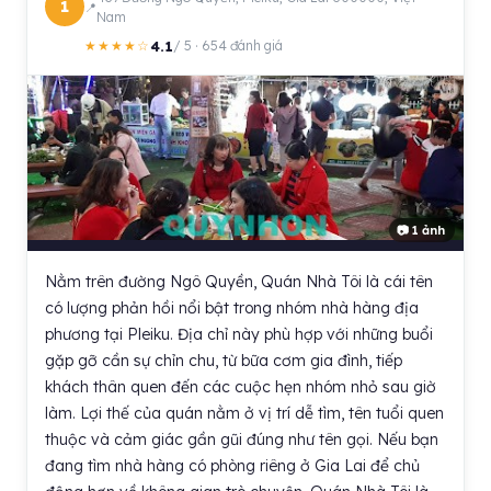
1
Nam
4.1
★★★★☆
/ 5 · 654 đánh giá
📷 1 ảnh
Nằm trên đường Ngô Quyền, Quán Nhà Tôi là cái tên
có lượng phản hồi nổi bật trong nhóm nhà hàng địa
phương tại Pleiku. Địa chỉ này phù hợp với những buổi
gặp gỡ cần sự chỉn chu, từ bữa cơm gia đình, tiếp
khách thân quen đến các cuộc hẹn nhóm nhỏ sau giờ
làm. Lợi thế của quán nằm ở vị trí dễ tìm, tên tuổi quen
thuộc và cảm giác gần gũi đúng như tên gọi. Nếu bạn
đang tìm nhà hàng có phòng riêng ở Gia Lai để chủ