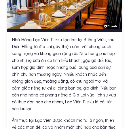
📷 1 ảnh
Nhà Hàng Lạc Viên Pleiku tọa lạc tại đường Wừu, khu
Diên Hồng, là địa chỉ gây thiện cảm với phong cách
sang trọng và không gian rộng rãi. Nhà hàng phù hợp
cho những bữa ăn có tính tiếp khách, gặp gỡ đối tác,
sum họp gia đình hoặc những buổi dùng bữa cần sự
chỉn chu hơn thường ngày. Nhiều khách nhắc đến
không gian đẹp, thoáng đãng, có khu ngoài trời và
cảm giác riêng tư khi đi cùng bạn bè, gia đình. Nếu bạn
cần nhà hàng có phòng riêng ở Gia Lai vừa lịch sự vừa
có thực đơn hợp cho nhóm, Lạc Viên Pleiku là cái tên
nên lưu lại.
Ẩm thực tại Lạc Viên được khách mô tả là ngon, thiên
về các món dê, cá và nhóm món phù hợp cho bàn tiệc.