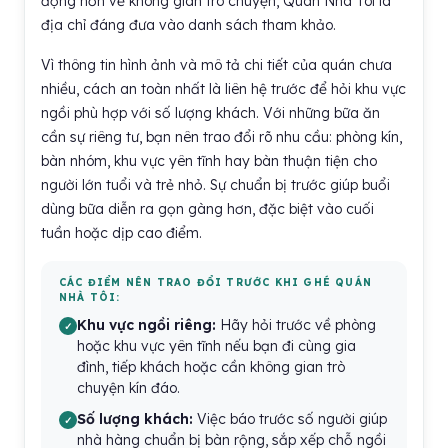
động hơn về không gian trò chuyện, Quán Nhà Tôi là
địa chỉ đáng đưa vào danh sách tham khảo.
Vì thông tin hình ảnh và mô tả chi tiết của quán chưa
nhiều, cách an toàn nhất là liên hệ trước để hỏi khu vực
ngồi phù hợp với số lượng khách. Với những bữa ăn
cần sự riêng tư, bạn nên trao đổi rõ nhu cầu: phòng kín,
bàn nhóm, khu vực yên tĩnh hay bàn thuận tiện cho
người lớn tuổi và trẻ nhỏ. Sự chuẩn bị trước giúp buổi
dùng bữa diễn ra gọn gàng hơn, đặc biệt vào cuối
tuần hoặc dịp cao điểm.
CÁC ĐIỂM NÊN TRAO ĐỔI TRƯỚC KHI GHÉ QUÁN
NHÀ TÔI:
Khu vực ngồi riêng:
Hãy hỏi trước về phòng
hoặc khu vực yên tĩnh nếu bạn đi cùng gia
đình, tiếp khách hoặc cần không gian trò
chuyện kín đáo.
Số lượng khách:
Việc báo trước số người giúp
nhà hàng chuẩn bị bàn rộng, sắp xếp chỗ ngồi