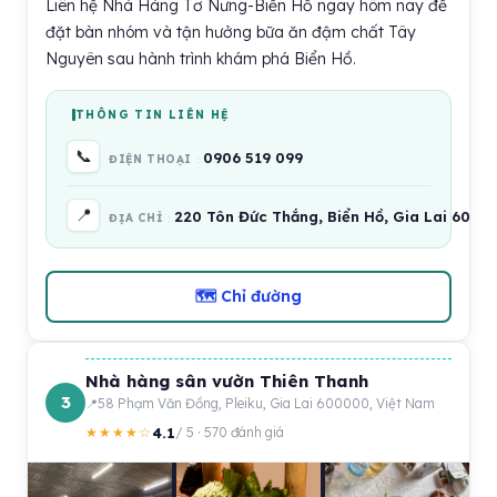
Liên hệ Nhà Hàng Tơ Nưng-Biển Hồ ngay hôm nay để
đặt bàn nhóm và tận hưởng bữa ăn đậm chất Tây
Nguyên sau hành trình khám phá Biển Hồ.
THÔNG TIN LIÊN HỆ
📞
0906 519 099
ĐIỆN THOẠI
📍
220 Tôn Đức Thắng, Biển Hồ, Gia Lai 6000
ĐỊA CHỈ
🗺 Chỉ đường
Nhà hàng sân vườn Thiên Thanh
3
58 Phạm Văn Đồng, Pleiku, Gia Lai 600000, Việt Nam
4.1
★★★★☆
/ 5 · 570 đánh giá