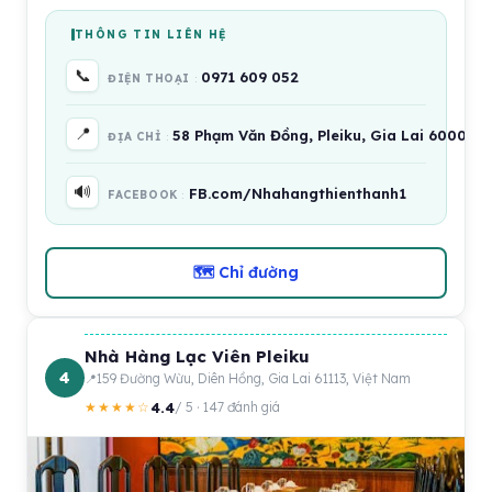
THÔNG TIN LIÊN HỆ
📞
0971 609 052
ĐIỆN THOẠI
📍
58 Phạm Văn Đồng, Pleiku, Gia Lai 600000
ĐỊA CHỈ
🔊
FB.com/Nhahangthienthanh1
FACEBOOK
🗺 Chỉ đường
Nhà Hàng Lạc Viên Pleiku
4
159 Đường Wừu, Diên Hồng, Gia Lai 61113, Việt Nam
4.4
★★★★☆
/ 5 · 147 đánh giá