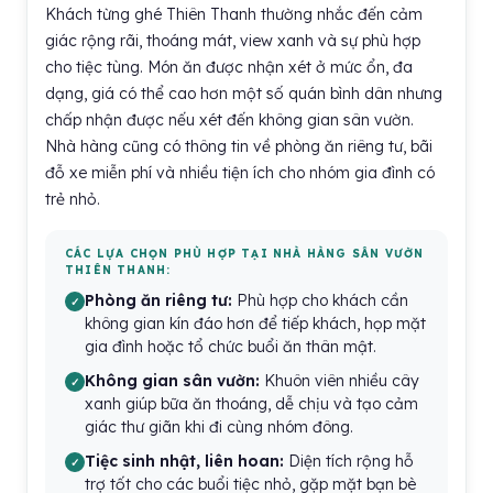
Khách từng ghé Thiên Thanh thường nhắc đến cảm
giác rộng rãi, thoáng mát, view xanh và sự phù hợp
cho tiệc tùng. Món ăn được nhận xét ở mức ổn, đa
dạng, giá có thể cao hơn một số quán bình dân nhưng
chấp nhận được nếu xét đến không gian sân vườn.
Nhà hàng cũng có thông tin về phòng ăn riêng tư, bãi
đỗ xe miễn phí và nhiều tiện ích cho nhóm gia đình có
trẻ nhỏ.
CÁC LỰA CHỌN PHÙ HỢP TẠI NHÀ HÀNG SÂN VƯỜN
THIÊN THANH:
Phòng ăn riêng tư:
Phù hợp cho khách cần
không gian kín đáo hơn để tiếp khách, họp mặt
gia đình hoặc tổ chức buổi ăn thân mật.
Không gian sân vườn:
Khuôn viên nhiều cây
xanh giúp bữa ăn thoáng, dễ chịu và tạo cảm
giác thư giãn khi đi cùng nhóm đông.
Tiệc sinh nhật, liên hoan:
Diện tích rộng hỗ
trợ tốt cho các buổi tiệc nhỏ, gặp mặt bạn bè