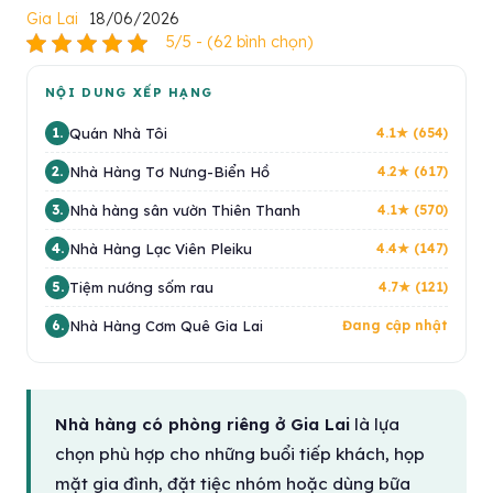
Gia Lai
18/06/2026
5/5 - (62 bình chọn)
NỘI DUNG XẾP HẠNG
Quán Nhà Tôi
1.
4.1★ (654)
Nhà Hàng Tơ Nưng-Biển Hồ
2.
4.2★ (617)
Nhà hàng sân vườn Thiên Thanh
3.
4.1★ (570)
Nhà Hàng Lạc Viên Pleiku
4.
4.4★ (147)
Tiệm nướng sốm rau
5.
4.7★ (121)
Nhà Hàng Cơm Quê Gia Lai
6.
Đang cập nhật
Nhà hàng có phòng riêng ở Gia Lai
là lựa
chọn phù hợp cho những buổi tiếp khách, họp
mặt gia đình, đặt tiệc nhóm hoặc dùng bữa