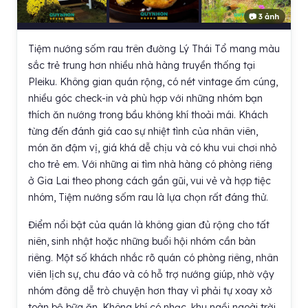
📷 3 ảnh
Tiệm nướng sốm rau trên đường Lý Thái Tổ mang màu
sắc trẻ trung hơn nhiều nhà hàng truyền thống tại
Pleiku. Không gian quán rộng, có nét vintage ấm cúng,
nhiều góc check-in và phù hợp với những nhóm bạn
thích ăn nướng trong bầu không khí thoải mái. Khách
từng đến đánh giá cao sự nhiệt tình của nhân viên,
món ăn đậm vị, giá khá dễ chịu và có khu vui chơi nhỏ
cho trẻ em. Với những ai tìm nhà hàng có phòng riêng
ở Gia Lai theo phong cách gần gũi, vui vẻ và hợp tiệc
nhóm, Tiệm nướng sốm rau là lựa chọn rất đáng thử.
Điểm nổi bật của quán là không gian đủ rộng cho tất
niên, sinh nhật hoặc những buổi hội nhóm cần bàn
riêng. Một số khách nhắc rõ quán có phòng riêng, nhân
viên lịch sự, chu đáo và có hỗ trợ nướng giúp, nhờ vậy
nhóm đông dễ trò chuyện hơn thay vì phải tự xoay xở
toàn bộ bữa ăn. Không khí có nhạc, khu ngồi ngoài trời