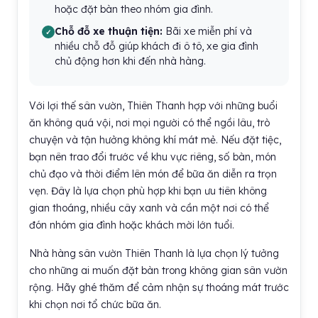
hoặc đặt bàn theo nhóm gia đình.
Chỗ đỗ xe thuận tiện:
Bãi xe miễn phí và
nhiều chỗ đỗ giúp khách đi ô tô, xe gia đình
chủ động hơn khi đến nhà hàng.
Với lợi thế sân vườn, Thiên Thanh hợp với những buổi
ăn không quá vội, nơi mọi người có thể ngồi lâu, trò
chuyện và tận hưởng không khí mát mẻ. Nếu đặt tiệc,
bạn nên trao đổi trước về khu vực riêng, số bàn, món
chủ đạo và thời điểm lên món để bữa ăn diễn ra trọn
vẹn. Đây là lựa chọn phù hợp khi bạn ưu tiên không
gian thoáng, nhiều cây xanh và cần một nơi có thể
đón nhóm gia đình hoặc khách mời lớn tuổi.
Nhà hàng sân vườn Thiên Thanh là lựa chọn lý tưởng
cho những ai muốn đặt bàn trong không gian sân vườn
rộng. Hãy ghé thăm để cảm nhận sự thoáng mát trước
khi chọn nơi tổ chức bữa ăn.