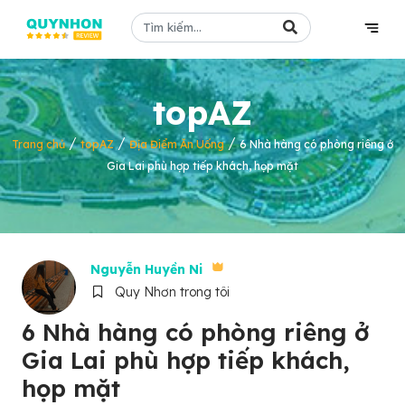
topAZ
/
/
/
Trang chủ
topAZ
Địa Điểm Ăn Uống
6 Nhà hàng có phòng riêng ở
Gia Lai phù hợp tiếp khách, họp mặt
Nguyễn Huyền Ni
Quy Nhơn trong tôi
6 Nhà hàng có phòng riêng ở
Gia Lai phù hợp tiếp khách,
họp mặt