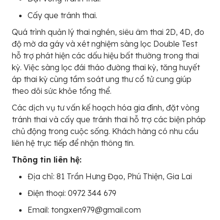
Cấy que tránh thai.
Quá trình quản lý thai nghén, siêu âm thai 2D, 4D, đo
độ mờ da gáy và xét nghiệm sàng lọc Double Test
hỗ trợ phát hiện các dấu hiệu bất thường trong thai
kỳ. Việc sàng lọc đái tháo đường thai kỳ, tăng huyết
áp thai kỳ cùng tầm soát ung thư cổ tử cung giúp
theo dõi sức khỏe tổng thể.
Các dịch vụ tư vấn kế hoạch hóa gia đình, đặt vòng
tránh thai và cấy que tránh thai hỗ trợ các biện pháp
chủ động trong cuộc sống. Khách hàng có nhu cầu
liên hệ trực tiếp để nhận thông tin.
Thông tin liên hệ:
Địa chỉ: 81 Trần Hưng Đạo, Phú Thiện, Gia Lai
Điện thoại: 0972 344 679
Email: tongxen979@gmail.com