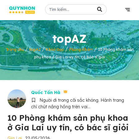
topAZ
/
/
/
/
Trang chủ
topAZ
Khoẻ Đẹp
Phòng Khám
10 Phòng khám sản
phụ khoa ở Gia Lai uy tín, có bác sĩ giỏi
Quốc Tấn Hà
Người đi trong cõi sắc không. Hành trang
chỉ chút nắng hồng trên vai...
10 Phòng khám sản phụ khoa
ở Gia Lai uy tín, có bác sĩ giỏi
Gia Lai
22/05/2026