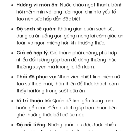
Hương vị món ăn:
Nước cháo ngọt thanh, bánh
hỏi mềm mịn và lòng tươi ngon chính là yếu tố
tạo nên sức hấp dẫn đặc biệt.
Độ sạch sẽ quán:
Không gian quán sạch sẽ,
dụng cụ ăn uống gọn gàng mang lại cảm giác an
toàn và ngon miệng hơn khi thưởng thức.
Giá cả hợp lý
: Giá thành phải chăng, phù hợp
nhiều đối tượng giúp bạn dễ dàng thưởng thức
thường xuyên mà không lo tốn kém.
Thái độ phục vụ:
Nhân viên nhiệt tình, niềm nở
tạo sự thoải mái, thân thiện để thực khách cảm
thấy hài lòng trong suốt bữa ăn.
Vị trí thuận lợi:
Quán dễ tìm, gần trung tâm
hoặc gần các điểm du lịch giúp bạn thuận tiện
ghé thưởng thức bất cứ lúc nào.
Độ nổi tiếng:
Những quán lâu đời, được nhiều