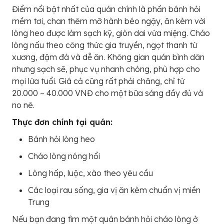
Điểm nổi bật nhất của quán chính là phần bánh hỏi
mềm tơi, chan thêm mỡ hành béo ngậy, ăn kèm với
lòng heo được làm sạch kỹ, giòn dai vừa miệng. Cháo
lòng nấu theo công thức gia truyền, ngọt thanh từ
xương, đậm đà và dễ ăn. Không gian quán bình dân
nhưng sạch sẽ, phục vụ nhanh chóng, phù hợp cho
mọi lứa tuổi. Giá cả cũng rất phải chăng, chỉ từ
20.000 – 40.000 VNĐ cho một bữa sáng đầy đủ và
no nê.
Thực đơn chính tại quán:
Bánh hỏi lòng heo
Cháo lòng nóng hổi
Lòng hấp, luộc, xào theo yêu cầu
Các loại rau sống, gia vị ăn kèm chuẩn vị miền
Trung
Nếu bạn đang tìm một quán bánh hỏi cháo lòng ở