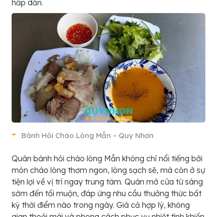
hấp dẫn.
Bánh Hỏi Cháo Lòng Mẫn – Quy Nhơn
Quán bánh hỏi cháo lòng Mẫn không chỉ nổi tiếng bởi
món cháo lòng thơm ngon, lòng sạch sẽ, mà còn ở sự
tiện lợi về vị trí ngay trung tâm. Quán mở cửa từ sáng
sớm đến tối muộn, đáp ứng nhu cầu thưởng thức bất
kỳ thời điểm nào trong ngày. Giá cả hợp lý, không
gian thoải mái và phong cách phục vụ nhiệt tình khiến