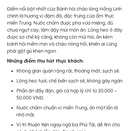
Điểm nổi bật nhất của Bánh hỏi cháo lòng Hồng Linh
chính là hương vị đậm đà, đặc trưng của ẩm thực
miền Trung. Nước chấm được pha vừa miệng, đủ
chua ngọt cay, làm dậy mùi món ăn. Lòng heo ở đây
được sơ chế kỹ càng, không còn mùi hôi, ăn kèm
bánh hỏi mềm mịn và cháo nóng hổi, khiến ai cũng
phải gật gù khen ngon.
Những điểm thu hút thực khách:
Không gian quán rộng rãi, thoáng mát, sạch sẽ.
Lòng heo tươi, chế biến sạch sẽ, không gây ngán.
Phần ăn đầy đặn, giá cả hợp lý chỉ từ 20.000 –
50.000 VNĐ.
Nước chấm chuẩn vị miền Trung, ăn một lần là
nhớ mãi.
Vị trí thuận tiện ngay ngã ba Phú Tài, dễ tìm cho