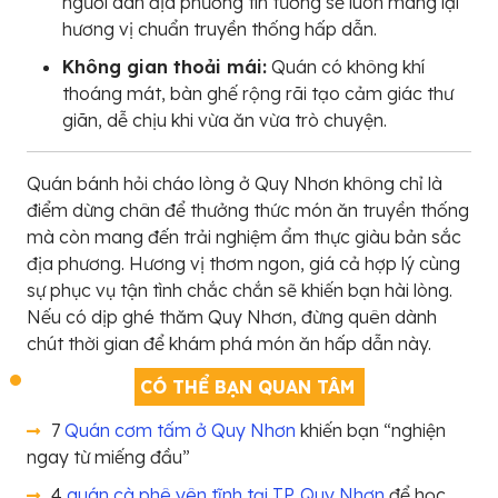
người dân địa phương tin tưởng sẽ luôn mang lại
hương vị chuẩn truyền thống hấp dẫn.
Không gian thoải mái:
Quán có không khí
thoáng mát, bàn ghế rộng rãi tạo cảm giác thư
giãn, dễ chịu khi vừa ăn vừa trò chuyện.
Quán bánh hỏi cháo lòng ở Quy Nhơn không chỉ là
điểm dừng chân để thưởng thức món ăn truyền thống
mà còn mang đến trải nghiệm ẩm thực giàu bản sắc
địa phương. Hương vị thơm ngon, giá cả hợp lý cùng
sự phục vụ tận tình chắc chắn sẽ khiến bạn hài lòng.
Nếu có dịp ghé thăm Quy Nhơn, đừng quên dành
chút thời gian để khám phá món ăn hấp dẫn này.
CÓ THỂ BẠN QUAN TÂM
7
Quán cơm tấm ở Quy Nhơn
khiến bạn “nghiện
ngay từ miếng đầu”
4
quán cà phê yên tĩnh tại TP. Quy Nhơn
để học