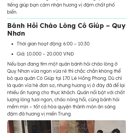
tiếng giúp bạn cảm nhận hương vị đậm chất phố
biển.
Bánh Hỏi Cháo Lòng Cô Giúp – Quy
Nhơn
Thời gian hoạt động: 6:00 – 10:30
Giá: 10.000 – 20.000 VNĐ
Nếu bạn đang tìm một quán bánh hỏi cháo lòng ở
Quy Nhơn vừa ngon vừa rẻ thì chắc chắn không thể
bỏ qua quán Cô Giúp tại 170 Lê Hồng Phong. Dù chỉ
là quán vỉa hè đơn sơ, nhưng hương vị ở đây đã để lại
nhiều ấn tượng cho thực khách. Quán nổi bật với chất
lượng lòng tươi ngon, cháo nóng hổi, cùng bánh hỏi
mềm mịn – tất cả hòa quyện thành món ăn sáng
đậm đà hương vị miền Trung.