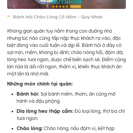
Bánh Hỏi Cháo Lòng Cô Năm – Quy Nhơn
Không gian quán tuy nằm trong con đường nhỏ
nhưng lúc nào cũng tấp nập thực khách ra vào, đặc
biệt đông vào cuối tuần và dịp lễ. Bánh hỏi ở đây có
sợi mịn, mềm, không bị dính; cháo nóng hổi, đậm đà;
lòng heo tươi ngon, được chế biến sạch sẽ. Điểm cộng
lớn nữa là dồi rất ngon, thấm vị, khiến thực khách ăn
một lần là nhớ mãi.
Những món chính tại quán:
Bánh hỏi:
Sợi bánh mềm, thơm, ăn cùng mỡ
hành và đậu phộng.
Dĩa lòng heo thập cẩm:
Đủ loại lòng, thịt ba chỉ
tươi ngon.
Cháo lòng:
Cháo nóng, nấu đậm vị, kết hợp