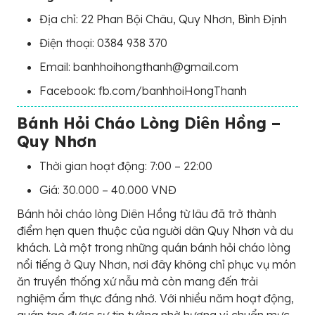
Địa chỉ: 22 Phan Bội Châu, Quy Nhơn, Bình Định
Điện thoại: 0384 938 370
Email: banhhoihongthanh@gmail.com
Facebook: fb.com/banhhoiHongThanh
Bánh Hỏi Cháo Lòng Diên Hồng –
Quy Nhơn
Thời gian hoạt động: 7:00 – 22:00
Giá: 30.000 – 40.000 VNĐ
Bánh hỏi cháo lòng Diên Hồng từ lâu đã trở thành
điểm hẹn quen thuộc của người dân Quy Nhơn và du
khách. Là một trong những quán bánh hỏi cháo lòng
nổi tiếng ở Quy Nhơn, nơi đây không chỉ phục vụ món
ăn truyền thống xứ nẫu mà còn mang đến trải
nghiệm ẩm thực đáng nhớ. Với nhiều năm hoạt động,
quán tạo được sự tin tưởng nhờ hương vị chuẩn mực,