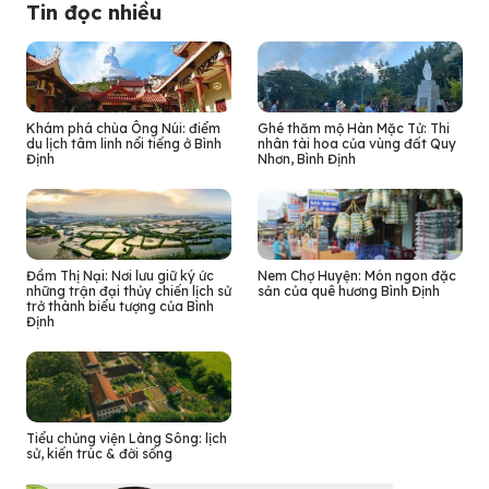
Tin đọc nhiều
Khám phá chùa Ông Núi: điểm
Ghé thăm mộ Hàn Mặc Tử: Thi
du lịch tâm linh nổi tiếng ở Bình
nhân tài hoa của vùng đất Quy
Định
Nhơn, Bình Định
Đầm Thị Nại: Nơi lưu giữ ký ức
Nem Chợ Huyện: Món ngon đặc
những trận đại thủy chiến lịch sử
sản của quê hương Bình Định
trở thành biểu tượng của Bình
Định
Tiểu chủng viện Làng Sông: lịch
sử, kiến trúc & đời sống