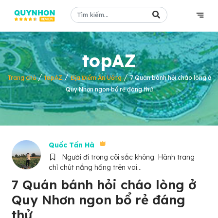
topAZ
/
/
/
Trang chủ
topAZ
Địa Điểm Ăn Uống
7 Quán bánh hỏi cháo lòng ở
Quy Nhơn ngon bổ rẻ đáng thử
Quốc Tấn Hà
Người đi trong cõi sắc không. Hành trang
chỉ chút nắng hồng trên vai...
7 Quán bánh hỏi cháo lòng ở
Quy Nhơn ngon bổ rẻ đáng
thử