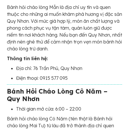
Bánh hỏi cháo lòng Mẫn là địa chỉ uy tín và quen
thuộc cho những ai muốn khám phá hương vị đặc sản
Quy Nhơn. Với mức giá hợp lý, món ăn chất lượng và
phong cách phục vụ tận tâm, quán luôn giữ được
niềm tin nơi khách hàng. Nếu bạn đến Quy Nhơn, nhất
định nên ghé thử để cảm nhận trọn vẹn món bánh hỏi
cháo lòng trứ danh.
Thông tin liên hệ:
Địa chỉ: 76 Trần Phú, Quy Nhơn
Điện thoại: 0915 577 095
Bánh Hỏi Cháo Lòng Cô Năm –
Quy Nhơn
Thời gian mở cửa: 6:00 – 22:00
Bánh hỏi cháo lòng Cô Năm (tên thật là Bánh hỏi
cháo lòng Mai Tư) từ lâu đã trở thành địa chỉ quen