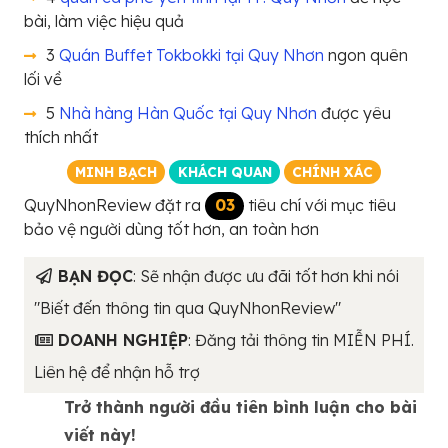
bài, làm việc hiệu quả
3
Quán Buffet Tokbokki tại Quy Nhơn
ngon quên
lối về
5
Nhà hàng Hàn Quốc tại Quy Nhơn
được yêu
thích nhất
MINH BẠCH
KHÁCH QUAN
CHÍNH XÁC
QuyNhonReview đặt ra
03
tiêu chí với mục tiêu
bảo vệ người dùng tốt hơn, an toàn hơn
BẠN ĐỌC
: Sẽ nhận được ưu đãi tốt hơn khi nói
"Biết đến thông tin qua QuyNhonReview"
DOANH NGHIỆP
: Đăng tải thông tin MIỄN PHÍ.
Liên hệ để nhận hỗ trợ
Trở thành người đầu tiên bình luận cho bài
viết này!