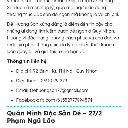
và thoải mái cho thực khách. Giá cả tại Dê Hương
Sơn luôn ở mức hợp lý, giúp mọi người dễ dàng
thưởng thức đặc sản dê ngon mà không lo về chi phí.
Dê Hương Sơn xứng đáng là điểm đến tin cậy cho
những ai đang tìm kiếm quán dê ngon ở Quy Nhơn.
Hương vị đặc trưng, phong cách phục vụ chu đáo và
mức giá phải chăng chính là lý do khiến thực khách
luôn quay lại và giới thiệu cho bạn bè.
Thông tin liên hệ:
Địa chỉ: 92 Bình Hà, Thị Nại, Quy Nhơn
Điện thoại: 0931 079 279
Email: Dehuongson77@gmail.com
Facebook: fb.com/61552777994574
Quán Minh Đặc Sản Dê – 27/2
Phạm Ngũ Lão