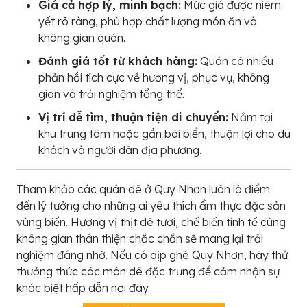
Giá cả hợp lý, minh bạch:
Mức giá được niêm
yết rõ ràng, phù hợp chất lượng món ăn và
không gian quán.
Đánh giá tốt từ khách hàng:
Quán có nhiều
phản hồi tích cực về hương vị, phục vụ, không
gian và trải nghiệm tổng thể.
Vị trí dễ tìm, thuận tiện di chuyển:
Nằm tại
khu trung tâm hoặc gần bãi biển, thuận lợi cho du
khách và người dân địa phương.
Tham khảo các quán dê ở Quy Nhơn luôn là điểm
đến lý tưởng cho những ai yêu thích ẩm thực đặc sản
vùng biển. Hương vị thịt dê tươi, chế biến tinh tế cùng
không gian thân thiện chắc chắn sẽ mang lại trải
nghiệm đáng nhớ. Nếu có dịp ghé Quy Nhơn, hãy thử
thưởng thức các món dê đặc trưng để cảm nhận sự
khác biệt hấp dẫn nơi đây.