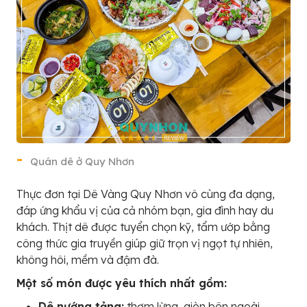
Quán dê ở Quy Nhơn
Thực đơn tại Dê Vàng Quy Nhơn vô cùng đa dạng,
đáp ứng khẩu vị của cả nhóm bạn, gia đình hay du
khách. Thịt dê được tuyển chọn kỹ, tẩm ướp bằng
công thức gia truyền giúp giữ trọn vị ngọt tự nhiên,
không hôi, mềm và đậm đà.
Một số món được yêu thích nhất gồm:
Dê nướng tảng:
thơm lừng, giòn bên ngoài,