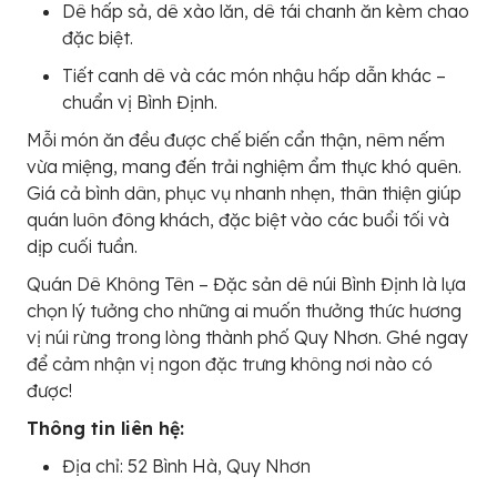
Dê hấp sả, dê xào lăn, dê tái chanh ăn kèm chao
đặc biệt.
Tiết canh dê và các món nhậu hấp dẫn khác –
chuẩn vị Bình Định.
Mỗi món ăn đều được chế biến cẩn thận, nêm nếm
vừa miệng, mang đến trải nghiệm ẩm thực khó quên.
Giá cả bình dân, phục vụ nhanh nhẹn, thân thiện giúp
quán luôn đông khách, đặc biệt vào các buổi tối và
dịp cuối tuần.
Quán Dê Không Tên – Đặc sản dê núi Bình Định là lựa
chọn lý tưởng cho những ai muốn thưởng thức hương
vị núi rừng trong lòng thành phố Quy Nhơn. Ghé ngay
để cảm nhận vị ngon đặc trưng không nơi nào có
được!
Thông tin liên hệ:
Địa chỉ: 52 Bình Hà, Quy Nhơn