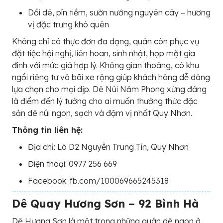
Dồi dê, pín tiềm, sườn nướng nguyên cây – hương
vị đặc trưng khó quên
Không chỉ có thực đơn đa dạng, quán còn phục vụ
đặt tiệc hội nghị, liên hoan, sinh nhật, họp mặt gia
đình với mức giá hợp lý. Không gian thoáng, có khu
ngồi riêng tư và bãi xe rộng giúp khách hàng dễ dàng
lựa chọn cho mọi dịp. Dê Núi Năm Phong xứng đáng
là điểm đến lý tưởng cho ai muốn thưởng thức đặc
sản dê núi ngon, sạch và đậm vị nhất Quy Nhơn.
Thông tin liên hệ:
Địa chỉ: Lô D2 Nguyễn Trung Tín, Quy Nhơn
Điện thoại: 0977 256 669
Facebook: fb.com/100069665245318
Dê Quay Hương Sơn – 92 Bình Hà
Dê Hương Sơn là một trong những quán dê ngon ở