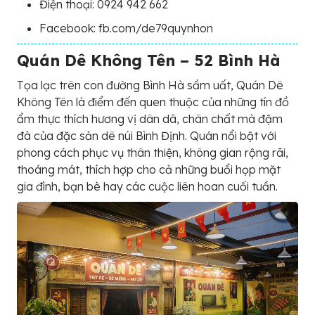
Điện thoại: 0924 942 662
Facebook: fb.com/de79quynhon
Quán Dê Không Tên – 52 Bình Hà
Tọa lạc trên con đường Bình Hà sầm uất, Quán Dê
Không Tên là điểm đến quen thuộc của những tín đồ
ẩm thực thích hương vị dân dã, chân chất mà đậm
đà của đặc sản dê núi Bình Định. Quán nổi bật với
phong cách phục vụ thân thiện, không gian rộng rãi,
thoáng mát, thích hợp cho cả những buổi họp mặt
gia đình, bạn bè hay các cuộc liên hoan cuối tuần.