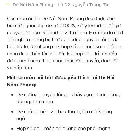
Dê Núi Năm Phong – Lô D2 Nguyễn Trung Tín
Các món ăn tại Dê Núi Năm Phong đều được chế
biến từ nguồn thịt dê tươi 100%, xử lý kỹ lưỡng để giữ
nguyên độ ngọt và hương vị tự nhiên. Mỗi món là một
trải nghiệm riêng biệt: từ dê nướng nguyên tảng, dê
hấp tía tô, dê nhúng mẻ, hộp số dê hầm sâm, dồi dê,
chân đuôi cháy tỏi cho đến lẩu hộp số – tất cả đều
được nêm nếm theo công thức độc quyền, đậm đà
và hấp dẫn.
Một số món nổi bật được yêu thích tại Dê Núi
Năm Phong:
Dê nướng nguyên tảng – cháy cạnh, thơm lừng,
dai ngọt tự nhiên
Dê nhúng mẻ – vị chua thanh, ăn mãi không
ngán
Hộp số dê – món bổ dưỡng cho phái mạnh