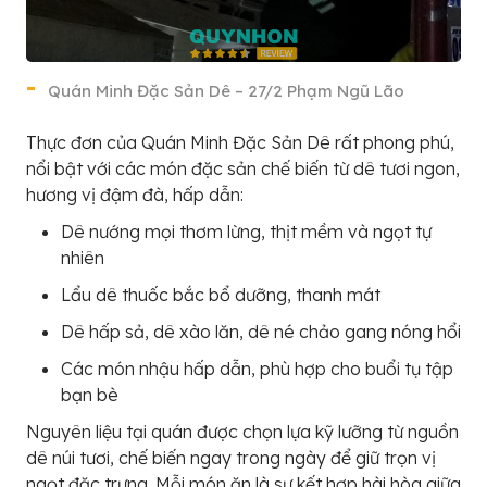
Quán Minh Đặc Sản Dê – 27/2 Phạm Ngũ Lão
Thực đơn của Quán Minh Đặc Sản Dê rất phong phú,
nổi bật với các món đặc sản chế biến từ dê tươi ngon,
hương vị đậm đà, hấp dẫn:
Dê nướng mọi thơm lừng, thịt mềm và ngọt tự
nhiên
Lẩu dê thuốc bắc bổ dưỡng, thanh mát
Dê hấp sả, dê xào lăn, dê né chảo gang nóng hổi
Các món nhậu hấp dẫn, phù hợp cho buổi tụ tập
bạn bè
Nguyên liệu tại quán được chọn lựa kỹ lưỡng từ nguồn
dê núi tươi, chế biến ngay trong ngày để giữ trọn vị
ngọt đặc trưng. Mỗi món ăn là sự kết hợp hài hòa giữa