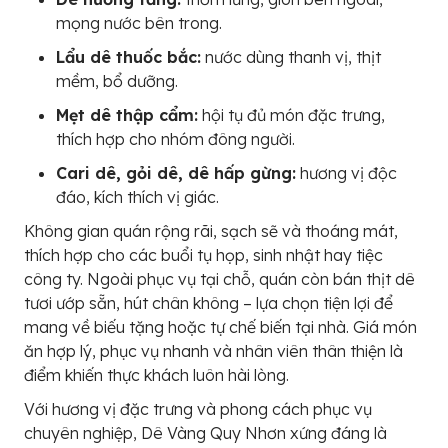
mọng nước bên trong.
Lẩu dê thuốc bắc:
nước dùng thanh vị, thịt
mềm, bổ dưỡng.
Mẹt dê thập cẩm:
hội tụ đủ món đặc trưng,
thích hợp cho nhóm đông người.
Cari dê, gỏi dê, dê hấp gừng:
hương vị độc
đáo, kích thích vị giác.
Không gian quán rộng rãi, sạch sẽ và thoáng mát,
thích hợp cho các buổi tụ họp, sinh nhật hay tiệc
công ty. Ngoài phục vụ tại chỗ, quán còn bán thịt dê
tươi ướp sẵn, hút chân không – lựa chọn tiện lợi để
mang về biếu tặng hoặc tự chế biến tại nhà. Giá món
ăn hợp lý, phục vụ nhanh và nhân viên thân thiện là
điểm khiến thực khách luôn hài lòng.
Với hương vị đặc trưng và phong cách phục vụ
chuyên nghiệp, Dê Vàng Quy Nhơn xứng đáng là