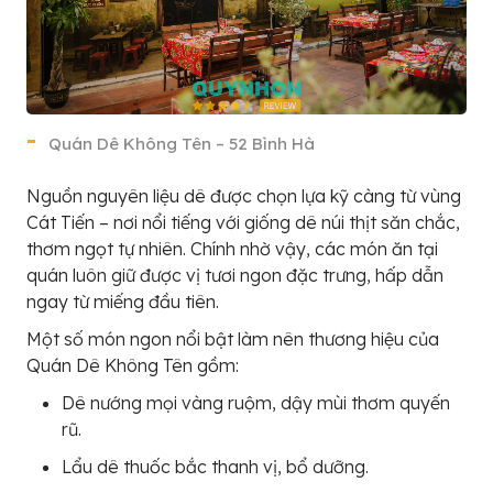
Quán Dê Không Tên – 52 Bình Hà
Nguồn nguyên liệu dê được chọn lựa kỹ càng từ vùng
Cát Tiến – nơi nổi tiếng với giống dê núi thịt săn chắc,
thơm ngọt tự nhiên. Chính nhờ vậy, các món ăn tại
quán luôn giữ được vị tươi ngon đặc trưng, hấp dẫn
ngay từ miếng đầu tiên.
Một số món ngon nổi bật làm nên thương hiệu của
Quán Dê Không Tên gồm:
Dê nướng mọi vàng ruộm, dậy mùi thơm quyến
rũ.
Lẩu dê thuốc bắc thanh vị, bổ dưỡng.