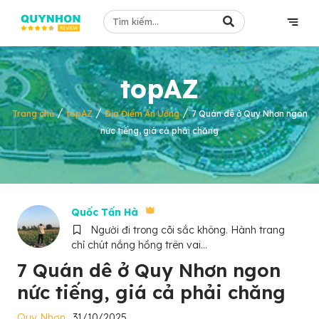
topAZ
/
/
/
Trang chủ
topAZ
Địa Điểm Ăn Uống
7 Quán dê ở Quy Nhơn ngon
nức tiếng, giá cả phải chăng
Quốc Tấn Hà
Người đi trong cõi sắc không. Hành trang
chỉ chút nắng hồng trên vai...
7 Quán dê ở Quy Nhơn ngon
nức tiếng, giá cả phải chăng
Quy Nhơn
31/10/2025