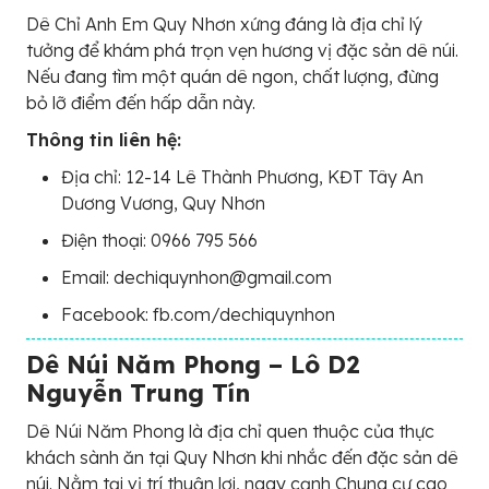
Dê Chỉ Anh Em Quy Nhơn xứng đáng là địa chỉ lý
tưởng để khám phá trọn vẹn hương vị đặc sản dê núi.
Nếu đang tìm một quán dê ngon, chất lượng, đừng
bỏ lỡ điểm đến hấp dẫn này.
Thông tin liên hệ:
Địa chỉ: 12-14 Lê Thành Phương, KĐT Tây An
Dương Vương, Quy Nhơn
Điện thoại: 0966 795 566
Email: dechiquynhon@gmail.com
Facebook: fb.com/dechiquynhon
Dê Núi Năm Phong – Lô D2
Nguyễn Trung Tín
Dê Núi Năm Phong là địa chỉ quen thuộc của thực
khách sành ăn tại Quy Nhơn khi nhắc đến đặc sản dê
núi. Nằm tại vị trí thuận lợi, ngay cạnh Chung cư cao