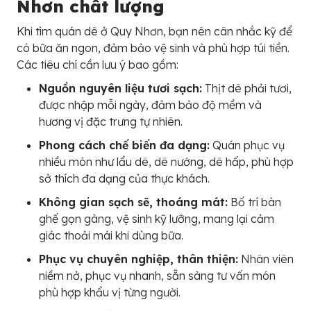
Nhơn chất lượng
Khi tìm quán dê ở Quy Nhơn, bạn nên cân nhắc kỹ để
có bữa ăn ngon, đảm bảo vệ sinh và phù hợp túi tiền.
Các tiêu chí cần lưu ý bao gồm:
Nguồn nguyên liệu tươi sạch:
Thịt dê phải tươi,
được nhập mỗi ngày, đảm bảo độ mềm và
hương vị đặc trưng tự nhiên.
Phong cách chế biến đa dạng:
Quán phục vụ
nhiều món như lẩu dê, dê nướng, dê hấp, phù hợp
sở thích đa dạng của thực khách.
Không gian sạch sẽ, thoáng mát:
Bố trí bàn
ghế gọn gàng, vệ sinh kỹ lưỡng, mang lại cảm
giác thoải mái khi dùng bữa.
Phục vụ chuyên nghiệp, thân thiện:
Nhân viên
niềm nở, phục vụ nhanh, sẵn sàng tư vấn món
phù hợp khẩu vị từng người.