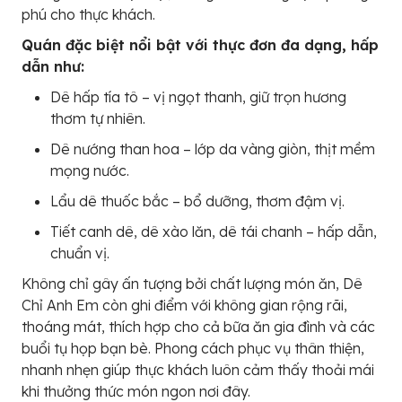
phú cho thực khách.
Quán đặc biệt nổi bật với thực đơn đa dạng, hấp
dẫn như:
Dê hấp tía tô – vị ngọt thanh, giữ trọn hương
thơm tự nhiên.
Dê nướng than hoa – lớp da vàng giòn, thịt mềm
mọng nước.
Lẩu dê thuốc bắc – bổ dưỡng, thơm đậm vị.
Tiết canh dê, dê xào lăn, dê tái chanh – hấp dẫn,
chuẩn vị.
Không chỉ gây ấn tượng bởi chất lượng món ăn, Dê
Chỉ Anh Em còn ghi điểm với không gian rộng rãi,
thoáng mát, thích hợp cho cả bữa ăn gia đình và các
buổi tụ họp bạn bè. Phong cách phục vụ thân thiện,
nhanh nhẹn giúp thực khách luôn cảm thấy thoải mái
khi thưởng thức món ngon nơi đây.