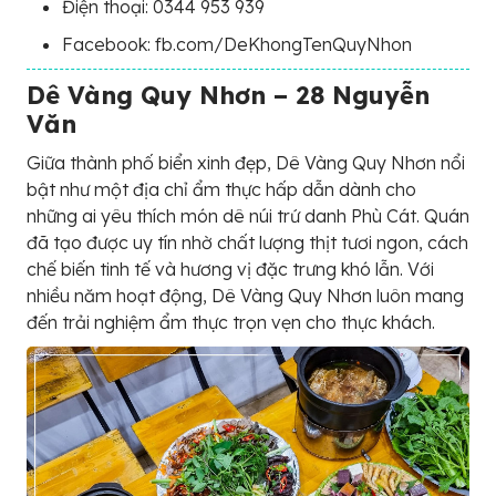
Điện thoại: 0344 953 939
Facebook: fb.com/DeKhongTenQuyNhon
Dê Vàng Quy Nhơn – 28 Nguyễn
Văn
Giữa thành phố biển xinh đẹp, Dê Vàng Quy Nhơn nổi
bật như một địa chỉ ẩm thực hấp dẫn dành cho
những ai yêu thích món dê núi trứ danh Phù Cát. Quán
đã tạo được uy tín nhờ chất lượng thịt tươi ngon, cách
chế biến tinh tế và hương vị đặc trưng khó lẫn. Với
nhiều năm hoạt động, Dê Vàng Quy Nhơn luôn mang
đến trải nghiệm ẩm thực trọn vẹn cho thực khách.