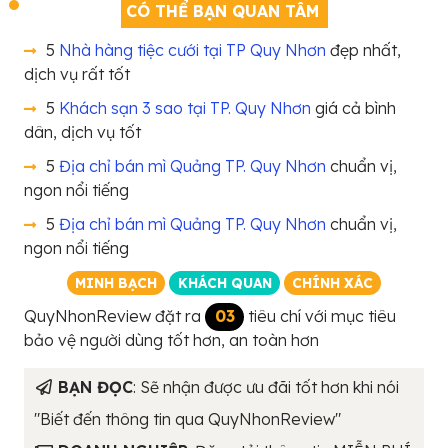
CÓ THỂ BẠN QUAN TÂM
5
Nhà hàng tiệc cưới tại TP Quy Nhơn
đẹp nhất,
dịch vụ rất tốt
5
Khách sạn 3 sao tại TP. Quy Nhơn
giá cả bình
dân, dịch vụ tốt
5
Địa chỉ bán mì Quảng TP. Quy Nhơn
chuẩn vị,
ngon nổi tiếng
5
Địa chỉ bán mì Quảng TP. Quy Nhơn
chuẩn vị,
ngon nổi tiếng
MINH BẠCH
KHÁCH QUAN
CHÍNH XÁC
QuyNhonReview đặt ra
03
tiêu chí với mục tiêu
bảo vệ người dùng tốt hơn, an toàn hơn
BẠN ĐỌC
: Sẽ nhận được ưu đãi tốt hơn khi nói
"Biết đến thông tin qua QuyNhonReview"