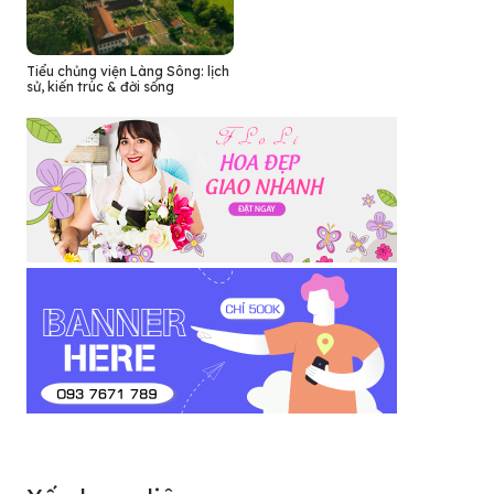
Tiểu chủng viện Làng Sông: lịch
sử, kiến trúc & đời sống