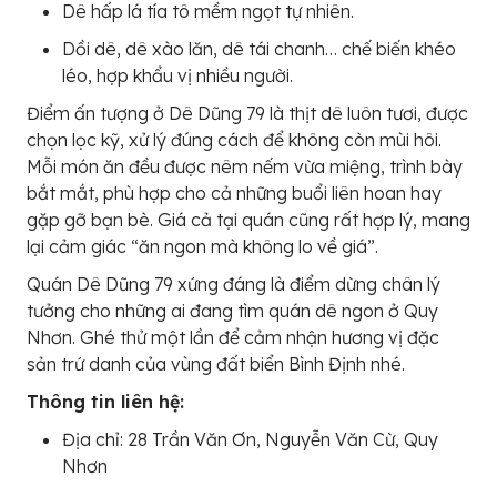
Dê hấp lá tía tô mềm ngọt tự nhiên.
Dồi dê, dê xào lăn, dê tái chanh… chế biến khéo
léo, hợp khẩu vị nhiều người.
Điểm ấn tượng ở Dê Dũng 79 là thịt dê luôn tươi, được
chọn lọc kỹ, xử lý đúng cách để không còn mùi hôi.
Mỗi món ăn đều được nêm nếm vừa miệng, trình bày
bắt mắt, phù hợp cho cả những buổi liên hoan hay
gặp gỡ bạn bè. Giá cả tại quán cũng rất hợp lý, mang
lại cảm giác “ăn ngon mà không lo về giá”.
Quán Dê Dũng 79 xứng đáng là điểm dừng chân lý
tưởng cho những ai đang tìm quán dê ngon ở Quy
Nhơn. Ghé thử một lần để cảm nhận hương vị đặc
sản trứ danh của vùng đất biển Bình Định nhé.
Thông tin liên hệ:
Địa chỉ: 28 Trần Văn Ơn, Nguyễn Văn Cừ, Quy
Nhơn