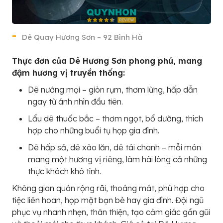
Dê Quay Hương Sơn – 92 Bình Hà
Thực đơn của Dê Hương Sơn phong phú, mang
đậm hương vị truyền thống:
Dê nướng mọi – giòn rụm, thơm lừng, hấp dẫn
ngay từ ánh nhìn đầu tiên.
Lẩu dê thuốc bắc – thơm ngọt, bổ dưỡng, thích
hợp cho những buổi tụ họp gia đình.
Dê hấp sả, dê xào lăn, dê tái chanh – mỗi món
mang một hương vị riêng, làm hài lòng cả những
thực khách khó tính.
Không gian quán rộng rãi, thoáng mát, phù hợp cho
tiệc liên hoan, họp mặt bạn bè hay gia đình. Đội ngũ
phục vụ nhanh nhẹn, thân thiện, tạo cảm giác gần gũi