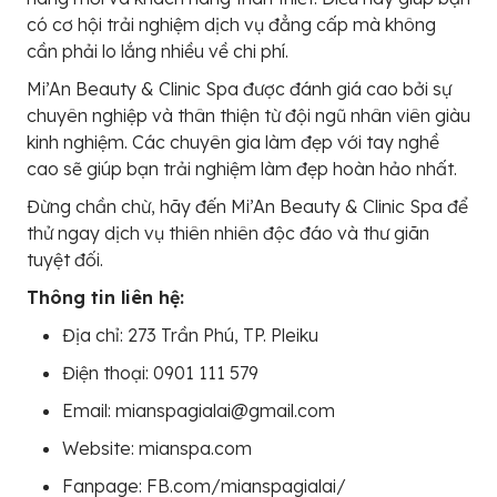
có cơ hội trải nghiệm dịch vụ đẳng cấp mà không
cần phải lo lắng nhiều về chi phí.
Mi’An Beauty & Clinic Spa được đánh giá cao bởi sự
chuyên nghiệp và thân thiện từ đội ngũ nhân viên giàu
kinh nghiệm. Các chuyên gia làm đẹp với tay nghề
cao sẽ giúp bạn trải nghiệm làm đẹp hoàn hảo nhất.
Đừng chần chừ, hãy đến Mi’An Beauty & Clinic Spa để
thử ngay dịch vụ thiên nhiên độc đáo và thư giãn
tuyệt đối.
Thông tin liên hệ:
Địa chỉ: 273 Trần Phú, TP. Pleiku
Điện thoại: 0901 111 579
Email: mianspagialai@gmail.com
Website: mianspa.com
Fanpage: FB.com/mianspagialai/