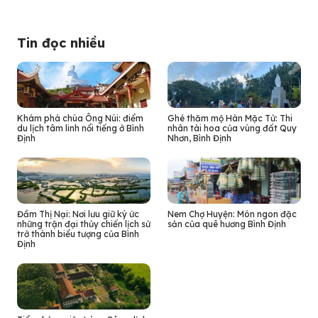
Tin đọc nhiều
Khám phá chùa Ông Núi: điểm
Ghé thăm mộ Hàn Mặc Tử: Thi
du lịch tâm linh nổi tiếng ở Bình
nhân tài hoa của vùng đất Quy
Định
Nhơn, Bình Định
Đầm Thị Nại: Nơi lưu giữ ký ức
Nem Chợ Huyện: Món ngon đặc
những trận đại thủy chiến lịch sử
sản của quê hương Bình Định
trở thành biểu tượng của Bình
Định