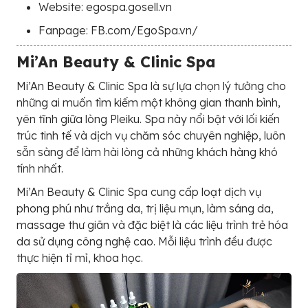
Website: egospa.gosell.vn
Fanpage: FB.com/EgoSpa.vn/
Mi’An Beauty & Clinic Spa
Mi’An Beauty & Clinic Spa là sự lựa chọn lý tưởng cho
những ai muốn tìm kiếm một không gian thanh bình,
yên tĩnh giữa lòng Pleiku. Spa này nổi bật với lối kiến
trúc tinh tế và dịch vụ chăm sóc chuyên nghiệp, luôn
sẵn sàng để làm hài lòng cả những khách hàng khó
tính nhất.
Mi’An Beauty & Clinic Spa cung cấp loạt dịch vụ
phong phú như trắng da, trị liệu mụn, làm sáng da,
massage thư giãn và đặc biệt là các liệu trình trẻ hóa
da sử dụng công nghệ cao. Mỗi liệu trình đều được
thực hiện tỉ mỉ, khoa học.