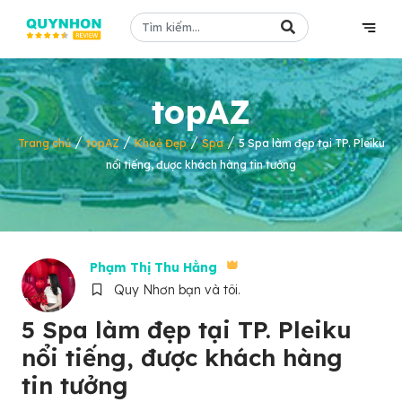
topAZ
/
/
/
/
Trang chủ
topAZ
Khoẻ Đẹp
Spa
5 Spa làm đẹp tại TP. Pleiku
nổi tiếng, được khách hàng tin tưởng
Phạm Thị Thu Hằng
Quy Nhơn bạn và tôi.
5 Spa làm đẹp tại TP. Pleiku
nổi tiếng, được khách hàng
tin tưởng