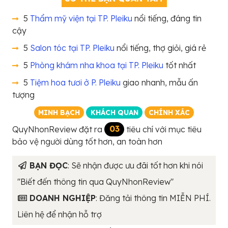
5
Thẩm mỹ viện tại TP. Pleiku
nổi tiếng, đáng tin
cậy
5
Salon tóc tại TP. Pleiku
nổi tiếng, thợ giỏi, giá rẻ
5
Phòng khám nha khoa tại TP. Pleiku
tốt nhất
5
Tiệm hoa tươi ở P. Pleiku
giao nhanh, mẫu ấn
tượng
MINH BẠCH
KHÁCH QUAN
CHÍNH XÁC
QuyNhonReview đặt ra
03
tiêu chí với mục tiêu
bảo vệ người dùng tốt hơn, an toàn hơn
BẠN ĐỌC
: Sẽ nhận được ưu đãi tốt hơn khi nói
"Biết đến thông tin qua QuyNhonReview"
DOANH NGHIỆP
: Đăng tải thông tin MIỄN PHÍ.
Liên hệ để nhận hỗ trợ