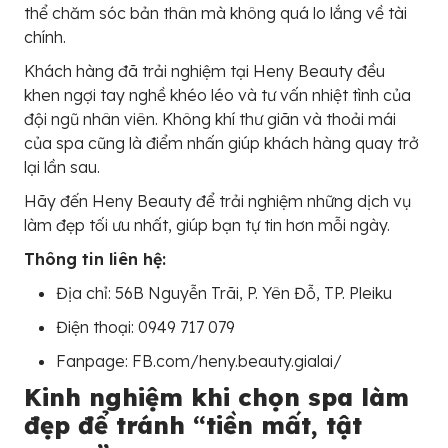
thể chăm sóc bản thân mà không quá lo lắng về tài
chính.
Khách hàng đã trải nghiệm tại Heny Beauty đều
khen ngợi tay nghề khéo léo và tư vấn nhiệt tình của
đội ngũ nhân viên. Không khí thư giãn và thoải mái
của spa cũng là điểm nhấn giúp khách hàng quay trở
lại lần sau.
Hãy đến Heny Beauty để trải nghiệm những dịch vụ
làm đẹp tối ưu nhất, giúp bạn tự tin hơn mỗi ngày.
Thông tin liên hệ:
Địa chỉ: 56B Nguyễn Trãi, P. Yên Đỗ, TP. Pleiku
Điện thoại: 0949 717 079
Fanpage: FB.com/heny.beauty.gialai/
Kinh nghiệm khi chọn spa làm
đẹp để tránh “tiền mất, tật