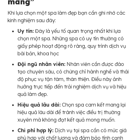
mang”
Khi lựa chọn một spa làm đẹp bạn cần ghi nhớ các
kinh nghiệm sau đây:
Uy tín:
Đây là yếu tố quan trọng nhất khi lựa
chọn một spa. Những spa có uy tín thường có
giấy phép hoạt động rõ ràng, quy trình dịch vụ
bài bản, khoa học
Đội ngũ nhân viên:
Nhân viên cần được đào
tạo chuyên sâu, có chứng chỉ hành nghề và thái
độ phục vụ tận tâm, thân thiện. Điều này ảnh
hưởng trực tiếp đến trải nghiệm dịch vụ và hiệu
quả làm đẹp.
Hiệu quả lâu dài:
Chọn spa cam kết mang lại
hiệu quả lâu dài để tránh việc điều trị thường
xuyên mà không đạt kết quả mong muốn.
Chi phí hợp lý:
Dịch vụ tại spa cần có mức giá
phù hợp với chất lượng và đảm bảo tính cạnh