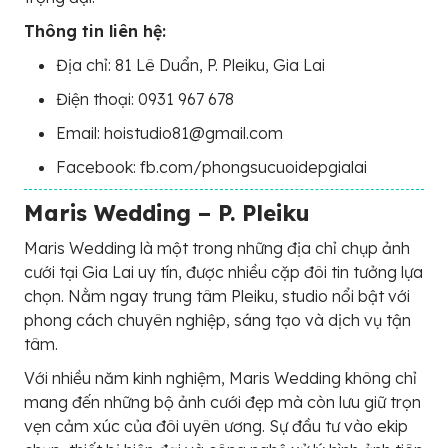
Thông tin liên hệ:
Địa chỉ: 81 Lê Duẩn, P. Pleiku, Gia Lai
Điện thoại: 0931 967 678
Email: hoistudio81@gmail.com
Facebook: fb.com/phongsucuoidepgialai
Maris Wedding – P. Pleiku
Maris Wedding là một trong những địa chỉ chụp ảnh
cưới tại Gia Lai uy tín, được nhiều cặp đôi tin tưởng lựa
chọn. Nằm ngay trung tâm Pleiku, studio nổi bật với
phong cách chuyên nghiệp, sáng tạo và dịch vụ tận
tâm.
Với nhiều năm kinh nghiệm, Maris Wedding không chỉ
mang đến những bộ ảnh cưới đẹp mà còn lưu giữ trọn
vẹn cảm xúc của đôi uyên ương. Sự đầu tư vào ekip