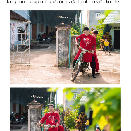
lãng mạn, giúp mỗi bức ảnh vừa tự nhiên vừa tinh tế.