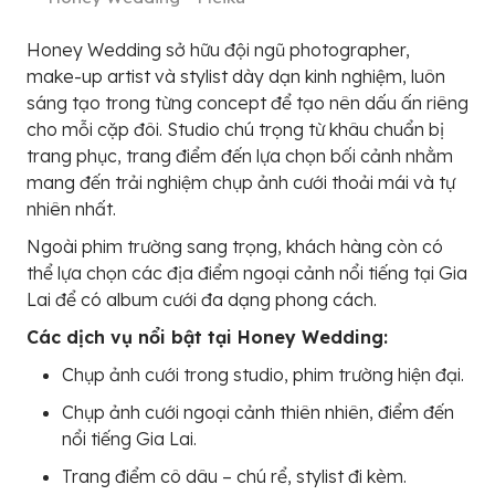
Honey Wedding sở hữu đội ngũ photographer,
make-up artist và stylist dày dạn kinh nghiệm, luôn
sáng tạo trong từng concept để tạo nên dấu ấn riêng
cho mỗi cặp đôi. Studio chú trọng từ khâu chuẩn bị
trang phục, trang điểm đến lựa chọn bối cảnh nhằm
mang đến trải nghiệm chụp ảnh cưới thoải mái và tự
nhiên nhất.
Ngoài phim trường sang trọng, khách hàng còn có
thể lựa chọn các địa điểm ngoại cảnh nổi tiếng tại Gia
Lai để có album cưới đa dạng phong cách.
Các dịch vụ nổi bật tại Honey Wedding:
Chụp ảnh cưới trong studio, phim trường hiện đại.
Chụp ảnh cưới ngoại cảnh thiên nhiên, điểm đến
nổi tiếng Gia Lai.
Trang điểm cô dâu – chú rể, stylist đi kèm.