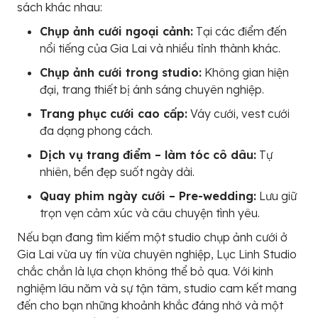
sách khác nhau:
Chụp ảnh cưới ngoại cảnh:
Tại các điểm đến
nổi tiếng của Gia Lai và nhiều tỉnh thành khác.
Chụp ảnh cưới trong studio:
Không gian hiện
đại, trang thiết bị ánh sáng chuyên nghiệp.
Trang phục cưới cao cấp:
Váy cưới, vest cưới
đa dạng phong cách.
Dịch vụ trang điểm – làm tóc cô dâu:
Tự
nhiên, bền đẹp suốt ngày dài.
Quay phim ngày cưới – Pre-wedding:
Lưu giữ
trọn vẹn cảm xúc và câu chuyện tình yêu.
Nếu bạn đang tìm kiếm một studio chụp ảnh cưới ở
Gia Lai vừa uy tín vừa chuyên nghiệp, Lục Linh Studio
chắc chắn là lựa chọn không thể bỏ qua. Với kinh
nghiệm lâu năm và sự tận tâm, studio cam kết mang
đến cho bạn những khoảnh khắc đáng nhớ và một