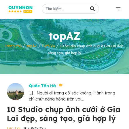
topAZ
/
/
/
Trang chủ
topAZ
Dịch Vụ
10 Studio chụp ảnh cưới ở Gia Lai đẹp,
sáng tạo, giá hợp lý
Quốc Tấn Hà
Người đi trong cõi sắc không. Hành trang
chỉ chút nắng hồng trên vai...
10 Studio chụp ảnh cưới ở Gia
Lai đẹp, sáng tạo, giá hợp lý
Gia Lai
10/09/2025