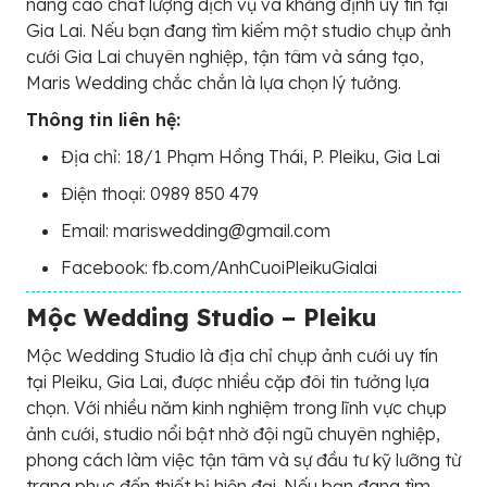
nâng cao chất lượng dịch vụ và khẳng định uy tín tại
Gia Lai. Nếu bạn đang tìm kiếm một studio chụp ảnh
cưới Gia Lai chuyên nghiệp, tận tâm và sáng tạo,
Maris Wedding chắc chắn là lựa chọn lý tưởng.
Thông tin liên hệ:
Địa chỉ: 18/1 Phạm Hồng Thái, P. Pleiku, Gia Lai
Điện thoại: 0989 850 479
Email: mariswedding@gmail.com
Facebook: fb.com/AnhCuoiPleikuGialai
Mộc Wedding Studio – Pleiku
Mộc Wedding Studio là địa chỉ chụp ảnh cưới uy tín
tại Pleiku, Gia Lai, được nhiều cặp đôi tin tưởng lựa
chọn. Với nhiều năm kinh nghiệm trong lĩnh vực chụp
ảnh cưới, studio nổi bật nhờ đội ngũ chuyên nghiệp,
phong cách làm việc tận tâm và sự đầu tư kỹ lưỡng từ
trang phục đến thiết bị hiện đại. Nếu bạn đang tìm