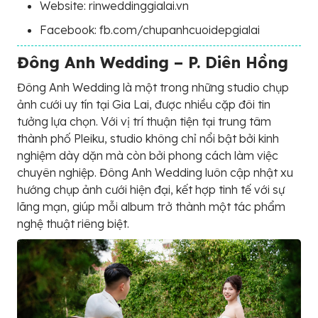
Website: rinweddinggialai.vn
Facebook: fb.com/chupanhcuoidepgialai
Đông Anh Wedding – P. Diên Hồng
Đông Anh Wedding là một trong những studio chụp
ảnh cưới uy tín tại Gia Lai, được nhiều cặp đôi tin
tưởng lựa chọn. Với vị trí thuận tiện tại trung tâm
thành phố Pleiku, studio không chỉ nổi bật bởi kinh
nghiệm dày dặn mà còn bởi phong cách làm việc
chuyên nghiệp. Đông Anh Wedding luôn cập nhật xu
hướng chụp ảnh cưới hiện đại, kết hợp tinh tế với sự
lãng mạn, giúp mỗi album trở thành một tác phẩm
nghệ thuật riêng biệt.