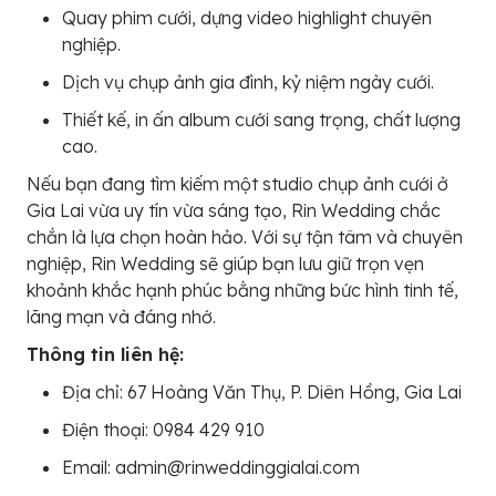
Quay phim cưới, dựng video highlight chuyên
nghiệp.
Dịch vụ chụp ảnh gia đình, kỷ niệm ngày cưới.
Thiết kế, in ấn album cưới sang trọng, chất lượng
cao.
Nếu bạn đang tìm kiếm một studio chụp ảnh cưới ở
Gia Lai vừa uy tín vừa sáng tạo, Rin Wedding chắc
chắn là lựa chọn hoàn hảo. Với sự tận tâm và chuyên
nghiệp, Rin Wedding sẽ giúp bạn lưu giữ trọn vẹn
khoảnh khắc hạnh phúc bằng những bức hình tinh tế,
lãng mạn và đáng nhớ.
Thông tin liên hệ:
Địa chỉ: 67 Hoàng Văn Thụ, P. Diên Hồng, Gia Lai
Điện thoại: 0984 429 910
Email: admin@rinweddinggialai.com