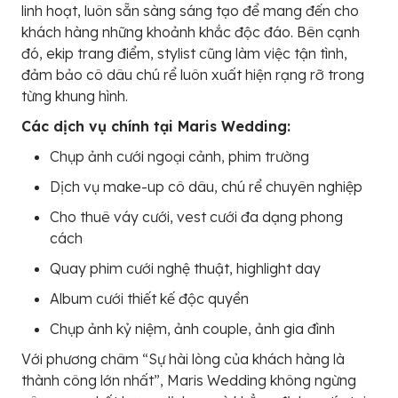
linh hoạt, luôn sẵn sàng sáng tạo để mang đến cho
khách hàng những khoảnh khắc độc đáo. Bên cạnh
đó, ekip trang điểm, stylist cũng làm việc tận tình,
đảm bảo cô dâu chú rể luôn xuất hiện rạng rỡ trong
từng khung hình.
Các dịch vụ chính tại Maris Wedding:
Chụp ảnh cưới ngoại cảnh, phim trường
Dịch vụ make-up cô dâu, chú rể chuyên nghiệp
Cho thuê váy cưới, vest cưới đa dạng phong
cách
Quay phim cưới nghệ thuật, highlight day
Album cưới thiết kế độc quyền
Chụp ảnh kỷ niệm, ảnh couple, ảnh gia đình
Với phương châm “Sự hài lòng của khách hàng là
thành công lớn nhất”, Maris Wedding không ngừng