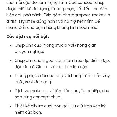
của mỗi cặp đôi làm trọng tâm. Các concept chụp
được thiết kế đa dạng, từ lãng mạn, cổ điển cho đến
hiện đại, phá cách. Ekip gồm photographer, make-up
artist, stylist sẽ đồng hành và hỗ trợ hết mình để
mang đến cho bạn những khung hình hoàn hảo.
Các dịch vụ nổi bật:
Chụp ảnh cưới trong studio với không gian
chuyên nghiệp.
Chụp ảnh cưới ngoại cảnh tại nhiều địa điểm đẹp,
độc đáo ở Gia Lai và các tỉnh lân cận.
Trang phục cưới cao cấp với hàng trăm mẫu váy
cưới, vest đa dạng.
Dịch vụ make-up và làm tóc chuyên nghiệp, phù
hợp từng concept chụp.
Thiết kế album cưới trọn gói, lưu giữ trọn vẹn kỷ
niệm của bạn.