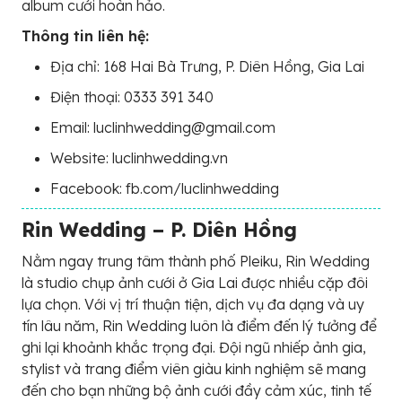
album cưới hoàn hảo.
Thông tin liên hệ:
Địa chỉ: 168 Hai Bà Trưng, P. Diên Hồng, Gia Lai
Điện thoại: 0333 391 340
Email: luclinhwedding@gmail.com
Website: luclinhwedding.vn
Facebook: fb.com/luclinhwedding
Rin Wedding – P. Diên Hồng
Nằm ngay trung tâm thành phố Pleiku, Rin Wedding
là studio chụp ảnh cưới ở Gia Lai được nhiều cặp đôi
lựa chọn. Với vị trí thuận tiện, dịch vụ đa dạng và uy
tín lâu năm, Rin Wedding luôn là điểm đến lý tưởng để
ghi lại khoảnh khắc trọng đại. Đội ngũ nhiếp ảnh gia,
stylist và trang điểm viên giàu kinh nghiệm sẽ mang
đến cho bạn những bộ ảnh cưới đầy cảm xúc, tinh tế