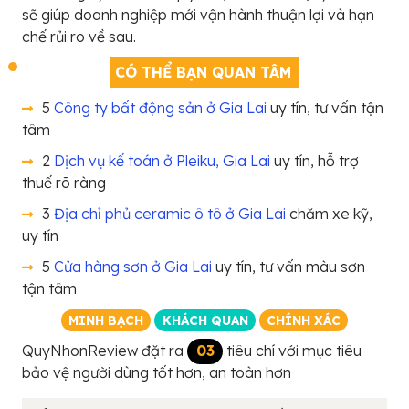
sẽ giúp doanh nghiệp mới vận hành thuận lợi và hạn
chế rủi ro về sau.
CÓ THỂ BẠN QUAN TÂM
5
Công ty bất động sản ở Gia Lai
uy tín, tư vấn tận
tâm
2
Dịch vụ kế toán ở Pleiku, Gia Lai
uy tín, hỗ trợ
thuế rõ ràng
3
Địa chỉ phủ ceramic ô tô ở Gia Lai
chăm xe kỹ,
uy tín
5
Cửa hàng sơn ở Gia Lai
uy tín, tư vấn màu sơn
tận tâm
MINH BẠCH
KHÁCH QUAN
CHÍNH XÁC
QuyNhonReview đặt ra
03
tiêu chí với mục tiêu
bảo vệ người dùng tốt hơn, an toàn hơn