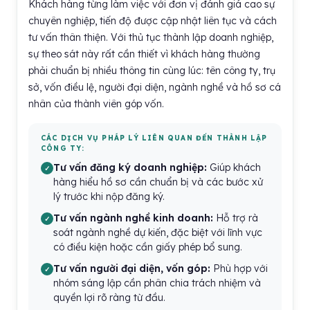
Khách hàng từng làm việc với đơn vị đánh giá cao sự
chuyên nghiệp, tiến độ được cập nhật liên tục và cách
tư vấn thân thiện. Với thủ tục thành lập doanh nghiệp,
sự theo sát này rất cần thiết vì khách hàng thường
phải chuẩn bị nhiều thông tin cùng lúc: tên công ty, trụ
sở, vốn điều lệ, người đại diện, ngành nghề và hồ sơ cá
nhân của thành viên góp vốn.
CÁC DỊCH VỤ PHÁP LÝ LIÊN QUAN ĐẾN THÀNH LẬP
CÔNG TY:
Tư vấn đăng ký doanh nghiệp:
Giúp khách
hàng hiểu hồ sơ cần chuẩn bị và các bước xử
lý trước khi nộp đăng ký.
Tư vấn ngành nghề kinh doanh:
Hỗ trợ rà
soát ngành nghề dự kiến, đặc biệt với lĩnh vực
có điều kiện hoặc cần giấy phép bổ sung.
Tư vấn người đại diện, vốn góp:
Phù hợp với
nhóm sáng lập cần phân chia trách nhiệm và
quyền lợi rõ ràng từ đầu.