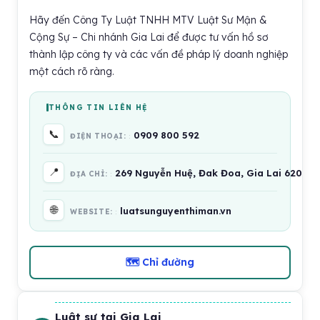
Hãy đến Công Ty Luật TNHH MTV Luật Sư Mận &
Cộng Sự – Chi nhánh Gia Lai để được tư vấn hồ sơ
thành lập công ty và các vấn đề pháp lý doanh nghiệp
một cách rõ ràng.
THÔNG TIN LIÊN HỆ
📞
0909 800 592
ĐIỆN THOẠI:
📍
269 Nguyễn Huệ, Đak Đoa, Gia Lai 62000,
ĐỊA CHỈ:
🌐
luatsunguyenthiman.vn
WEBSITE:
🗺 Chỉ đường
Luật sư tại Gia Lai