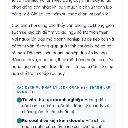
tư vấn dễ hiểu và làm việc đúng quy trình. Đây là lựa
chọn đáng cân nhắc khi bạn muốn dịch vụ thành lập
công ty ở Gia Lai có thêm sự chắc chắn về pháp lý.
Các phản hồi cũng cho thấy văn phòng có không gian
sạch sẽ, địa chỉ dễ tìm và đội ngũ hỗ trợ thân thiện.
Với người lần đầu mở doanh nghiệp, sự dễ tiếp cận và
cách tư vấn rõ ràng giúp quá trình chuẩn bị hồ sơ bớt
rối hơn. Đặc biệt, nếu doanh nghiệp dự kiến ký hợp
đồng dịch vụ, mua bán, thuê mặt bằng hoặc có nhiều
người góp vốn, việc trao đổi với luật sư từ đầu sẽ giúp
hạn chế tranh chấp sau này.
CÁC DỊCH VỤ PHÁP LÝ LIÊN QUAN ĐẾN THÀNH LẬP
CÔNG TY:
Tư vấn thủ tục doanh nghiệp:
Hướng dẫn
các bước cơ bản trước khi đăng ký công ty và
những giấy tờ cần chuẩn bị.
Rà soát điều kiện kinh doanh:
Hữu ích với
ngành nghề cần giấy phép con, chứng chỉ