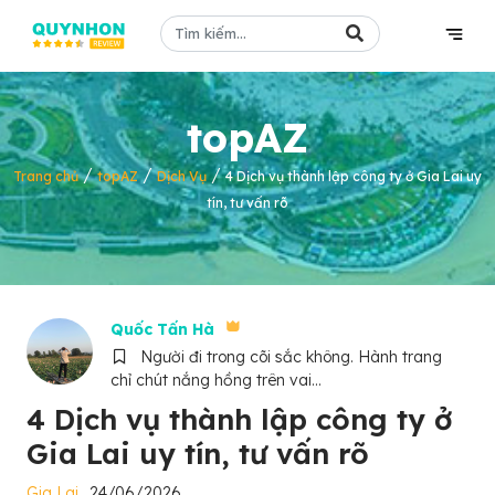
topAZ
/
/
/
Trang chủ
topAZ
Dịch Vụ
4 Dịch vụ thành lập công ty ở Gia Lai uy
tín, tư vấn rõ
Quốc Tấn Hà
Người đi trong cõi sắc không. Hành trang
chỉ chút nắng hồng trên vai...
4 Dịch vụ thành lập công ty ở
Gia Lai uy tín, tư vấn rõ
Gia Lai
24/06/2026