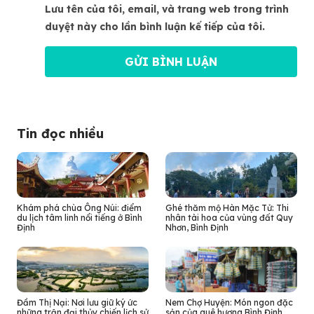
Lưu tên của tôi, email, và trang web trong trình
duyệt này cho lần bình luận kế tiếp của tôi.
Tin đọc nhiều
Khám phá chùa Ông Núi: điểm
Ghé thăm mộ Hàn Mặc Tử: Thi
du lịch tâm linh nổi tiếng ở Bình
nhân tài hoa của vùng đất Quy
Định
Nhơn, Bình Định
Đầm Thị Nại: Nơi lưu giữ ký ức
Nem Chợ Huyện: Món ngon đặc
những trận đại thủy chiến lịch sử
sản của quê hương Bình Định