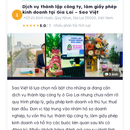
Dịch vụ thành lập công ty, làm giấy phép
kinh doanh tại Gia Lai – Sao Việt
1
03 Vũ Đình Huấn, Quy Nhơn, Gia Lai 55000, Việt Nam
5.0
★★★★★
/ 5 · nhiều phản hồi tích cực
📷 3 ảnh
Sao Việt là lựa chọn nổi bật cho những ai đang cần
dịch vụ thành lập công ty ở Gia Lai nhưng chưa nắm rõ
quy trình pháp lý, giấy phép kinh doanh và thủ tục thuế
ban đầu. Đơn vị tập trung vào nhóm hồ sơ doanh
nghiệp, tư vấn thủ tục thành lập công ty, làm giấy phép
kinh doanh và hỗ trợ các bước liên quan sau khi có
đăng ký. Nhiều khách hàng đánh giá cao sự nhiệt tình,