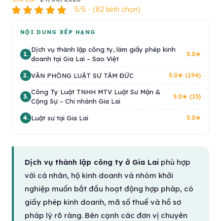
5/5 - (82 bình chọn)
NỘI DUNG XẾP HẠNG
Dịch vụ thành lập công ty, làm giấy phép kinh
1.
5.0★
doanh tại Gia Lai – Sao Việt
VĂN PHÒNG LUẬT SƯ TÂM ĐỨC
2.
5.0★ (194)
Công Ty Luật TNHH MTV Luật Sư Mận &
3.
5.0★ (15)
Cộng Sự – Chi nhánh Gia Lai
Luật sư tại Gia Lai
4.
5.0★
Dịch vụ thành lập công ty ở Gia Lai
phù hợp
với cá nhân, hộ kinh doanh và nhóm khởi
nghiệp muốn bắt đầu hoạt động hợp pháp, có
giấy phép kinh doanh, mã số thuế và hồ sơ
pháp lý rõ ràng. Bên cạnh các đơn vị chuyên