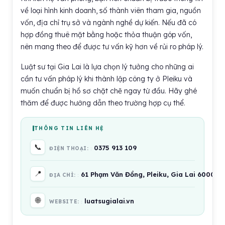
về loại hình kinh doanh, số thành viên tham gia, nguồn
vốn, địa chỉ trụ sở và ngành nghề dự kiến. Nếu đã có
hợp đồng thuê mặt bằng hoặc thỏa thuận góp vốn,
nên mang theo để được tư vấn kỹ hơn về rủi ro pháp lý.
Luật sư tại Gia Lai là lựa chọn lý tưởng cho những ai
cần tư vấn pháp lý khi thành lập công ty ở Pleiku và
muốn chuẩn bị hồ sơ chặt chẽ ngay từ đầu. Hãy ghé
thăm để được hướng dẫn theo trường hợp cụ thể.
THÔNG TIN LIÊN HỆ
📞
0375 913 109
ĐIỆN THOẠI:
📍
61 Phạm Văn Đồng, Pleiku, Gia Lai 600000
ĐỊA CHỈ:
🌐
luatsugialai.vn
WEBSITE: