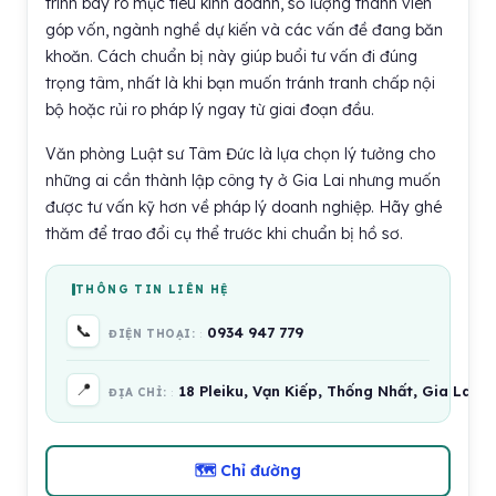
trình bày rõ mục tiêu kinh doanh, số lượng thành viên
góp vốn, ngành nghề dự kiến và các vấn đề đang băn
khoăn. Cách chuẩn bị này giúp buổi tư vấn đi đúng
trọng tâm, nhất là khi bạn muốn tránh tranh chấp nội
bộ hoặc rủi ro pháp lý ngay từ giai đoạn đầu.
Văn phòng Luật sư Tâm Đức là lựa chọn lý tưởng cho
những ai cần thành lập công ty ở Gia Lai nhưng muốn
được tư vấn kỹ hơn về pháp lý doanh nghiệp. Hãy ghé
thăm để trao đổi cụ thể trước khi chuẩn bị hồ sơ.
THÔNG TIN LIÊN HỆ
📞
0934 947 779
ĐIỆN THOẠI:
📍
18 Pleiku, Vạn Kiếp, Thống Nhất, Gia Lai, 
ĐỊA CHỈ:
🗺 Chỉ đường