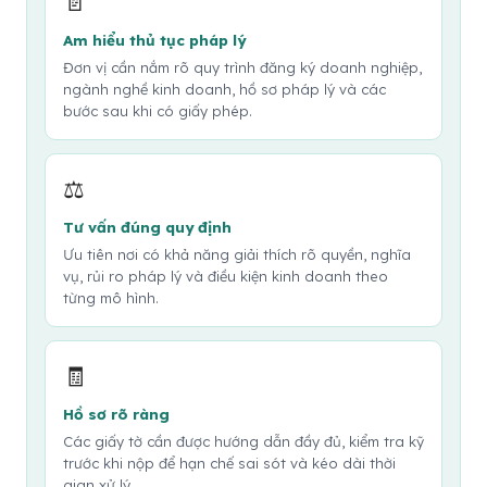
📄
Am hiểu thủ tục pháp lý
Đơn vị cần nắm rõ quy trình đăng ký doanh nghiệp,
ngành nghề kinh doanh, hồ sơ pháp lý và các
bước sau khi có giấy phép.
⚖️
Tư vấn đúng quy định
Ưu tiên nơi có khả năng giải thích rõ quyền, nghĩa
vụ, rủi ro pháp lý và điều kiện kinh doanh theo
từng mô hình.
🧾
Hồ sơ rõ ràng
Các giấy tờ cần được hướng dẫn đầy đủ, kiểm tra kỹ
trước khi nộp để hạn chế sai sót và kéo dài thời
gian xử lý.