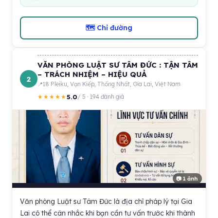
🗺 Chỉ đường
VĂN PHÒNG LUẬT SƯ TÂM ĐỨC : TẬN TÂM
– TRÁCH NHIỆM – HIỆU QUẢ
2
18 Pleiku, Vạn Kiếp, Thống Nhất, Gia Lai, Việt Nam
5.0
★★★★★
/ 5 · 194 đánh giá
📷 1 ảnh
Văn phòng Luật sư Tâm Đức là địa chỉ pháp lý tại Gia
Lai có thể cân nhắc khi bạn cần tư vấn trước khi thành