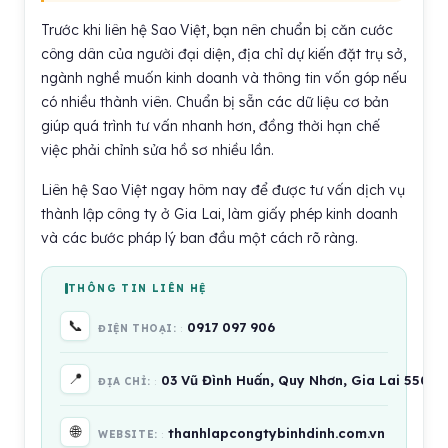
Trước khi liên hệ Sao Việt, bạn nên chuẩn bị căn cước
công dân của người đại diện, địa chỉ dự kiến đặt trụ sở,
ngành nghề muốn kinh doanh và thông tin vốn góp nếu
có nhiều thành viên. Chuẩn bị sẵn các dữ liệu cơ bản
giúp quá trình tư vấn nhanh hơn, đồng thời hạn chế
việc phải chỉnh sửa hồ sơ nhiều lần.
Liên hệ Sao Việt ngay hôm nay để được tư vấn dịch vụ
thành lập công ty ở Gia Lai, làm giấy phép kinh doanh
và các bước pháp lý ban đầu một cách rõ ràng.
THÔNG TIN LIÊN HỆ
📞
0917 097 906
ĐIỆN THOẠI:
📍
03 Vũ Đình Huấn, Quy Nhơn, Gia Lai 55000
ĐỊA CHỈ:
🌐
thanhlapcongtybinhdinh.com.vn
WEBSITE: