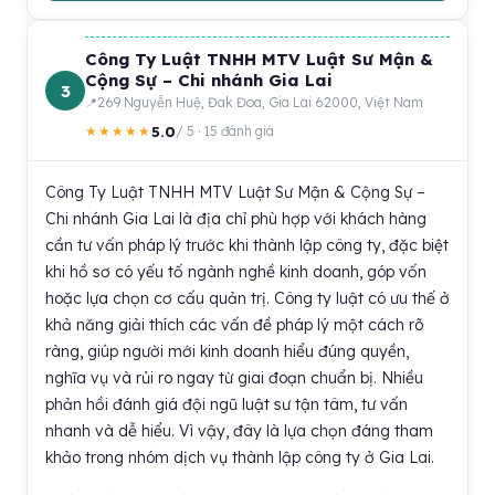
Công Ty Luật TNHH MTV Luật Sư Mận &
Cộng Sự – Chi nhánh Gia Lai
3
269 Nguyễn Huệ, Đak Đoa, Gia Lai 62000, Việt Nam
5.0
★★★★★
/ 5 · 15 đánh giá
Công Ty Luật TNHH MTV Luật Sư Mận & Cộng Sự –
Chi nhánh Gia Lai là địa chỉ phù hợp với khách hàng
cần tư vấn pháp lý trước khi thành lập công ty, đặc biệt
khi hồ sơ có yếu tố ngành nghề kinh doanh, góp vốn
hoặc lựa chọn cơ cấu quản trị. Công ty luật có ưu thế ở
khả năng giải thích các vấn đề pháp lý một cách rõ
ràng, giúp người mới kinh doanh hiểu đúng quyền,
nghĩa vụ và rủi ro ngay từ giai đoạn chuẩn bị. Nhiều
phản hồi đánh giá đội ngũ luật sư tận tâm, tư vấn
nhanh và dễ hiểu. Vì vậy, đây là lựa chọn đáng tham
khảo trong nhóm dịch vụ thành lập công ty ở Gia Lai.