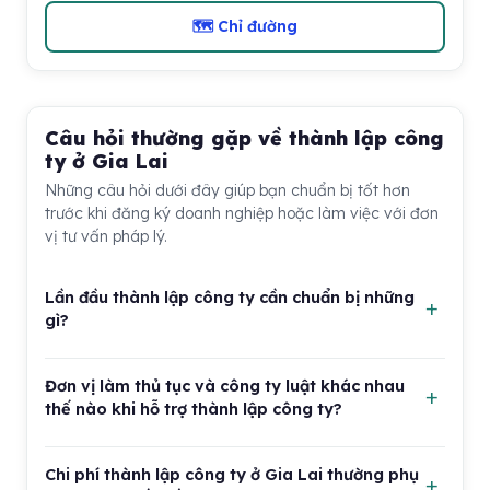
🗺 Chỉ đường
Câu hỏi thường gặp về thành lập công
ty ở Gia Lai
Những câu hỏi dưới đây giúp bạn chuẩn bị tốt hơn
trước khi đăng ký doanh nghiệp hoặc làm việc với đơn
vị tư vấn pháp lý.
Lần đầu thành lập công ty cần chuẩn bị những
gì?
Bạn cần chuẩn bị thông tin người đại diện pháp luật,
Đơn vị làm thủ tục và công ty luật khác nhau
tên công ty dự kiến, địa chỉ trụ sở, ngành nghề kinh
thế nào khi hỗ trợ thành lập công ty?
doanh, vốn điều lệ và giấy tờ cá nhân của thành viên
góp vốn. Nếu có nhiều người cùng mở công ty, nên
Đơn vị làm thủ tục thường mạnh về quy trình hồ sơ,
thống nhất tỷ lệ vốn góp, quyền quyết định và trách
Chi phí thành lập công ty ở Gia Lai thường phụ
đăng ký giấy phép và các bước hành chính ban đầu.