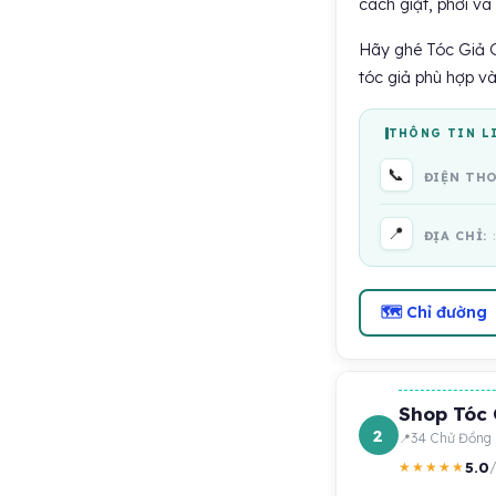
cách giặt, phơi và
Hãy ghé Tóc Giả G
tóc giả phù hợp v
THÔNG TIN L
📞
ĐIỆN TH
📍
ĐỊA CHỈ:
🗺 Chỉ đường
Shop Tóc G
2
34 Chử Đồng 
5.0
★★★★★
/