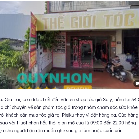
📷
u Gia Lai, còn được biết đến với tên shop tóc giả Saly, nằm tại 34
ịa chỉ chuyên về sản phẩm tóc giả trong nhóm chăm sóc sức khỏe
ới khách cần mua tóc giả tại Pleiku thay vì đặt hàng xa. Cửa hàng
sao với 1 lượt phản hồi, thời gian mở cửa từ 09:00 đến 22:00 hằng
iện cho người bận rộn muốn ghé sau giờ làm hoặc cuối tuần.