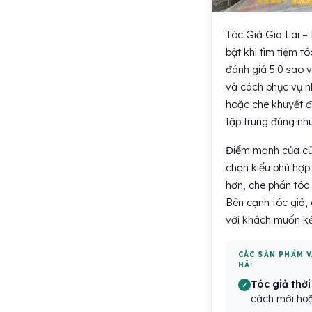
Tóc Giả Gia Lai – 
bật khi tìm tiệm t
đánh giá 5.0 sao v
và cách phục vụ nh
hoặc che khuyết đ
tập trung đúng nhu
Điểm mạnh của cửa
chọn kiểu phù hợp
hơn, che phần tóc 
Bên cạnh tóc giả, 
với khách muốn kế
CÁC SẢN PHẨM V
HÀ:
Tóc giả thời
cách mới hoặ