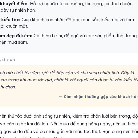
 khuyết điểm:
Hỗ trợ người có tóc mỏng, tóc rụng, tóc thưa hoặc
dày tự nhiên hơn.
kiểu tóc:
Giúp khách cân nhắc độ dài, màu sắc, kiểu mái và form
với khuôn mặt.
àm đẹp đi kèm:
Có thêm bikini, đồ ngủ và các sản phẩm thời trang
tiện mua sắm.
GIÁ CAO
 giá chất tóc đẹp, giá dễ tiếp cận và chủ shop nhiệt tình. Đây là
an trọng khi mua tóc giả, nhất là với người cần được tư vấn kiểu tó
khi chọn.
— Cảm nhận thường gặp của khách hà
ên thử tóc dưới ánh sáng tự nhiên, kiểm tra phần lưới bên trong, đ
 và cảm giác khi đội lâu. Nếu mua để dùng hằng ngày, nên ưu tiên
ng gây bí da đầu và có màu gần với màu tóc thật. Bạn cũng nên hỏi