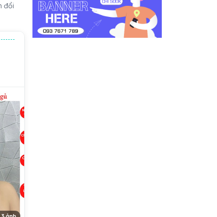
h đổi
 3 ảnh