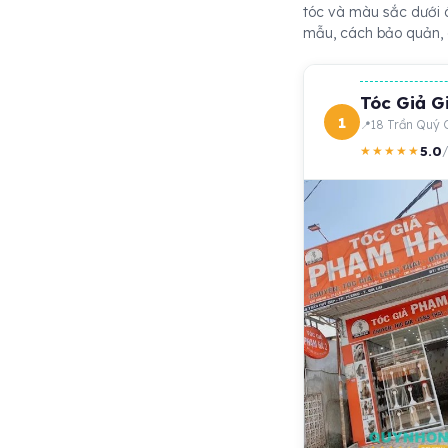
tóc và màu sắc dưới á
mẫu, cách bảo quản, 
Tóc Giả G
1
18 Trần Quý C
5.0
★★★★★
/