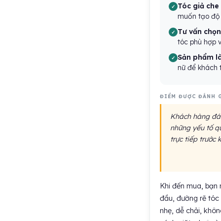
Tóc giả che
muốn tạo độ 
Tư vấn chọn 
tóc phù hợp 
Sản phẩm l
nữ để khách 
ĐIỂM ĐƯỢC ĐÁNH 
Khách hàng đánh
những yếu tố qu
trực tiếp trước 
Khi đến mua, bạn n
đầu, đường rẽ tóc
nhẹ, dễ chải, khô