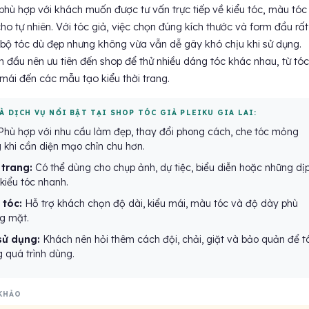
phù hợp với khách muốn được tư vấn trực tiếp về kiểu tóc, màu tóc
ho tự nhiên. Với tóc giả, việc chọn đúng kích thước và form đầu rất
 bộ tóc dù đẹp nhưng không vừa vẫn dễ gây khó chịu khi sử dụng.
 đầu nên ưu tiên đến shop để thử nhiều dáng tóc khác nhau, từ tóc
 mái đến các mẫu tạo kiểu thời trang.
À DỊCH VỤ NỔI BẬT TẠI SHOP TÓC GIẢ PLEIKU GIA LAI:
hù hợp với nhu cầu làm đẹp, thay đổi phong cách, che tóc mỏng
 khi cần diện mạo chỉn chu hơn.
 trang:
Có thể dùng cho chụp ảnh, dự tiệc, biểu diễn hoặc những dị
kiểu tóc nhanh.
 tóc:
Hỗ trợ khách chọn độ dài, kiểu mái, màu tóc và độ dày phù
g mặt.
sử dụng:
Khách nên hỏi thêm cách đội, chải, giặt và bảo quản để t
 quá trình dùng.
KHẢO