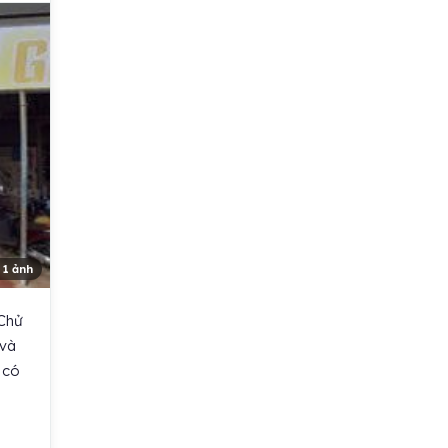
 1 ảnh
 Chử
 và
 có