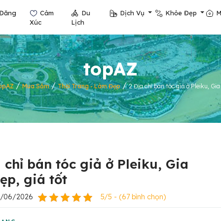
Đăng
Cảm
Du
Dịch Vụ
Khỏe Đẹp
M
Xúc
Lịch
topAZ
/
/
/
opAZ
Mua Sắm
Thời Trang - Làm Đẹp
2 Địa chỉ bán tóc giả ở Pleiku, Gia
 chỉ bán tóc giả ở Pleiku, Gia
ẹp, giá tốt
0/06/2026
5/5 - (67 bình chọn)