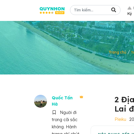
Ký
/
Trang chủ
t
2 Địa
Quốc Tấn
Hà
Lai đ
Người đi
Pleiku
2
trong cõi sắc
không. Hành