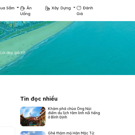
ua Sắm
Ăn
Xây Dựng
Đánh
Uống
Giá
 Lai đẹp, giá tốt
Tin đọc nhiều
Khám phá chùa Ông Núi:
điểm du lịch tâm linh nổi tiếng
ở Bình Định
Ghé thăm mộ Hàn Mặc Tử: