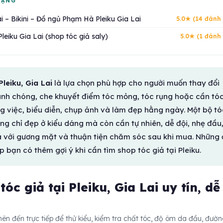
HẠNG
i – Bikini – Đồ ngủ Phạm Hà Pleiku Gia Lai
5.0★ (14 đánh 
leiku Gia Lai (shop tóc giả saly)
5.0★ (1 đánh 
Pleiku, Gia Lai
là lựa chọn phù hợp cho người muốn thay đổi
nh chóng, che khuyết điểm tóc mỏng, tóc rụng hoặc cần tó
g việc, biểu diễn, chụp ảnh và làm đẹp hằng ngày. Một bộ tó
ng chỉ đẹp ở kiểu dáng mà còn cần tự nhiên, dễ đội, nhẹ đầu
 với gương mặt và thuận tiện chăm sóc sau khi mua. Những 
p bạn có thêm gợi ý khi cần tìm shop tóc giả tại Pleiku.
óc giả tại Pleiku, Gia Lai uy tín, dễ
nên đến trực tiếp để thử kiểu, kiểm tra chất tóc, độ ôm da đầu, đườ