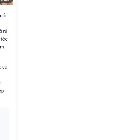
nổi
m
á rẻ
 tóc
ẩm
c và
i
.
ợp
g