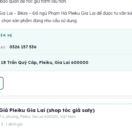
 bảo quản để tóc giữ form lâu hơn.
ia Lai – Bikini – Đồ ngủ Phạm Hà Pleiku Gia Lai để được tư vấn ki
à chọn sản phẩm đúng nhu cầu sử dụng.
IÊN HỆ
0326 157 536
OẠI:
18 Trần Quý Cáp, Pleiku, Gia Lai 600000
iả Pleiku Gia Lai (shop tóc giả saly)
Tử, phường, Pleiku, Gia Lai 600000, Việt Nam
 5 · 1 đánh giá