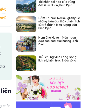
Thi nhân tài hoa của vùng
đất Quy Nhơn, Bình Định
giá)
giá)
Đầm Thị Nại: Nơi lưu giữ ký ức
những trận đại thủy chiến lịch
sử trở thành biểu tượng của
Bình Định
Nem Chợ Huyện: Món ngon
đặc sản của quê hương Bình
Định
c
c
Tiểu chủng viện Làng Sông:
,
lịch sử, kiến trúc & đời sống
địa
 liên
ng chân