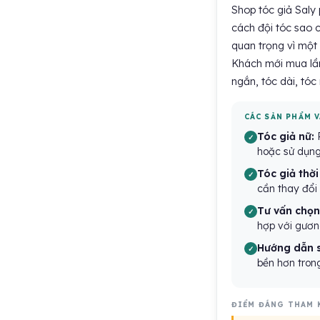
Shop tóc giả Saly 
cách đội tóc sao c
quan trọng vì một
Khách mới mua lần
ngắn, tóc dài, tóc
CÁC SẢN PHẨM V
Tóc giả nữ:
P
hoặc sử dụng
Tóc giả thời
cần thay đổi 
Tư vấn chọn
hợp với gươn
Hướng dẫn 
bền hơn trong
ĐIỂM ĐÁNG THAM 