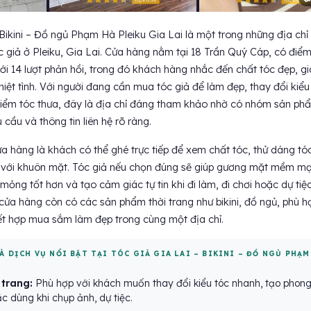
Bikini – Đồ ngủ Phạm Hà Pleiku Gia Lai là một trong những địa chỉ 
óc giả ở Pleiku, Gia Lai. Cửa hàng nằm tại 18 Trần Quý Cáp, có điể
ới 14 lượt phản hồi, trong đó khách hàng nhắc đến chất tóc đẹp, gi
iệt tình. Với người đang cần mua tóc giả để làm đẹp, thay đổi kiểu
iểm tóc thưa, đây là địa chỉ đáng tham khảo nhờ có nhóm sản ph
 cầu và thông tin liên hệ rõ ràng.
 hàng là khách có thể ghé trực tiếp để xem chất tóc, thử dáng tó
 với khuôn mặt. Tóc giả nếu chọn đúng sẽ giúp gương mặt mềm mạ
mỏng tốt hơn và tạo cảm giác tự tin khi đi làm, đi chơi hoặc dự tiệc
cửa hàng còn có các sản phẩm thời trang như bikini, đồ ngủ, phù h
t hợp mua sắm làm đẹp trong cùng một địa chỉ.
À DỊCH VỤ NỔI BẬT TẠI TÓC GIẢ GIA LAI – BIKINI – ĐỒ NGỦ PHẠM
 trang:
Phù hợp với khách muốn thay đổi kiểu tóc nhanh, tạo phon
c dùng khi chụp ảnh, dự tiệc.