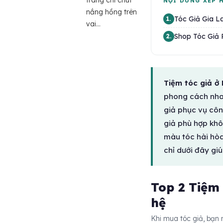
trang chỉ chút
NỘI DUNG XẾP 
nắng hồng trên
Tóc Giả Gia La
1.
vai...
Shop Tóc Giả P
2.
Tiệm tóc giả ở 
phong cách nha
giả phục vụ côn
giả phù hợp khô
màu tóc hài hòa
chỉ dưới đây giú
Top 2 Tiệm t
hệ
Khi mua tóc giả, bạn 