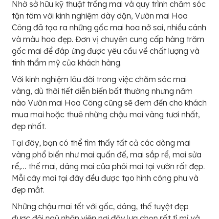
Nhờ sở hữu kỹ thuật trồng mai và quy trình chăm sóc
tận tâm với kinh nghiệm dày dặn, Vườn mai Hoa
Công đã tạo ra những gốc mai hoa nở sai, nhiều cánh
và màu hoa đẹp. Đơn vị chuyên cung cấp hàng trăm
gốc mai để đáp ứng được yêu cầu về chất lượng và
tính thẩm mỹ của khách hàng.
Với kinh nghiệm lâu đời trong việc chăm sóc mai
vàng, dù thời tiết diễn biến bất thường nhưng năm
nào Vườn mai Hoa Công cũng sẽ đem đến cho khách
mua mai hoặc thuê những chậu mai vàng tươi nhất,
đẹp nhất.
Tại đây, bạn có thể tìm thấy tất cả các dòng mai
vàng phổ biến như mai quấn đế, mai sắp rể, mai sửa
rể,… thế mai, dáng mai của phôi mai tại vườn rất đẹp.
Mỗi cây mai tại đây đều được tạo hình công phu và
đẹp mắt.
Những chậu mai tết với gốc, dáng, thế tuyệt đẹp
được đội ngũ nhân viên nơi đây lựa chọn rất tỉ mỉ và