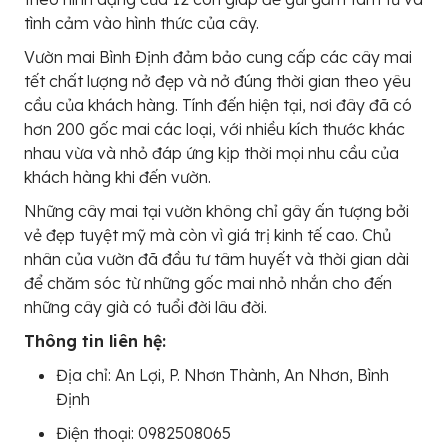
tình cảm vào hình thức của cây.
Vườn mai Bình Định đảm bảo cung cấp các cây mai
tết chất lượng nở đẹp và nở đúng thời gian theo yêu
cầu của khách hàng. Tính đến hiện tại, nơi đây đã có
hơn 200 gốc mai các loại, với nhiều kích thước khác
nhau vừa và nhỏ đáp ứng kịp thời mọi nhu cầu của
khách hàng khi đến vườn.
Những cây mai tại vườn không chỉ gây ấn tượng bởi
vẻ đẹp tuyệt mỹ mà còn vì giá trị kinh tế cao. Chủ
nhân của vườn đã đầu tư tâm huyết và thời gian dài
để chăm sóc từ những gốc mai nhỏ nhắn cho đến
những cây già có tuổi đời lâu đời.
Thông tin liên hệ:
Địa chỉ: An Lợi, P. Nhơn Thành, An Nhơn, Bình
Định
Điện thoại: 0982508065