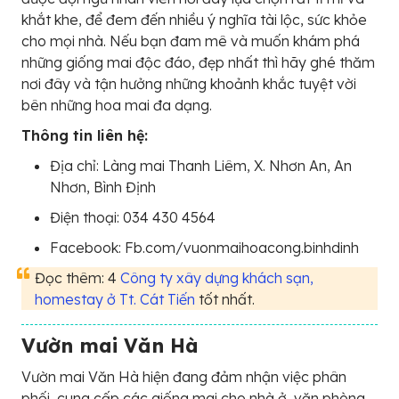
khắt khe, để đem đến nhiều ý nghĩa tài lộc, sức khỏe
cho mọi nhà. Nếu bạn đam mê và muốn khám phá
những giống mai độc đáo, đẹp nhất thì hãy ghé thăm
nơi đây và tận hưởng những khoảnh khắc tuyệt vời
bên những hoa mai đa dạng.
Thông tin liên hệ:
Địa chỉ: Làng mai Thanh Liêm, X. Nhơn An, An
Nhơn, Bình Định
Điện thoại: 034 430 4564
Facebook: Fb.com/vuonmaihoacong.binhdinh
Đọc thêm: 4
Công ty xây dựng khách sạn,
homestay ở Tt. Cát Tiến
tốt nhất.
Vườn mai Văn Hà
Vườn mai Văn Hà hiện đang đảm nhận việc phân
phối, cung cấp các giống mai cho nhà ở, văn phòng,