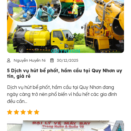
Nguyễn Huyền Ni
30/12/2025
5 Dịch vụ hút bể phốt, hầm cầu tại Quy Nhơn uy
tín, giá rẻ
Dịch vụ hút bể phốt, hầm cầu tại Quy Nhơn đang
ngày càng trở nên phổ biến vì hầu hết các gia đình
đều cần...