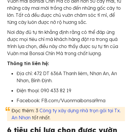
Vườn mai Bonsai Chín Mà có đến hơn 50 cây mai, từ
những cây mai mới trồng cho đến những gốc cây to
lớn. Tất cả đều được chủ vườn chăm sóc tỉ mỉ, để
từng cây luôn được nở rộ hương sắc.
Nơi đây đủ tự tin khẳng định rằng có thể đáp ứng
được mọi tiêu chí mà khách hàng đặt ra trong quá
trình lựa chọn, điều này cho thấy được sự tự tin của
Vườn mai Bonsai Chín Mà trong chất lượng.
Thông tin liên hệ:
Địa chỉ: 472 DT 636A Thanh liêm, Nhơn An, An
Nhơn, Bình Định.
Điện thoại: 090 433 82 19
Facebook: FB.com/Vuonmaibonsai9ma
Đọc thêm: 3
Công ty xây dựng nhà trọn gói tại Tx.
An Nhơn
tốt nhất.
6 tiêu chí lựa chọn được vườn