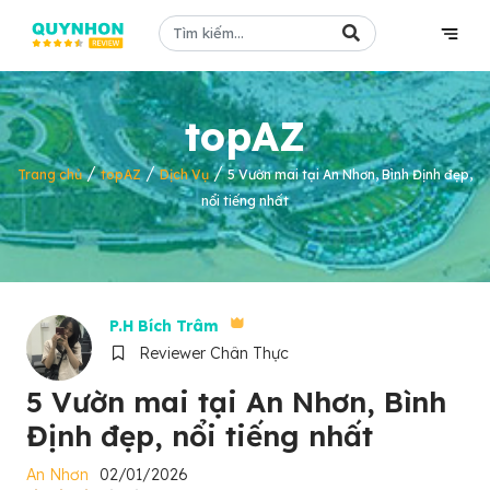
topAZ
/
/
/
Trang chủ
topAZ
Dịch Vụ
5 Vườn mai tại An Nhơn, Bình Định đẹp,
nổi tiếng nhất
P.H Bích Trâm
Reviewer Chân Thực
5 Vườn mai tại An Nhơn, Bình
Định đẹp, nổi tiếng nhất
An Nhơn
02/01/2026