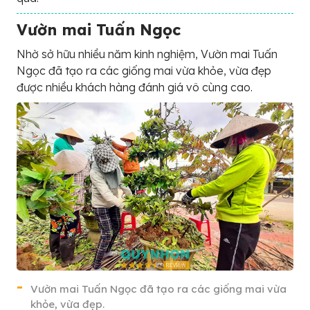
Vườn mai Tuấn Ngọc
Nhờ sở hữu nhiều năm kinh nghiệm, Vườn mai Tuấn
Ngọc đã tạo ra các giống mai vừa khỏe, vừa đẹp
được nhiều khách hàng đánh giá vô cùng cao.
Vườn mai Tuấn Ngọc đã tạo ra các giống mai vừa
khỏe, vừa đẹp.