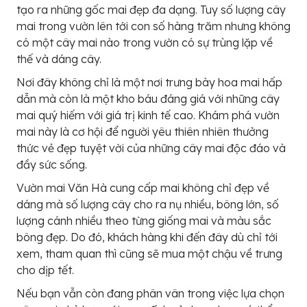
tạo ra những gốc mai đẹp đa dạng. Tuy số lượng cây
mai trong vườn lên tới con số hàng trăm nhưng không
có một cây mai nào trong vườn có sự trùng lặp về
thế và dáng cây.
Nơi đây không chỉ là một nơi trưng bày hoa mai hấp
dẫn mà còn là một kho báu đáng giá với những cây
mai quý hiếm với giá trị kinh tế cao. Khám phá vườn
mai này là cơ hội để người yêu thiên nhiên thưởng
thức vẻ đẹp tuyệt vời của những cây mai độc đáo và
đầy sức sống.
Vườn mai Văn Hà cung cấp mai không chỉ đẹp về
dáng mà số lượng cây cho ra nụ nhiều, bông lớn, số
lượng cánh nhiều theo từng giống mai và màu sắc
bông đẹp. Do đó, khách hàng khi đến đây dù chỉ tới
xem, tham quan thì cũng sẽ mua một chậu về trưng
cho dịp tết.
Nếu bạn vẫn còn đang phân vân trong việc lựa chọn