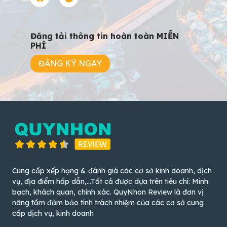
Đăng tải thông tin hoàn toàn MIỄN
PHÍ
ĐĂNG KÝ NGAY
Cung cấp xếp hạng & đánh giá các cơ sở kinh doanh, dịch
vụ, địa điểm hấp dẫn,...Tất cả được dựa trên tiêu chí: Minh
bạch, khách quan, chính xác. QuyNhon Review là đơn vị
nâng tầm đảm bảo tính trách nhiệm của các cơ sở cung
cấp dịch vụ, kinh doanh