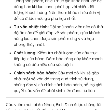
lượng sản phẩm, nhiều mức giá khác nhau để dễ
dàng hơn khi lựa chọn, phù hợp với nhiều đối
tượng khách hàng. Nên tham khảo nhiều đơn vị
để có được mức giá phù hợp nhất.
Tư vấn nhiệt tình:
Đội ngũ nhân viên nên có thái
độ ân cần để giải đáp về sản phẩm, giúp khách
hàng lựa chọn được sản phẩm ưng ý và hợp
phong thủy nhất.
Chất lượng:
Kiểm tra chất lượng của cây trực
tiếp tại cửa hàng. Đảm bảo rằng cây khỏe mạnh,
không có dấu hiệu của sâu bệnh.
Chính sách bảo hành:
Cây mai đôi khi sẽ gặp
phải một số vấn đề trong quá trình sử dụng,
những đơn vị có chính sách bảo hành, hỗ trợ giải
quyết các vấn đề phát sinh nên được ưu tiên.
Các vườn mai tại An Nhơn, Bình Định được chúng tôi