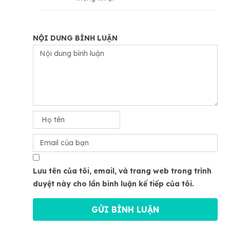
NỘI DUNG BÌNH LUẬN
Lưu tên của tôi, email, và trang web trong trình
duyệt này cho lần bình luận kế tiếp của tôi.