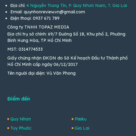
Địa chỉ:
4 Nguyễn Trung Tín, P. Quy Nhơn Nam, T. Gia Lai
Email: quynhonreview.vn@gmail.com
Điện thoại: 0937 671 789
Công ty TNHH TOPAZ MEDIA
Địa chỉ trụ sở chính: 69/7 Đường Số 18, Khu phố 2, Phường
Bình Hưng Hòa, TP Hồ Chí Minh
MST: 0314774533
Giấy chứng nhận ĐKDN do Sở Kế hoạch Đầu tư Thành phố
Hồ Chí Minh cấp ngày 06/12/2017
Tên người đại diện: Vũ Văn Phong
Điểm đến
Quy Nhơn
Pleiku
Tuy Phước
Gia Lai