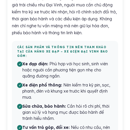
giá trái chiều như Đại Vinh, người mua cần chủ động
kiểm tra kỹ xe trước khi nhận, hỏi rõ chính sách đổi trả,
thời gian bảo hành và các điều kiện áp dụng. Không
nên chỉ nghe tư vấn miệng mà nên giữ lại hóa đơn,
phiếu bảo hành và thông tin linh kiện.
CÁC SẢN PHẨM VÀ THÔNG TIN NÊN THAM KHẢO
TẠI CỬA HÀNG XE ĐẠP – XE ĐIỆN ĐẠI VINH BAO
GỒM:
Xe đạp điện:
Phù hợp với học sinh, sinh viên
hoặc người cần phương tiện gọn nhẹ cho
quãng đường ngắn.
Xe điện phổ thông:
Nên kiểm tra kỹ pin, sạc,
phanh, đèn và khung xe trước khi quyết định
mua.
Sửa chữa, bảo hành:
Cần hỏi rõ chi phí, thời
gian xử lý và hạng mục được bảo hành để
tránh hiểu nhầm.
Tư vấn trả góp, đổi xe:
Nếu có nhu cầu, nên