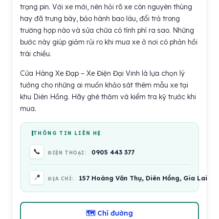
trạng pin. Với xe mới, nên hỏi rõ xe còn nguyên thùng
hay đã trưng bày, bảo hành bao lâu, đổi trả trong
trường hợp nào và sửa chữa có tính phí ra sao. Những
bước này giúp giảm rủi ro khi mua xe ở nơi có phản hồi
trái chiều.
Cửa Hàng Xe Đạp – Xe Điện Đại Vinh là lựa chọn lý
tưởng cho những ai muốn khảo sát thêm mẫu xe tại
khu Diên Hồng. Hãy ghé thăm và kiểm tra kỹ trước khi
mua.
THÔNG TIN LIÊN HỆ
📞
0905 443 377
ĐIỆN THOẠI:
📍
157 Hoàng Văn Thụ, Diên Hồng, Gia Lai 6
ĐỊA CHỈ:
🗺 Chỉ đường