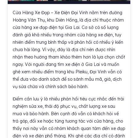
Cửa Hàng Xe Đạp – Xe Điện Đại Vinh nằm trên đường
Hoàng Văn Thụ, khu Diên Hồng, là địa chỉ thuộc nhóm
cửa hàng xe đạp điện tại Gia Lai. Cơ sở có số lượng
đánh giá khá nhiều trong nhóm cửa hàng xe điện, tuy
nhiên điểm trung bình thấp và phản hồi có nhiều ý kiến
chưa hài lòng. Vì vậy, đây là địa chỉ nên được nhìn
nhận theo hướng tham khảo thêm hơn là lựa chọn chốt
ngay. Với người đang tìm xe điện ở Gia Lai và muốn
ghé xem nhiều điểm trong khu Pleiku, Đại Vinh vẫn có
thể đưa vào danh sách để so sánh mẫu mã, giá, dịch
vụ sửa chữa và chính sách bảo hành.
Điểm cần lưu ý là nhiều phản hồi tiêu cực nhắc đến trải
nghiệm sửa xe, thái độ phục vụ, chất lượng xe sau
mua và bảo hành. Bên cạnh đó vẫn có khách hỏi về
trả góp, đổi xe hoặc từng tương tác với cửa hàng, cho
thấy nơi này vẫn có nhóm khách quan tâm đến xe đạp
điện và xe điện phổ thông. Khi ghé các địa chỉ có đánh