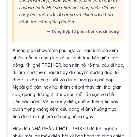
showroom đẹp, nhân viên nhiệt tình và tư vấn rõ
chương trình. Một số phản hồi cũng nhắc đến xe
chạy êm, màu sắc đa dạng và chính sách bảo
hành tạo cảm giác yên tâm.
— Tổng hợp từ phản hồi khách hàng
Không gian showroom phù hợp với người muốn xem
nhiều mẫu xe cùng lúc và so sánh trực tiếp giữa các
dòng. Khi ghé TPBIKER, bạn nên nói rõ nhu cầu đi học,
đi làm, chở thêm người hay di chuyển đường dốc để
được tư vấn công suất và dung lượng pin phù hợp.
Ngoài giá bán, hãy hỏi thêm chi phí thay pin, thời gian
sạc, quãng đường đi được sau mỗi lần sạc và điều
kiện bảo hành. Với xe máy điện, những thông tin này
quan trọng không kém kiểu dáng vì ảnh hưởng trực
tiếp đến trải nghiệm sử dụng hằng ngày.
Hãy đến NHÀ PHÂN PHỐI TPBIKER để trải nghiệm
nhiều mẫu xe máy điện, hỏi kỹ bảo hành và chọn chiếc