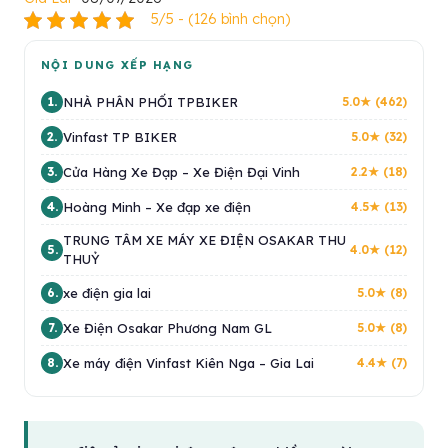
5/5 - (126 bình chọn)
NỘI DUNG XẾP HẠNG
NHÀ PHÂN PHỐI TPBIKER
1.
5.0★ (462)
Vinfast TP BIKER
2.
5.0★ (32)
Cửa Hàng Xe Đạp – Xe Điện Đại Vinh
3.
2.2★ (18)
Hoàng Minh – Xe đạp xe điện
4.
4.5★ (13)
TRUNG TÂM XE MÁY XE ĐIỆN OSAKAR THU
5.
4.0★ (12)
THUỶ
xe điện gia lai
6.
5.0★ (8)
Xe Điện Osakar Phương Nam GL
7.
5.0★ (8)
Xe máy điện Vinfast Kiên Nga – Gia Lai
8.
4.4★ (7)