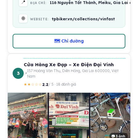
📍
116 Nguyễn Tất Thành, Pleiku, Gia Lai 60
ĐỊA CHỈ:
🌐
tpbiker.vn/collections/vinfast
WEBSITE:
🗺 Chỉ đường
Cửa Hàng Xe Đạp – Xe Điện Đại Vinh
157 Hoàng Văn Thụ, Diên Hồng, Gia Lai 600000, Việt
3
Nam
2.2
★★☆☆☆
/ 5 · 18 đánh giá
📷 3 ảnh