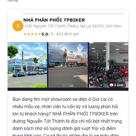
NHÀ PHÂN PHỐI TPBIKER
1
130 Nguyễn Tất Thành, Pleiku, Gia Lai 61000, Việt Nam
5.0
★★★★★
/ 5 · 462 đánh giá
📷 3 ảnh
Bạn đang tìm một showroom xe điện ở Gia Lai có
nhiều mẫu xe, nhân viên tư vấn kỹ và lượng phản hồi
lớn từ khách hàng? NHÀ PHÂN PHỐI TPBIKER trên
đường Nguyễn Tất Thành là địa chỉ nổi bật nhất trong
danh sách nhờ số lượng đánh giá vượt trội và điểm
trung bình cao. Cơ sở thuộc nhóm đại lý xe máy điện,