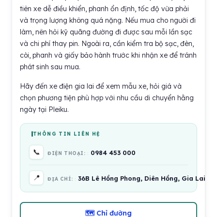
tiên xe dễ điều khiển, phanh ổn định, tốc độ vừa phải
và trọng lượng không quá nặng. Nếu mua cho người đi
làm, nên hỏi kỹ quãng đường đi được sau mỗi lần sạc
và chi phí thay pin. Ngoài ra, cần kiểm tra bộ sạc, đèn,
còi, phanh và giấy bảo hành trước khi nhận xe để tránh
phát sinh sau mua.
Hãy đến xe điện gia lai để xem mẫu xe, hỏi giá và
chọn phương tiện phù hợp với nhu cầu di chuyển hằng
ngày tại Pleiku.
THÔNG TIN LIÊN HỆ
📞
0984 453 000
ĐIỆN THOẠI:
📍
36B Lê Hồng Phong, Diên Hồng, Gia Lai 6
ĐỊA CHỈ:
🗺 Chỉ đường