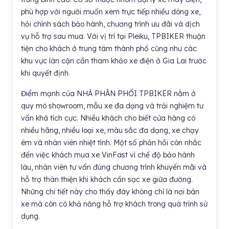
phù hợp với người muốn xem trực tiếp nhiều dòng xe,
hỏi chính sách bảo hành, chương trình ưu đãi và dịch
vụ hỗ trợ sau mua. Với vị trí tại Pleiku, TPBIKER thuận
tiện cho khách ở trung tâm thành phố cũng như các
khu vực lân cận cần tham khảo xe điện ở Gia Lai trước
khi quyết định.
Điểm mạnh của NHÀ PHÂN PHỐI TPBIKER nằm ở
quy mô showroom, mẫu xe đa dạng và trải nghiệm tư
vấn khá tích cực. Nhiều khách cho biết cửa hàng có
nhiều hãng, nhiều loại xe, màu sắc đa dạng, xe chạy
êm và nhân viên nhiệt tình. Một số phản hồi còn nhắc
đến việc khách mua xe VinFast vì chế độ bảo hành
lâu, nhân viên tư vấn đúng chương trình khuyến mãi và
hỗ trợ thân thiện khi khách cần sạc xe giữa đường.
Những chi tiết này cho thấy đây không chỉ là nơi bán
xe mà còn có khả năng hỗ trợ khách trong quá trình sử
dụng.