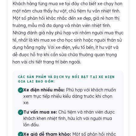
Khách hàng từng mua xe tại đây cho biết xe chạy hơn
một năm chưa thấy hư vặt, chủ tiệm tư vấn nhiệt tình.
Một số phản hồi khác nhắc đến xe đẹp, giá rẻ hơn thị
trường, mẫu mã đa dạng và nhân viên nhiệt tình.
Những đánh giá này phù hợp với nhóm người mua thực
tế, nhất là khi mua xe cho học sinh hoặc người thân sử
dụng hằng ngày. Với xe điện, yếu tố bền, ít hư vặt và
dễ được hỗ trợ khi cần sửa chữa thường quan trọng
hơn vài chi tiết trang trí bên ngoài.
CÁC SẢN PHẨM VÀ DỊCH VỤ NỔI BẬT TẠI XE ĐIỆN
GIA LAI BAO GỒM:
Xe điện nhiều mẫu:
Phù hợp với khách muốn
xem trực tiếp nhiều kiểu dáng trước khi chọn
xe.
Tư vấn mua xe:
Chủ tiệm và nhân viên được
khách khen nhiệt tình, hữu ích với người mua
lần đầu.
Xe giá dễ tham khảo:
Một số phản hồi nhắc