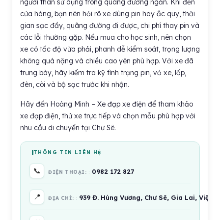
người thân sử dụng trong quãng đường ngắn. Khi đến
cửa hàng, bạn nên hỏi rõ xe dùng pin hay ắc quy, thời
gian sạc đầy, quãng đường đi được, chi phí thay pin và
các lỗi thường gặp. Nếu mua cho học sinh, nên chọn
xe có tốc độ vừa phải, phanh dễ kiểm soát, trọng lượng
không quá nặng và chiều cao yên phù hợp. Với xe đã
trưng bày, hãy kiểm tra kỹ tình trạng pin, vỏ xe, lốp,
đèn, còi và bộ sạc trước khi nhận.
Hãy đến Hoàng Minh – Xe đạp xe điện để tham khảo
xe đạp điện, thử xe trực tiếp và chọn mẫu phù hợp với
nhu cầu di chuyển tại Chư Sê.
THÔNG TIN LIÊN HỆ
📞
0982 172 827
ĐIỆN THOẠI:
📍
939 Đ. Hùng Vương, Chư Sê, Gia Lai, Việt 
ĐỊA CHỈ: