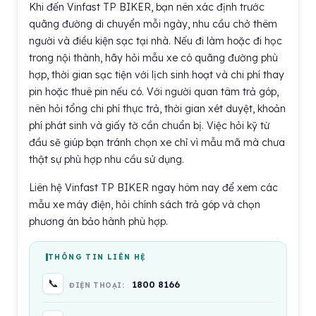
Khi đến Vinfast TP BIKER, bạn nên xác định trước
quãng đường di chuyển mỗi ngày, nhu cầu chở thêm
người và điều kiện sạc tại nhà. Nếu đi làm hoặc đi học
trong nội thành, hãy hỏi mẫu xe có quãng đường phù
hợp, thời gian sạc tiện với lịch sinh hoạt và chi phí thay
pin hoặc thuê pin nếu có. Với người quan tâm trả góp,
nên hỏi tổng chi phí thực trả, thời gian xét duyệt, khoản
phí phát sinh và giấy tờ cần chuẩn bị. Việc hỏi kỹ từ
đầu sẽ giúp bạn tránh chọn xe chỉ vì mẫu mã mà chưa
thật sự phù hợp nhu cầu sử dụng.
Liên hệ Vinfast TP BIKER ngay hôm nay để xem các
mẫu xe máy điện, hỏi chính sách trả góp và chọn
phương án bảo hành phù hợp.
THÔNG TIN LIÊN HỆ
📞
1800 8166
ĐIỆN THOẠI: