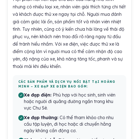
nhưng có nhiều loại xe, nhân viên giải thích từng chi tiết
và khách được thử xe ngay tại chỗ. Người mua đánh
giá cảm giác lái ổn, sản phẩm tốt và nhân viên nhiệt
tình. Tuy nhiên, cũng có ý kiến chưa hài lòng về thái độ
phục vụ, nên khách nên trao đổi rõ ràng ngay từ đầu
để tránh hiểu nhầm. Với xe điện, việc được thử xe là
điểm cộng lớn vì người mua có thể cảm nhận độ cao
yên, độ nặng của xe, khả năng tăng tốc, phanh và sự
thoải mái khi điều khiển.
CÁC SẢN PHẨM VÀ DỊCH VỤ NỔI BẬT TẠI HOÀNG
MINH – XE ĐẠP XE ĐIỆN BAO GỒM:
Xe đạp điện:
Phù hợp với học sinh, sinh viên
hoặc người đi quãng đường ngắn trong khu
vực Chư Sê.
Xe đạp thường:
Có thể tham khảo cho nhu
cầu tập luyện, đi học hoặc di chuyển hằng
ngày không cần động cơ.