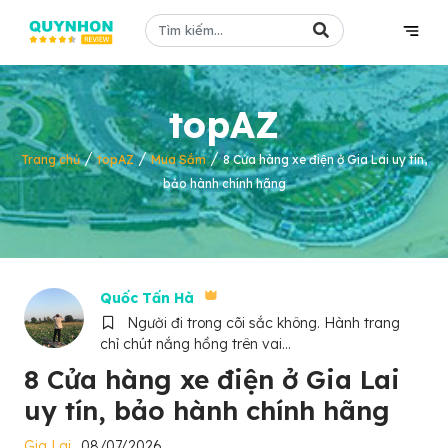
topAZ
/
/
/
Trang chủ
topAZ
Mua Sắm
8 Cửa hàng xe điện ở Gia Lai uy tín,
bảo hành chính hãng
Quốc Tấn Hà
Người đi trong cõi sắc không. Hành trang
chỉ chút nắng hồng trên vai...
8 Cửa hàng xe điện ở Gia Lai
uy tín, bảo hành chính hãng
Gia Lai
08/07/2026