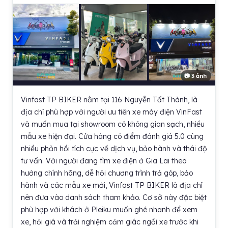
📷 3 ảnh
Vinfast TP BIKER nằm tại 116 Nguyễn Tất Thành, là
địa chỉ phù hợp với người ưu tiên xe máy điện VinFast
và muốn mua tại showroom có không gian sạch, nhiều
mẫu xe hiện đại. Cửa hàng có điểm đánh giá 5.0 cùng
nhiều phản hồi tích cực về dịch vụ, bảo hành và thái độ
tư vấn. Với người đang tìm xe điện ở Gia Lai theo
hướng chính hãng, dễ hỏi chương trình trả góp, bảo
hành và các mẫu xe mới, Vinfast TP BIKER là địa chỉ
nên đưa vào danh sách tham khảo. Cơ sở này đặc biệt
phù hợp với khách ở Pleiku muốn ghé nhanh để xem
xe, hỏi giá và trải nghiệm cảm giác ngồi xe trước khi