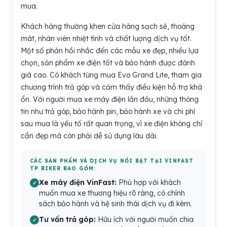
mua.
Khách hàng thường khen cửa hàng sạch sẽ, thoáng
mát, nhân viên nhiệt tình và chất lượng dịch vụ tốt.
Một số phản hồi nhắc đến các mẫu xe đẹp, nhiều lựa
chọn, sản phẩm xe điện tốt và bảo hành được đánh
giá cao. Có khách từng mua Evo Grand Lite, tham gia
chương trình trả góp và cảm thấy điều kiện hỗ trợ khá
ổn. Với người mua xe máy điện lần đầu, những thông
tin như trả góp, bảo hành pin, bảo hành xe và chi phí
sau mua là yếu tố rất quan trọng, vì xe điện không chỉ
cần đẹp mà còn phải dễ sử dụng lâu dài.
CÁC SẢN PHẨM VÀ DỊCH VỤ NỔI BẬT TẠI VINFAST
TP BIKER BAO GỒM:
Xe máy điện VinFast:
Phù hợp với khách
muốn mua xe thương hiệu rõ ràng, có chính
sách bảo hành và hệ sinh thái dịch vụ đi kèm.
Tư vấn trả góp:
Hữu ích với người muốn chia