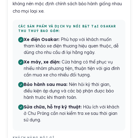
không nên mặc định chính sách bảo hành giống nhau
cho mọi loại xe.
CÁC SẢN PHẨM VÀ DỊCH VỤ NỔI BẬT TẠI OSAKAR
THU THUỶ BAO GỒM:
Xe điện Osakar:
Phù hợp với khách muốn
tham khảo xe điện thương hiệu quen thuộc, dễ
dùng cho nhu cầu đi lại hằng ngày.
Xe máy, xe điện:
Cửa hàng có thể phục vụ
nhiều nhóm phương tiện, thuận tiện với gia đình
cần mua xe cho nhiều đối tượng.
Bảo hành sau mua:
Nên hỏi kỹ thời gian,
điều kiện áp dụng và các bộ phận được bảo
hành trước khi thanh toán.
Sửa chữa, hỗ trợ kỹ thuật:
Hữu ích với khách
ở Chư Prông cần nơi kiểm tra xe sau thời gian
sử dụng.
KHÁCH HÀNG NÓI GÌ