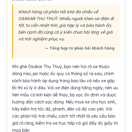
Khách hàng có phản hồi khá đa chiều về
OSAKAR THU THUỶ. Nhiều người khen xe điện đi
tốt, tư vấn nhiệt tình, giá hợp lý và bảo hành ổn;
bên cạnh đó cũng có ý kiến chưa hài lòng về giá
và trải nghiệm phục vụ.
— Tổng hợp từ phản hồi khách hàng
Khi ghé Osakar Thu Thuỷ, bạn nên hỏi rõ xe thuộc
dòng nào, pin hoặc ắc quy có thông số ra sao, chính
sách bảo hành áp dụng trong bao lâu và nếu xe gặp
lỗi thì xử lý ở đâu. Với xe điện dùng hằng ngày, nên ưu
tiên mẫu có linh kiện dễ thay, bộ sạc ổn định và được
hướng dẫn cách sạc đúng. Nếu mua xe cho học sinh,
hãy kiểm tra tốc độ, phanh, đèn và độ cao yên. Với
các phản hồi trái chiều, cách tốt nhất là yêu cầu báo
giá rõ ràng, kiểm tra xe trực tiếp và giữ đầy đủ giấy tờ
mua bán.