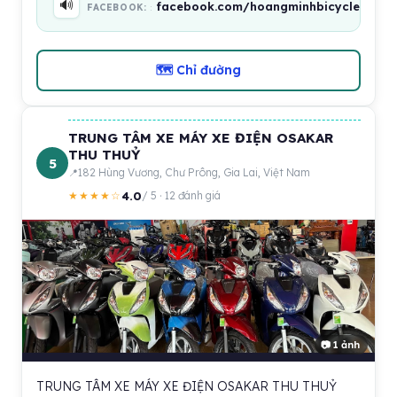
🔊
facebook.com/hoangminhbicycle
FACEBOOK:
🗺 Chỉ đường
TRUNG TÂM XE MÁY XE ĐIỆN OSAKAR
THU THUỶ
5
182 Hùng Vương, Chư Prông, Gia Lai, Việt Nam
4.0
★★★★☆
/ 5 · 12 đánh giá
📷 1 ảnh
TRUNG TÂM XE MÁY XE ĐIỆN OSAKAR THU THUỶ