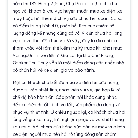
nằm tại 182 Hùng Vương, Chư Prông, là địa chỉ phù
hợp với khách ở khu vực huyện muốn mua xe điện, xe
máy hoặc hỏi thêm dịch vụ sửa chữa liên quan. Cơ sở
có điểm trung bình 4.0, phản hồi tích cực chiếm số
lượng đáng kể nhưng cũng có vài ý kiến chưa hài lòng
về giá và thái độ phục vụ. Vì vậy, đây là địa chỉ nên
tham khảo với tâm thế kiểm tra kỹ trước khi chốt mua.
Với người tìm xe điện ở Gia Lai tại khu Chư Prông,
Osakar Thu Thuỷ vẫn là một điểm đáng cân nhắc nhờ
có phản hồi về xe điện, giá và bảo hành.
Một số khách cho biết đã mua xe điện tại cửa hàng,
được tư vấn nhiệt tình, nhân viên vui vẻ, giá hợp lý và
chế độ bảo hành ổn. Các phản hồi khác cũng nhắc
đến xe điện đi tốt, dịch vụ tốt, sản phẩm đa dạng và
phục vụ nhiệt tình. Ở chiều ngược lại, có khách chưa hài
lòng về giá xe máy, trải nghiệm phục vụ và chất lượng
sau mua. Với nhóm cửa hàng vừa bán xe máy vừa bán
xe điện, người mua nên hỏi rõ từng dòng sản phẩm,