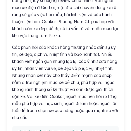
đồng đều, tuy số lượng review chưa nhiều. Với người
mua xe điện ở Gia Lai, một địa chỉ chuyên dòng xe rõ
ràng sẽ giúp việc hỏi mẫu, hỏi linh kiện và bảo hành
thuận tiện hơn. Osakar Phương Nam GL phù hợp với
khách cần xe đẹp, dễ đi, có tư vấn rõ và muốn mua tại
khu vực trung tâm Pleiku.
Các phản hồi của khách hàng thường nhắc đến sự uy
tín, xe đẹp, dịch vụ nhiệt tình và bảo hành tốt. Nhiều
khách viết ngắn gọn nhưng lặp lại các ý như cửa hàng
uy tín, nhân viên vui vẻ, xe đẹp và phục vụ nhiệt tình.
Những nhận xét này cho thấy điểm mạnh của shop
nằm ở trải nghiệm mua xe dễ chịu, phù hợp với người
không rành thông số kỹ thuật và cần được giải thích
cặn kẽ. Với xe điện Osakar, người mua nên hỏi rõ từng
mẫu phù hợp với học sinh, người đi làm hoặc người lớn
tuổi để tránh chọn xe quá nặng hoặc quá mạnh so với
nhu cầu.