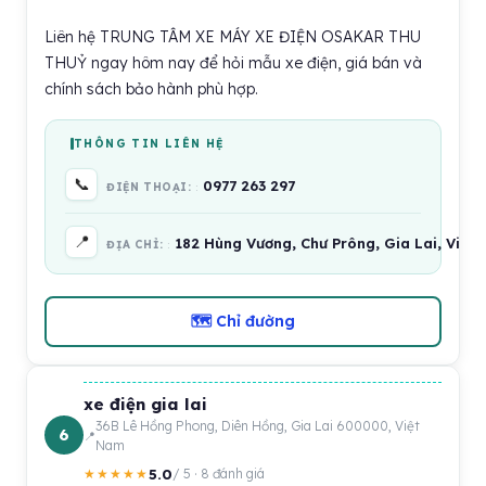
Liên hệ TRUNG TÂM XE MÁY XE ĐIỆN OSAKAR THU
THUỶ ngay hôm nay để hỏi mẫu xe điện, giá bán và
chính sách bảo hành phù hợp.
THÔNG TIN LIÊN HỆ
📞
0977 263 297
ĐIỆN THOẠI:
📍
182 Hùng Vương, Chư Prông, Gia Lai, Việt
ĐỊA CHỈ:
🗺 Chỉ đường
xe điện gia lai
36B Lê Hồng Phong, Diên Hồng, Gia Lai 600000, Việt
6
Nam
5.0
★★★★★
/ 5 · 8 đánh giá