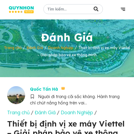
Đánh Giá
/
/
/
Trang chủ
Đánh Giá
Doanh Nghiệp
Thiết bị định vị xe máy Viettel
– Giải pháp bảo vệ xe thông minh
Quốc Tấn Hà
Người đi trong cõi sắc không. Hành trang
chỉ chút nắng hồng trên vai...
Trang chủ
/
Đánh Giá
/
Doanh Nghiệp
/
Thiết bị định vị xe máy Viettel
– Giải pháp bảo vệ xe thông