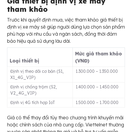
Giá thiết bị định vị xe máy
tham khảo
Trước khi quyết định mua, việc tham khảo giá thiết bị
định vị xe máy sẽ giúp người dùng lựa chọn sản phẩm
phù hợp với nhu cầu và ngân sách, đồng thời đảm
bảo hiệu quả sử dụng lâu dài.
Mức giá tham khảo
Loại thiết bị
(VNĐ)
Định vị theo dõi cơ bản (S1,
1.300.000 – 1.350.000
X1_4G_VIP)
Định vị chống trộm (S2,
1.400.000 – 1.450.000
V2_4G_VIP)
Định vị 4G tích hợp IoT
1.500.000 – 1.700.000
Giá có thể thay đổi tùy theo chương trình khuyến mãi
hoặc chính sách của nhà cung cấp. Viettelnet thường
xuyên cập nhật thông tin giá và hỗ trợ tư vấn miễn