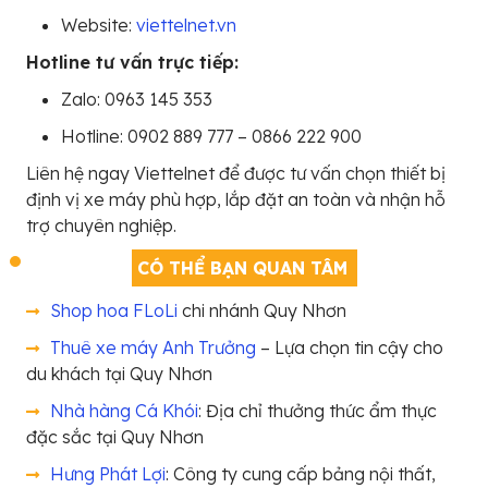
Website:
viettelnet.vn
Hotline tư vấn trực tiếp:
Zalo: 0963 145 353
Hotline: 0902 889 777 – 0866 222 900
Liên hệ ngay Viettelnet để được tư vấn chọn thiết bị
định vị xe máy phù hợp, lắp đặt an toàn và nhận hỗ
trợ chuyên nghiệp.
CÓ THỂ BẠN QUAN TÂM
Shop hoa FLoLi
chi nhánh Quy Nhơn
Thuê xe máy Anh Trưởng
– Lựa chọn tin cậy cho
du khách tại Quy Nhơn
Nhà hàng Cá Khói
: Địa chỉ thưởng thức ẩm thực
đặc sắc tại Quy Nhơn
Hưng Phát Lợi
: Công ty cung cấp bảng nội thất,