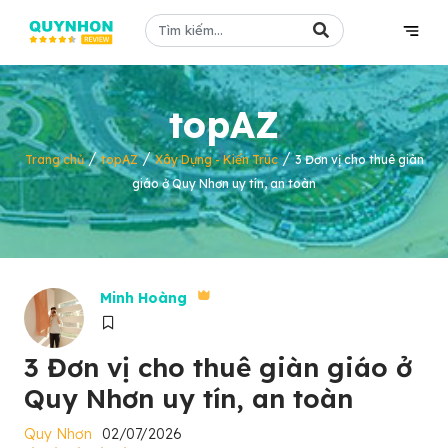
topAZ
/
/
/
Trang chủ
topAZ
Xây Dựng - Kiến Trúc
3 Đơn vị cho thuê giàn
giáo ở Quy Nhơn uy tín, an toàn
Minh Hoàng
3 Đơn vị cho thuê giàn giáo ở
Quy Nhơn uy tín, an toàn
Quy Nhơn
02/07/2026