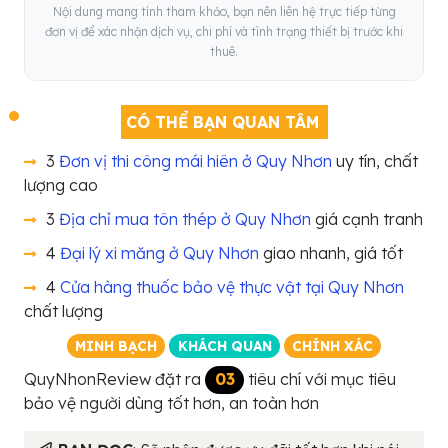
Nội dung mang tính tham khảo, bạn nên liên hệ trực tiếp từng
đơn vị để xác nhận dịch vụ, chi phí và tình trạng thiết bị trước khi
thuê.
CÓ THỂ BẠN QUAN TÂM
3
Đơn vị thi công mái hiên ở Quy Nhơn
uy tín, chất
lượng cao
3
Địa chỉ mua tôn thép ở Quy Nhơn
giá cạnh tranh
4
Đại lý xi măng ở Quy Nhơn
giao nhanh, giá tốt
4
Cửa hàng thuốc bảo vệ thực vật tại Quy Nhơn
chất lượng
MINH BẠCH
KHÁCH QUAN
CHÍNH XÁC
QuyNhonReview đặt ra
03
tiêu chí với mục tiêu
bảo vệ người dùng tốt hơn, an toàn hơn