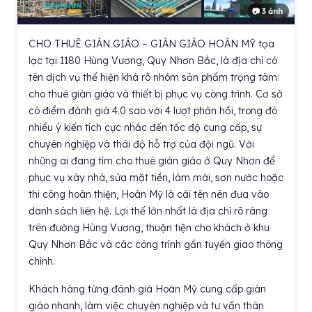
📷 3 ảnh
CHO THUÊ GIÀN GIÁO – GIÀN GIÁO HOÀN MỸ tọa
lạc tại 1180 Hùng Vương, Quy Nhơn Bắc, là địa chỉ có
tên dịch vụ thể hiện khá rõ nhóm sản phẩm trọng tâm:
cho thuê giàn giáo và thiết bị phục vụ công trình. Cơ sở
có điểm đánh giá 4.0 sao với 4 lượt phản hồi, trong đó
nhiều ý kiến tích cực nhắc đến tốc độ cung cấp, sự
chuyên nghiệp và thái độ hỗ trợ của đội ngũ. Với
những ai đang tìm cho thuê giàn giáo ở Quy Nhơn để
phục vụ xây nhà, sửa mặt tiền, làm mái, sơn nước hoặc
thi công hoàn thiện, Hoàn Mỹ là cái tên nên đưa vào
danh sách liên hệ. Lợi thế lớn nhất là địa chỉ rõ ràng
trên đường Hùng Vương, thuận tiện cho khách ở khu
Quy Nhơn Bắc và các công trình gần tuyến giao thông
chính.
Khách hàng từng đánh giá Hoàn Mỹ cung cấp giàn
giáo nhanh, làm việc chuyên nghiệp và tư vấn thân