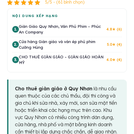
5/5 - (61 bình chọn)
NỘI DUNG XẾP HẠNG
Giàn Giáo Quy Nhơn, Ván Phủ Phim – Phúc
1.
4.8★ (6)
An Company
Cửa hàng Giàn giáo và ván ép phủ phim
2.
5.0★ (4)
Cường Hùng
CHO THUÊ GIÀN GIÁO – GIÀN GIÁO HOÀN
3.
4.0★ (4)
MỸ
Cho thuê giàn giáo ở Quy Nhơn
là nhu cầu
quen thuộc của các chủ thầu, đội thi công và
gia chủ khi sửa nhà, xây mới, sơn sửa mặt tiền
hoặc triển khai các hạng mục trên cao. Khu
vực Quy Nhơn có nhiều công trình dân dụng,
cửa hàng, nhà phố và mặt bằng kinh doanh
cần thiết bị lắp dựng chắc chắn, dễ giao nhận.