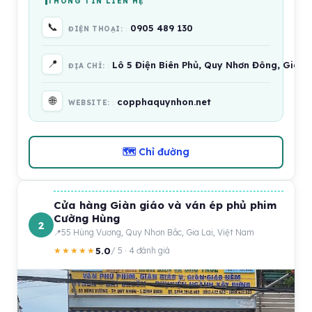
THÔNG TIN LIÊN HỆ
📞
0905 489 130
ĐIỆN THOẠI:
📍
Lô 5 Điện Biên Phủ, Quy Nhơn Đông, Gia L
ĐỊA CHỈ:
🌐
copphaquynhon.net
WEBSITE:
🗺 Chỉ đường
Cửa hàng Giàn giáo và ván ép phủ phim
Cường Hùng
2
55 Hùng Vương, Quy Nhơn Bắc, Gia Lai, Việt Nam
5.0
★★★★★
/ 5 · 4 đánh giá