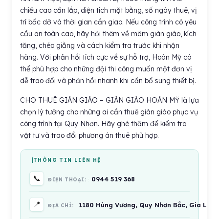
chiều cao cần lắp, diện tích mặt bằng, số ngày thuê, vị
trí bốc dỡ và thời gian cần giao. Nếu công trình có yêu
cầu an toàn cao, hãy hỏi thêm về mâm giàn giáo, kích
tăng, chéo giằng và cách kiểm tra trước khi nhận
hàng. Với phản hồi tích cực về sự hỗ trợ, Hoàn Mỹ có
thể phù hợp cho những đội thi công muốn một đơn vị
dễ trao đổi và phản hồi nhanh khi cần bổ sung thiết bị.
CHO THUÊ GIÀN GIÁO – GIÀN GIÁO HOÀN MỸ là lựa
chọn lý tưởng cho những ai cần thuê giàn giáo phục vụ
công trình tại Quy Nhơn. Hãy ghé thăm để kiểm tra
vật tư và trao đổi phương án thuê phù hợp.
THÔNG TIN LIÊN HỆ
📞
0944 519 368
ĐIỆN THOẠI:
📍
1180 Hùng Vương, Quy Nhơn Bắc, Gia Lai 
ĐỊA CHỈ: