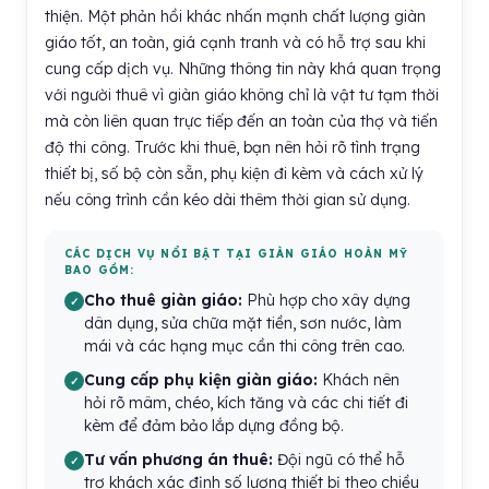
thiện. Một phản hồi khác nhấn mạnh chất lượng giàn
giáo tốt, an toàn, giá cạnh tranh và có hỗ trợ sau khi
cung cấp dịch vụ. Những thông tin này khá quan trọng
với người thuê vì giàn giáo không chỉ là vật tư tạm thời
mà còn liên quan trực tiếp đến an toàn của thợ và tiến
độ thi công. Trước khi thuê, bạn nên hỏi rõ tình trạng
thiết bị, số bộ còn sẵn, phụ kiện đi kèm và cách xử lý
nếu công trình cần kéo dài thêm thời gian sử dụng.
CÁC DỊCH VỤ NỔI BẬT TẠI GIÀN GIÁO HOÀN MỸ
BAO GỒM:
Cho thuê giàn giáo:
Phù hợp cho xây dựng
dân dụng, sửa chữa mặt tiền, sơn nước, làm
mái và các hạng mục cần thi công trên cao.
Cung cấp phụ kiện giàn giáo:
Khách nên
hỏi rõ mâm, chéo, kích tăng và các chi tiết đi
kèm để đảm bảo lắp dựng đồng bộ.
Tư vấn phương án thuê:
Đội ngũ có thể hỗ
trợ khách xác định số lượng thiết bị theo chiều