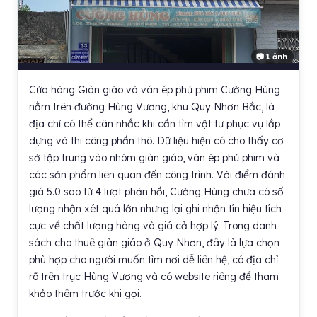
📷 1 ảnh
Cửa hàng Giàn giáo và ván ép phủ phim Cường Hùng
nằm trên đường Hùng Vương, khu Quy Nhơn Bắc, là
địa chỉ có thể cân nhắc khi cần tìm vật tư phục vụ lắp
dựng và thi công phần thô. Dữ liệu hiện có cho thấy cơ
sở tập trung vào nhóm giàn giáo, ván ép phủ phim và
các sản phẩm liên quan đến công trình. Với điểm đánh
giá 5.0 sao từ 4 lượt phản hồi, Cường Hùng chưa có số
lượng nhận xét quá lớn nhưng lại ghi nhận tín hiệu tích
cực về chất lượng hàng và giá cả hợp lý. Trong danh
sách cho thuê giàn giáo ở Quy Nhơn, đây là lựa chọn
phù hợp cho người muốn tìm nơi dễ liên hệ, có địa chỉ
rõ trên trục Hùng Vương và có website riêng để tham
khảo thêm trước khi gọi.