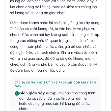
khung đỡ, cốp pha hoặc vật tư hỗ trợ thi công, đây là
lựa chọn đáng để liên hệ trước để kiểm tra chủng loại,
số lượng và phương án giao nhận.
Điểm được khách nhắc lại nhiều là giàn giáo xây dựng
Phúc An có chất lượng tốt, tư vấn hợp lý và phục vụ
nhanh. Các phản hồi tuy không quá dài nhưng khá tập
trung vào những yếu tố quan trọng khi thuê thiết bị
công trình: sản phẩm chắc chắn, giá dễ cân nhắc và
đội ngũ hỗ trợ có trách nhiệm. Khi làm việc với nhóm
vật tư như giàn giáo, độ đồng bộ giữa khung, mâm,
chéo, kích tăng và phụ kiện là yếu tố cần được hỏi kỹ
để đảm bảo an toàn khi lắp dựng.
CÁC DỊCH VỤ NỔI BẬT TẠI PHÚC AN COMPANY BAO
GỒM:
Giàn giáo xây dựng:
Phù hợp cho công trình
dân dụng, sửa chữa nhà, thi công mặt tiền
hoặc các hạng mục cần hệ khung đỡ chắc
chắn.