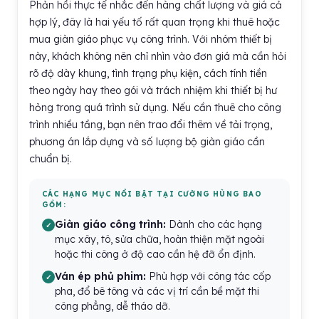
Phản hồi thực tế nhắc đến hàng chất lượng và giá cả
hợp lý, đây là hai yếu tố rất quan trọng khi thuê hoặc
mua giàn giáo phục vụ công trình. Với nhóm thiết bị
này, khách không nên chỉ nhìn vào đơn giá mà cần hỏi
rõ độ dày khung, tình trạng phụ kiện, cách tính tiền
theo ngày hay theo gói và trách nhiệm khi thiết bị hư
hỏng trong quá trình sử dụng. Nếu cần thuê cho công
trình nhiều tầng, bạn nên trao đổi thêm về tải trọng,
phương án lắp dựng và số lượng bộ giàn giáo cần
chuẩn bị.
CÁC HẠNG MỤC NỔI BẬT TẠI CƯỜNG HÙNG BAO
GỒM:
Giàn giáo công trình:
Dành cho các hạng
mục xây, tô, sửa chữa, hoàn thiện mặt ngoài
hoặc thi công ở độ cao cần hệ đỡ ổn định.
Ván ép phủ phim:
Phù hợp với công tác cốp
pha, đổ bê tông và các vị trí cần bề mặt thi
công phẳng, dễ tháo dỡ.