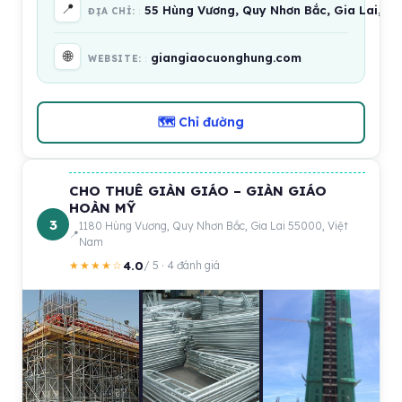
📍
55 Hùng Vương, Quy Nhơn Bắc, Gia Lai, Vi
ĐỊA CHỈ:
🌐
giangiaocuonghung.com
WEBSITE:
🗺 Chỉ đường
CHO THUÊ GIÀN GIÁO – GIÀN GIÁO
HOÀN MỸ
3
1180 Hùng Vương, Quy Nhơn Bắc, Gia Lai 55000, Việt
Nam
4.0
★★★★☆
/ 5 · 4 đánh giá