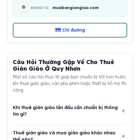
🌐
muabangiangiao.com
WEBSITE:
🗺 Chỉ đường
Câu Hỏi Thường Gặp Về Cho Thuê
Giàn Giáo Ở Quy Nhơn
Một số câu hỏi thực tế giúp bạn chuẩn bị tốt hơn trước
khi thuê giàn giáo, ván phủ phim hoặc thiết bị hỗ trợ thi
công.
Khi thuê giàn giáo lần đầu cần chuẩn bị thông
tin gì?
Bạn nên chuẩn bị chiều cao thi công, diện tích mặt
Thuê giàn giáo và mua giàn giáo khác nhau
bằng, số ngày dự kiến sử dụng và vị trí công trình.
thế nào?