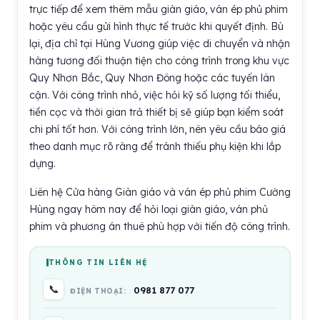
trực tiếp để xem thêm mẫu giàn giáo, ván ép phủ phim
hoặc yêu cầu gửi hình thực tế trước khi quyết định. Bù
lại, địa chỉ tại Hùng Vương giúp việc di chuyển và nhận
hàng tương đối thuận tiện cho công trình trong khu vực
Quy Nhơn Bắc, Quy Nhơn Đông hoặc các tuyến lân
cận. Với công trình nhỏ, việc hỏi kỹ số lượng tối thiểu,
tiền cọc và thời gian trả thiết bị sẽ giúp bạn kiểm soát
chi phí tốt hơn. Với công trình lớn, nên yêu cầu báo giá
theo danh mục rõ ràng để tránh thiếu phụ kiện khi lắp
dựng.
Liên hệ Cửa hàng Giàn giáo và ván ép phủ phim Cường
Hùng ngay hôm nay để hỏi loại giàn giáo, ván phủ
phim và phương án thuê phù hợp với tiến độ công trình.
THÔNG TIN LIÊN HỆ
📞
0981 877 077
ĐIỆN THOẠI: