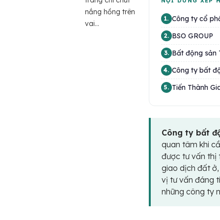
trang chỉ chút
NỘI DUNG XẾP 
nắng hồng trên
Công ty cổ ph
1.
vai...
BSO GROUP
2.
Bất động sản 
3.
Công ty bất đ
4.
Tiến Thành Gia
5.
Công ty bất độ
quan tâm khi cầ
được tư vấn thị 
giao dịch đất ở
vị tư vấn đáng t
những công ty nổ