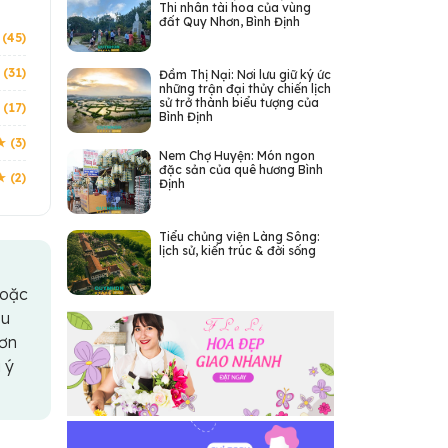
Thi nhân tài hoa của vùng
đất Quy Nhơn, Bình Định
 (45)
 (31)
Đầm Thị Nại: Nơi lưu giữ ký ức
những trận đại thủy chiến lịch
sử trở thành biểu tượng của
 (17)
Bình Định
★ (3)
Nem Chợ Huyện: Món ngon
đặc sản của quê hương Bình
★ (2)
Định
Tiểu chủng viện Làng Sông:
lịch sử, kiến trúc & đời sống
hoặc
ầu
đơn
 ý