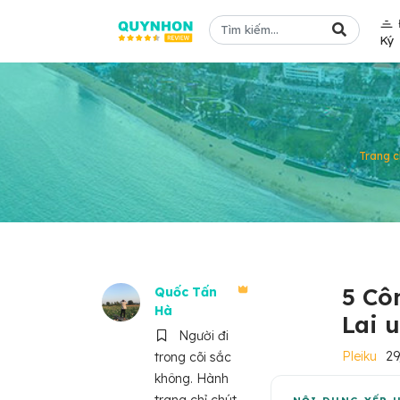
Ký
Trang c
5 Cô
Quốc Tấn
Hà
Lai u
Người đi
Pleiku
2
trong cõi sắc
không. Hành