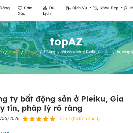
Đăng
Cảm
Du
Dịch Vụ
Khỏe Đẹp
M
Xúc
Lịch
topAZ
/
/
/
hủ
topAZ
Dịch Vụ
5 Công ty bất động sản ở Pleiku, Gia Lai uy tín, pháp l
ng ty bất động sản ở Pleiku, Gia
y tín, pháp lý rõ ràng
9/06/2026
5/5 - (83 bình chọn)