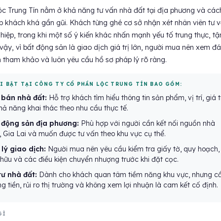
 Trung Tín nằm ở khả năng tư vấn nhà đất tại địa phương và các
ếp khách khá gần gũi. Khách từng ghé cơ sở nhận xét nhân viên tư 
iệp, trong khi một số ý kiến khác nhấn mạnh yếu tố trung thực, tậ
 vậy, vì bất động sản là giao dịch giá trị lớn, người mua nên xem đ
 tham khảo và luôn yêu cầu hồ sơ pháp lý rõ ràng.
ỔI BẬT TẠI CÔNG TY CỔ PHẦN LỘC TRUNG TÍN BAO GỒM:
bán nhà đất:
Hỗ trợ khách tìm hiểu thông tin sản phẩm, vị trí, giá t
hả năng khai thác theo nhu cầu thực tế.
t động sản địa phương:
Phù hợp với người cần kết nối nguồn nhà
u, Gia Lai và muốn được tư vấn theo khu vực cụ thể.
lý giao dịch:
Người mua nên yêu cầu kiểm tra giấy tờ, quy hoạch,
 hữu và các điều kiện chuyển nhượng trước khi đặt cọc.
tư nhà đất:
Dành cho khách quan tâm tiềm năng khu vực, nhưng c
 tiền, rủi ro thị trường và không xem lợi nhuận là cam kết cố định.
GÌ