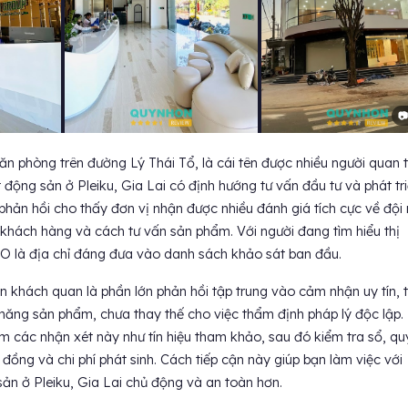
📷
phòng trên đường Lý Thái Tổ, là cái tên được nhiều người quan 
t động sản ở Pleiku, Gia Lai có định hướng tư vấn đầu tư và phát tr
phản hồi cho thấy đơn vị nhận được nhiều đánh giá tích cực về đội
 khách hàng và cách tư vấn sản phẩm. Với người đang tìm hiểu thị
SO là địa chỉ đáng đưa vào danh sách khảo sát ban đầu.
 khách quan là phần lớn phản hồi tập trung vào cảm nhận uy tín, t
 năng sản phẩm, chưa thay thế cho việc thẩm định pháp lý độc lập.
 các nhận xét này như tín hiệu tham khảo, sau đó kiểm tra sổ, qu
p đồng và chi phí phát sinh. Cách tiếp cận này giúp bạn làm việc với
ản ở Pleiku, Gia Lai chủ động và an toàn hơn.