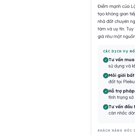
Điểm mạnh của Lộc
tạo không gian ti
nhà đất chuyên ngh
tâm và uy tín. Tuy
giá như một nguồn
CÁC DỊCH VỤ N
Tư vấn mua 
sử dụng và k
Môi giới bấ
đất tại Pleik
Hỗ trợ pháp 
tình trạng sở
Tư vấn đầu 
cân nhắc dòng
KHÁCH HÀNG NÓI 