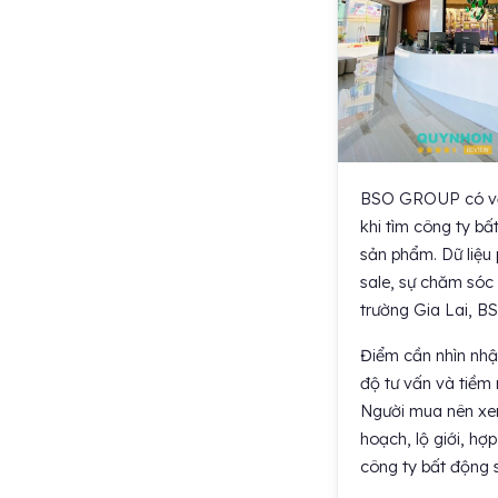
BSO GROUP có văn 
khi tìm công ty bấ
sản phẩm. Dữ liệu 
sale, sự chăm sóc
trường Gia Lai, B
Điểm cần nhìn nhận
độ tư vấn và tiềm
Người mua nên xem
hoạch, lộ giới, hợ
công ty bất động s