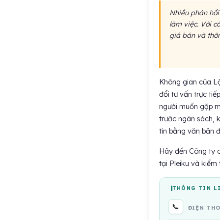
Nhiều phản hồi 
làm việc. Với c
giá bán và thôn
Không gian của Lộ
đổi tư vấn trực tiế
người muốn gặp mặ
trước ngân sách, 
tin bằng văn bản đ
Hãy đến Công ty c
tại Pleiku và kiểm 
THÔNG TIN L
📞
ĐIỆN TH