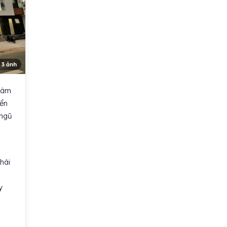
 3 ảnh
tâm
iển
 ngũ
hái
y