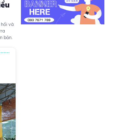
iều
 hồi và
tra
n bản.