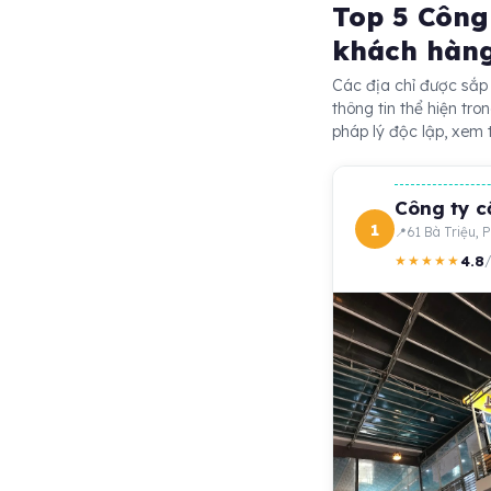
Top 5 Công 
khách hàn
Các địa chỉ được sắp
thông tin thể hiện tr
pháp lý độc lập, xem
Công ty c
1
61 Bà Triệu, 
4.8
★★★★★
/