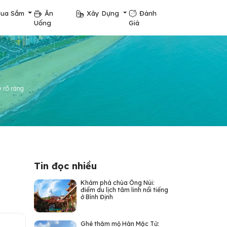
ua Sắm
Ăn
Xây Dựng
Đánh
Uống
Giá
ý rõ ràng
Tin đọc nhiều
Khám phá chùa Ông Núi:
điểm du lịch tâm linh nổi tiếng
ở Bình Định
Ghé thăm mộ Hàn Mặc Tử: