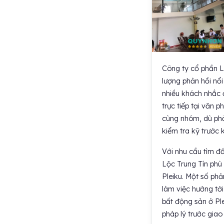
Công ty cổ phần L
lượng phản hồi nổi
nhiều khách nhắc đ
trực tiếp tại văn 
cùng nhóm, dù phả
kiểm tra kỹ trước k
Với nhu cầu tìm đấ
Lộc Trung Tín phù 
Pleiku. Một số phả
làm việc hướng tới
bất động sản ở Ple
pháp lý trước giao 