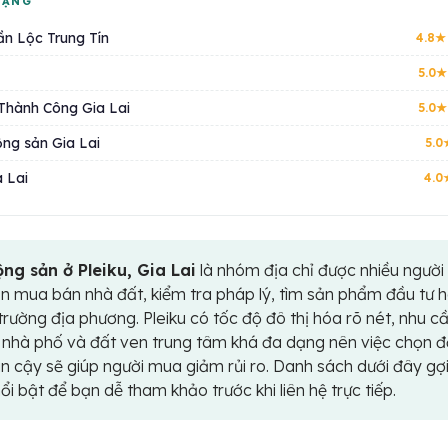
HẠNG
ần Lộc Trung Tín
4.8★
5.0★
Thành Công Gia Lai
5.0★
ộng sản Gia Lai
5.0
 Lai
4.0
ng sản ở Pleiku, Gia Lai
là nhóm địa chỉ được nhiều người
n mua bán nhà đất, kiểm tra pháp lý, tìm sản phẩm đầu tư 
trường địa phương. Pleiku có tốc độ đô thị hóa rõ nét, nhu c
, nhà phố và đất ven trung tâm khá đa dạng nên việc chọn 
in cậy sẽ giúp người mua giảm rủi ro. Danh sách dưới đây gợi
i bật để bạn dễ tham khảo trước khi liên hệ trực tiếp.