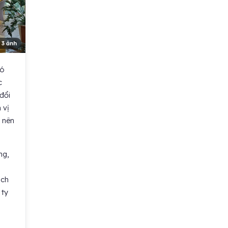
 3 ảnh
có
c
đổi
 vị
 nên
ng,
ách
 ty