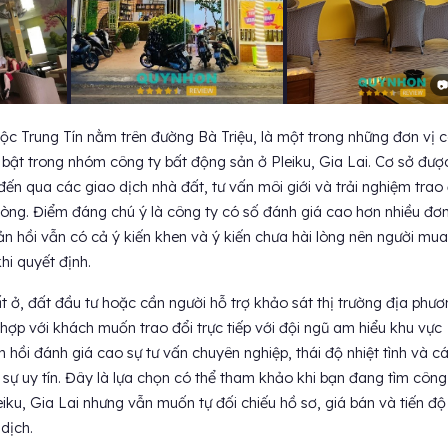
📷
ộc Trung Tín nằm trên đường Bà Triệu, là một trong những đơn vị 
 bật trong nhóm công ty bất động sản ở Pleiku, Gia Lai. Cơ sở đượ
ến qua các giao dịch nhà đất, tư vấn môi giới và trải nghiệm trao 
phòng. Điểm đáng chú ý là công ty có số đánh giá cao hơn nhiều đơn
n hồi vẫn có cả ý kiến khen và ý kiến chưa hài lòng nên người mua
hi quyết định.
t ở, đất đầu tư hoặc cần người hỗ trợ khảo sát thị trường địa phươ
hợp với khách muốn trao đổi trực tiếp với đội ngũ am hiểu khu vực
n hồi đánh giá cao sự tư vấn chuyên nghiệp, thái độ nhiệt tình và c
 sự uy tín. Đây là lựa chọn có thể tham khảo khi bạn đang tìm công
iku, Gia Lai nhưng vẫn muốn tự đối chiếu hồ sơ, giá bán và tiến độ
dịch.