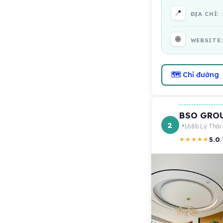
📍
ĐỊA CHỈ:
🌐
WEBSITE
🗺 Chỉ đường
BSO GROUP
2
168b Lý Thái
5.0
★★★★★
/