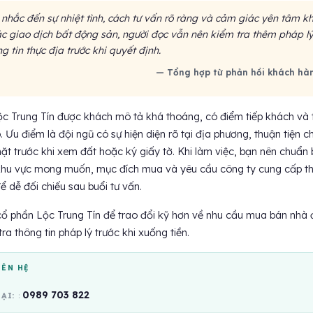
nhắc đến sự nhiệt tình, cách tư vấn rõ ràng và cảm giác yên tâm kh
ác giao dịch bất động sản, người đọc vẫn nên kiểm tra thêm pháp lý
g tin thực địa trước khi quyết định.
— Tổng hợp từ phản hồi khách hà
c Trung Tín được khách mô tả khá thoáng, có điểm tiếp khách và 
p. Ưu điểm là đội ngũ có sự hiện diện rõ tại địa phương, thuận tiện c
t trước khi xem đất hoặc ký giấy tờ. Khi làm việc, bạn nên chuẩn 
khu vực mong muốn, mục đích mua và yêu cầu công ty cung cấp t
ể dễ đối chiếu sau buổi tư vấn.
ổ phần Lộc Trung Tín để trao đổi kỹ hơn về nhu cầu mua bán nhà 
tra thông tin pháp lý trước khi xuống tiền.
IÊN HỆ
0989 703 822
OẠI: