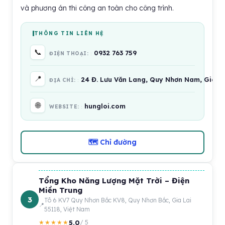
và phương án thi công an toàn cho công trình.
THÔNG TIN LIÊN HỆ
📞
0932 763 759
ĐIỆN THOẠI:
📍
24 Đ. Lưu Văn Lang, Quy Nhơn Nam, Gia La
ĐỊA CHỈ:
🌐
hungloi.com
WEBSITE:
🗺 Chỉ đường
Tổng Kho Năng Lượng Mặt Trời – Điện
Miền Trung
3
Tô 6 KV7 Quy Nhơn Bắc KV8, Quy Nhơn Bắc, Gia Lai
55118, Việt Nam
5.0
★★★★★
/ 5