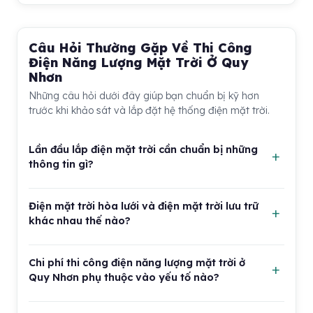
Câu Hỏi Thường Gặp Về Thi Công
Điện Năng Lượng Mặt Trời Ở Quy
Nhơn
Những câu hỏi dưới đây giúp bạn chuẩn bị kỹ hơn
trước khi khảo sát và lắp đặt hệ thống điện mặt trời.
Lần đầu lắp điện mặt trời cần chuẩn bị những
thông tin gì?
Bạn nên chuẩn bị hóa đơn điện vài tháng gần nhất,
Điện mặt trời hòa lưới và điện mặt trời lưu trữ
thông tin loại mái, diện tích mái trống và nhu cầu sử
khác nhau thế nào?
dụng điện ban ngày hoặc ban đêm. Nếu có bản vẽ nhà
hoặc ảnh mái hiện tại, việc tư vấn sẽ chính xác hơn.
Điện mặt trời hòa lưới dùng điện tạo ra ban ngày để
Đơn vị thi công cần khảo sát hướng nắng, bóng che,
Chi phí thi công điện năng lượng mặt trời ở
phục vụ phụ tải trong nhà hoặc công trình, thường
khả năng chịu tải và vị trí đặt inverter trước khi báo
Quy Nhơn phụ thuộc vào yếu tố nào?
không có pin lưu trữ nên chi phí đầu tư thấp hơn. Hệ lưu
giá. Chuẩn bị đầy đủ giúp tránh chọn sai công suất
trữ có thêm pin để dùng khi mất điện hoặc vào buổi tối,
Chi phí phụ thuộc vào công suất hệ thống, thương hiệu
hoặc lắp đặt không tối ưu.