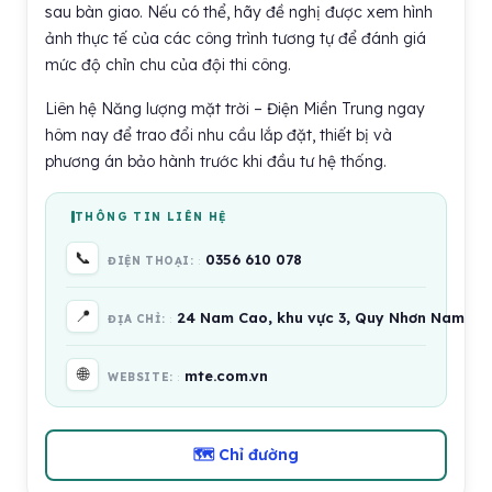
sau bàn giao. Nếu có thể, hãy đề nghị được xem hình
ảnh thực tế của các công trình tương tự để đánh giá
mức độ chỉn chu của đội thi công.
Liên hệ Năng lượng mặt trời – Điện Miền Trung ngay
hôm nay để trao đổi nhu cầu lắp đặt, thiết bị và
phương án bảo hành trước khi đầu tư hệ thống.
THÔNG TIN LIÊN HỆ
📞
0356 610 078
ĐIỆN THOẠI:
📍
24 Nam Cao, khu vực 3, Quy Nhơn Nam, Gi
ĐỊA CHỈ:
🌐
mte.com.vn
WEBSITE:
🗺 Chỉ đường