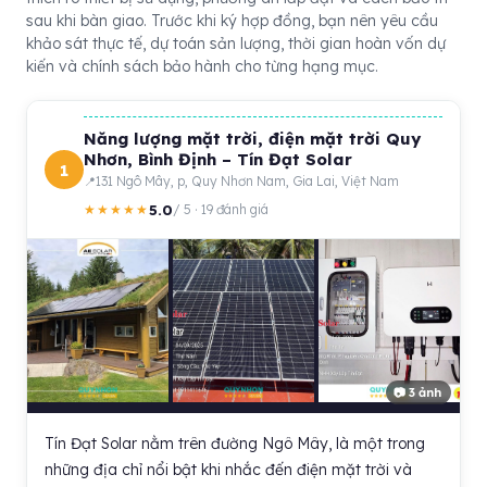
sau khi bàn giao. Trước khi ký hợp đồng, bạn nên yêu cầu
khảo sát thực tế, dự toán sản lượng, thời gian hoàn vốn dự
kiến và chính sách bảo hành cho từng hạng mục.
Năng lượng mặt trời, điện mặt trời Quy
Nhơn, Bình Định – Tín Đạt Solar
1
131 Ngô Mây, p, Quy Nhơn Nam, Gia Lai, Việt Nam
5.0
★★★★★
/ 5 · 19 đánh giá
📷 3 ảnh
Tín Đạt Solar nằm trên đường Ngô Mây, là một trong
những địa chỉ nổi bật khi nhắc đến điện mặt trời và