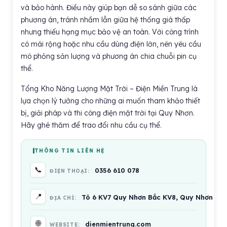
và bảo hành. Điều này giúp bạn dễ so sánh giữa các
phương án, tránh nhầm lẫn giữa hệ thống giá thấp
nhưng thiếu hạng mục bảo vệ an toàn. Với công trình
có mái rộng hoặc nhu cầu dùng điện lớn, nên yêu cầu
mô phỏng sản lượng và phương án chia chuỗi pin cụ
thể.
Tổng Kho Năng Lượng Mặt Trời – Điện Miền Trung là
lựa chọn lý tưởng cho những ai muốn tham khảo thiết
bị, giải pháp và thi công điện mặt trời tại Quy Nhơn.
Hãy ghé thăm để trao đổi nhu cầu cụ thể.
THÔNG TIN LIÊN HỆ
📞
0356 610 078
ĐIỆN THOẠI:
📍
Tô 6 KV7 Quy Nhơn Bắc KV8, Quy Nhơn Bắc,
ĐỊA CHỈ:
🌐
dienmientrung.com
WEBSITE: