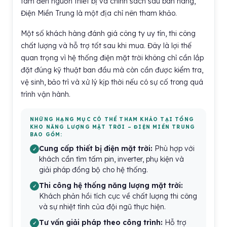
tâm đến nguồn thiết bị và chính sách sau bán hàng,
Điện Miền Trung là một địa chỉ nên tham khảo.
Một số khách hàng đánh giá công ty uy tín, thi công
chất lượng và hỗ trợ tốt sau khi mua. Đây là lợi thế
quan trọng vì hệ thống điện mặt trời không chỉ cần lắp
đặt đúng kỹ thuật ban đầu mà còn cần được kiểm tra,
vệ sinh, bảo trì và xử lý kịp thời nếu có sự cố trong quá
trình vận hành.
NHỮNG HẠNG MỤC CÓ THỂ THAM KHẢO TẠI TỔNG
KHO NĂNG LƯỢNG MẶT TRỜI – ĐIỆN MIỀN TRUNG
BAO GỒM:
Cung cấp thiết bị điện mặt trời:
Phù hợp với
khách cần tìm tấm pin, inverter, phụ kiện và
giải pháp đồng bộ cho hệ thống.
Thi công hệ thống năng lượng mặt trời:
Khách phản hồi tích cực về chất lượng thi công
và sự nhiệt tình của đội ngũ thực hiện.
Tư vấn giải pháp theo công trình:
Hỗ trợ