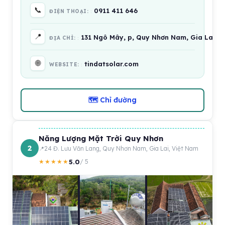
📞
0911 411 646
ĐIỆN THOẠI:
📍
131 Ngô Mây, p, Quy Nhơn Nam, Gia Lai, V
ĐỊA CHỈ:
🌐
tindatsolar.com
WEBSITE:
🗺 Chỉ đường
Năng Lượng Mặt Trời Quy Nhơn
2
24 Đ. Lưu Văn Lang, Quy Nhơn Nam, Gia Lai, Việt Nam
5.0
★★★★★
/ 5