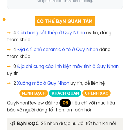
và lịch khảo sát trước khi thi công.
CÓ THỂ BẠN QUAN TÂM
4
Cửa hàng sắt thép ở Quy Nhơn
uy tín, đáng
tham khảo
4
Địa chỉ phủ ceramic ô tô ở Quy Nhơn
đáng
tham khảo
8
Địa chỉ cung cấp linh kiện máy tính ở Quy Nhơn
uy tín
2
Xưởng mộc ở Quy Nhơn
uy tín, dễ liên hệ
MINH BẠCH
KHÁCH QUAN
CHÍNH XÁC
QuyNhonReview đặt ra
03
tiêu chí với mục tiêu
bảo vệ người dùng tốt hơn, an toàn hơn
BẠN ĐỌC
: Sẽ nhận được ưu đãi tốt hơn khi nói