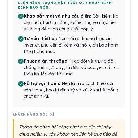
ĐIỆN NĂNG LƯỢNG MẶT TRỜI QUY NHƠN BÌNH
ĐỊNH BAO GỒM:
Khảo sát mái và nhu cầu điện:
Cần kiểm tra
diện tích, hướng nắng, tải tiêu thụ và mục tiêu
sử dụng để chọn công suất hợp lý.
Tư vấn thiết bị:
Nên hỏi rõ thương hiệu pin,
inverter, phụ kiện đi kèm và thời gian bảo hành
từng hạng mục.
Phương án thi công:
Trao đổi về khung đỡ,
chống thấm, đi dây, tủ điện và các yêu cầu an
toàn khi lắp đặt trên mái.
Hỗ trợ vận hành:
Nên làm rõ cách theo dõi
sản lượng, bảo trì định kỳ và xử lý khi hệ thống
phát sinh lỗi.
KHÁCH HÀNG NÓI GÌ
Thông tin phản hồi công khai của địa chỉ này
chưa nhiều, vì vậy khách nên liên hệ trực tiếp để