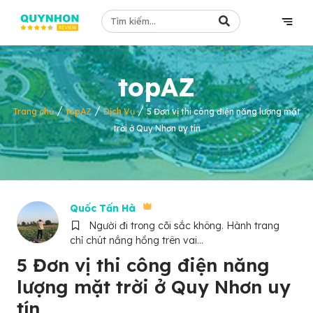
topAZ
/
/
/
Trang chủ
topAZ
Dịch Vụ
5 Đơn vị thi công điện năng lượng mặt
trời ở Quy Nhơn uy tín
Quốc Tấn Hà
Người đi trong cõi sắc không. Hành trang
chỉ chút nắng hồng trên vai...
5 Đơn vị thi công điện năng
lượng mặt trời ở Quy Nhơn uy
tín