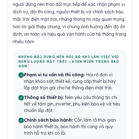
người dùng nên trao đổi trực tiếp để xác nhận phạm vi
dịch vụ, đội thi công, nguồn thiết bị và chính sách hậu
mãi. Với điện mặt trời, những thông tin này quan trọng
hơn lời giới thiệu chung, vì chúng ảnh hưởng đến độ ổn
định, an toàn và hiệu quả vận hành của hệ thống trong
nhiều năm.
NHỮNG NỘI DUNG NÊN HỎI RÕ KHI LÀM VIỆC VỚI
NĂNG LƯỢNG MẶT TRỜI – ĐIỆN MIỀN TRUNG BAO
GỒM:
Phạm vi tư vấn và thi công:
Hỏi rõ đơn vị
nhận khảo sát, thiết kế, cung cấp thiết bị hay
lắp đặt trọn gói cho hệ thống điện mặt trời.
Thông số thiết bị:
Nên yêu cầu thông tin chi
tiết về tấm pin, inverter, phụ kiện bảo vệ và tiêu
chuẩn lắp đặt.
Chính sách bảo hành:
Cần làm rõ thời gian
bảo hành thiết bị, bảo hành thi công và quy
trình hỗ trợ khi có lỗi.