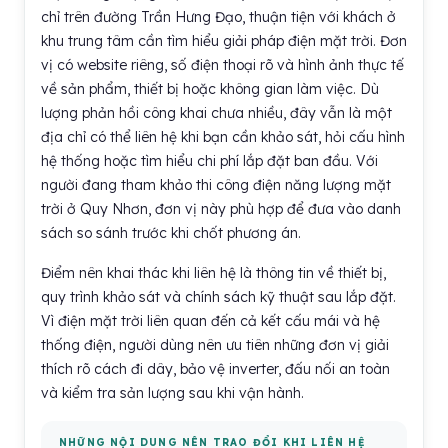
chỉ trên đường Trần Hưng Đạo, thuận tiện với khách ở
khu trung tâm cần tìm hiểu giải pháp điện mặt trời. Đơn
vị có website riêng, số điện thoại rõ và hình ảnh thực tế
về sản phẩm, thiết bị hoặc không gian làm việc. Dù
lượng phản hồi công khai chưa nhiều, đây vẫn là một
địa chỉ có thể liên hệ khi bạn cần khảo sát, hỏi cấu hình
hệ thống hoặc tìm hiểu chi phí lắp đặt ban đầu. Với
người đang tham khảo thi công điện năng lượng mặt
trời ở Quy Nhơn, đơn vị này phù hợp để đưa vào danh
sách so sánh trước khi chốt phương án.
Điểm nên khai thác khi liên hệ là thông tin về thiết bị,
quy trình khảo sát và chính sách kỹ thuật sau lắp đặt.
Vì điện mặt trời liên quan đến cả kết cấu mái và hệ
thống điện, người dùng nên ưu tiên những đơn vị giải
thích rõ cách đi dây, bảo vệ inverter, đấu nối an toàn
và kiểm tra sản lượng sau khi vận hành.
NHỮNG NỘI DUNG NÊN TRAO ĐỔI KHI LIÊN HỆ