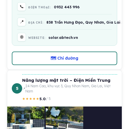
📞
0932 443 996
ĐIỆN THOẠI:
📍
838 Trần Hưng Đạo, Quy Nhơn, Gia Lai 59
ĐỊA CHỈ:
🌐
solar.abtech.vn
WEBSITE:
🗺 Chỉ đường
Năng lượng mặt trời – Điện Miền Trung
24 Nam Cao, khu vực 3, Quy Nhơn Nam, Gia Lai, Việt
5
Nam
5.0
★★★★★
/ 5