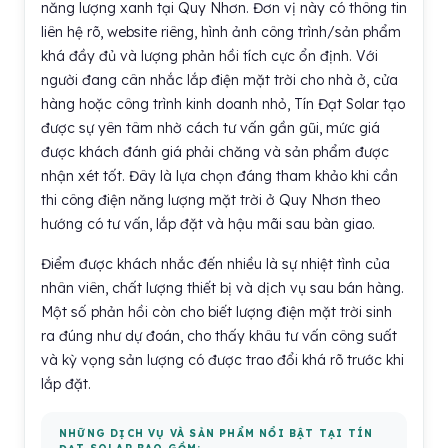
năng lượng xanh tại Quy Nhơn. Đơn vị này có thông tin
liên hệ rõ, website riêng, hình ảnh công trình/sản phẩm
khá đầy đủ và lượng phản hồi tích cực ổn định. Với
người đang cân nhắc lắp điện mặt trời cho nhà ở, cửa
hàng hoặc công trình kinh doanh nhỏ, Tín Đạt Solar tạo
được sự yên tâm nhờ cách tư vấn gần gũi, mức giá
được khách đánh giá phải chăng và sản phẩm được
nhận xét tốt. Đây là lựa chọn đáng tham khảo khi cần
thi công điện năng lượng mặt trời ở Quy Nhơn theo
hướng có tư vấn, lắp đặt và hậu mãi sau bàn giao.
Điểm được khách nhắc đến nhiều là sự nhiệt tình của
nhân viên, chất lượng thiết bị và dịch vụ sau bán hàng.
Một số phản hồi còn cho biết lượng điện mặt trời sinh
ra đúng như dự đoán, cho thấy khâu tư vấn công suất
và kỳ vọng sản lượng có được trao đổi khá rõ trước khi
lắp đặt.
NHỮNG DỊCH VỤ VÀ SẢN PHẨM NỔI BẬT TẠI TÍN