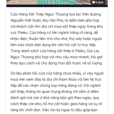
📷 1 ảnh
Cửa Hàng Sắt Thép Ngọc Thương tọa lạc trên đường
Nguyễn Viết Xuân, khu Hội Phú, là điểm bán phù hợp
với khách cần tìm địa chỉ mua sắt thép ngay trong khu
vực Pleiku. Cửa hàng có tên ngành hàng rõ ràng, dễ
nhận diện, thuận tiện cho chủ nhà, thợ xây hoặc người
làm sửa chữa dân dụng khi cần hỏi vật tư trực tiếp.
Trong danh sách cửa hàng sắt thép ở Pleiku, Gia Lai,
Ngọc Thương phù hợp với nhu cầu mua nhanh, hỏi giá
theo quy cách và chủ động trao đổi trước về số lượng.
Dữ liệu phản hồi của cửa hàng chưa nhiều, vì vậy người
mua nên xem đây là địa chỉ tham khảo và liên hệ trực
tiếp để xác nhận chủng loại hàng đang có. Với ngành
sắt thép, thông tin quan trọng không chỉ nằm ở điểm
đánh giá mà còn ở khả năng báo giá theo ngày, quy
cách thép còn kho, hỗ trợ cắt hoặc giao hàng và sự rõ
ràng khi chốt đơn. Việc hỏi kỹ ngay từ đầu giúp bạn