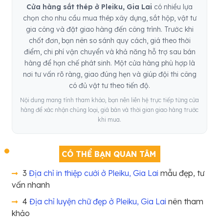
Cửa hàng sắt thép ở Pleiku, Gia Lai
có nhiều lựa
chọn cho nhu cầu mua thép xây dựng, sắt hộp, vật tư
gia công và đặt giao hàng đến công trình. Trước khi
chốt đơn, bạn nên so sánh quy cách, giá theo thời
điểm, chi phí vận chuyển và khả năng hỗ trợ sau bán
hàng để hạn chế phát sinh. Một cửa hàng phù hợp là
nơi tư vấn rõ ràng, giao đúng hẹn và giúp đội thi công
có đủ vật tư theo tiến độ.
Nội dung mang tính tham khảo, bạn nên liên hệ trực tiếp từng cửa
hàng để xác nhận chủng loại, giá bán và thời gian giao hàng trước
khi mua.
CÓ THỂ BẠN QUAN TÂM
3
Địa chỉ in thiệp cưới ở Pleiku, Gia Lai
mẫu đẹp, tư
vấn nhanh
4
Địa chỉ luyện chữ đẹp ở Pleiku, Gia Lai
nên tham
khảo