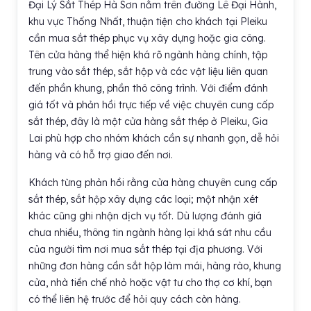
Đại Lý Sắt Thép Hà Sơn nằm trên đường Lê Đại Hành,
khu vực Thống Nhất, thuận tiện cho khách tại Pleiku
cần mua sắt thép phục vụ xây dựng hoặc gia công.
Tên cửa hàng thể hiện khá rõ ngành hàng chính, tập
trung vào sắt thép, sắt hộp và các vật liệu liên quan
đến phần khung, phần thô công trình. Với điểm đánh
giá tốt và phản hồi trực tiếp về việc chuyên cung cấp
sắt thép, đây là một cửa hàng sắt thép ở Pleiku, Gia
Lai phù hợp cho nhóm khách cần sự nhanh gọn, dễ hỏi
hàng và có hỗ trợ giao đến nơi.
Khách từng phản hồi rằng cửa hàng chuyên cung cấp
sắt thép, sắt hộp xây dựng các loại; một nhận xét
khác cũng ghi nhận dịch vụ tốt. Dù lượng đánh giá
chưa nhiều, thông tin ngành hàng lại khá sát nhu cầu
của người tìm nơi mua sắt thép tại địa phương. Với
những đơn hàng cần sắt hộp làm mái, hàng rào, khung
cửa, nhà tiền chế nhỏ hoặc vật tư cho thợ cơ khí, bạn
có thể liên hệ trước để hỏi quy cách còn hàng.