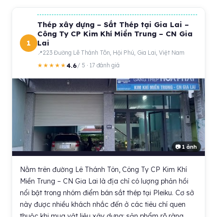
Thép xây dựng – Sắt Thép tại Gia Lai –
Công Ty CP Kim Khí Miền Trung – CN Gia
1
Lai
223 Đường Lê Thánh Tôn, Hội Phú, Gia Lai, Việt Nam
4.6
★★★★★
/ 5 · 17 đánh giá
📷 1 ảnh
Nằm trên đường Lê Thánh Tôn, Công Ty CP Kim Khí
Miền Trung – CN Gia Lai là địa chỉ có lượng phản hồi
nổi bật trong nhóm điểm bán sắt thép tại Pleiku. Cơ sở
này được nhiều khách nhắc đến ở các tiêu chí quen
thuộc khi mua vật liệu xây dựng: sản phẩm rõ ràng,