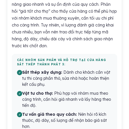
năng giao nhanh và sự ổn định của quy cách. Phản
hồi “giá tốt cho thợ” cho thấy cửa hàng có thể phù hợp
với nhóm khách mua thường xuyên, cần tối ưu chi phí
cho công trình. Tuy nhiên, vì lượng đánh giá công khai
chưa nhiều, bạn vẫn nên trao đổi trực tiếp từng mã
hàng, độ dày, chiều dài cây và chính sách giao nhận
trước khi chốt đơn.
CÁC NHÓM SẢN PHẨM VÀ HỖ TRỢ TẠI CỬA HÀNG
SẮT THÉP THÀNH PHÁT 3:
Sắt thép xây dựng:
Dành cho khách cần vật
tư thi công phần thô, sửa nhà hoặc hoàn thiện
kết cấu phụ.
Vật tư cho thợ:
Phù hợp với nhóm mua theo
công trình, cần hỏi giá nhanh và lấy hàng theo
tiến độ.
Tư vấn giá theo quy cách:
Nên hỏi rõ kích
thước, độ dày, số lượng để nhận báo giá sát
hơn.