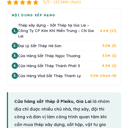
5/5 - (61 bình chọn)
NỘI DUNG XẾP HẠNG
Thép xây dựng – Sắt Thép tại Gia Lai –
Công Ty CP Kim Khí Miền Trung – CN Gia
1.
4.6★ (17)
Lai
Đại Lý Sắt Thép Hà Sơn
2.
5.0★ (2)
Cửa Hàng Sắt Thép Ngọc Thương
3.
5.0★ (1)
Cửa Hàng Sắt Thép Thành Phát 3
4.
4.0★ (1)
Cửa Hàng Vlxd Sắt Thép Thành Ly
5.
5.0★ (chưa rõ)
Cửa hàng sắt thép ở Pleiku, Gia Lai
là nhóm
địa chỉ được nhiều chủ nhà, thợ xây, đội thi
công và đơn vị làm công trình quan tâm khi
cần mua thép xây dựng, sắt hộp, vật tư gia