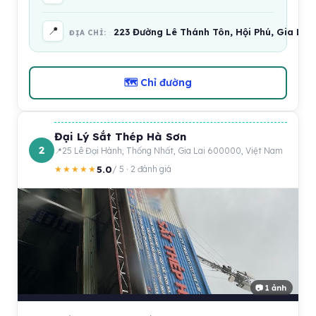
📍
223 Đường Lê Thánh Tôn, Hội Phú, Gia Lai
ĐỊA CHỈ:
🗺 Chỉ đường
Đại Lý Sắt Thép Hà Sơn
2
25 Lê Đại Hành, Thống Nhất, Gia Lai 600000, Việt Nam
5.0
★★★★★
/ 5 · 2 đánh giá
📷 1 ảnh