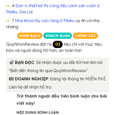
4
Đơn vị thiết kế thi công tiểu cảnh sân vườn ở
Pleiku, Gia Lai
7
Nha khoa lấy cao răng ở Pleiku
uy tín và nhẹ
nhàng
MINH BẠCH
KHÁCH QUAN
CHÍNH XÁC
QuyNhonReview đặt ra
03
tiêu chí với mục tiêu
bảo vệ người dùng tốt hơn, an toàn hơn
BẠN ĐỌC
: Sẽ nhận được ưu đãi tốt hơn khi nói
"Biết đến thông tin qua QuyNhonReview"
DOANH NGHIỆP
: Đăng tải thông tin MIỄN PHÍ.
Liên hệ để nhận hỗ trợ
Trở thành người đầu tiên bình luận cho bài
viết này!
NỘI DUNG BÌNH LUẬN