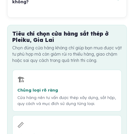
và thời gian giữ giá là bao lâu.
không?
hàng giao đến công trình, nên có người nhận hiểu đúng
vật tư để đối chiếu ngay lúc xuống hàng. Nếu mua số
Với vật tư nặng và dài như sắt thép, đặt giao hàng
lượng lớn, nên yêu cầu ghi rõ quy cách trong đơn hàng
thường thuận tiện hơn tự vận chuyển. Bạn nên cung
hoặc phiếu giao để dễ xử lý khi có sai lệch.
cấp địa chỉ chính xác, đường vào có xe tải hay không,
Tiêu chí chọn cửa hàng sắt thép ở
vị trí xuống hàng và thời gian công trình có người
Pleiku, Gia Lai
nhận. Nếu hẻm nhỏ hoặc khu vực khó dừng xe, hãy
Chọn đúng cửa hàng không chỉ giúp bạn mua được vật
trao đổi trước để cửa hàng sắp xếp phương án phù
tư phù hợp mà còn giảm rủi ro thiếu hàng, giao chậm
hợp.
hoặc sai quy cách trong quá trình thi công.
🏗️
Chủng loại rõ ràng
Cửa hàng nên tư vấn được thép xây dựng, sắt hộp,
quy cách và mục đích sử dụng từng loại.
📏