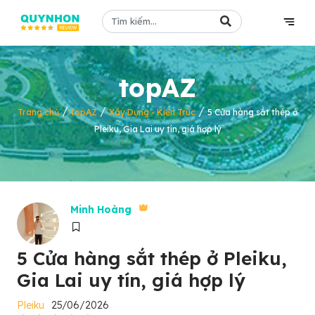
topAZ
/
/
/
Trang chủ
topAZ
Xây Dựng - Kiến Trúc
5 Cửa hàng sắt thép ở
Pleiku, Gia Lai uy tín, giá hợp lý
Minh Hoàng
5 Cửa hàng sắt thép ở Pleiku,
Gia Lai uy tín, giá hợp lý
Pleiku
25/06/2026