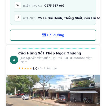
📞
0973 987 667
ĐIỆN THOẠI:
📍
25 Lê Đại Hành, Thống Nhất, Gia Lai 6000
ĐỊA CHỈ:
🗺 Chỉ đường
Cửa Hàng Sắt Thép Ngọc Thương
143 Nguyễn Viết Xuân, Hội Phú, Gia Lai 600000, Việt
3
Nam
5.0
★★★★★
/ 5 · 1 đánh giá