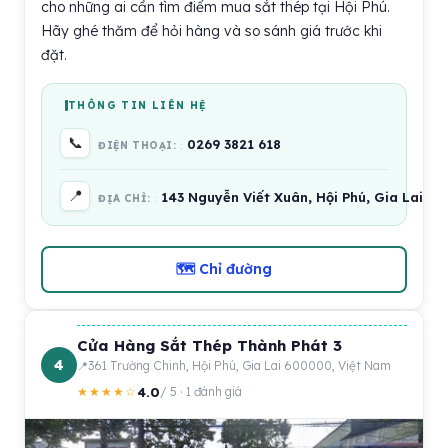
cho những ai cần tìm điểm mua sắt thép tại Hội Phú.
Hãy ghé thăm để hỏi hàng và so sánh giá trước khi
đặt.
THÔNG TIN LIÊN HỆ
📞
0269 3821 618
ĐIỆN THOẠI:
📍
143 Nguyễn Viết Xuân, Hội Phú, Gia Lai 6
ĐỊA CHỈ:
🗺 Chỉ đường
Cửa Hàng Sắt Thép Thành Phát 3
4
361 Trường Chinh, Hội Phú, Gia Lai 600000, Việt Nam
4.0
★★★★☆
/ 5 · 1 đánh giá