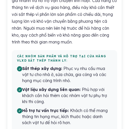
giá nhanh và hỗ trợ vận chuyển linh hoạt. Cửa hàng có
thông tin về dịch vụ giao hàng, điều này khá cần thiết
với sắt thép vì phần lớn sản phẩm có chiều dài, trọng
lượng lớn và khó vận chuyển bằng phương tiện cá
nhân. Người mua nên liên hệ trước để hỏi hàng còn
kho, quy cách phổ biến và khả năng giao đến công
trình theo thời gian mong muốn.
CÁC NHÓM SẢN PHẨM VÀ HỖ TRỢ TẠI CỬA HÀNG
VLXD SẮT THÉP THÀNH LY:
Sắt thép xây dựng:
Phục vụ nhu cầu mua
vật tư cho nhà ở, sửa chữa, gia công và các
hạng mục công trình nhỏ.
Vật liệu xây dựng liên quan:
Phù hợp với
khách cần hỏi thêm các nhóm vật tư phụ trợ
khi thi công.
Hỗ trợ tư vấn trực tiếp:
Khách có thể mang
thông tin hạng mục, kích thước hoặc danh
sách vật tư để hỏi rõ hơn.