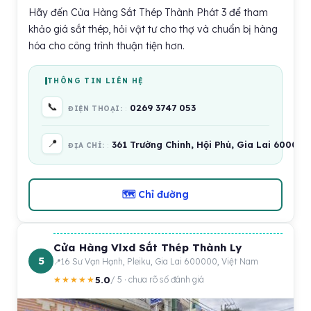
Hãy đến Cửa Hàng Sắt Thép Thành Phát 3 để tham
khảo giá sắt thép, hỏi vật tư cho thợ và chuẩn bị hàng
hóa cho công trình thuận tiện hơn.
THÔNG TIN LIÊN HỆ
📞
0269 3747 053
ĐIỆN THOẠI:
📍
361 Trường Chinh, Hội Phú, Gia Lai 600000
ĐỊA CHỈ:
🗺 Chỉ đường
Cửa Hàng Vlxd Sắt Thép Thành Ly
5
16 Sư Vạn Hạnh, Pleiku, Gia Lai 600000, Việt Nam
5.0
★★★★★
/ 5 · chưa rõ số đánh giá