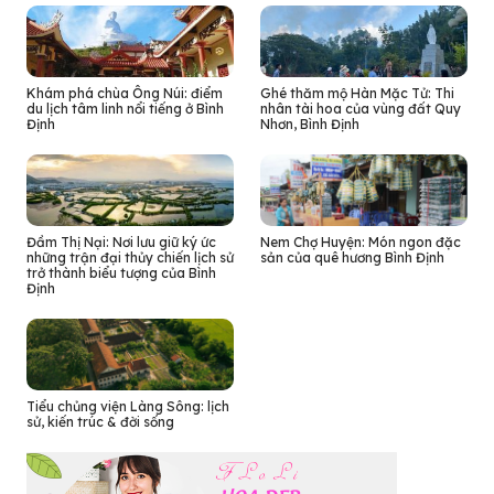
Khám phá chùa Ông Núi: điểm
Ghé thăm mộ Hàn Mặc Tử: Thi
du lịch tâm linh nổi tiếng ở Bình
nhân tài hoa của vùng đất Quy
Định
Nhơn, Bình Định
Đầm Thị Nại: Nơi lưu giữ ký ức
Nem Chợ Huyện: Món ngon đặc
những trận đại thủy chiến lịch sử
sản của quê hương Bình Định
trở thành biểu tượng của Bình
Định
Tiểu chủng viện Làng Sông: lịch
sử, kiến trúc & đời sống