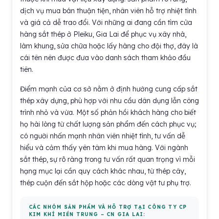
dịch vụ mua bán thuận tiện, nhân viên hỗ trợ nhiệt tình
và giá cả dễ trao đổi. Với những ai đang cần tìm cửa
hàng sắt thép ở Pleiku, Gia Lai để phục vụ xây nhà,
làm khung, sửa chữa hoặc lấy hàng cho đội thợ, đây là
cái tên nên được đưa vào danh sách tham khảo đầu
tiên.
Điểm mạnh của cơ sở nằm ở định hướng cung cấp sắt
thép xây dựng, phù hợp với nhu cầu dân dụng lẫn công
trình nhỏ và vừa. Một số phản hồi khách hàng cho biết
họ hài lòng từ chất lượng sản phẩm đến cách phục vụ;
có người nhấn mạnh nhân viên nhiệt tình, tư vấn dễ
hiểu và cảm thấy yên tâm khi mua hàng. Với ngành
sắt thép, sự rõ ràng trong tư vấn rất quan trọng vì mỗi
hạng mục lại cần quy cách khác nhau, từ thép cây,
thép cuộn đến sắt hộp hoặc các dòng vật tư phụ trợ.
CÁC NHÓM SẢN PHẨM VÀ HỖ TRỢ TẠI CÔNG TY CP
KIM KHÍ MIỀN TRUNG – CN GIA LAI: