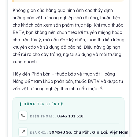
Không gian cửa hàng qua hình ảnh cho thấy định
hướng bán vật tư nông nghiệp khá rõ ràng, thuận tiện
cho khách cần xem sản phẩm trực tiếp. Khi mua thuốc
BVTV, bạn không nên chọn theo lời truyền miệng hoặc
pha trộn tùy ý, mà cần đọc kỹ nhãn, tuân thủ liều lượng
khuyến cáo và sử dụng đồ bảo hộ. Điều này giúp hạn
chế rủi ro cho cây trồng, người sử dụng và môi trường
xung quanh.
Hãy đến Phân bón – thuốc bảo vệ thực vật Hoàng
Nông để tham khảo phân bón, thuốc BVTV và được tư
vấn vật tư nông nghiệp theo nhu cầu thực tế.
THÔNG TIN LIÊN HỆ
📞
0343 101 518
ĐIỆN THOẠI:
📍
5XM5+JG3, Chư Păh, Gia Lai, Việt Nam
ĐỊA CHỈ: