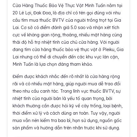
Cửa Hàng Thuốc Bảo Vệ Thực Vật Minh Tuấn nằm tại
20 Lê Lợi, Đak Đoa, là địa chỉ có tên gọi đúng với nhu
cầu tìm mua thuốc BVTV của người trồng trọt tại Gia
Lai. Cơ sở có điểm đánh giá 5.0 sao và nhận xét tích
cực về không gian rộng, thoáng, nhiều mặt hàng cùng
thái độ hỗ trợ nhiệt tình của chủ cửa hàng. Với người
đang tìm cửa hàng thuốc bảo vệ thực vật ở Pleiku, Gia
Lai nhưng có thể di chuyển đến các khu vực lân cận,
Minh Tuấn là lựa chọn đáng tham khảo.
Điểm được khách nhắc đến rõ nhất là cửa hàng rộng
rãi và có nhiều mặt hàng, giúp người mua dễ trao đổi
theo nhu cầu canh tác. Trong lĩnh vực thuốc BVTV, sự
nhiệt tình của người bán là yếu tố quan trọng, bởi
khách thường cần được hỏi kỹ về cây trồng, loại bệnh,
thời điểm xử lý và cách dùng an toàn. Tuy vậy, người
mua vẫn nên kiểm tra bao bì, hạn sử dụng, nguồn gốc
sản phẩm và hướng dẫn trên nhãn trước khi sử dụng.