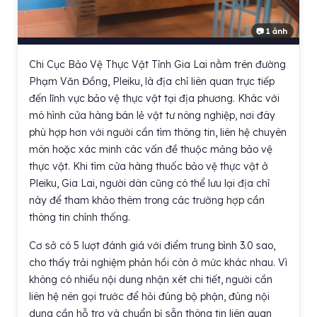
📷 1 ảnh
Chi Cục Bảo Vệ Thực Vật Tỉnh Gia Lai nằm trên đường
Phạm Văn Đồng, Pleiku, là địa chỉ liên quan trực tiếp
đến lĩnh vực bảo vệ thực vật tại địa phương. Khác với
mô hình cửa hàng bán lẻ vật tư nông nghiệp, nơi đây
phù hợp hơn với người cần tìm thông tin, liên hệ chuyên
môn hoặc xác minh các vấn đề thuộc mảng bảo vệ
thực vật. Khi tìm cửa hàng thuốc bảo vệ thực vật ở
Pleiku, Gia Lai, người dân cũng có thể lưu lại địa chỉ
này để tham khảo thêm trong các trường hợp cần
thông tin chính thống.
Cơ sở có 5 lượt đánh giá với điểm trung bình 3.0 sao,
cho thấy trải nghiệm phản hồi còn ở mức khác nhau. Vì
không có nhiều nội dung nhận xét chi tiết, người cần
liên hệ nên gọi trước để hỏi đúng bộ phận, đúng nội
dung cần hỗ trợ và chuẩn bị sẵn thông tin liên quan