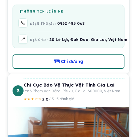
THÔNG TIN LIÊN HỆ
📞
0932 485 068
ĐIỆN THOẠI:
📍
20 Lê Lợi, Đak Đoa, Gia Lai, Việt Nam
ĐỊA CHỈ:
🗺 Chỉ đường
Chi Cục Bảo Vệ Thực Vật Tỉnh Gia Lai
3
86 Phạm Văn Đồng, Pleiku, Gia Lai 600000, Việt Nam
3.0
★★★☆☆
/ 5 · 5 đánh giá