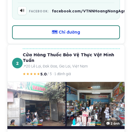
🔊
facebook.com/VTNNHoangNongAgri
FACEBOOK:
🗺 Chỉ đường
Cửa Hàng Thuốc Bảo Vệ Thực Vật Minh
Tuấn
2
20 Lê Lợi, Đak Đoa, Gia Lai, Việt Nam
5.0
★★★★★
/ 5 · 1 đánh giá
📷 2 ảnh