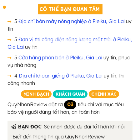
CÓ THỂ BẠN QUAN TÂM
5
Địa chỉ bán máy nông nghiệp ở Pleiku, Gia Lai
uy
tín
5
Đơn vị thi công điện năng lượng mặt trời ở Pleiku,
Gia Lai
uy tín
5
Cửa hàng phân bón ở Pleiku, Gia Lai
uy tín, phục
vụ nhà nông
4
Địa chỉ khoan giếng ở Pleiku, Gia Lai
uy tín, thi
công nhanh
MINH BẠCH
KHÁCH QUAN
CHÍNH XÁC
QuyNhonReview đặt ra
03
tiêu chí với mục tiêu
bảo vệ người dùng tốt hơn, an toàn hơn
BẠN ĐỌC
: Sẽ nhận được ưu đãi tốt hơn khi nói
"Biết đến thông tin qua QuyNhonReview"