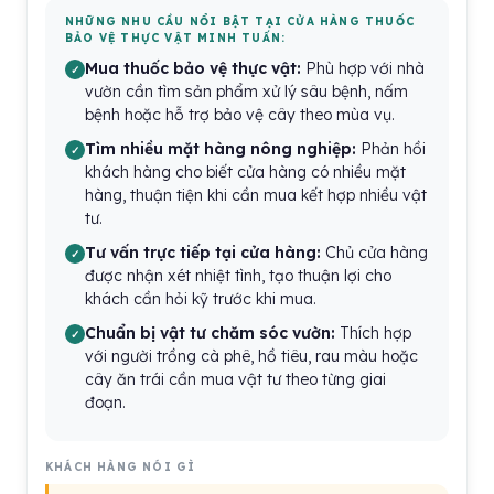
NHỮNG NHU CẦU NỔI BẬT TẠI CỬA HÀNG THUỐC
BẢO VỆ THỰC VẬT MINH TUẤN:
Mua thuốc bảo vệ thực vật:
Phù hợp với nhà
vườn cần tìm sản phẩm xử lý sâu bệnh, nấm
bệnh hoặc hỗ trợ bảo vệ cây theo mùa vụ.
Tìm nhiều mặt hàng nông nghiệp:
Phản hồi
khách hàng cho biết cửa hàng có nhiều mặt
hàng, thuận tiện khi cần mua kết hợp nhiều vật
tư.
Tư vấn trực tiếp tại cửa hàng:
Chủ cửa hàng
được nhận xét nhiệt tình, tạo thuận lợi cho
khách cần hỏi kỹ trước khi mua.
Chuẩn bị vật tư chăm sóc vườn:
Thích hợp
với người trồng cà phê, hồ tiêu, rau màu hoặc
cây ăn trái cần mua vật tư theo từng giai
đoạn.
KHÁCH HÀNG NÓI GÌ