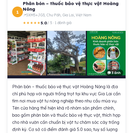
Phân bón – thuốc bảo vệ thực vật Hoàng
Nông
1
5XM5+JG3, Chư Păh, Gia Lai, Việt Nam
5.0
★★★★★
/ 5 · 1 đánh giá
📷 3 ảnh
Phân bón – thuốc bảo vệ thực vật Hoàng Nông là địa
chỉ phù hợp với người trồng trọt tại khu vực Gia Lai cần
tìm nơi mua vật tư nông nghiệp theo nhu cầu mùa vụ.
Tên cửa hàng thể hiện khá rõ nhóm sản phẩm chính,
bao gồm phân bón và thuốc bảo vệ thực vật, thích hợp
cho nhà vườn cần chuẩn bị vật tư chăm sóc cây trồng
định kỳ. Cơ sở có điểm đánh giá 5.0 sao, tuy số lượng