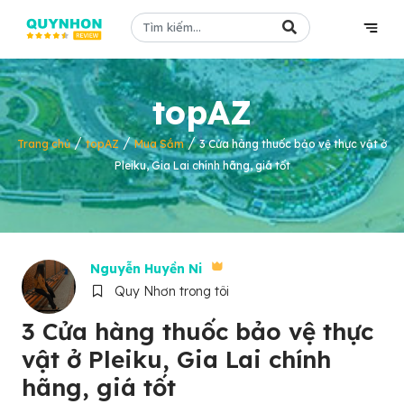
topAZ
/
/
/
Trang chủ
topAZ
Mua Sắm
3 Cửa hàng thuốc bảo vệ thực vật ở
Pleiku, Gia Lai chính hãng, giá tốt
Nguyễn Huyền Ni
Quy Nhơn trong tôi
3 Cửa hàng thuốc bảo vệ thực
vật ở Pleiku, Gia Lai chính
hãng, giá tốt