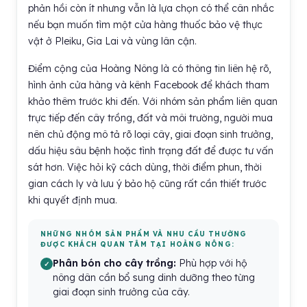
phản hồi còn ít nhưng vẫn là lựa chọn có thể cân nhắc
nếu bạn muốn tìm một cửa hàng thuốc bảo vệ thực
vật ở Pleiku, Gia Lai và vùng lân cận.
Điểm cộng của Hoàng Nông là có thông tin liên hệ rõ,
hình ảnh cửa hàng và kênh Facebook để khách tham
khảo thêm trước khi đến. Với nhóm sản phẩm liên quan
trực tiếp đến cây trồng, đất và môi trường, người mua
nên chủ động mô tả rõ loại cây, giai đoạn sinh trưởng,
dấu hiệu sâu bệnh hoặc tình trạng đất để được tư vấn
sát hơn. Việc hỏi kỹ cách dùng, thời điểm phun, thời
gian cách ly và lưu ý bảo hộ cũng rất cần thiết trước
khi quyết định mua.
NHỮNG NHÓM SẢN PHẨM VÀ NHU CẦU THƯỜNG
ĐƯỢC KHÁCH QUAN TÂM TẠI HOÀNG NÔNG:
Phân bón cho cây trồng:
Phù hợp với hộ
nông dân cần bổ sung dinh dưỡng theo từng
giai đoạn sinh trưởng của cây.