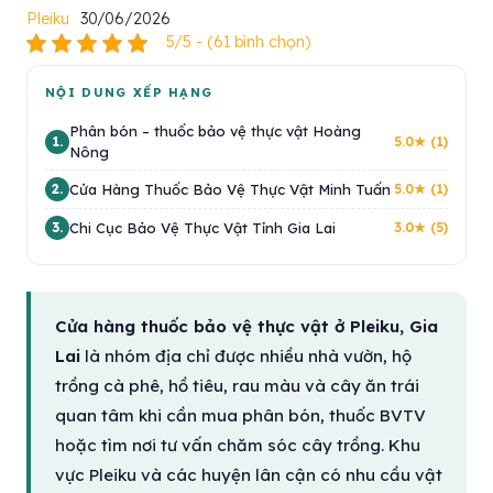
Pleiku
30/06/2026
5/5 - (61 bình chọn)
NỘI DUNG XẾP HẠNG
Phân bón – thuốc bảo vệ thực vật Hoàng
1.
5.0★ (1)
Nông
Cửa Hàng Thuốc Bảo Vệ Thực Vật Minh Tuấn
2.
5.0★ (1)
Chi Cục Bảo Vệ Thực Vật Tỉnh Gia Lai
3.
3.0★ (5)
Cửa hàng thuốc bảo vệ thực vật ở Pleiku, Gia
Lai
là nhóm địa chỉ được nhiều nhà vườn, hộ
trồng cà phê, hồ tiêu, rau màu và cây ăn trái
quan tâm khi cần mua phân bón, thuốc BVTV
hoặc tìm nơi tư vấn chăm sóc cây trồng. Khu
vực Pleiku và các huyện lân cận có nhu cầu vật