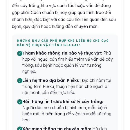
đến cây trồng, khu vực canh tác hoặc vấn đề đang
gặp phải. Cách chuẩn bị này giúp quá trình trao đổi
nhanh hơn, đặc biệt với các câu hỏi liên quan đến sâu
bệnh, quy định hoặc hướng dẫn chuyên môn.
NHỮNG NHU CẦU PHÙ HỢP KHI LIÊN HỆ CHI CỤC
BẢO VỆ THỰC VẬT TỈNH GIA LAI:
Tham khảo thông tin bảo vệ thực vật:
Phù
hợp với người cần tìm hiểu thêm về vấn đề cây
trồng, sâu bệnh hoặc quản lý vật tư nông
nghiệp.
Liên hệ theo địa bàn Pleiku:
Địa chỉ nằm tại
trung tâm Pleiku, thuận tiện hơn cho người ở
nội thành cần đến trực tiếp.
Hỏi thông tin trước khi xử lý cây trồng:
Người dân nên chuẩn bị hình ảnh, mẫu bệnh
hoặc mô tả hiện trạng để việc trao đổi rõ ràng
hơn.
Xác minh thông tin chuyên môn:
Hữu ích