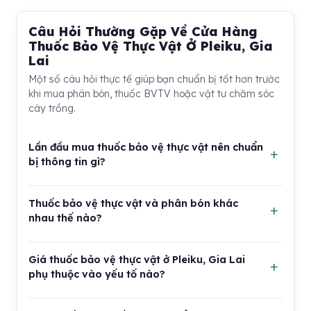
Câu Hỏi Thường Gặp Về Cửa Hàng
Thuốc Bảo Vệ Thực Vật Ở Pleiku, Gia
Lai
Một số câu hỏi thực tế giúp bạn chuẩn bị tốt hơn trước
khi mua phân bón, thuốc BVTV hoặc vật tư chăm sóc
cây trồng.
Lần đầu mua thuốc bảo vệ thực vật nên chuẩn
bị thông tin gì?
Bạn nên chuẩn bị tên cây trồng, giai đoạn sinh trưởng,
Thuốc bảo vệ thực vật và phân bón khác
biểu hiện sâu bệnh và diện tích cần xử lý. Nếu có thể,
nhau thế nào?
hãy chụp rõ lá, thân, quả hoặc vùng bị hại để người
bán dễ tư vấn hơn. Không nên chỉ nói chung chung là
Phân bón chủ yếu cung cấp dinh dưỡng để cây sinh
cây bị bệnh vì mỗi loại sâu, nấm hoặc thiếu dinh dưỡng
Giá thuốc bảo vệ thực vật ở Pleiku, Gia Lai
trưởng, ra rễ, phát lá, ra hoa hoặc nuôi trái. Thuốc bảo
cần hướng xử lý khác nhau. Khi nhận sản phẩm, hãy
phụ thuộc vào yếu tố nào?
vệ thực vật dùng để phòng trừ hoặc xử lý các vấn đề
hỏi kỹ cách dùng, thời điểm sử dụng và thời gian cách
như sâu hại, nấm bệnh, cỏ dại hay một số tác nhân
Giá thường phụ thuộc vào thương hiệu, dung tích, hoạt
ly.
gây hại khác. Hai nhóm sản phẩm này có mục đích