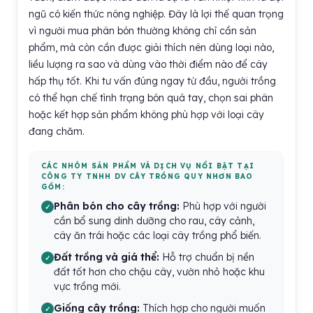
ngũ có kiến thức nông nghiệp. Đây là lợi thế quan trọng
vì người mua phân bón thường không chỉ cần sản
phẩm, mà còn cần được giải thích nên dùng loại nào,
liều lượng ra sao và dùng vào thời điểm nào để cây
hấp thụ tốt. Khi tư vấn đúng ngay từ đầu, người trồng
có thể hạn chế tình trạng bón quá tay, chọn sai phân
hoặc kết hợp sản phẩm không phù hợp với loại cây
đang chăm.
CÁC NHÓM SẢN PHẨM VÀ DỊCH VỤ NỔI BẬT TẠI
CÔNG TY TNHH DV CÂY TRỒNG QUY NHƠN BAO
GỒM:
Phân bón cho cây trồng:
Phù hợp với người
cần bổ sung dinh dưỡng cho rau, cây cảnh,
cây ăn trái hoặc các loại cây trồng phổ biến.
Đất trồng và giá thể:
Hỗ trợ chuẩn bị nền
đất tốt hơn cho chậu cây, vườn nhỏ hoặc khu
vực trồng mới.
Giống cây trồng:
Thích hợp cho người muốn