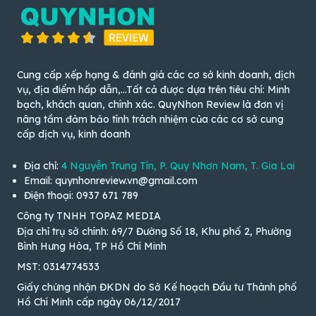
Cung cấp xếp hạng & đánh giá các cơ sở kinh doanh, dịch
vụ, địa điểm hấp dẫn,...Tất cả được dựa trên tiêu chí: Minh
bạch, khách quan, chính xác. QuyNhon Review là đơn vị
nâng tầm đảm bảo tính trách nhiệm của các cơ sở cung
cấp dịch vụ, kinh doanh
Địa chỉ:
4 Nguyễn Trung Tín, P. Quy Nhơn Nam, T. Gia Lai
Email: quynhonreview.vn@gmail.com
Điện thoại: 0937 671 789
Công ty TNHH TOPAZ MEDIA
Địa chỉ trụ sở chính: 69/7 Đường Số 18, Khu phố 2, Phường
Bình Hưng Hòa, TP Hồ Chí Minh
MST: 0314774533
Giấy chứng nhận ĐKDN do Sở Kế hoạch Đầu tư Thành phố
Hồ Chí Minh cấp ngày 06/12/2017