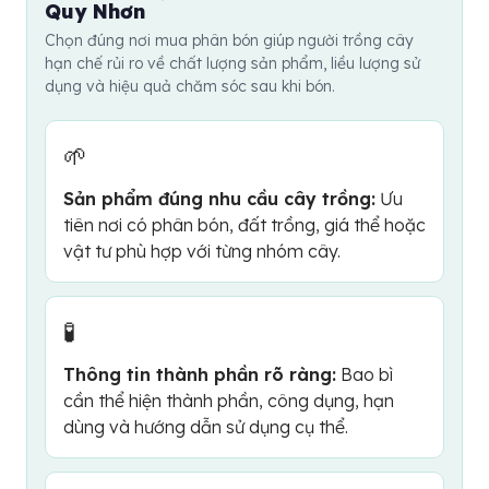
Với sản phẩm mới, bạn nên mua lượng vừa đủ để thử
Quy Nhơn
bón theo đợt, gắn với giai đoạn ra lá, ra hoa, đậu quả
trước khi dùng trên diện rộng.
Chọn đúng nơi mua phân bón giúp người trồng cây
hoặc phục hồi sau thu hoạch. Không nên bón liên tục
hạn chế rủi ro về chất lượng sản phẩm, liều lượng sử
khi cây đang bệnh nặng, úng rễ hoặc vừa thay chậu vì
dụng và hiệu quả chăm sóc sau khi bón.
cây cần ổn định trước khi hấp thụ dinh dưỡng.
🌱
Sản phẩm đúng nhu cầu cây trồng:
Ưu
tiên nơi có phân bón, đất trồng, giá thể hoặc
vật tư phù hợp với từng nhóm cây.
🧪
Thông tin thành phần rõ ràng:
Bao bì
cần thể hiện thành phần, công dụng, hạn
dùng và hướng dẫn sử dụng cụ thể.