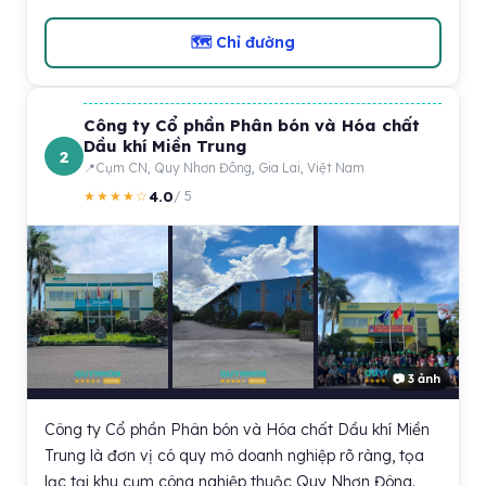
🗺 Chỉ đường
Công ty Cổ phần Phân bón và Hóa chất
Dầu khí Miền Trung
2
Cụm CN, Quy Nhơn Đông, Gia Lai, Việt Nam
4.0
★★★★☆
/ 5
📷 3 ảnh
Công ty Cổ phần Phân bón và Hóa chất Dầu khí Miền
Trung là đơn vị có quy mô doanh nghiệp rõ ràng, tọa
lạc tại khu cụm công nghiệp thuộc Quy Nhơn Đông.