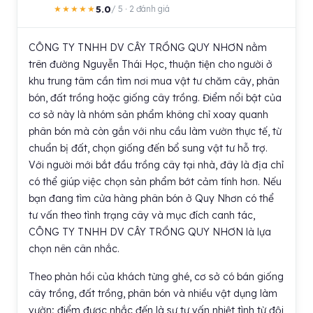
5.0
★★★★★
/ 5 · 2 đánh giá
CÔNG TY TNHH DV CÂY TRỒNG QUY NHƠN nằm
trên đường Nguyễn Thái Học, thuận tiện cho người ở
khu trung tâm cần tìm nơi mua vật tư chăm cây, phân
bón, đất trồng hoặc giống cây trồng. Điểm nổi bật của
cơ sở này là nhóm sản phẩm không chỉ xoay quanh
phân bón mà còn gắn với nhu cầu làm vườn thực tế, từ
chuẩn bị đất, chọn giống đến bổ sung vật tư hỗ trợ.
Với người mới bắt đầu trồng cây tại nhà, đây là địa chỉ
có thể giúp việc chọn sản phẩm bớt cảm tính hơn. Nếu
bạn đang tìm cửa hàng phân bón ở Quy Nhơn có thể
tư vấn theo tình trạng cây và mục đích canh tác,
CÔNG TY TNHH DV CÂY TRỒNG QUY NHƠN là lựa
chọn nên cân nhắc.
Theo phản hồi của khách từng ghé, cơ sở có bán giống
cây trồng, đất trồng, phân bón và nhiều vật dụng làm
vườn; điểm được nhắc đến là sự tư vấn nhiệt tình từ đội