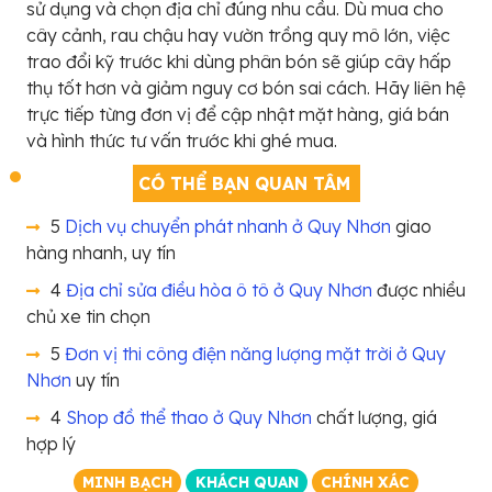
sử dụng và chọn địa chỉ đúng nhu cầu. Dù mua cho
cây cảnh, rau chậu hay vườn trồng quy mô lớn, việc
trao đổi kỹ trước khi dùng phân bón sẽ giúp cây hấp
thụ tốt hơn và giảm nguy cơ bón sai cách. Hãy liên hệ
trực tiếp từng đơn vị để cập nhật mặt hàng, giá bán
và hình thức tư vấn trước khi ghé mua.
CÓ THỂ BẠN QUAN TÂM
5
Dịch vụ chuyển phát nhanh ở Quy Nhơn
giao
hàng nhanh, uy tín
4
Địa chỉ sửa điều hòa ô tô ở Quy Nhơn
được nhiều
chủ xe tin chọn
5
Đơn vị thi công điện năng lượng mặt trời ở Quy
Nhơn
uy tín
4
Shop đồ thể thao ở Quy Nhơn
chất lượng, giá
hợp lý
MINH BẠCH
KHÁCH QUAN
CHÍNH XÁC