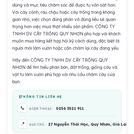
dùng và mục tiêu chăm sóc để được tư vấn sát hơn.
Với cây cảnh, rau chậu hoặc cây trồng trong không
gian nhỏ, việc chọn đúng phân và đúng liều sẽ quan
trọng hơn việc mua thật nhiều sản phẩm. CÔNG TY
TNHH DV CÂY TRỒNG QUY NHƠN phù hợp với khách
muốn mua hàng kết hợp hỏi kỹ cách dùng, đặc biệt là
người mới làm vườn hoặc cần chăm lại cây đang yếu.
Hãy đến CÔNG TY TNHH DV CÂY TRỒNG QUY
NHƠN để tìm hiểu phân bón, đất trồng, giống cây và
vật tư làm vườn phù hợp với nhu cầu chăm cây của
bạn.
THÔNG TIN LIÊN HỆ
📞
0256 3521 911
ĐIỆN THOẠI:
📍
27 Nguyễn Thái Học, Quy Nhơn, Gia Lai, V
ĐỊA CHỈ: