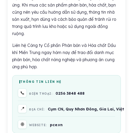
ứng. Khi mua các sản phẩm phân bón, hóa chất, bạn
cũng nên yêu cầu hướng dẫn sử dụng, thông tin nhà
sản xuất, hạn dùng và cách bảo quản để tránh rủi ro
trong quá trình lưu kho hoặc sử dụng ngoài đồng
ruộng.
Liên hệ Công ty Cổ phần Phân bón và Hóa chất Dầu
khí Miền Trung ngay hôm nay để trao đổi danh mục
phân bón, hóa chất nông nghiệp và phương án cung
ứng phù hợp.
THÔNG TIN LIÊN HỆ
📞
0256 3848 488
ĐIỆN THOẠI:
📍
Cụm CN, Quy Nhơn Đông, Gia Lai, Việt Na
ĐỊA CHỈ:
🌐
pce.vn
WEBSITE: