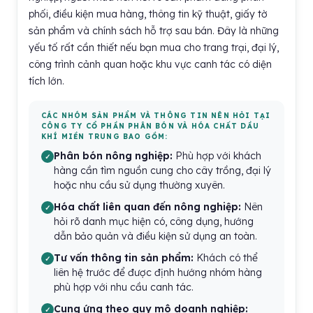
phối, điều kiện mua hàng, thông tin kỹ thuật, giấy tờ
sản phẩm và chính sách hỗ trợ sau bán. Đây là những
yếu tố rất cần thiết nếu bạn mua cho trang trại, đại lý,
công trình cảnh quan hoặc khu vực canh tác có diện
tích lớn.
CÁC NHÓM SẢN PHẨM VÀ THÔNG TIN NÊN HỎI TẠI
CÔNG TY CỔ PHẦN PHÂN BÓN VÀ HÓA CHẤT DẦU
KHÍ MIỀN TRUNG BAO GỒM:
Phân bón nông nghiệp:
Phù hợp với khách
hàng cần tìm nguồn cung cho cây trồng, đại lý
hoặc nhu cầu sử dụng thường xuyên.
Hóa chất liên quan đến nông nghiệp:
Nên
hỏi rõ danh mục hiện có, công dụng, hướng
dẫn bảo quản và điều kiện sử dụng an toàn.
Tư vấn thông tin sản phẩm:
Khách có thể
liên hệ trước để được định hướng nhóm hàng
phù hợp với nhu cầu canh tác.
Cung ứng theo quy mô doanh nghiệp: