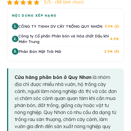
5/5 - (88 bình chọn)
NỘI DUNG XẾP HẠNG
CÔNG TY TNHH DV CÂY TRỒNG QUY NHƠN
1.
5.0★ (2)
Công ty Cổ phần Phân bón và Hóa chất Dầu khí
2.
4.0★
Miền Trung
Phân Bón Mặt Trời Mới
3.
2.0★ (4)
Cửa hàng phân bón ở Quy Nhơn
là nhóm
địa chỉ được nhiều nhà vườn, hộ trồng cây
cảnh, người làm nông nghiệp đô thị và các đơn
vị chăm sóc cảnh quan quan tâm khi cần mua
phân bón, đất trồng, giống cây hoặc vật tư
nông nghiệp. Quy Nhơn có nhu cầu đa dạng từ
trồng rau sân thượng, chăm cây cảnh, làm
vườn gia đình đến sản xuất nông nghiệp quy