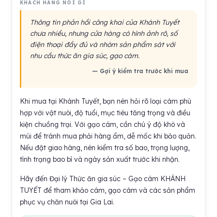
KHÁCH HÀNG NÓI GÌ
Thông tin phản hồi công khai của Khánh Tuyết
chưa nhiều, nhưng cửa hàng có hình ảnh rõ, số
điện thoại đầy đủ và nhóm sản phẩm sát với
nhu cầu thức ăn gia súc, gạo cám.
— Gợi ý kiểm tra trước khi mua
Khi mua tại Khánh Tuyết, bạn nên hỏi rõ loại cám phù
hợp với vật nuôi, độ tuổi, mục tiêu tăng trọng và điều
kiện chuồng trại. Với gạo cám, cần chú ý độ khô và
mùi để tránh mua phải hàng ẩm, dễ mốc khi bảo quản.
Nếu đặt giao hàng, nên kiểm tra số bao, trọng lượng,
tình trạng bao bì và ngày sản xuất trước khi nhận.
Hãy đến Đại lý Thức ăn gia súc – Gạo cám KHÁNH
TUYẾT để tham khảo cám, gạo cám và các sản phẩm
phục vụ chăn nuôi tại Gia Lai.