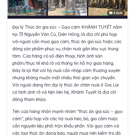
📷 3 ảnh
Đại lý Thức ăn gia súc – Gạo cám KHÁNH TUYẾT nằm
tại 73 Nguyễn Văn Cừ, Diên Hồng, là địa chỉ phù hợp
với người cần mua gạo cám, thức ăn gia súc hoặc các
dòng sản phẩm phục vụ chăn nuôi gần khu vực trung
tâm. Cửa hàng có số điện thoại, hình ảnh sản
phẩm/thực tế khá rõ và thông tin hỗ trợ giao hàng.
Đây là lợi thế với hộ nuôi cần nhập cám thường xuyên
nhưng không muốn mất nhiều thời gian vận chuyển.
Với người đang tìm đại lý thức ăn chăn nuôi ở Gia Lai
có hình ảnh rõ và tiện liên hệ, Khánh Tuyết là địa chỉ
đáng tham khảo.
Tên cửa hàng nhấn mạnh nhóm “thức ăn gia súc – gạo
cám”, phù hợp với các hộ nuôi heo, bò, gia cầm hoặc
cần nguyên liệu phối trộn khẩu phần. Với gạo cám và
các loại thức ăn dạng bao, người mua nên kiểm tra độ