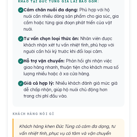
KHẢO TẠI ĐỨC TÙNG GIA LAI BAO GỒM:
Cám chăn nuôi đa dạng:
Phù hợp với hộ
nuôi cần nhiều dòng sản phẩm cho gia súc, gia
cầm hoặc từng giai đoạn phát triển của vật
nuôi.
Tư vấn chọn loại thức ăn:
Nhân viên được
khách nhận xét tư vấn nhiệt tình, phù hợp với
người cần hỏi kỹ trước khi đổi loại cám.
Hỗ trợ vận chuyển:
Phản hồi ghi nhận việc
giao hàng nhanh, thuận tiện cho khách mua số
lượng nhiều hoặc ở xa cửa hàng.
Giá cả hợp lý:
Nhiều khách đánh giá mức giá
dễ chấp nhận, giúp hộ nuôi chủ động hơn
trong chi phí đầu vào.
KHÁCH HÀNG NÓI GÌ
Khách hàng khen Đức Tùng có cám đa dạng, tư
vấn nhiệt tình, phục vụ có tâm và vận chuyển