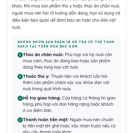
khảo. Khi mua sản phẩm thú y hoặc thức ăn chăn nuôi,
người mua nên hỏi rõ hướng dẫn dùng, hạn sử dụng và
điều kiện bảo quản để đảm bảo an toàn cho đàn vật
nuôi.
NHỮNG NHÓM SẢN PHẨM VÀ HỖ TRỢ CÓ THỂ THAM
KHẢO TẠI TOÀN HOA BAO GỒM:
Thức ăn chăn nuôi:
Phù hợp với hộ nuôi cần
mua cám, thức ăn đóng bao hoặc sản phẩm
dùng theo từng loại vật nuôi.
Thuốc thú y:
Thuận tiện với khách cần hỏi
thêm sản phẩm chăm sóc sức khỏe đàn vật
nuôi trong quá trình nuôi.
Hỗ trợ giao hàng:
Cửa hàng có thông tin giao
hàng, phù hợp với đơn hàng nặng hoặc khách
ở xa điểm bán.
Thanh toán tiền mặt:
Người mua nên chuẩn
bị tiền mặt khi ghé hoặc xác nhận trước nếu có
nhu cầu thanh toán khác.