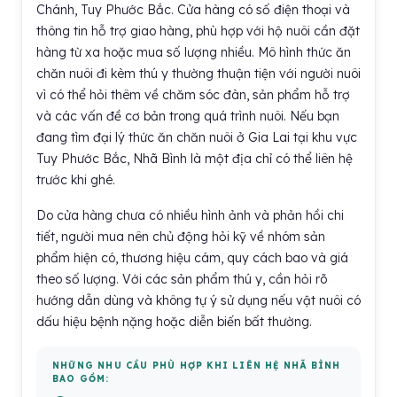
Chánh, Tuy Phước Bắc. Cửa hàng có số điện thoại và
thông tin hỗ trợ giao hàng, phù hợp với hộ nuôi cần đặt
hàng từ xa hoặc mua số lượng nhiều. Mô hình thức ăn
chăn nuôi đi kèm thú y thường thuận tiện với người nuôi
vì có thể hỏi thêm về chăm sóc đàn, sản phẩm hỗ trợ
và các vấn đề cơ bản trong quá trình nuôi. Nếu bạn
đang tìm đại lý thức ăn chăn nuôi ở Gia Lai tại khu vực
Tuy Phước Bắc, Nhã Bình là một địa chỉ có thể liên hệ
trước khi ghé.
Do cửa hàng chưa có nhiều hình ảnh và phản hồi chi
tiết, người mua nên chủ động hỏi kỹ về nhóm sản
phẩm hiện có, thương hiệu cám, quy cách bao và giá
theo số lượng. Với các sản phẩm thú y, cần hỏi rõ
hướng dẫn dùng và không tự ý sử dụng nếu vật nuôi có
dấu hiệu bệnh nặng hoặc diễn biến bất thường.
NHỮNG NHU CẦU PHÙ HỢP KHI LIÊN HỆ NHÃ BÌNH
BAO GỒM: