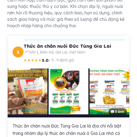
cám hỗn hợp, cám đậm đặc, gạo cám đến sản phẩm bổ
sung hoặc thuốc thú y cơ bản. Khi chọn đại lý, người nuôi
nên hỏi rõ thương hiệu, quy cách bao, hạn sử dụng, chính
sách giao hàng và mức giá theo số lượng để chủ động kế
hoạch nhập hàng cho chuồng trại.
Thức ăn chăn nuôi Đức Tùng Gia Lai
1
Thôn 1, Biển Hồ, Gia Lai, Việt Nam
5.0
★★★★★
/ 5 · 9 đánh giá
📷 3 ảnh
Thức ăn chăn nuôi Đức Tùng Gia Lai là địa chỉ nổi bật
trong nhóm đại lý thức ăn chăn nuôi ở Gia Lai nhờ có