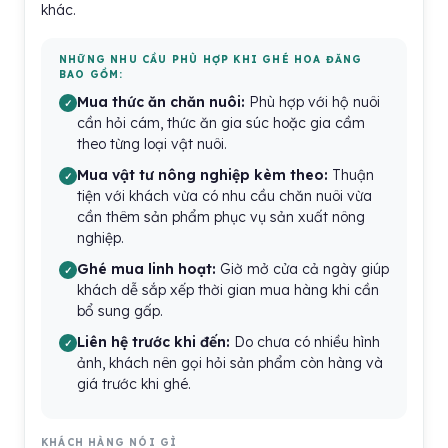
khác.
NHỮNG NHU CẦU PHÙ HỢP KHI GHÉ HOA ĐĂNG
BAO GỒM:
Mua thức ăn chăn nuôi:
Phù hợp với hộ nuôi
cần hỏi cám, thức ăn gia súc hoặc gia cầm
theo từng loại vật nuôi.
Mua vật tư nông nghiệp kèm theo:
Thuận
tiện với khách vừa có nhu cầu chăn nuôi vừa
cần thêm sản phẩm phục vụ sản xuất nông
nghiệp.
Ghé mua linh hoạt:
Giờ mở cửa cả ngày giúp
khách dễ sắp xếp thời gian mua hàng khi cần
bổ sung gấp.
Liên hệ trước khi đến:
Do chưa có nhiều hình
ảnh, khách nên gọi hỏi sản phẩm còn hàng và
giá trước khi ghé.
KHÁCH HÀNG NÓI GÌ