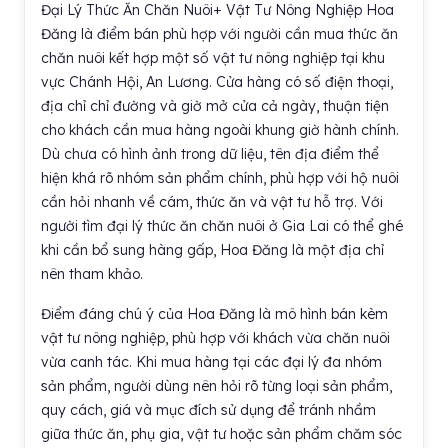
Đại Lý Thức Ăn Chăn Nuôi+ Vật Tư Nông Nghiệp Hoa
Đăng là điểm bán phù hợp với người cần mua thức ăn
chăn nuôi kết hợp một số vật tư nông nghiệp tại khu
vực Chánh Hội, An Lương. Cửa hàng có số điện thoại,
địa chỉ chỉ đường và giờ mở cửa cả ngày, thuận tiện
cho khách cần mua hàng ngoài khung giờ hành chính.
Dù chưa có hình ảnh trong dữ liệu, tên địa điểm thể
hiện khá rõ nhóm sản phẩm chính, phù hợp với hộ nuôi
cần hỏi nhanh về cám, thức ăn và vật tư hỗ trợ. Với
người tìm đại lý thức ăn chăn nuôi ở Gia Lai có thể ghé
khi cần bổ sung hàng gấp, Hoa Đăng là một địa chỉ
nên tham khảo.
Điểm đáng chú ý của Hoa Đăng là mô hình bán kèm
vật tư nông nghiệp, phù hợp với khách vừa chăn nuôi
vừa canh tác. Khi mua hàng tại các đại lý đa nhóm
sản phẩm, người dùng nên hỏi rõ từng loại sản phẩm,
quy cách, giá và mục đích sử dụng để tránh nhầm
giữa thức ăn, phụ gia, vật tư hoặc sản phẩm chăm sóc