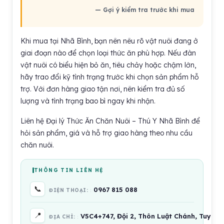
— Gợi ý kiểm tra trước khi mua
Khi mua tại Nhã Bình, bạn nên nêu rõ vật nuôi đang ở
giai đoạn nào để chọn loại thức ăn phù hợp. Nếu đàn
vật nuôi có biểu hiện bỏ ăn, tiêu chảy hoặc chậm lớn,
hãy trao đổi kỹ tình trạng trước khi chọn sản phẩm hỗ
trợ. Với đơn hàng giao tận nơi, nên kiểm tra đủ số
lượng và tình trạng bao bì ngay khi nhận.
Liên hệ Đại lý Thức Ăn Chăn Nuôi – Thú Y Nhã Bình để
hỏi sản phẩm, giá và hỗ trợ giao hàng theo nhu cầu
chăn nuôi.
THÔNG TIN LIÊN HỆ
📞
0967 815 088
ĐIỆN THOẠI:
📍
V5C4+747, Đội 2, Thôn Luật Chánh, Tuy Phư
ĐỊA CHỈ: