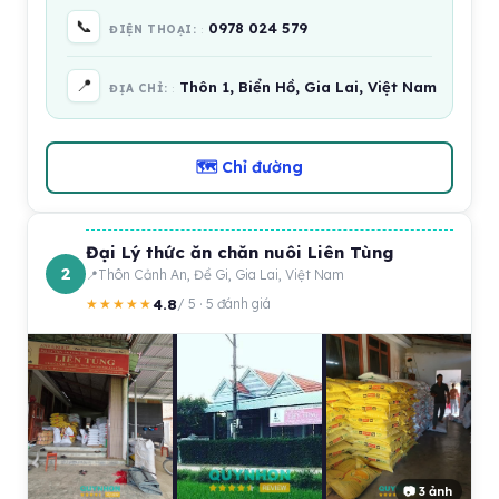
📞
0978 024 579
ĐIỆN THOẠI:
📍
Thôn 1, Biển Hồ, Gia Lai, Việt Nam
ĐỊA CHỈ:
🗺 Chỉ đường
Đại Lý thức ăn chăn nuôi Liên Tùng
2
Thôn Cảnh An, Đề Gi, Gia Lai, Việt Nam
4.8
★★★★★
/ 5 · 5 đánh giá
📷 3 ảnh