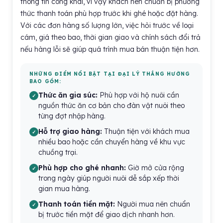
thông tin công khai, vì vậy khách nên chuẩn bị phương
thức thanh toán phù hợp trước khi ghé hoặc đặt hàng.
Với các đơn hàng số lượng lớn, việc hỏi trước về loại
cám, giá theo bao, thời gian giao và chính sách đổi trả
nếu hàng lỗi sẽ giúp quá trình mua bán thuận tiện hơn.
NHỮNG ĐIỂM NỔI BẬT TẠI ĐẠI LÝ THẮNG HƯỜNG
BAO GỒM:
Thức ăn gia súc:
Phù hợp với hộ nuôi cần
nguồn thức ăn cơ bản cho đàn vật nuôi theo
từng đợt nhập hàng.
Hỗ trợ giao hàng:
Thuận tiện với khách mua
nhiều bao hoặc cần chuyển hàng về khu vực
chuồng trại.
Phù hợp cho ghé nhanh:
Giờ mở cửa rộng
trong ngày giúp người nuôi dễ sắp xếp thời
gian mua hàng.
Thanh toán tiền mặt:
Người mua nên chuẩn
bị trước tiền mặt để giao dịch nhanh hơn.