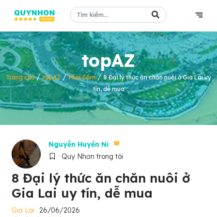
topAZ
/
/
/
Trang chủ
topAZ
Mua Sắm
8 Đại lý thức ăn chăn nuôi ở Gia Lai uy
tín, dễ mua
Nguyễn Huyền Ni
Quy Nhơn trong tôi
8 Đại lý thức ăn chăn nuôi ở
Gia Lai uy tín, dễ mua
Gia Lai
26/06/2026