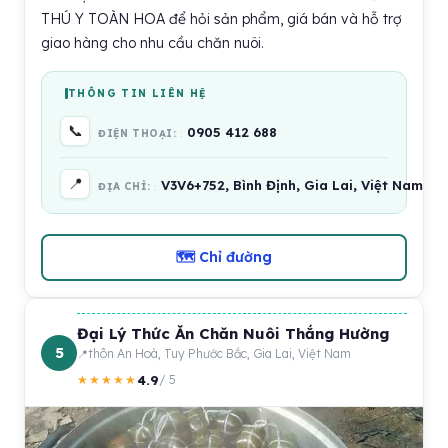
THÚ Y TOÀN HOA để hỏi sản phẩm, giá bán và hỗ trợ
giao hàng cho nhu cầu chăn nuôi.
THÔNG TIN LIÊN HỆ
📞
0905 412 688
ĐIỆN THOẠI:
📍
V3V6+752, Bình Định, Gia Lai, Việt Nam
ĐỊA CHỈ:
🗺 Chỉ đường
Đại Lý Thức Ăn Chăn Nuôi Thắng Hường
5
thôn An Hoà, Tuy Phước Bắc, Gia Lai, Việt Nam
4.9
★★★★★
/ 5