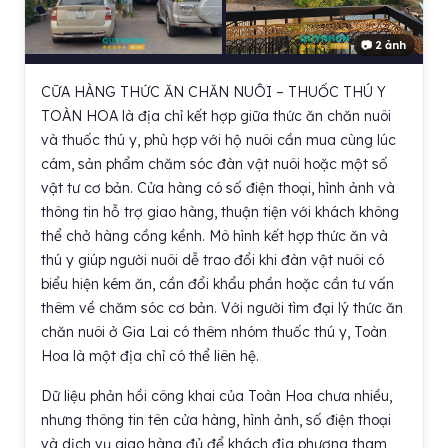
📷 2 ảnh
CỮA HÀNG THỨC ĂN CHĂN NUÔI – THUỐC THÚ Y
TOÀN HOA là địa chỉ kết hợp giữa thức ăn chăn nuôi
và thuốc thú y, phù hợp với hộ nuôi cần mua cùng lúc
cám, sản phẩm chăm sóc đàn vật nuôi hoặc một số
vật tư cơ bản. Cửa hàng có số điện thoại, hình ảnh và
thông tin hỗ trợ giao hàng, thuận tiện với khách không
thể chở hàng cồng kềnh. Mô hình kết hợp thức ăn và
thú y giúp người nuôi dễ trao đổi khi đàn vật nuôi có
biểu hiện kém ăn, cần đổi khẩu phần hoặc cần tư vấn
thêm về chăm sóc cơ bản. Với người tìm đại lý thức ăn
chăn nuôi ở Gia Lai có thêm nhóm thuốc thú y, Toàn
Hoa là một địa chỉ có thể liên hệ.
Dữ liệu phản hồi công khai của Toàn Hoa chưa nhiều,
nhưng thông tin tên cửa hàng, hình ảnh, số điện thoại
và dịch vụ giao hàng đủ để khách địa phương tham