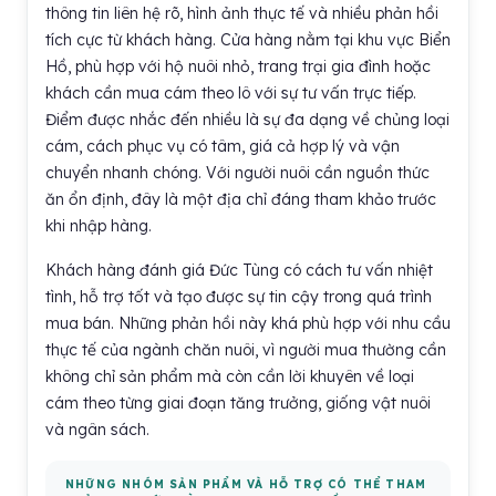
thông tin liên hệ rõ, hình ảnh thực tế và nhiều phản hồi
tích cực từ khách hàng. Cửa hàng nằm tại khu vực Biển
Hồ, phù hợp với hộ nuôi nhỏ, trang trại gia đình hoặc
khách cần mua cám theo lô với sự tư vấn trực tiếp.
Điểm được nhắc đến nhiều là sự đa dạng về chủng loại
cám, cách phục vụ có tâm, giá cả hợp lý và vận
chuyển nhanh chóng. Với người nuôi cần nguồn thức
ăn ổn định, đây là một địa chỉ đáng tham khảo trước
khi nhập hàng.
Khách hàng đánh giá Đức Tùng có cách tư vấn nhiệt
tình, hỗ trợ tốt và tạo được sự tin cậy trong quá trình
mua bán. Những phản hồi này khá phù hợp với nhu cầu
thực tế của ngành chăn nuôi, vì người mua thường cần
không chỉ sản phẩm mà còn cần lời khuyên về loại
cám theo từng giai đoạn tăng trưởng, giống vật nuôi
và ngân sách.
NHỮNG NHÓM SẢN PHẨM VÀ HỖ TRỢ CÓ THỂ THAM