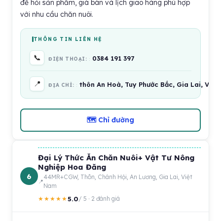
để hỏi sản phẩm, giá bán và lịch giao hàng phù hợp
với nhu cầu chăn nuôi.
THÔNG TIN LIÊN HỆ
📞
0384 191 397
ĐIỆN THOẠI:
📍
thôn An Hoà, Tuy Phước Bắc, Gia Lai, Việ
ĐỊA CHỈ:
🗺 Chỉ đường
Đại Lý Thức Ăn Chăn Nuôi+ Vật Tư Nông
Nghiệp Hoa Đăng
6
44MR+CGW, Thôn, Chánh Hội, An Lương, Gia Lai, Việt
Nam
5.0
★★★★★
/ 5 · 2 đánh giá