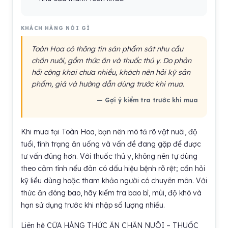
KHÁCH HÀNG NÓI GÌ
Toàn Hoa có thông tin sản phẩm sát nhu cầu
chăn nuôi, gồm thức ăn và thuốc thú y. Do phản
hồi công khai chưa nhiều, khách nên hỏi kỹ sản
phẩm, giá và hướng dẫn dùng trước khi mua.
— Gợi ý kiểm tra trước khi mua
Khi mua tại Toàn Hoa, bạn nên mô tả rõ vật nuôi, độ
tuổi, tình trạng ăn uống và vấn đề đang gặp để được
tư vấn đúng hơn. Với thuốc thú y, không nên tự dùng
theo cảm tính nếu đàn có dấu hiệu bệnh rõ rệt; cần hỏi
kỹ liều dùng hoặc tham khảo người có chuyên môn. Với
thức ăn đóng bao, hãy kiểm tra bao bì, mùi, độ khô và
hạn sử dụng trước khi nhập số lượng nhiều.
Liên hệ CỮA HÀNG THỨC ĂN CHĂN NUÔI – THUỐC