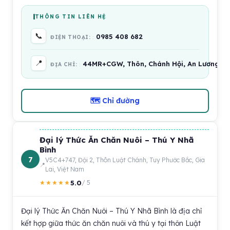
THÔNG TIN LIÊN HỆ
📞
0985 408 682
ĐIỆN THOẠI:
📍
44MR+CGW, Thôn, Chánh Hội, An Lương, Gi
ĐỊA CHỈ:
🗺 Chỉ đường
Đại lý Thức Ăn Chăn Nuôi – Thú Y Nhã
Bình
7
V5C4+747, Đội 2, Thôn Luật Chánh, Tuy Phước Bắc, Gia
Lai, Việt Nam
5.0
★★★★★
/ 5
Đại lý Thức Ăn Chăn Nuôi – Thú Y Nhã Bình là địa chỉ
kết hợp giữa thức ăn chăn nuôi và thú y tại thôn Luật