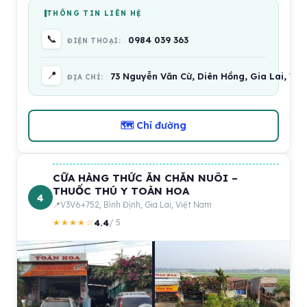
THÔNG TIN LIÊN HỆ
📞
0984 039 363
ĐIỆN THOẠI:
📍
73 Nguyễn Văn Cừ, Diên Hồng, Gia Lai, Vi
ĐỊA CHỈ:
🗺 Chỉ đường
CỮA HÀNG THỨC ĂN CHĂN NUÔI –
THUỐC THÚ Y TOÀN HOA
4
V3V6+752, Bình Định, Gia Lai, Việt Nam
4.4
★★★★☆
/ 5