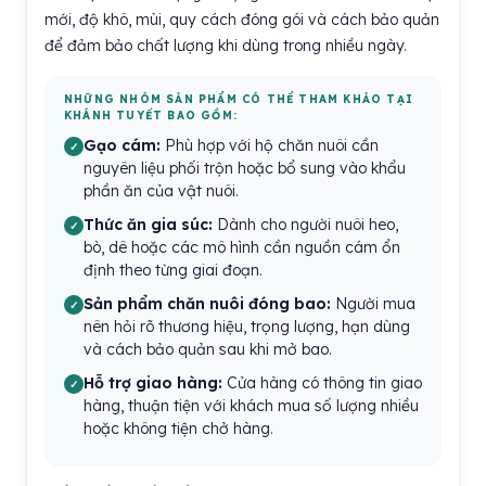
mới, độ khô, mùi, quy cách đóng gói và cách bảo quản
để đảm bảo chất lượng khi dùng trong nhiều ngày.
NHỮNG NHÓM SẢN PHẨM CÓ THỂ THAM KHẢO TẠI
KHÁNH TUYẾT BAO GỒM:
Gạo cám:
Phù hợp với hộ chăn nuôi cần
nguyên liệu phối trộn hoặc bổ sung vào khẩu
phần ăn của vật nuôi.
Thức ăn gia súc:
Dành cho người nuôi heo,
bò, dê hoặc các mô hình cần nguồn cám ổn
định theo từng giai đoạn.
Sản phẩm chăn nuôi đóng bao:
Người mua
nên hỏi rõ thương hiệu, trọng lượng, hạn dùng
và cách bảo quản sau khi mở bao.
Hỗ trợ giao hàng:
Cửa hàng có thông tin giao
hàng, thuận tiện với khách mua số lượng nhiều
hoặc không tiện chở hàng.