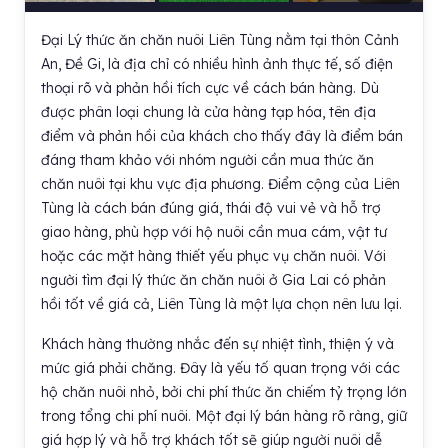
Đại Lý thức ăn chăn nuôi Liên Tùng nằm tại thôn Cảnh
An, Đề Gi, là địa chỉ có nhiều hình ảnh thực tế, số điện
thoại rõ và phản hồi tích cực về cách bán hàng. Dù
được phân loại chung là cửa hàng tạp hóa, tên địa
điểm và phản hồi của khách cho thấy đây là điểm bán
đáng tham khảo với nhóm người cần mua thức ăn
chăn nuôi tại khu vực địa phương. Điểm cộng của Liên
Tùng là cách bán đúng giá, thái độ vui vẻ và hỗ trợ
giao hàng, phù hợp với hộ nuôi cần mua cám, vật tư
hoặc các mặt hàng thiết yếu phục vụ chăn nuôi. Với
người tìm đại lý thức ăn chăn nuôi ở Gia Lai có phản
hồi tốt về giá cả, Liên Tùng là một lựa chọn nên lưu lại.
Khách hàng thường nhắc đến sự nhiệt tình, thiện ý và
mức giá phải chăng. Đây là yếu tố quan trọng với các
hộ chăn nuôi nhỏ, bởi chi phí thức ăn chiếm tỷ trọng lớn
trong tổng chi phí nuôi. Một đại lý bán hàng rõ ràng, giữ
giá hợp lý và hỗ trợ khách tốt sẽ giúp người nuôi dễ