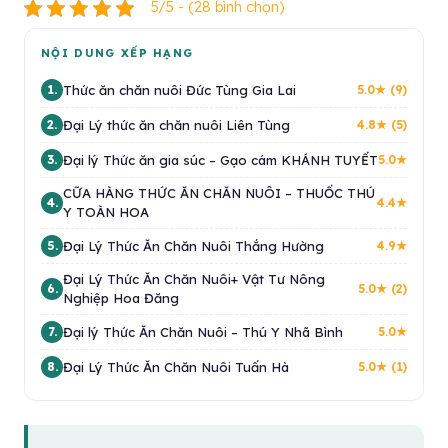
5/5 - (28 bình chọn)
NỘI DUNG XẾP HẠNG
Thức ăn chăn nuôi Đức Tùng Gia Lai
1.
5.0★ (9)
Đại Lý thức ăn chăn nuôi Liên Tùng
2.
4.8★ (5)
Đại lý Thức ăn gia súc – Gạo cám KHÁNH TUYẾT
3.
5.0★
CỮA HÀNG THỨC ĂN CHĂN NUÔI – THUỐC THÚ
4.
4.4★
Y TOÀN HOA
Đại Lý Thức Ăn Chăn Nuôi Thắng Hường
5.
4.9★
Đại Lý Thức Ăn Chăn Nuôi+ Vật Tư Nông
6.
5.0★ (2)
Nghiệp Hoa Đăng
Đại lý Thức Ăn Chăn Nuôi – Thú Y Nhã Bình
7.
5.0★
Đại Lý Thức Ăn Chăn Nuôi Tuấn Hà
8.
5.0★ (1)