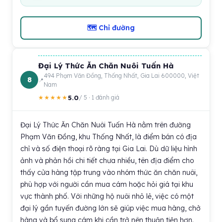
🗺 Chỉ đường
Đại Lý Thức Ăn Chăn Nuôi Tuấn Hà
494 Phạm Văn Đồng, Thống Nhất, Gia Lai 600000, Việt
8
Nam
5.0
★★★★★
/ 5 · 1 đánh giá
Đại Lý Thức Ăn Chăn Nuôi Tuấn Hà nằm trên đường
Phạm Văn Đồng, khu Thống Nhất, là điểm bán có địa
chỉ và số điện thoại rõ ràng tại Gia Lai. Dù dữ liệu hình
ảnh và phản hồi chi tiết chưa nhiều, tên địa điểm cho
thấy cửa hàng tập trung vào nhóm thức ăn chăn nuôi,
phù hợp với người cần mua cám hoặc hỏi giá tại khu
vực thành phố. Với những hộ nuôi nhỏ lẻ, việc có một
đại lý gần tuyến đường lớn sẽ giúp việc mua hàng, chở
hàng và bổ sung cám khi cần trở nên thuận tiện hơn.