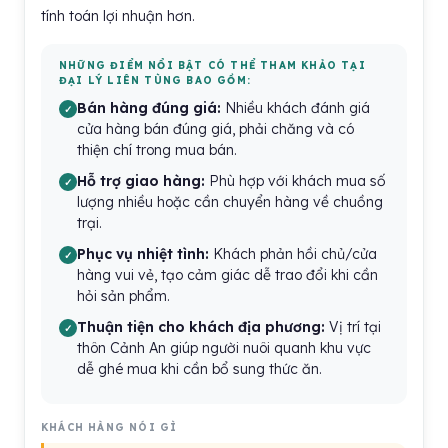
tính toán lợi nhuận hơn.
NHỮNG ĐIỂM NỔI BẬT CÓ THỂ THAM KHẢO TẠI
ĐẠI LÝ LIÊN TÙNG BAO GỒM:
Bán hàng đúng giá:
Nhiều khách đánh giá
cửa hàng bán đúng giá, phải chăng và có
thiện chí trong mua bán.
Hỗ trợ giao hàng:
Phù hợp với khách mua số
lượng nhiều hoặc cần chuyển hàng về chuồng
trại.
Phục vụ nhiệt tình:
Khách phản hồi chủ/cửa
hàng vui vẻ, tạo cảm giác dễ trao đổi khi cần
hỏi sản phẩm.
Thuận tiện cho khách địa phương:
Vị trí tại
thôn Cảnh An giúp người nuôi quanh khu vực
dễ ghé mua khi cần bổ sung thức ăn.
KHÁCH HÀNG NÓI GÌ