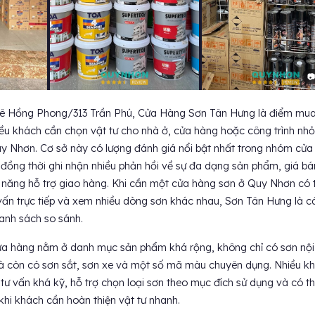
📷
Lê Hồng Phong/313 Trần Phú, Cửa Hàng Sơn Tân Hưng là điểm mua
iều khách cần chọn vật tư cho nhà ở, cửa hàng hoặc công trình nhỏ
uy Nhơn. Cơ sở này có lượng đánh giá nổi bật nhất trong nhóm cửa
đồng thời ghi nhận nhiều phản hồi về sự đa dạng sản phẩm, giá bá
 năng hỗ trợ giao hàng. Khi cần một cửa hàng sơn ở Quy Nhơn có 
vấn trực tiếp và xem nhiều dòng sơn khác nhau, Sơn Tân Hưng là cá
anh sách so sánh.
a hàng nằm ở danh mục sản phẩm khá rộng, không chỉ có sơn nội
mà còn có sơn sắt, sơn xe và một số mã màu chuyên dụng. Nhiều k
 tư vấn khá kỹ, hỗ trợ chọn loại sơn theo mục đích sử dụng và có t
khi khách cần hoàn thiện vật tư nhanh.