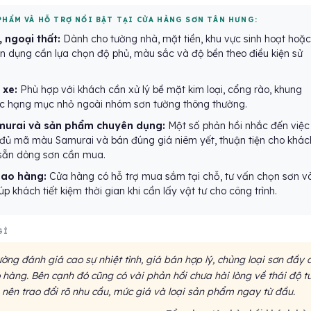
PHẨM VÀ HỖ TRỢ NỔI BẬT TẠI CỬA HÀNG SƠN TÂN HƯNG:
, ngoại thất:
Dành cho tường nhà, mặt tiền, khu vực sinh hoạt hoặc
ân dụng cần lựa chọn độ phủ, màu sắc và độ bền theo điều kiện sử
 xe:
Phù hợp với khách cần xử lý bề mặt kim loại, cổng rào, khung
c hạng mục nhỏ ngoài nhóm sơn tường thông thường.
urai và sản phẩm chuyên dụng:
Một số phản hồi nhắc đến việc
đủ mã màu Samurai và bán đúng giá niêm yết, thuận tiện cho khác
sẵn dòng sơn cần mua.
iao hàng:
Cửa hàng có hỗ trợ mua sắm tại chỗ, tư vấn chọn sơn v
úp khách tiết kiệm thời gian khi cần lấy vật tư cho công trình.
GÌ
ng đánh giá cao sự nhiệt tình, giá bán hợp lý, chủng loại sơn đầy 
 hàng. Bên cạnh đó cũng có vài phản hồi chưa hài lòng về thái độ t
 nên trao đổi rõ nhu cầu, mức giá và loại sản phẩm ngay từ đầu.