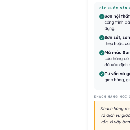
CÁC NHÓM SẢN 
Sơn nội thất
công trình d
dụng.
Sơn sắt, sơn
thép hoặc cá
Mã màu Sam
cửa hàng có 
đã xác định 
Tư vấn và g
giao hàng, gi
KHÁCH HÀNG NÓI 
Khách hàng thườ
và dịch vụ giao
vấn, vì vậy bạn