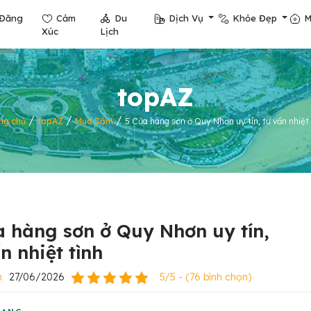
Đăng
Cảm
Du
Dịch Vụ
Khỏe Đẹp
M
Xúc
Lịch
topAZ
/
/
/
ng chủ
topAZ
Mua Sắm
5 Cửa hàng sơn ở Quy Nhơn uy tín, tư vấn nhiệt 
a hàng sơn ở Quy Nhơn uy tín,
n nhiệt tình
n
27/06/2026
5/5 - (76 bình chọn)