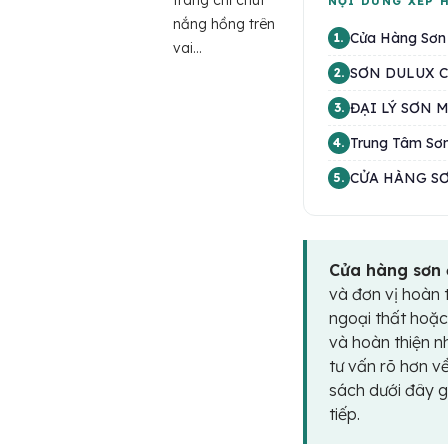
trang chỉ chút
NỘI DUNG XẾP 
nắng hồng trên
Cửa Hàng Sơn
1.
vai...
SƠN DULUX 
2.
ĐẠI LÝ SƠN
3.
Trung Tâm Sơn
4.
CỬA HÀNG S
5.
Cửa hàng sơn
và đơn vị hoàn 
ngoại thất hoặc
và hoàn thiện n
tư vấn rõ hơn v
sách dưới đây gợ
tiếp.