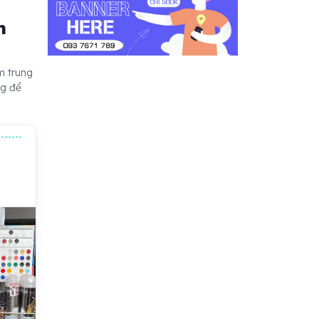
n
m trung
ng để