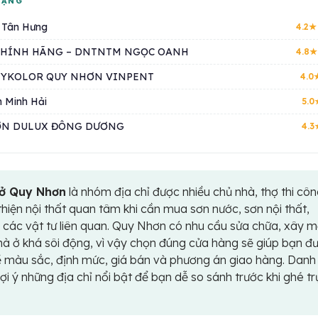
HẠNG
 Tân Hưng
4.2★
CHÍNH HÃNG – DNTNTM NGỌC OANH
4.8★
 MYKOLOR QUY NHƠN VINPENT
4.0
 Minh Hải
5.0
ƠN DULUX ĐÔNG DƯƠNG
4.3
 ở Quy Nhơn
là nhóm địa chỉ được nhiều chủ nhà, thợ thi cô
thiện nội thất quan tâm khi cần mua sơn nước, sơn nội thất,
 các vật tư liên quan. Quy Nhơn có nhu cầu sửa chữa, xây m
hà ở khá sôi động, vì vậy chọn đúng cửa hàng sẽ giúp bạn đ
ề màu sắc, định mức, giá bán và phương án giao hàng. Danh
i ý những địa chỉ nổi bật để bạn dễ so sánh trước khi ghé tr