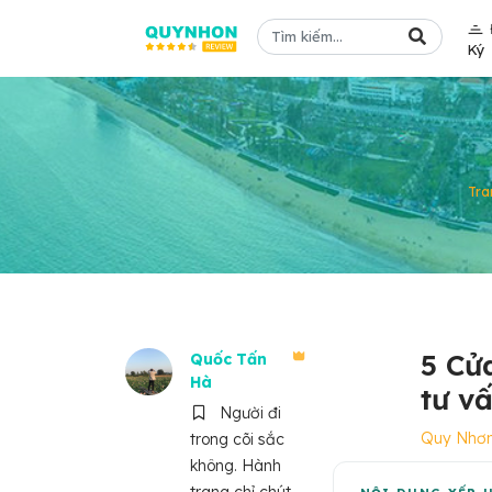
Ký
Tra
5 Cử
Quốc Tấn
Hà
tư vấ
Người đi
Quy Nhơ
trong cõi sắc
không. Hành