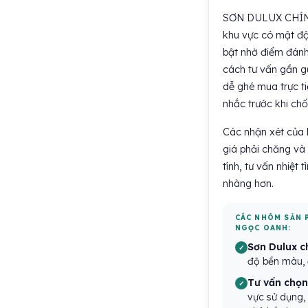
SƠN DULUX CHÍN
khu vực có mật độ
bật nhờ điểm đánh 
cách tư vấn gần g
dễ ghé mua trực t
nhắc trước khi chốt
Các nhận xét của 
giá phải chăng và
tính, tư vấn nhiệt 
nhàng hơn.
CÁC NHÓM SẢN 
NGỌC OANH:
Sơn Dulux c
độ bền màu, đ
Tư vấn chọn
vực sử dụng,