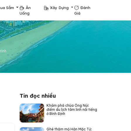
ua Sắm
Ăn
Xây Dựng
Đánh
Uống
Giá
tình
Tin đọc nhiều
Khám phá chùa Ông Núi:
điểm du lịch tâm linh nổi tiếng
ở Bình Định
Ghé thăm mộ Hàn Mặc Tử: