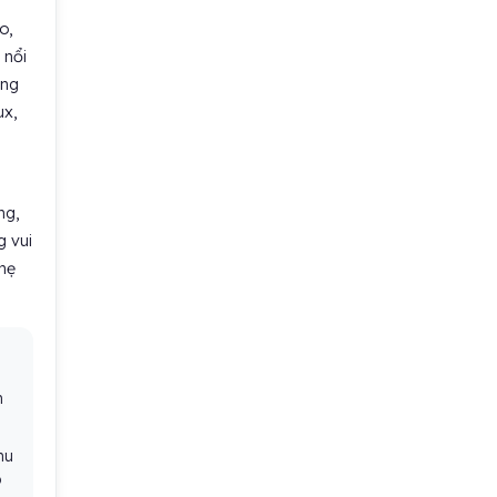
o,
 nổi
ong
ux,
ng,
g vui
nhẹ
n
hu
p