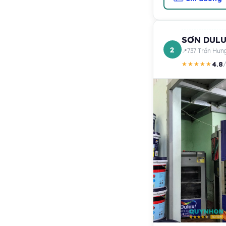
SƠN DULU
2
737 Trần Hưng
4.8
★★★★★
/