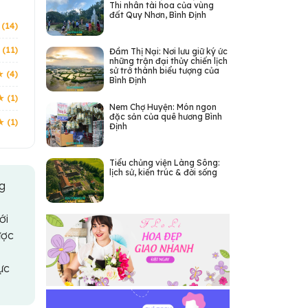
Thi nhân tài hoa của vùng
đất Quy Nhơn, Bình Định
 (14)
 (11)
Đầm Thị Nại: Nơi lưu giữ ký ức
những trận đại thủy chiến lịch
sử trở thành biểu tượng của
★ (4)
Bình Định
★ (1)
Nem Chợ Huyện: Món ngon
đặc sản của quê hương Bình
★ (1)
Định
Tiểu chủng viện Làng Sông:
lịch sử, kiến trúc & đời sống
ng
ới
ược
ực