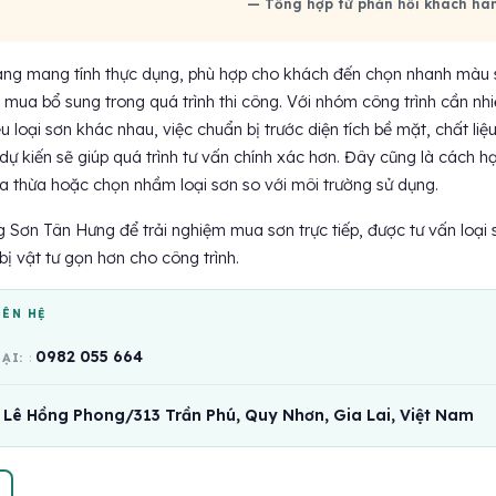
— Tổng hợp từ phản hồi khách hà
ng mang tính thực dụng, phù hợp cho khách đến chọn nhanh màu 
mua bổ sung trong quá trình thi công. Với nhóm công trình cần nhi
loại sơn khác nhau, việc chuẩn bị trước diện tích bề mặt, chất liệ
ự kiến sẽ giúp quá trình tư vấn chính xác hơn. Đây cũng là cách h
a thừa hoặc chọn nhầm loại sơn so với môi trường sử dụng.
Sơn Tân Hưng để trải nghiệm mua sơn trực tiếp, được tư vấn loại 
ị vật tư gọn hơn cho công trình.
IÊN HỆ
0982 055 664
OẠI:
Lê Hồng Phong/313 Trần Phú, Quy Nhơn, Gia Lai, Việt Nam