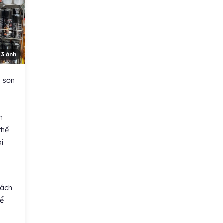
 3 ảnh
 sơn
n
thể
i
hách
hể