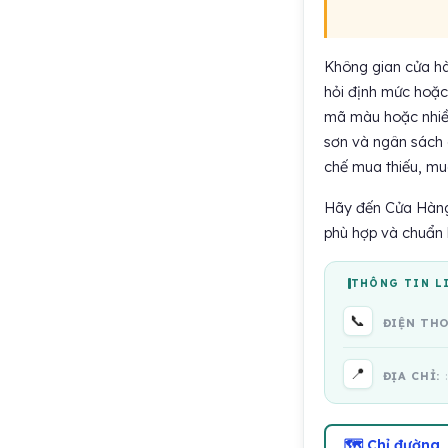
Không gian cửa hà
hỏi định mức hoặc 
mã màu hoặc nhiều 
sơn và ngân sách d
chế mua thiếu, mu
Hãy đến Cửa Hàng 
phù hợp và chuẩn b
THÔNG TIN L
📞
ĐIỆN TH
📍
ĐỊA CHỈ:
🗺 Chỉ đường