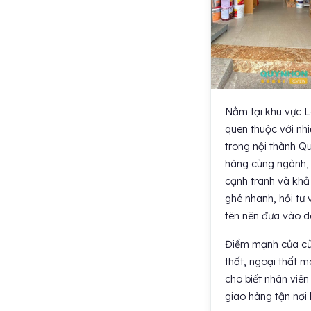
Nằm tại khu vực 
quen thuộc với nh
trong nội thành Q
hàng cùng ngành, 
cạnh tranh và khả
ghé nhanh, hỏi tư 
tên nên đưa vào d
Điểm mạnh của cử
thất, ngoại thất 
cho biết nhân viên
giao hàng tận nơi 