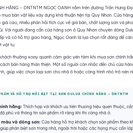
H HÃNG – DNTNTM NGỌC OANH nằm trên đường Trần Hưng Đạ
 mua bán vật liệu xây dựng khá thuận tiện tại Quy Nhơn. Cửa hàng
giá cao, nhiều phản hồi tích cực về giá bán, chất lượng sơn và ph
ũi. Với người đang cần cửa hàng sơn ở Quy Nhơn chuyên dòng Dul
iếp và có hỗ trợ giao hàng, Ngọc Oanh là lựa chọn rất đáng để cân
 vật tư.
khách thường xoay quanh cảm giác yên tâm khi mua sơn chính hã
 cách bán hàng thân thiện. Một số người còn nhắc đến chủ cửa hàn
tình, giúp việc chọn loại sơn cho nhà ở hoặc công trình nhỏ trở nên 
PHẨM VÀ HỖ TRỢ NỔI BẬT TẠI SƠN DULUX CHÍNH HÃNG – DNTNTM
hính hãng:
Thích hợp với khách ưu tiên thương hiệu quen thuộc, cầ
ộ phủ và thông tin sản phẩm rõ ràng khi thi công nhà ở.
 màu và dòng sơn:
Cửa hàng hỗ trợ khách chọn sản phẩm theo k
 giúp phân biệt sơn trong nhà, ngoài trời hoặc các hạng mục cần lớ