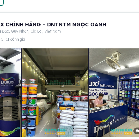
X CHÍNH HÃNG – DNTNTM NGỌC OANH
 Đạo, Quy Nhơn, Gia Lai, Việt Nam
 5 · 11 đánh giá
📷