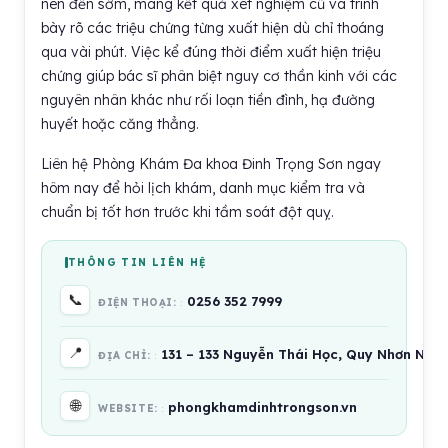
nên đến sớm, mang kết quả xét nghiệm cũ và trình
bày rõ các triệu chứng từng xuất hiện dù chỉ thoáng
qua vài phút. Việc kể đúng thời điểm xuất hiện triệu
chứng giúp bác sĩ phân biệt nguy cơ thần kinh với các
nguyên nhân khác như rối loạn tiền đình, hạ đường
huyết hoặc căng thẳng.
Liên hệ Phòng Khám Đa khoa Đinh Trọng Sơn ngay
hôm nay để hỏi lịch khám, danh mục kiểm tra và
chuẩn bị tốt hơn trước khi tầm soát đột quỵ.
THÔNG TIN LIÊN HỆ
📞
0256 352 7999
ĐIỆN THOẠI:
📍
131 – 133 Nguyễn Thái Học, Quy Nhơn Nam,
ĐỊA CHỈ:
🌐
phongkhamdinhtrongson.vn
WEBSITE: