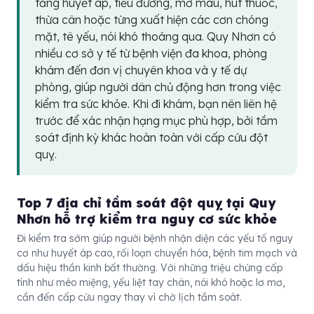
tăng huyết áp, tiểu đường, mỡ máu, hút thuốc,
thừa cân hoặc từng xuất hiện các cơn chóng
mặt, tê yếu, nói khó thoáng qua. Quy Nhơn có
nhiều cơ sở y tế từ bệnh viện đa khoa, phòng
khám đến đơn vị chuyên khoa và y tế dự
phòng, giúp người dân chủ động hơn trong việc
kiểm tra sức khỏe. Khi đi khám, bạn nên liên hệ
trước để xác nhận hạng mục phù hợp, bởi tầm
soát định kỳ khác hoàn toàn với cấp cứu đột
quỵ.
Top 7 địa chỉ tầm soát đột quỵ tại Quy
Nhơn hỗ trợ kiểm tra nguy cơ sức khỏe
Đi kiểm tra sớm giúp người bệnh nhận diện các yếu tố nguy
cơ như huyết áp cao, rối loạn chuyển hóa, bệnh tim mạch và
dấu hiệu thần kinh bất thường. Với những triệu chứng cấp
tính như méo miệng, yếu liệt tay chân, nói khó hoặc lơ mơ,
cần đến cấp cứu ngay thay vì chờ lịch tầm soát.