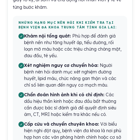
từng bước khám.
NHỮNG HẠNG MỤC NÊN HỎI KHI KIỂM TRA TẠI
BỆNH VIỆN ĐA KHOA TRUNG TÂM TỈNH GIA LAI:
Khám nội tổng quát:
Phù hợp để đánh giá
bệnh nền như tăng huyết áp, tiểu đường, rối
loạn mỡ máu hoặc các triệu chứng chóng mặt,
đau đầu, tê yếu.
Xét nghiệm nguy cơ chuyển hóa:
Người
bệnh nên hỏi danh mục xét nghiệm đường
huyết, lipid máu, chức năng gan thận và các
chỉ số liên quan đến nguy cơ mạch máu.
Chẩn đoán hình ảnh khi có chỉ định:
Các
dấu hiệu thần kinh hoặc đau đầu bất thường
cần được bác sĩ đánh giá để quyết định siêu
âm, CT, MRI hoặc kiểm tra khác nếu có.
Cấp cứu và chuyển chuyên khoa:
Với biểu
hiện nghi đột quỵ, bệnh viện đa khoa là nơi phù
hợp hơn các văn phòng hành chính hoặc cơ sở