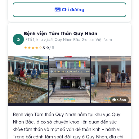
🗺 Chỉ đường
Bệnh viện Tâm thần Quy Nhơn
3
Tổ 1, khu vực 5, Quy Nhơn Bắc, Gia Lai, Việt Nam
3.9
★★★★☆
/ 5
📷 3 ảnh
Bệnh viện Tâm thần Quy Nhơn nằm tại khu vực Quy
Nhơn Bắc, là cơ sở chuyên khoa liên quan đến sức
khỏe tâm thần và một số vấn đề thần kinh – hành vi.
Trong bối cảnh tầm soát đột quỵ ở Quy Nhơn, địa chỉ