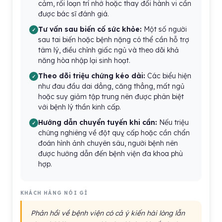
cảm, rối loạn trí nhớ hoặc thay đổi hành vi cần
được bác sĩ đánh giá.
Tư vấn sau biến cố sức khỏe:
Một số người
sau tai biến hoặc bệnh nặng có thể cần hỗ trợ
tâm lý, điều chỉnh giấc ngủ và theo dõi khả
năng hòa nhập lại sinh hoạt.
Theo dõi triệu chứng kéo dài:
Các biểu hiện
như đau đầu dai dẳng, căng thẳng, mất ngủ
hoặc suy giảm tập trung nên được phân biệt
với bệnh lý thần kinh cấp.
Hướng dẫn chuyển tuyến khi cần:
Nếu triệu
chứng nghiêng về đột quỵ cấp hoặc cần chẩn
đoán hình ảnh chuyên sâu, người bệnh nên
được hướng dẫn đến bệnh viện đa khoa phù
hợp.
KHÁCH HÀNG NÓI GÌ
Phản hồi về bệnh viện có cả ý kiến hài lòng lẫn