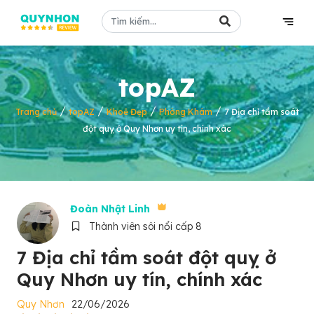
topAZ
/
/
/
/
Trang chủ
topAZ
Khoẻ Đẹp
Phòng Khám
7 Địa chỉ tầm soát
đột quỵ ở Quy Nhơn uy tín, chính xác
Đoàn Nhật Linh
Thành viên sôi nổi cấp 8
7 Địa chỉ tầm soát đột quỵ ở
Quy Nhơn uy tín, chính xác
Quy Nhơn
22/06/2026