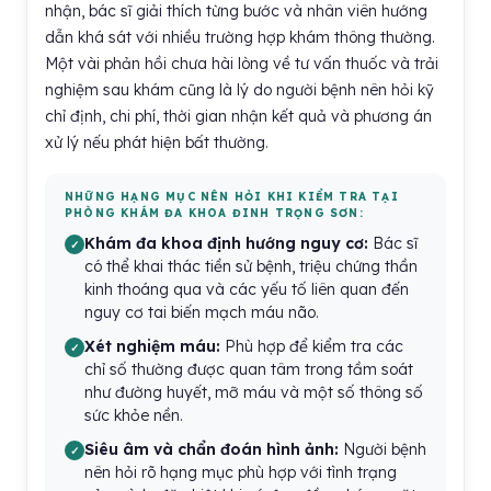
nhận, bác sĩ giải thích từng bước và nhân viên hướng
dẫn khá sát với nhiều trường hợp khám thông thường.
Một vài phản hồi chưa hài lòng về tư vấn thuốc và trải
nghiệm sau khám cũng là lý do người bệnh nên hỏi kỹ
chỉ định, chi phí, thời gian nhận kết quả và phương án
xử lý nếu phát hiện bất thường.
NHỮNG HẠNG MỤC NÊN HỎI KHI KIỂM TRA TẠI
PHÒNG KHÁM ĐA KHOA ĐINH TRỌNG SƠN:
Khám đa khoa định hướng nguy cơ:
Bác sĩ
có thể khai thác tiền sử bệnh, triệu chứng thần
kinh thoáng qua và các yếu tố liên quan đến
nguy cơ tai biến mạch máu não.
Xét nghiệm máu:
Phù hợp để kiểm tra các
chỉ số thường được quan tâm trong tầm soát
như đường huyết, mỡ máu và một số thông số
sức khỏe nền.
Siêu âm và chẩn đoán hình ảnh:
Người bệnh
nên hỏi rõ hạng mục phù hợp với tình trạng