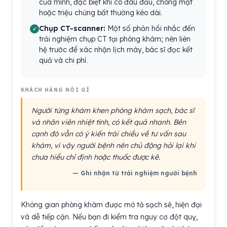
của mình, đặc biệt khi có đau đầu, chóng mặt
hoặc triệu chứng bất thường kéo dài.
Chụp CT-scanner:
Một số phản hồi nhắc đến
trải nghiệm chụp CT tại phòng khám; nên liên
hệ trước để xác nhận lịch máy, bác sĩ đọc kết
quả và chi phí.
KHÁCH HÀNG NÓI GÌ
Người từng khám khen phòng khám sạch, bác sĩ
và nhân viên nhiệt tình, có kết quả nhanh. Bên
cạnh đó vẫn có ý kiến trái chiều về tư vấn sau
khám, vì vậy người bệnh nên chủ động hỏi lại khi
chưa hiểu chỉ định hoặc thuốc được kê.
— Ghi nhận từ trải nghiệm người bệnh
Không gian phòng khám được mô tả sạch sẽ, hiện đại
và dễ tiếp cận. Nếu bạn đi kiểm tra nguy cơ đột quỵ,