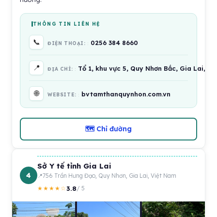
THÔNG TIN LIÊN HỆ
📞
0256 384 8660
ĐIỆN THOẠI:
📍
Tổ 1, khu vực 5, Quy Nhơn Bắc, Gia Lai, V
ĐỊA CHỈ:
🌐
bvtamthanquynhon.com.vn
WEBSITE:
🗺 Chỉ đường
Sở Y tế tỉnh Gia Lai
4
756 Trần Hưng Đạo, Quy Nhơn, Gia Lai, Việt Nam
3.8
★★★★☆
/ 5