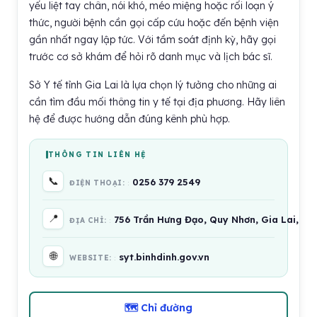
yếu liệt tay chân, nói khó, méo miệng hoặc rối loạn ý
thức, người bệnh cần gọi cấp cứu hoặc đến bệnh viện
gần nhất ngay lập tức. Với tầm soát định kỳ, hãy gọi
trước cơ sở khám để hỏi rõ danh mục và lịch bác sĩ.
Sở Y tế tỉnh Gia Lai là lựa chọn lý tưởng cho những ai
cần tìm đầu mối thông tin y tế tại địa phương. Hãy liên
hệ để được hướng dẫn đúng kênh phù hợp.
THÔNG TIN LIÊN HỆ
📞
0256 379 2549
ĐIỆN THOẠI:
📍
756 Trần Hưng Đạo, Quy Nhơn, Gia Lai, Vi
ĐỊA CHỈ:
🌐
syt.binhdinh.gov.vn
WEBSITE:
🗺 Chỉ đường