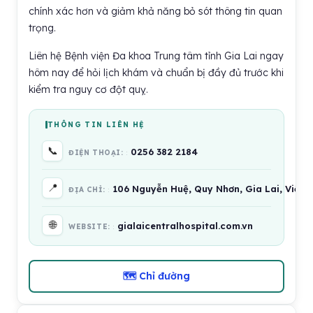
chính xác hơn và giảm khả năng bỏ sót thông tin quan
trọng.
Liên hệ Bệnh viện Đa khoa Trung tâm tỉnh Gia Lai ngay
hôm nay để hỏi lịch khám và chuẩn bị đầy đủ trước khi
kiểm tra nguy cơ đột quỵ.
THÔNG TIN LIÊN HỆ
📞
0256 382 2184
ĐIỆN THOẠI:
📍
106 Nguyễn Huệ, Quy Nhơn, Gia Lai, Việt
ĐỊA CHỈ:
🌐
gialaicentralhospital.com.vn
WEBSITE:
🗺 Chỉ đường