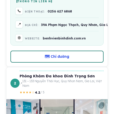
THÔNG TIN LIÊN HỆ
📞
0256 627 6868
ĐIỆN THOẠI:
📍
39A Phạm Ngọc Thạch, Quy Nhơn, Gia Lai 
ĐỊA CHỈ:
🌐
benhvienbinhdinh.com.vn
WEBSITE:
🗺 Chỉ đường
Phòng Khám Đa khoa Đinh Trọng Sơn
131 – 133 Nguyễn Thái Học, Quy Nhơn Nam, Gia Lai, Việt
2
Nam
4.2
★★★★☆
/ 5