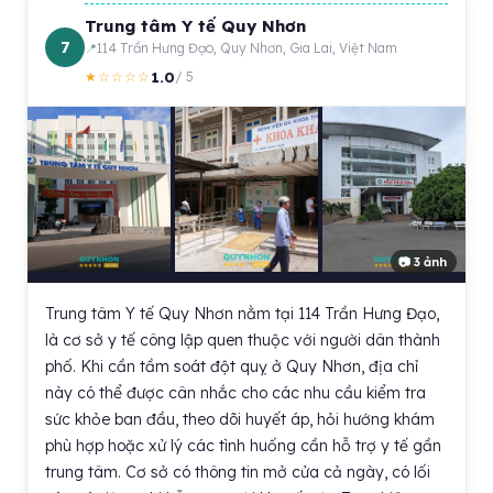
Trung tâm Y tế Quy Nhơn
7
114 Trần Hưng Đạo, Quy Nhơn, Gia Lai, Việt Nam
1.0
★☆☆☆☆
/ 5
📷 3 ảnh
Trung tâm Y tế Quy Nhơn nằm tại 114 Trần Hưng Đạo,
là cơ sở y tế công lập quen thuộc với người dân thành
phố. Khi cần tầm soát đột quỵ ở Quy Nhơn, địa chỉ
này có thể được cân nhắc cho các nhu cầu kiểm tra
sức khỏe ban đầu, theo dõi huyết áp, hỏi hướng khám
phù hợp hoặc xử lý các tình huống cần hỗ trợ y tế gần
trung tâm. Cơ sở có thông tin mở cửa cả ngày, có lối