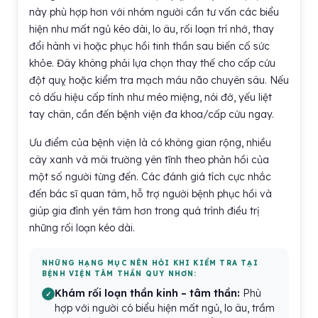
này phù hợp hơn với nhóm người cần tư vấn các biểu
hiện như mất ngủ kéo dài, lo âu, rối loạn trí nhớ, thay
đổi hành vi hoặc phục hồi tinh thần sau biến cố sức
khỏe. Đây không phải lựa chọn thay thế cho cấp cứu
đột quỵ hoặc kiểm tra mạch máu não chuyên sâu. Nếu
có dấu hiệu cấp tính như méo miệng, nói đớ, yếu liệt
tay chân, cần đến bệnh viện đa khoa/cấp cứu ngay.
Ưu điểm của bệnh viện là có không gian rộng, nhiều
cây xanh và môi trường yên tĩnh theo phản hồi của
một số người từng đến. Các đánh giá tích cực nhắc
đến bác sĩ quan tâm, hỗ trợ người bệnh phục hồi và
giúp gia đình yên tâm hơn trong quá trình điều trị
những rối loạn kéo dài.
NHỮNG HẠNG MỤC NÊN HỎI KHI KIỂM TRA TẠI
BỆNH VIỆN TÂM THẦN QUY NHƠN:
Khám rối loạn thần kinh – tâm thần:
Phù
hợp với người có biểu hiện mất ngủ, lo âu, trầm