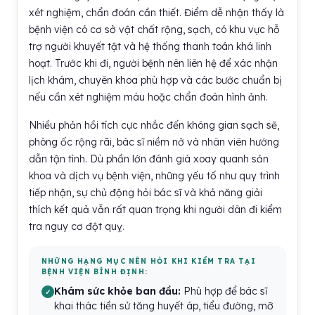
xét nghiệm, chẩn đoán cần thiết. Điểm dễ nhận thấy là
bệnh viện có cơ sở vật chất rộng, sạch, có khu vực hỗ
trợ người khuyết tật và hệ thống thanh toán khá linh
hoạt. Trước khi đi, người bệnh nên liên hệ để xác nhận
lịch khám, chuyên khoa phù hợp và các bước chuẩn bị
nếu cần xét nghiệm máu hoặc chẩn đoán hình ảnh.
Nhiều phản hồi tích cực nhắc đến không gian sạch sẽ,
phòng ốc rộng rãi, bác sĩ niềm nở và nhân viên hướng
dẫn tận tình. Dù phần lớn đánh giá xoay quanh sản
khoa và dịch vụ bệnh viện, những yếu tố như quy trình
tiếp nhận, sự chủ động hỏi bác sĩ và khả năng giải
thích kết quả vẫn rất quan trọng khi người dân đi kiểm
tra nguy cơ đột quỵ.
NHỮNG HẠNG MỤC NÊN HỎI KHI KIỂM TRA TẠI
BỆNH VIỆN BÌNH ĐỊNH:
Khám sức khỏe ban đầu:
Phù hợp để bác sĩ
khai thác tiền sử tăng huyết áp, tiểu đường, mỡ