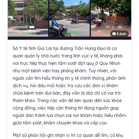
📷 3 ảnh
Sở Y tế tỉnh Gia Lai tại đường Trần Hưng Đạo là cơ
quan quản lý nhà nước trong lĩnh vực y tế, không phải
nơi trực tiếp thực hiện tầm soát đột quỵ ở Quy Nhơn
như một bệnh viện hay phòng khám. Tuy nhiên, với
người cần tìm hiểu thông tin y tế chính thống, phản ánh
dịch vụ, hỏi đầu mối hoặc tra cứu các đơn vị khám
chữa bệnh trên địa bàn, đây vẫn là địa chỉ có vai trò
tham khảo. Trong các vấn đề liên quan đến sức khỏe
cộng đồng, việc tiếp cận thông tin đúng nguồn giúp
người dân tránh lựa chọn sai nơi khám hoặc hiểu nhầm
giữa tầm soát, khám chuyên khoa và cấp cứu.
Một số phản hồi ghi nhận vị trí cơ quan dễ tìm, có khu