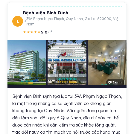
Bệnh viện Bình Định
39A Phạm Ngọc Thạch, Quy Nhơn, Gia Lai 820000, Việt
1
Nam
5.0
★★★★★
/ 5
📷 3 ảnh
Bệnh viện Bình Định tọa lạc tại 39A Phạm Ngọc Thạch,
là một trong những cơ sở bệnh viện có không gian
khang trang tại Quy Nhơn. Với người đang quan tâm
đến tầm soát đột quỵ ở Quy Nhơn, địa chỉ này có thể
được cân nhắc khi cần kiểm tra sức khỏe tổng quát,
trao đổi nguy cơ tim mạch và hỏi trước các hạng mục