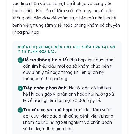
vực tiếp nhận và cơ sở vật chất phục vụ công việc
hành chính. Khi cần đi tầm soát đột quỵ, người dân
không nên đến đây để khám trực tiếp mà nên liên hệ
bệnh viện, trung tâm y tế hoặc phòng khám có chuyên
khoa phù hợp.
NHỮNG HẠNG MỤC NÊN HỎI KHI KIỂM TRA TẠI SỞ
Y TẾ TỈNH GIA LAI:
Hỗ trợ thông tin y tế:
Phù hợp khi người dân
cần tìm hiểu đầu mối cơ sở khám chữa bệnh,
quy định y tế hoặc thông tin liên quan hệ
thống y tế địa phương.
Tiếp nhận phản ánh:
Người dân có thể liên
hệ khi cần góp ý, phản ánh hoặc hỏi hướng xử
lý về trải nghiệm tại một số đơn vị y tế.
Tra cứu cơ sở phù hợp:
Trước khi tầm soát
đột quỵ, việc xác định đúng bệnh viện/phòng
khám có khả năng xét nghiệm và chẩn đoán
sẽ tiết kiệm thời gian hơn.