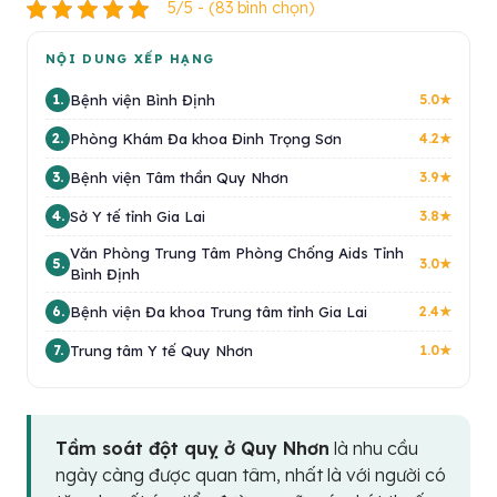
5/5 - (83 bình chọn)
NỘI DUNG XẾP HẠNG
Bệnh viện Bình Định
1.
5.0★
Phòng Khám Đa khoa Đinh Trọng Sơn
2.
4.2★
Bệnh viện Tâm thần Quy Nhơn
3.
3.9★
Sở Y tế tỉnh Gia Lai
4.
3.8★
Văn Phòng Trung Tâm Phòng Chống Aids Tỉnh
5.
3.0★
Bình Định
Bệnh viện Đa khoa Trung tâm tỉnh Gia Lai
6.
2.4★
Trung tâm Y tế Quy Nhơn
7.
1.0★
Tầm soát đột quỵ ở Quy Nhơn
là nhu cầu
ngày càng được quan tâm, nhất là với người có