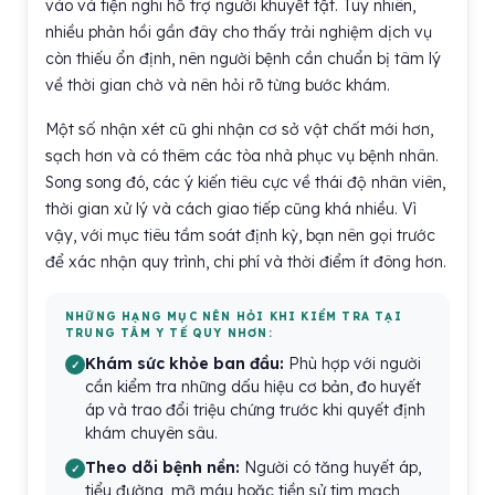
vào và tiện nghi hỗ trợ người khuyết tật. Tuy nhiên,
nhiều phản hồi gần đây cho thấy trải nghiệm dịch vụ
còn thiếu ổn định, nên người bệnh cần chuẩn bị tâm lý
về thời gian chờ và nên hỏi rõ từng bước khám.
Một số nhận xét cũ ghi nhận cơ sở vật chất mới hơn,
sạch hơn và có thêm các tòa nhà phục vụ bệnh nhân.
Song song đó, các ý kiến tiêu cực về thái độ nhân viên,
thời gian xử lý và cách giao tiếp cũng khá nhiều. Vì
vậy, với mục tiêu tầm soát định kỳ, bạn nên gọi trước
để xác nhận quy trình, chi phí và thời điểm ít đông hơn.
NHỮNG HẠNG MỤC NÊN HỎI KHI KIỂM TRA TẠI
TRUNG TÂM Y TẾ QUY NHƠN:
Khám sức khỏe ban đầu:
Phù hợp với người
cần kiểm tra những dấu hiệu cơ bản, đo huyết
áp và trao đổi triệu chứng trước khi quyết định
khám chuyên sâu.
Theo dõi bệnh nền:
Người có tăng huyết áp,
tiểu đường, mỡ máu hoặc tiền sử tim mạch