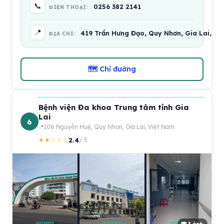
📞
0256 382 2141
ĐIỆN THOẠI:
📍
419 Trần Hưng Đạo, Quy Nhơn, Gia Lai, Vi
ĐỊA CHỈ:
🗺 Chỉ đường
Bệnh viện Đa khoa Trung tâm tỉnh Gia
Lai
6
106 Nguyễn Huệ, Quy Nhơn, Gia Lai, Việt Nam
2.4
★★☆☆☆
/ 5