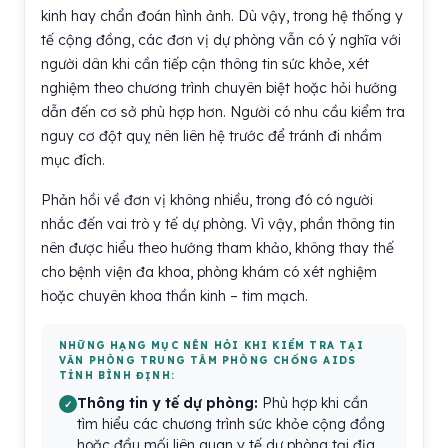
kinh hay chẩn đoán hình ảnh. Dù vậy, trong hệ thống y
tế cộng đồng, các đơn vị dự phòng vẫn có ý nghĩa với
người dân khi cần tiếp cận thông tin sức khỏe, xét
nghiệm theo chương trình chuyên biệt hoặc hỏi hướng
dẫn đến cơ sở phù hợp hơn. Người có nhu cầu kiểm tra
nguy cơ đột quỵ nên liên hệ trước để tránh đi nhầm
mục đích.
Phản hồi về đơn vị không nhiều, trong đó có người
nhắc đến vai trò y tế dự phòng. Vì vậy, phần thông tin
nên được hiểu theo hướng tham khảo, không thay thế
cho bệnh viện đa khoa, phòng khám có xét nghiệm
hoặc chuyên khoa thần kinh – tim mạch.
NHỮNG HẠNG MỤC NÊN HỎI KHI KIỂM TRA TẠI
VĂN PHÒNG TRUNG TÂM PHÒNG CHỐNG AIDS
TỈNH BÌNH ĐỊNH:
Thông tin y tế dự phòng:
Phù hợp khi cần
tìm hiểu các chương trình sức khỏe cộng đồng
hoặc đầu mối liên quan y tế dự phòng tại địa