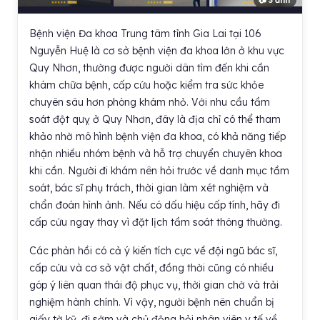
📷 3 ảnh
Bệnh viện Đa khoa Trung tâm tỉnh Gia Lai tại 106
Nguyễn Huệ là cơ sở bệnh viện đa khoa lớn ở khu vực
Quy Nhơn, thường được người dân tìm đến khi cần
khám chữa bệnh, cấp cứu hoặc kiểm tra sức khỏe
chuyên sâu hơn phòng khám nhỏ. Với nhu cầu tầm
soát đột quỵ ở Quy Nhơn, đây là địa chỉ có thể tham
khảo nhờ mô hình bệnh viện đa khoa, có khả năng tiếp
nhận nhiều nhóm bệnh và hỗ trợ chuyển chuyên khoa
khi cần. Người đi khám nên hỏi trước về danh mục tầm
soát, bác sĩ phụ trách, thời gian làm xét nghiệm và
chẩn đoán hình ảnh. Nếu có dấu hiệu cấp tính, hãy đi
cấp cứu ngay thay vì đặt lịch tầm soát thông thường.
Các phản hồi có cả ý kiến tích cực về đội ngũ bác sĩ,
cấp cứu và cơ sở vật chất, đồng thời cũng có nhiều
góp ý liên quan thái độ phục vụ, thời gian chờ và trải
nghiệm hành chính. Vì vậy, người bệnh nên chuẩn bị
giấy tờ kỹ, đi sớm và chủ động hỏi nhân viên y tế về