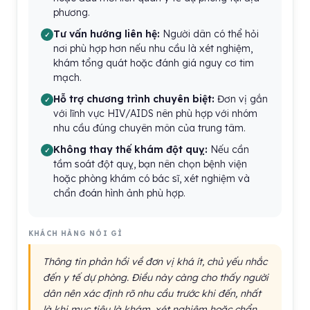
phương.
Tư vấn hướng liên hệ:
Người dân có thể hỏi
nơi phù hợp hơn nếu nhu cầu là xét nghiệm,
khám tổng quát hoặc đánh giá nguy cơ tim
mạch.
Hỗ trợ chương trình chuyên biệt:
Đơn vị gắn
với lĩnh vực HIV/AIDS nên phù hợp với nhóm
nhu cầu đúng chuyên môn của trung tâm.
Không thay thế khám đột quỵ:
Nếu cần
tầm soát đột quỵ, bạn nên chọn bệnh viện
hoặc phòng khám có bác sĩ, xét nghiệm và
chẩn đoán hình ảnh phù hợp.
KHÁCH HÀNG NÓI GÌ
Thông tin phản hồi về đơn vị khá ít, chủ yếu nhắc
đến y tế dự phòng. Điều này càng cho thấy người
dân nên xác định rõ nhu cầu trước khi đến, nhất
là khi mục tiêu là khám, xét nghiệm hoặc chẩn