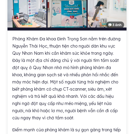
📷 3 ảnh
Phòng Khám Đa khoa Đinh Trọng Sơn nằm trên đường
Nguyễn Thái Học, thuận tiện cho người dân khu vực
Quy Nhơn Nam khi cần khám sức khỏe trong ngày.
Đây là một địa chỉ đáng chú ý với người tìm tầm soát
đột quỵ ở Quy Nhơn nhờ mô hình phòng khám đa
khoa, không gian sạch sẽ và nhiều phản hồi nhắc đến
máy móc hiện đại. Một số người từng trải nghiệm cho
biết phòng khám có chụp CT-scanner, siêu âm, xét
nghiệm và trả kết quả khá nhanh. Với các dấu hiệu
nghi ngờ đột quỵ cấp như méo miệng, yếu liệt nửa
người, nói khó hoặc lơ mơ, người bệnh vẫn cần đi cấp
cứu ngay thay vì chờ tầm soát.
Điểm mạnh của phòng khám là sự gọn gàng trong tiếp