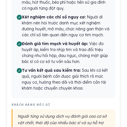
máu, hút thuốc, béo phì hoặc tiền sử gia đình
có người từng đột quỵ.
Xét nghiệm các chỉ số nguy cơ:
Người đi
khám nên hỏi trước danh mục xét nghiệm
đường huyết, mỡ máu, chức năng gan thận và
các chỉ số liên quan đến nguy cơ tim mạch.
Đánh giá tim mạch và huyết áp:
Việc đo
huyết áp, kiểm tra nhịp tim và trao đổi triệu
chứng như hồi hộp, đau ngực, chóng mặt giúp
bác sĩ có cơ sở tư vấn sâu hơn.
Tư vấn kết quả sau kiểm tra:
Sau khi có kết
quả, người bệnh cần được giải thích rõ mức
nguy cơ, hướng theo dõi và thời điểm cần tái
khám hoặc chuyển chuyên khoa.
KHÁCH HÀNG NÓI GÌ
Người từng sử dụng dịch vụ đánh giá cao cơ sở
vật chất, thái độ của nhiều bác sĩ và sự hỗ trợ