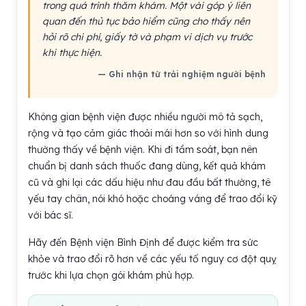
trong quá trình thăm khám. Một vài góp ý liên
quan đến thủ tục bảo hiểm cũng cho thấy nên
hỏi rõ chi phí, giấy tờ và phạm vi dịch vụ trước
khi thực hiện.
— Ghi nhận từ trải nghiệm người bệnh
Không gian bệnh viện được nhiều người mô tả sạch,
rộng và tạo cảm giác thoải mái hơn so với hình dung
thường thấy về bệnh viện. Khi đi tầm soát, bạn nên
chuẩn bị danh sách thuốc đang dùng, kết quả khám
cũ và ghi lại các dấu hiệu như đau đầu bất thường, tê
yếu tay chân, nói khó hoặc choáng váng để trao đổi kỹ
với bác sĩ.
Hãy đến Bệnh viện Bình Định để được kiểm tra sức
khỏe và trao đổi rõ hơn về các yếu tố nguy cơ đột quỵ
trước khi lựa chọn gói khám phù hợp.