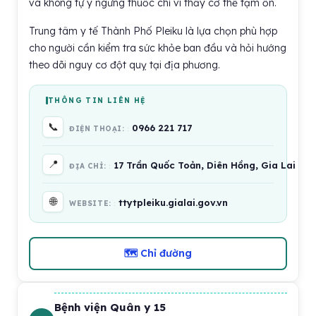
và không tự ý ngưng thuốc chỉ vì thấy cơ thể tạm ổn.
Trung tâm y tế Thành Phố Pleiku là lựa chọn phù hợp
cho người cần kiểm tra sức khỏe ban đầu và hỏi hướng
theo dõi nguy cơ đột quỵ tại địa phương.
THÔNG TIN LIÊN HỆ
📞
0966 221 717
ĐIỆN THOẠI:
📍
17 Trần Quốc Toản, Diên Hồng, Gia Lai 60
ĐỊA CHỈ:
🌐
ttytpleiku.gialai.gov.vn
WEBSITE:
🗺 Chỉ đường
Bệnh viện Quân y 15