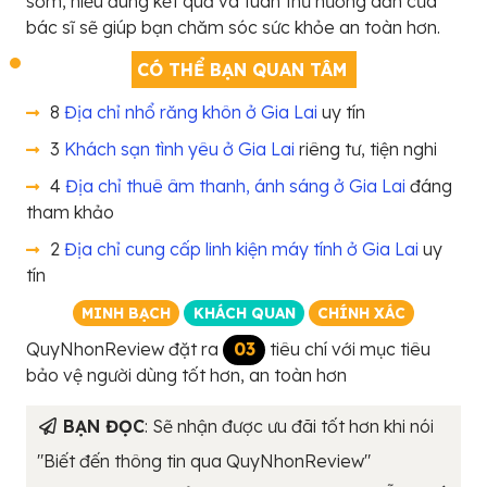
sớm, hiểu đúng kết quả và tuân thủ hướng dẫn của
bác sĩ sẽ giúp bạn chăm sóc sức khỏe an toàn hơn.
CÓ THỂ BẠN QUAN TÂM
8
Địa chỉ nhổ răng khôn ở Gia Lai
uy tín
3
Khách sạn tình yêu ở Gia Lai
riêng tư, tiện nghi
4
Địa chỉ thuê âm thanh, ánh sáng ở Gia Lai
đáng
tham khảo
2
Địa chỉ cung cấp linh kiện máy tính ở Gia Lai
uy
tín
MINH BẠCH
KHÁCH QUAN
CHÍNH XÁC
QuyNhonReview đặt ra
03
tiêu chí với mục tiêu
bảo vệ người dùng tốt hơn, an toàn hơn
BẠN ĐỌC
: Sẽ nhận được ưu đãi tốt hơn khi nói
"Biết đến thông tin qua QuyNhonReview"