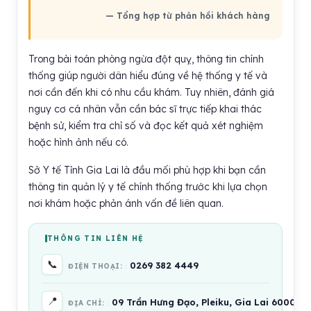
— Tổng hợp từ phản hồi khách hàng
Trong bài toán phòng ngừa đột quỵ, thông tin chính
thống giúp người dân hiểu đúng về hệ thống y tế và
nơi cần đến khi có nhu cầu khám. Tuy nhiên, đánh giá
nguy cơ cá nhân vẫn cần bác sĩ trực tiếp khai thác
bệnh sử, kiểm tra chỉ số và đọc kết quả xét nghiệm
hoặc hình ảnh nếu có.
Sở Y tế Tỉnh Gia Lai là đầu mối phù hợp khi bạn cần
thông tin quản lý y tế chính thống trước khi lựa chọn
nơi khám hoặc phản ánh vấn đề liên quan.
THÔNG TIN LIÊN HỆ
📞
0269 382 4449
ĐIỆN THOẠI:
📍
09 Trần Hưng Đạo, Pleiku, Gia Lai 600000
ĐỊA CHỈ: