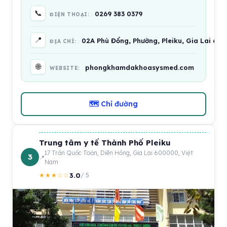
📞
0269 383 0379
ĐIỆN THOẠI:
📍
02A Phù Đổng, Phường, Pleiku, Gia Lai 60
ĐỊA CHỈ:
🌐
phongkhamdakhoasysmed.com
WEBSITE:
🗺 Chỉ đường
Trung tâm y tế Thành Phố Pleiku
17 Trần Quốc Toản, Diên Hồng, Gia Lai 600000, Việt
3
Nam
3.0
★★★☆☆
/ 5