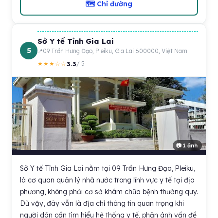
🗺 Chỉ đường
Sở Y tế Tỉnh Gia Lai
5
09 Trần Hưng Đạo, Pleiku, Gia Lai 600000, Việt Nam
3.3
★★★☆☆
/ 5
📷 1 ảnh
Sở Y tế Tỉnh Gia Lai nằm tại 09 Trần Hưng Đạo, Pleiku,
là cơ quan quản lý nhà nước trong lĩnh vực y tế tại địa
phương, không phải cơ sở khám chữa bệnh thường quy.
Dù vậy, đây vẫn là địa chỉ thông tin quan trọng khi
người dân cần tìm hiểu hệ thống y tế, phản ánh vấn đề