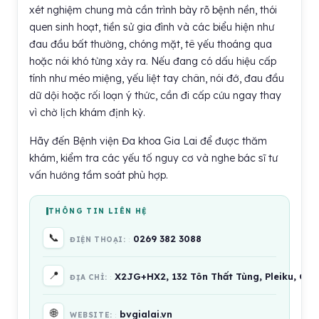
xét nghiệm chung mà cần trình bày rõ bệnh nền, thói
quen sinh hoạt, tiền sử gia đình và các biểu hiện như
đau đầu bất thường, chóng mặt, tê yếu thoáng qua
hoặc nói khó từng xảy ra. Nếu đang có dấu hiệu cấp
tính như méo miệng, yếu liệt tay chân, nói đớ, đau đầu
dữ dội hoặc rối loạn ý thức, cần đi cấp cứu ngay thay
vì chờ lịch khám định kỳ.
Hãy đến Bệnh viện Đa khoa Gia Lai để được thăm
khám, kiểm tra các yếu tố nguy cơ và nghe bác sĩ tư
vấn hướng tầm soát phù hợp.
THÔNG TIN LIÊN HỆ
📞
0269 382 3088
ĐIỆN THOẠI:
📍
X2JG+HX2, 132 Tôn Thất Tùng, Pleiku, Gia
ĐỊA CHỈ:
🌐
bvgialai.vn
WEBSITE: