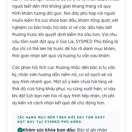
người biết đến nhờ không gian khang trang và quy
trình khám tương đối gọn. Nơi đây phù hợp với người
muốn kiểm tra sức khỏe ban đầu, khám tổng quát, xét
nghiệm cơ bản hoặc hỏi bác sĩ về các dấu hiệu bất
thường trước khi quyết định kiểm tra sâu hơn. Với nhu
cầu tầm soát đột quỵ ở Gia Lai, SYSMED Phù Đổng là
địa chỉ có thể liên hệ trước để hỏi rõ danh mục khám,
thời gian nhận kết quả và hướng tư vấn sau khám.
Các phản hồi tích cực thường nhắc đến bác sĩ tư vấn
kỹ, nhân viên hướng dẫn niềm nở, cơ sở sạch sẽ và
quy trình nhanh gọn. Một số ý kiến chưa hài lòng về
thái độ của từng khâu phục vụ cũng xuất hiện, vì vậy
khi đặt lịch bạn nên hỏi rõ quy trình tiếp nhận, chi phí
dự kiến và cách nhận kết quả để chủ động hơn.
CÁC HẠNG MỤC NÊN TRAO ĐỔI KHI TẦM SOÁT
ĐỘT QUỴ TẠI SYSMED PHÙ ĐỔNG:
Khám sức khỏe ban đầu:
Bác sĩ ghi nhận