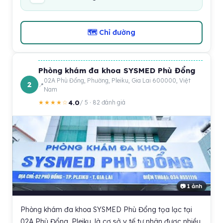
🗺 Chỉ đường
Phòng khám đa khoa SYSMED Phù Đổng
02A Phù Đổng, Phường, Pleiku, Gia Lai 600000, Việt
2
Nam
4.0
★★★★☆
/ 5 · 82 đánh giá
📷 1 ảnh
Phòng khám đa khoa SYSMED Phù Đổng tọa lạc tại
02A Phù Đổng, Pleiku, là cơ sở y tế tư nhân được nhiều