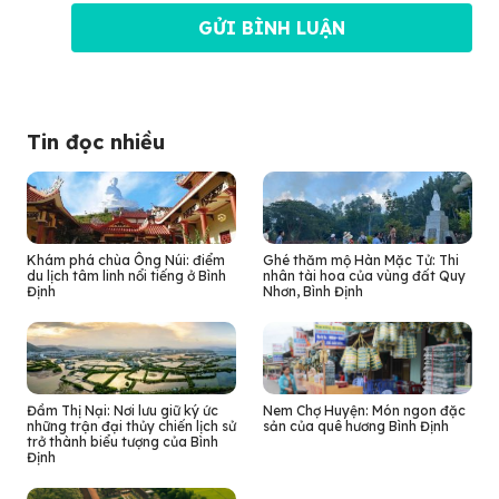
Tin đọc nhiều
Khám phá chùa Ông Núi: điểm
Ghé thăm mộ Hàn Mặc Tử: Thi
du lịch tâm linh nổi tiếng ở Bình
nhân tài hoa của vùng đất Quy
Định
Nhơn, Bình Định
Đầm Thị Nại: Nơi lưu giữ ký ức
Nem Chợ Huyện: Món ngon đặc
những trận đại thủy chiến lịch sử
sản của quê hương Bình Định
trở thành biểu tượng của Bình
Định