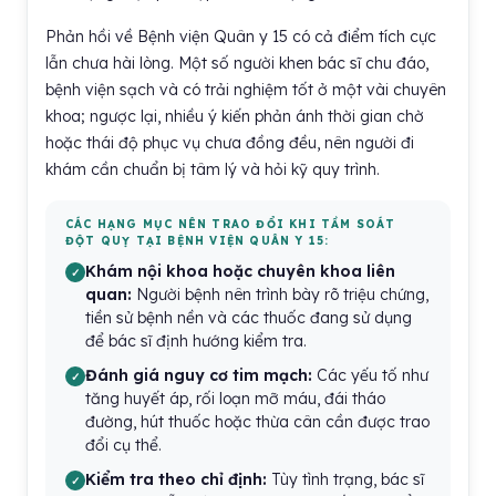
Phản hồi về Bệnh viện Quân y 15 có cả điểm tích cực
lẫn chưa hài lòng. Một số người khen bác sĩ chu đáo,
bệnh viện sạch và có trải nghiệm tốt ở một vài chuyên
khoa; ngược lại, nhiều ý kiến phản ánh thời gian chờ
hoặc thái độ phục vụ chưa đồng đều, nên người đi
khám cần chuẩn bị tâm lý và hỏi kỹ quy trình.
CÁC HẠNG MỤC NÊN TRAO ĐỔI KHI TẦM SOÁT
ĐỘT QUỴ TẠI BỆNH VIỆN QUÂN Y 15:
Khám nội khoa hoặc chuyên khoa liên
quan:
Người bệnh nên trình bày rõ triệu chứng,
tiền sử bệnh nền và các thuốc đang sử dụng
để bác sĩ định hướng kiểm tra.
Đánh giá nguy cơ tim mạch:
Các yếu tố như
tăng huyết áp, rối loạn mỡ máu, đái tháo
đường, hút thuốc hoặc thừa cân cần được trao
đổi cụ thể.
Kiểm tra theo chỉ định:
Tùy tình trạng, bác sĩ