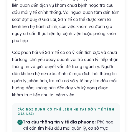
liên quan đến dịch vụ khám chữa bệnh hoặc tra cứu
đầu mối y tế chính thống. Với người quan tâm đến tầm
soát đột quỵ ở Gia Lai, Sở Y tế có thể được xem là
kênh liên hệ hành chính, còn việc khám và đánh giá
nguy cơ cần thực hiện tại bệnh viện hoặc phòng khám
phù hợp.
Các phản hồi về Sở Y tế có cả ý kiến tích cực và chưa
hài lòng, chủ yếu xoay quanh vai trò quản lý, tiếp nhận
thông tin và giải quyết vấn đề trong ngành y. Người
dân khi liên hệ nên xác định rõ mục đích: hỏi thông tin
quản lý, phản ánh, tra cứu cơ sở y tế hay tìm đầu mối
hướng dẫn; không nên đến đây với kỳ vọng được
khám trực tiếp như tại bệnh viện.
CÁC NỘI DUNG CÓ THỂ LIÊN HỆ TẠI SỞ Y TẾ TỈNH
GIA LAI:
Tra cứu thông tin y tế địa phương:
Phù hợp
khi cần tìm hiểu đầu mối quản lý, cơ sở trực