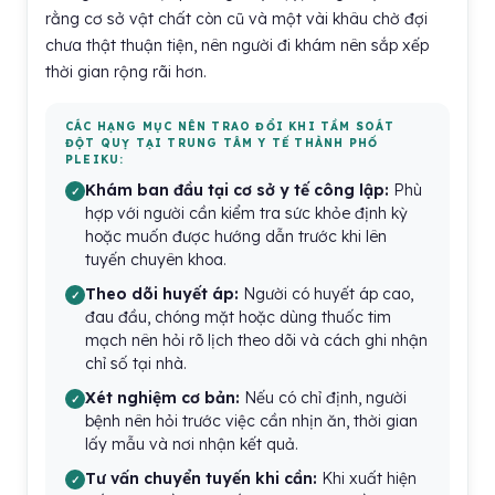
rằng cơ sở vật chất còn cũ và một vài khâu chờ đợi
chưa thật thuận tiện, nên người đi khám nên sắp xếp
thời gian rộng rãi hơn.
CÁC HẠNG MỤC NÊN TRAO ĐỔI KHI TẦM SOÁT
ĐỘT QUỴ TẠI TRUNG TÂM Y TẾ THÀNH PHỐ
PLEIKU:
Khám ban đầu tại cơ sở y tế công lập:
Phù
hợp với người cần kiểm tra sức khỏe định kỳ
hoặc muốn được hướng dẫn trước khi lên
tuyến chuyên khoa.
Theo dõi huyết áp:
Người có huyết áp cao,
đau đầu, chóng mặt hoặc dùng thuốc tim
mạch nên hỏi rõ lịch theo dõi và cách ghi nhận
chỉ số tại nhà.
Xét nghiệm cơ bản:
Nếu có chỉ định, người
bệnh nên hỏi trước việc cần nhịn ăn, thời gian
lấy mẫu và nơi nhận kết quả.
Tư vấn chuyển tuyến khi cần:
Khi xuất hiện