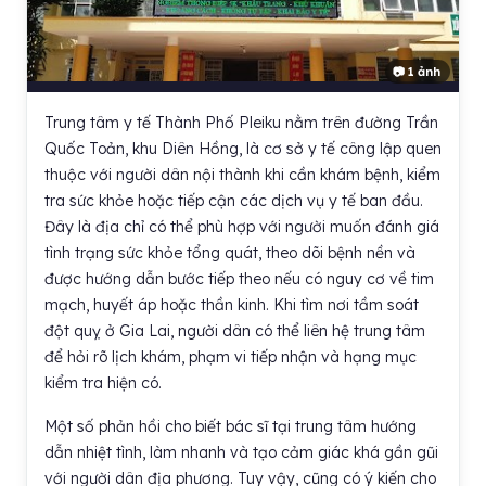
📷 1 ảnh
Trung tâm y tế Thành Phố Pleiku nằm trên đường Trần
Quốc Toản, khu Diên Hồng, là cơ sở y tế công lập quen
thuộc với người dân nội thành khi cần khám bệnh, kiểm
tra sức khỏe hoặc tiếp cận các dịch vụ y tế ban đầu.
Đây là địa chỉ có thể phù hợp với người muốn đánh giá
tình trạng sức khỏe tổng quát, theo dõi bệnh nền và
được hướng dẫn bước tiếp theo nếu có nguy cơ về tim
mạch, huyết áp hoặc thần kinh. Khi tìm nơi tầm soát
đột quỵ ở Gia Lai, người dân có thể liên hệ trung tâm
để hỏi rõ lịch khám, phạm vi tiếp nhận và hạng mục
kiểm tra hiện có.
Một số phản hồi cho biết bác sĩ tại trung tâm hướng
dẫn nhiệt tình, làm nhanh và tạo cảm giác khá gần gũi
với người dân địa phương. Tuy vậy, cũng có ý kiến cho