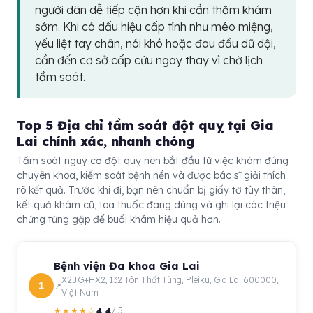
người dân dễ tiếp cận hơn khi cần thăm khám
sớm. Khi có dấu hiệu cấp tính như méo miệng,
yếu liệt tay chân, nói khó hoặc đau đầu dữ dội,
cần đến cơ sở cấp cứu ngay thay vì chờ lịch
tầm soát.
Top 5 Địa chỉ tầm soát đột quỵ tại Gia
Lai chính xác, nhanh chóng
Tầm soát nguy cơ đột quỵ nên bắt đầu từ việc khám đúng
chuyên khoa, kiểm soát bệnh nền và được bác sĩ giải thích
rõ kết quả. Trước khi đi, bạn nên chuẩn bị giấy tờ tùy thân,
kết quả khám cũ, toa thuốc đang dùng và ghi lại các triệu
chứng từng gặp để buổi khám hiệu quả hơn.
Bệnh viện Đa khoa Gia Lai
X2JG+HX2, 132 Tôn Thất Tùng, Pleiku, Gia Lai 600000,
1
Việt Nam
4.4
★★★★☆
/ 5