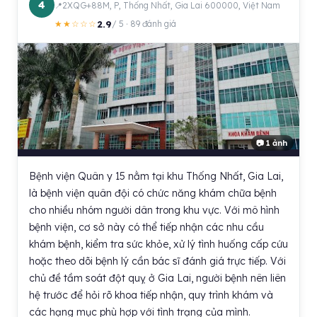
4
2XQG+88M, P, Thống Nhất, Gia Lai 600000, Việt Nam
2.9
★★☆☆☆
/ 5 · 89 đánh giá
📷 1 ảnh
Bệnh viện Quân y 15 nằm tại khu Thống Nhất, Gia Lai,
là bệnh viện quân đội có chức năng khám chữa bệnh
cho nhiều nhóm người dân trong khu vực. Với mô hình
bệnh viện, cơ sở này có thể tiếp nhận các nhu cầu
khám bệnh, kiểm tra sức khỏe, xử lý tình huống cấp cứu
hoặc theo dõi bệnh lý cần bác sĩ đánh giá trực tiếp. Với
chủ đề tầm soát đột quỵ ở Gia Lai, người bệnh nên liên
hệ trước để hỏi rõ khoa tiếp nhận, quy trình khám và
các hạng mục phù hợp với tình trạng của mình.