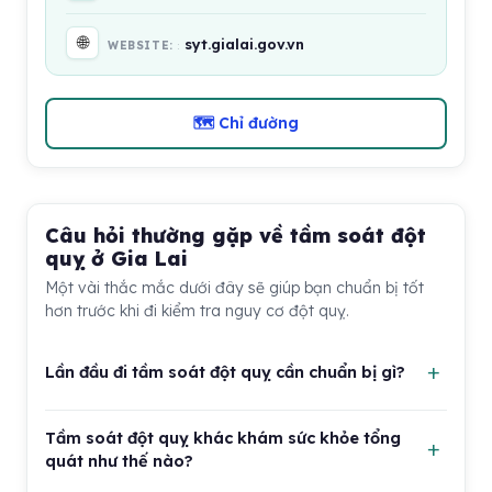
🌐
syt.gialai.gov.vn
WEBSITE:
🗺 Chỉ đường
Câu hỏi thường gặp về tầm soát đột
quỵ ở Gia Lai
Một vài thắc mắc dưới đây sẽ giúp bạn chuẩn bị tốt
hơn trước khi đi kiểm tra nguy cơ đột quỵ.
Lần đầu đi tầm soát đột quỵ cần chuẩn bị gì?
Bạn nên mang theo giấy tờ tùy thân, thẻ bảo hiểm nếu
Tầm soát đột quỵ khác khám sức khỏe tổng
có, kết quả khám cũ, toa thuốc đang dùng và ghi lại
quát như thế nào?
các triệu chứng từng xuất hiện. Nếu thường xuyên đo
huyết áp tại nhà, hãy mang theo các chỉ số gần đây