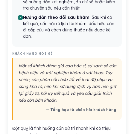
sẽ hướng dẫn xét nghiệm, đo chỉ số hoặc kiểm
tra chuyên sâu nếu cần thiết.
Hướng dẫn theo dõi sau khám:
Sau khi có
kết quả, cần hỏi rõ lịch tái khám, dấu hiệu cần
đi cấp cứu và cách dùng thuốc nếu được kê
đơn.
KHÁCH HÀNG NÓI GÌ
Một số khách đánh giá cao bác sĩ, sự sạch sẽ của
bệnh viện và trải nghiệm khám ở vài khoa. Tuy
nhiên, các phản hồi chưa tốt về thái độ phục vụ
cũng khá rõ, nên khi sử dụng dịch vụ bạn nên giữ
lại giấy tờ, hỏi kỹ kết quả và yêu cầu giải thích
nếu còn băn khoăn.
— Tổng hợp từ phản hồi khách hàng
Đột quỵ là tình huống cần xử trí nhanh khi có triệu