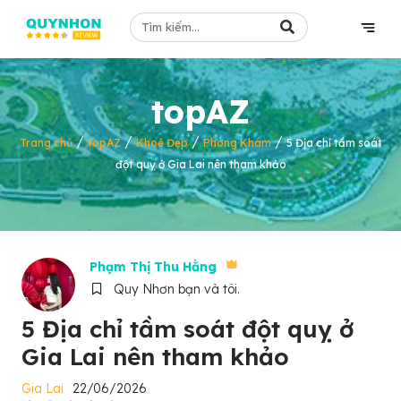
topAZ
/
/
/
/
Trang chủ
topAZ
Khoẻ Đẹp
Phòng Khám
5 Địa chỉ tầm soát
đột quỵ ở Gia Lai nên tham khảo
Phạm Thị Thu Hằng
Quy Nhơn bạn và tôi.
5 Địa chỉ tầm soát đột quỵ ở
Gia Lai nên tham khảo
Gia Lai
22/06/2026