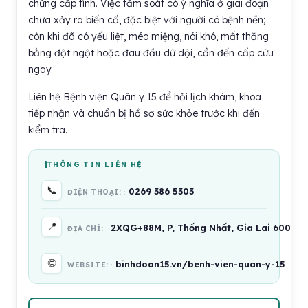
chứng cấp tính. Việc tầm soát có ý nghĩa ở giai đoạn
chưa xảy ra biến cố, đặc biệt với người có bệnh nền;
còn khi đã có yếu liệt, méo miệng, nói khó, mất thăng
bằng đột ngột hoặc đau đầu dữ dội, cần đến cấp cứu
ngay.
Liên hệ Bệnh viện Quân y 15 để hỏi lịch khám, khoa
tiếp nhận và chuẩn bị hồ sơ sức khỏe trước khi đến
kiểm tra.
THÔNG TIN LIÊN HỆ
📞
0269 386 5303
ĐIỆN THOẠI:
📍
2XQG+88M, P, Thống Nhất, Gia Lai 600000
ĐỊA CHỈ:
🌐
binhdoan15.vn/benh-vien-quan-y-15
WEBSITE: