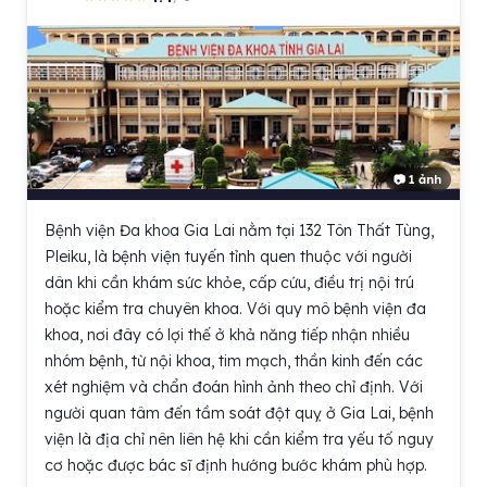
📷 1 ảnh
Bệnh viện Đa khoa Gia Lai nằm tại 132 Tôn Thất Tùng,
Pleiku, là bệnh viện tuyến tỉnh quen thuộc với người
dân khi cần khám sức khỏe, cấp cứu, điều trị nội trú
hoặc kiểm tra chuyên khoa. Với quy mô bệnh viện đa
khoa, nơi đây có lợi thế ở khả năng tiếp nhận nhiều
nhóm bệnh, từ nội khoa, tim mạch, thần kinh đến các
xét nghiệm và chẩn đoán hình ảnh theo chỉ định. Với
người quan tâm đến tầm soát đột quỵ ở Gia Lai, bệnh
viện là địa chỉ nên liên hệ khi cần kiểm tra yếu tố nguy
cơ hoặc được bác sĩ định hướng bước khám phù hợp.