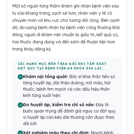
Một số người từng thăm khám ghi nhận bệnh viện sau
tu sửa khang trang, sạch sẽ hơn, nhân viên y tế có
chuyên môn và khu vực chờ tương đối rộng. Bên cạnh
đó, do lượng bệnh nhân tại bệnh viện công thường khá
đông, người đi khám nên chuẩn bị giấy tờ, kết quả cũ,
toa thuốc đang dùng và đến sớm để thuận tiện hơn
trong khâu đăng ký.
CÁC HẠNG MỤC NÊN TRAO ĐỔI KHI TẦM SOÁT
ĐỘT QUỴ TẠI BỆNH VIỆN ĐA KHOA GIA LAI:
Khám nội tổng quát:
Bác sĩ khai thác tiền sử
tăng huyết áp, đái tháo đường, mỡ máu, hút
thuốc, bệnh tim mạch và các dấu hiệu thần
kinh từng xuất hiện.
Đo huyết áp, kiểm tra chỉ số nền:
Đây là
bước quan trọng để đánh giá nguy cơ đột quỵ
vì huyết áp cao kéo dài thường cần được theo
dõi sát.
Xét nghiệm máu theo chỉ định:
Người bệnh