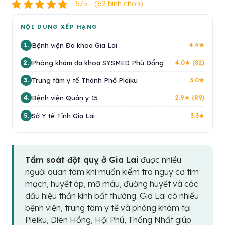
5/5 - (62 bình chọn)
NỘI DUNG XẾP HẠNG
Bệnh viện Đa khoa Gia Lai
1.
4.4★
Phòng khám đa khoa SYSMED Phù Đổng
2.
4.0★ (82)
Trung tâm y tế Thành Phố Pleiku
3.
3.0★
Bệnh viện Quân y 15
4.
2.9★ (89)
Sở Y tế Tỉnh Gia Lai
5.
3.3★
Tầm soát đột quỵ ở Gia Lai
được nhiều
người quan tâm khi muốn kiểm tra nguy cơ tim
mạch, huyết áp, mỡ máu, đường huyết và các
dấu hiệu thần kinh bất thường. Gia Lai có nhiều
bệnh viện, trung tâm y tế và phòng khám tại
Pleiku, Diên Hồng, Hội Phú, Thống Nhất giúp