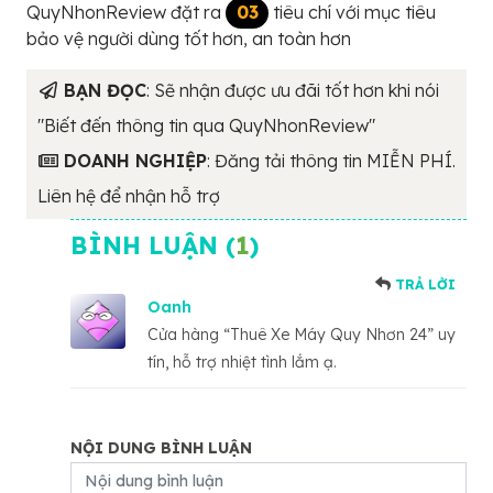
QuyNhonReview đặt ra
03
tiêu chí với mục tiêu
bảo vệ người dùng tốt hơn, an toàn hơn
BẠN ĐỌC
: Sẽ nhận được ưu đãi tốt hơn khi nói
"Biết đến thông tin qua QuyNhonReview"
DOANH NGHIỆP
: Đăng tải thông tin MIỄN PHÍ.
Liên hệ để nhận hỗ trợ
BÌNH LUẬN (
1
)
TRẢ LỜI
Oanh
Cửa hàng “Thuê Xe Máy Quy Nhơn 24” uy
tín, hỗ trợ nhiệt tình lắm ạ.
NỘI DUNG BÌNH LUẬN