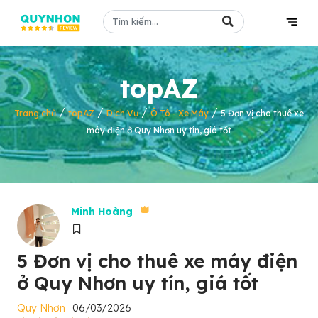
topAZ
/
/
/
/
Trang chủ
topAZ
Dịch Vụ
Ô Tô - Xe Máy
5 Đơn vị cho thuê xe
máy điện ở Quy Nhơn uy tín, giá tốt
Minh Hoàng
5 Đơn vị cho thuê xe máy điện
ở Quy Nhơn uy tín, giá tốt
Quy Nhơn
06/03/2026