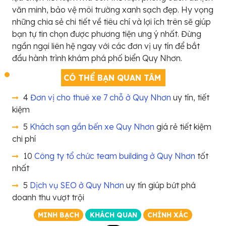
văn minh, bảo vệ môi trường xanh sạch đẹp. Hy vọng
những chia sẻ chi tiết về tiêu chí và lợi ích trên sẽ giúp
bạn tự tin chọn được phương tiện ưng ý nhất. Đừng
ngần ngại liên hệ ngay với các đơn vị uy tín để bắt
đầu hành trình khám phá phố biển Quy Nhơn.
CÓ THỂ BẠN QUAN TÂM
4
Đơn vị cho thuê xe 7 chỗ ở Quy Nhơn
uy tín, tiết
kiệm
5
Khách sạn gần bến xe Quy Nhơn
giá rẻ tiết kiệm
chi phí
10
Công ty tổ chức team building ở Quy Nhơn
tốt
nhất
5
Dịch vụ SEO ở Quy Nhơn
uy tín giúp bứt phá
doanh thu vượt trội
MINH BẠCH
KHÁCH QUAN
CHÍNH XÁC