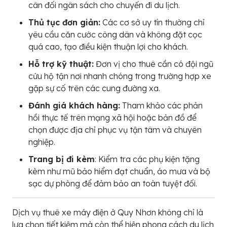
cân đối ngân sách cho chuyến đi du lịch.
Thủ tục đơn giản:
Các cơ sở uy tín thường chỉ
yêu cầu căn cước công dân và không đặt cọc
quá cao, tạo điều kiện thuận lợi cho khách.
Hỗ trợ kỹ thuật:
Đơn vị cho thuê cần có đội ngũ
cứu hộ tận nơi nhanh chóng trong trường hợp xe
gặp sự cố trên các cung đường xa.
Đánh giá khách hàng:
Tham khảo các phản
hồi thực tế trên mạng xã hội hoặc bản đồ để
chọn được địa chỉ phục vụ tận tâm và chuyên
nghiệp.
Trang bị đi kèm
: Kiểm tra các phụ kiện tặng
kèm như mũ bảo hiểm đạt chuẩn, áo mưa và bộ
sạc dự phòng để đảm bảo an toàn tuyệt đối.
Dịch vụ thuê xe máy điện ở Quy Nhơn không chỉ là
lựa chọn tiết kiệm mà còn thể hiện phong cách du lịch