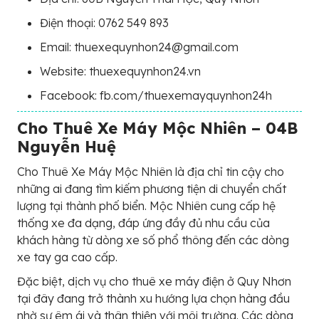
Điện thoại: 0762 549 893
Email: thuexequynhon24@gmail.com
Website: thuexequynhon24.vn
Facebook: fb.com/thuexemayquynhon24h
Cho Thuê Xe Máy Mộc Nhiên – 04B
Nguyễn Huệ
Cho Thuê Xe Máy Mộc Nhiên là địa chỉ tin cậy cho
những ai đang tìm kiếm phương tiện di chuyển chất
lượng tại thành phố biển. Mộc Nhiên cung cấp hệ
thống xe đa dạng, đáp ứng đầy đủ nhu cầu của
khách hàng từ dòng xe số phổ thông đến các dòng
xe tay ga cao cấp.
Đặc biệt, dịch vụ cho thuê xe máy điện ở Quy Nhơn
tại đây đang trở thành xu hướng lựa chọn hàng đầu
nhờ sự êm ái và thân thiện với môi trường. Các dòng