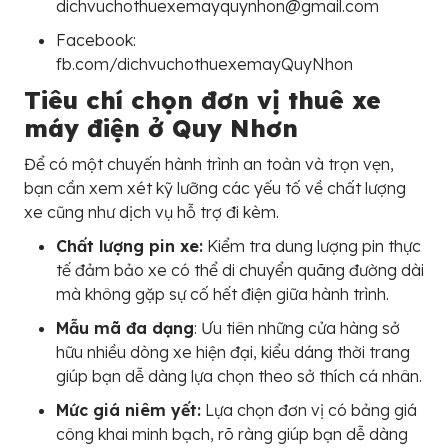
dichvuchothuexemayquynhon@gmail.com
Facebook:
fb.com/dichvuchothuexemayQuyNhon
Tiêu chí chọn đơn vị thuê xe
máy điện ở Quy Nhơn
Để có một chuyến hành trình an toàn và trọn vẹn,
bạn cần xem xét kỹ lưỡng các yếu tố về chất lượng
xe cũng như dịch vụ hỗ trợ đi kèm.
Chất lượng pin xe:
Kiểm tra dung lượng pin thực
tế đảm bảo xe có thể di chuyển quãng đường dài
mà không gặp sự cố hết điện giữa hành trình.
Mẫu mã đa dạng
: Ưu tiên những cửa hàng sở
hữu nhiều dòng xe hiện đại, kiểu dáng thời trang
giúp bạn dễ dàng lựa chọn theo sở thích cá nhân.
Mức giá niêm yết:
Lựa chọn đơn vị có bảng giá
công khai minh bạch, rõ ràng giúp bạn dễ dàng