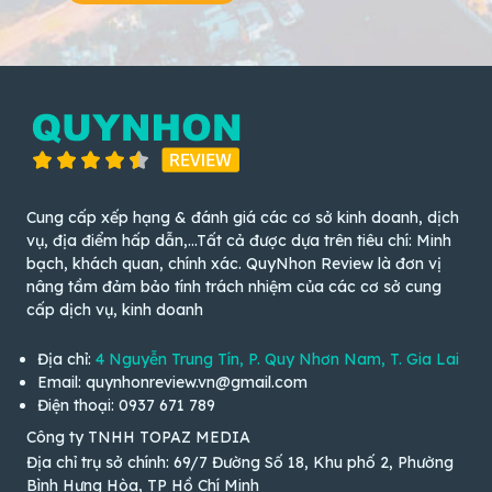
Cung cấp xếp hạng & đánh giá các cơ sở kinh doanh, dịch
vụ, địa điểm hấp dẫn,...Tất cả được dựa trên tiêu chí: Minh
bạch, khách quan, chính xác. QuyNhon Review là đơn vị
nâng tầm đảm bảo tính trách nhiệm của các cơ sở cung
cấp dịch vụ, kinh doanh
Địa chỉ:
4 Nguyễn Trung Tín, P. Quy Nhơn Nam, T. Gia Lai
Email: quynhonreview.vn@gmail.com
Điện thoại: 0937 671 789
Công ty TNHH TOPAZ MEDIA
Địa chỉ trụ sở chính: 69/7 Đường Số 18, Khu phố 2, Phường
Bình Hưng Hòa, TP Hồ Chí Minh