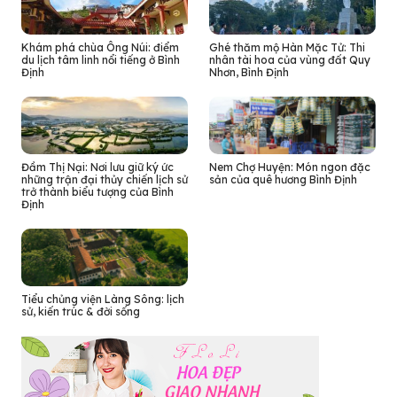
Khám phá chùa Ông Núi: điểm
Ghé thăm mộ Hàn Mặc Tử: Thi
du lịch tâm linh nổi tiếng ở Bình
nhân tài hoa của vùng đất Quy
Định
Nhơn, Bình Định
Đầm Thị Nại: Nơi lưu giữ ký ức
Nem Chợ Huyện: Món ngon đặc
những trận đại thủy chiến lịch sử
sản của quê hương Bình Định
trở thành biểu tượng của Bình
Định
Tiểu chủng viện Làng Sông: lịch
sử, kiến trúc & đời sống