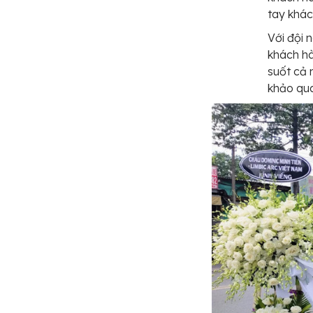
tay khác
Với đội 
khách hà
suốt cả 
khảo qu