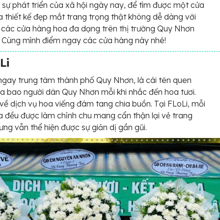
 sự phát triển của xã hội ngày nay, để tìm được một cửa
 thiết kế đẹp mắt trang trọng thật không dễ dàng với
 các cửa hàng hoa đa dạng trên thị trường Quy Nhơn
. Cùng mình điểm ngay các cửa hàng này nhé!
Li
ngay trung tâm thành phố Quy Nhơn, là cái tên quen
a bao người dân Quy Nhơn mỗi khi nhắc đến hoa tươi.
 về dịch vụ hoa viếng đám tang chia buồn. Tại FLoLi, mỗi
 đều được làm chỉnh chu mang cẩn thận lại vẻ trang
ưng vẫn thể hiện được sự giản dị gần gũi.