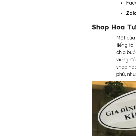
Fac
Zal
Shop Hoa Tư
Một cửa 
tiếng tạ
chia buồ
viếng đá
shop ho
phú, nhưn