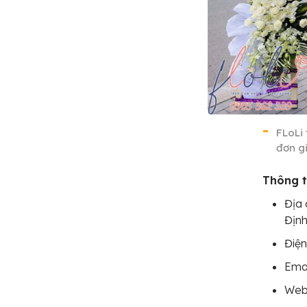
FLoLi
đơn g
Thông ti
Địa 
Địn
Điện
Emai
Web