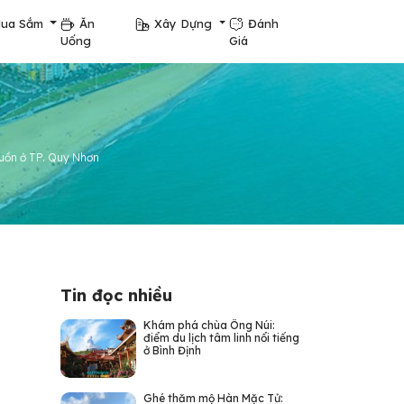
ua Sắm
Ăn
Xây Dựng
Đánh
Uống
Giá
 buồn ở TP. Quy Nhơn
Tin đọc nhiều
Khám phá chùa Ông Núi:
điểm du lịch tâm linh nổi tiếng
ở Bình Định
Ghé thăm mộ Hàn Mặc Tử: