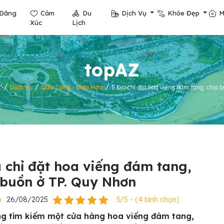
Đăng
Cảm
Du
Dịch Vụ
Khỏe Đẹp
M
Xúc
Lịch
topAZ
/
/
/
Z
Dịch Vụ
Quà Tặng - Điện Hoa
5 Địa chỉ đặt hoa viếng đám tang, chia
a chỉ đặt hoa viếng đám tang,
 buồn ở TP. Quy Nhơn
n
26/08/2025
5/5 - (4 bình chọn)
g tìm kiếm một cửa hàng hoa viếng đám tang,