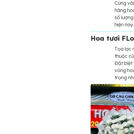
Cùng với
hàng hoa
số lượng
hiện nay
Hoa tươi FLo
Tọa lạc 
thuộc củ
Đặt biệt
vòng hoa
trọng nh