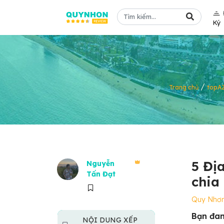
Ký
/
Trang chủ
topA
5 Đị
Nguyễn
Tấn Đạt
chia
Quy Nhơ
Bạn đan
NỘI DUNG XẾP