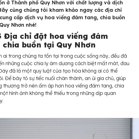
ồn ở Thành phố Quy Nhơn với chất lượng và dịch
 Hãy cùng chúng tôi kham khảo ngay các địa chỉ
cung cấp dịch vụ hoa viếng đám tang, chia buồn
 Quy Nhơn nhé!
5 Địa chỉ đặt hoa viếng đám
, chia buồn tại Quy Nhơn
 ai trong chúng ta tồn tại trong cuộc sống này, đều đã
ến những cuộc chia ly âm dương cách biệt mất mát, đau
Đây đã là một quy luật của tạo hóa không ai có thể
i. Để bày tỏ sự tiếc nuối chân thành, an ủi gia chủ, giúp
g thương trở nên ấm áp hơn hoa viếng đám tang, chia
một hình ảnh không thể thiếu trong những dịp quan
y.