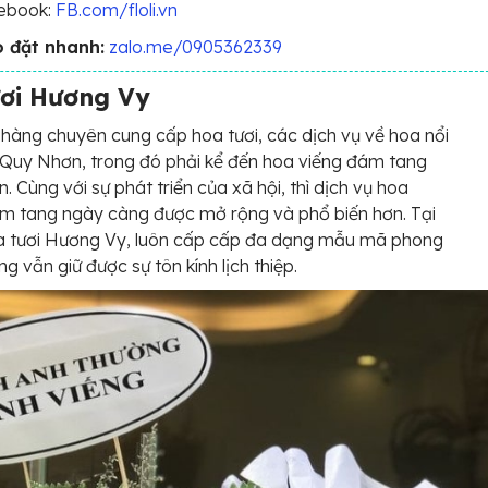
ebook:
FB.com/floli.vn
o đặt nhanh:
zalo.me/0905362339
ơi Hương Vy
hàng chuyên cung cấp hoa tươi, các dịch vụ về hoa nổi
i Quy Nhơn, trong đó phải kể đến hoa viếng đám tang
n. Cùng với sự phát triển của xã hội, thì dịch vụ hoa
m tang ngày càng được mở rộng và phổ biến hơn. Tại
a tươi Hương Vy, luôn cấp cấp đa dạng mẫu mã phong
g vẫn giữ được sự tôn kính lịch thiệp.