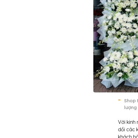
Shop 
lượng
Với kinh
dồi các
khách hà