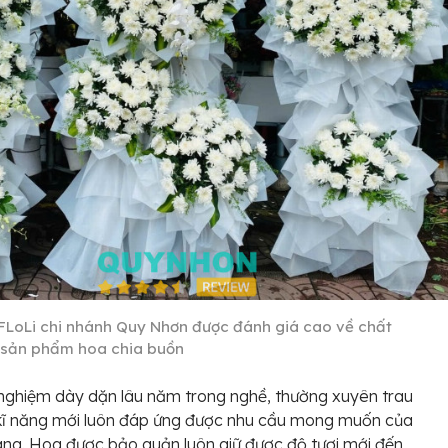
FLoLi chi nhánh Quy Nhơn được đánh giá cao về chất
 sản phẩm hoa chia buồn
 nghiệm dày dặn lâu năm trong nghề, thường xuyên trau
 kĩ năng mới luôn đáp ứng được nhu cầu mong muốn của
ng. Hoa được bảo quản luôn giữ được độ tươi mới đến