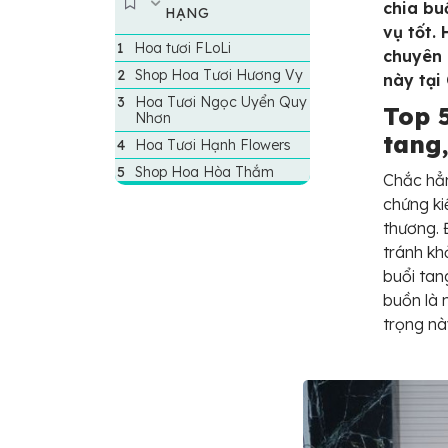
chia bu
HẠNG
vụ tốt.
Hoa tươi FLoLi
chuyên 
Shop Hoa Tươi Hương Vy
này tại
Hoa Tươi Ngọc Uyển Quy
Top 
Nhơn
tang
Hoa Tươi Hạnh Flowers
Shop Hoa Hòa Thắm
Chắc hẳn
chứng ki
thương. 
tránh khỏ
buổi tan
buồn là 
trọng nà