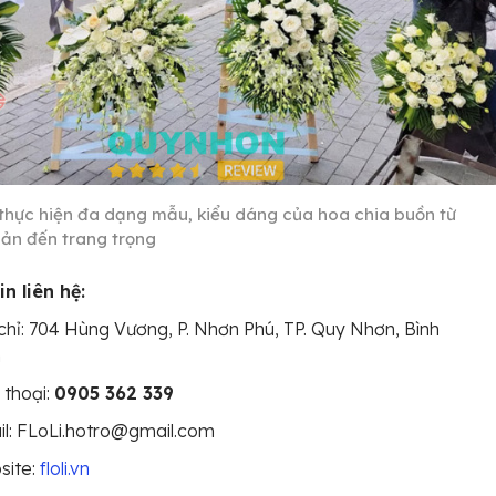
 thực hiện đa dạng mẫu, kiểu dáng của hoa chia buồn từ
iản đến trang trọng
n liên hệ:
chỉ: 704 Hùng Vương, P. Nhơn Phú, TP. Quy Nhơn, Bình
h
 thoại:
0905 362 339
l: FLoLi.hotro@gmail.com
site:
floli.vn