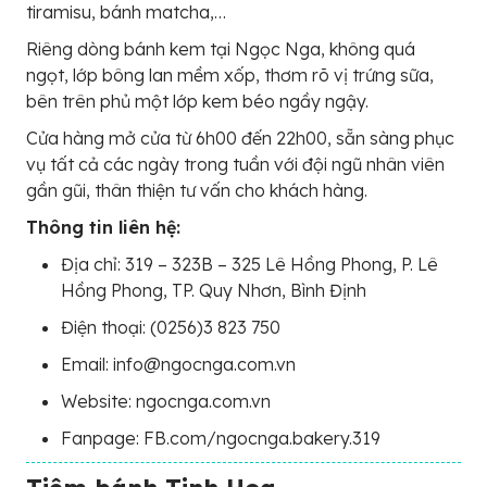
tiramisu, bánh matcha,…
Riêng dòng bánh kem tại Ngọc Nga, không quá
ngọt, lớp bông lan mềm xốp, thơm rõ vị trứng sữa,
bên trên phủ một lớp kem béo ngầy ngậy.
Cửa hàng mở cửa từ 6h00 đến 22h00, sẵn sàng phục
vụ tất cả các ngày trong tuần với đội ngũ nhân viên
gần gũi, thân thiện tư vấn cho khách hàng.
Thông tin liên hệ:
Địa chỉ: 319 – 323B – 325 Lê Hồng Phong, P. Lê
Hồng Phong, TP. Quy Nhơn, Bình Định
Điện thoại: (0256)3 823 750
Email: info@ngocnga.com.vn
Website: ngocnga.com.vn
Fanpage: FB.com/ngocnga.bakery.319