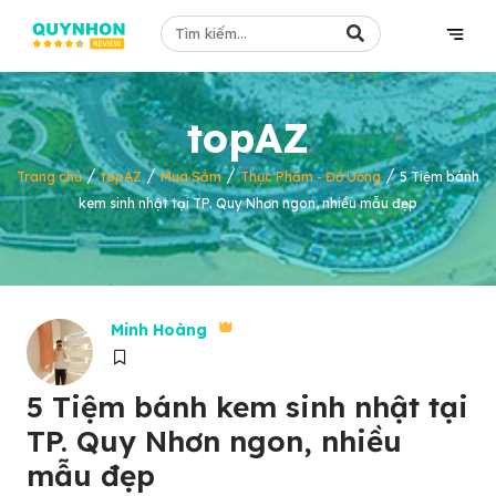
topAZ
/
/
/
/
Trang chủ
topAZ
Mua Sắm
Thực Phẩm - Đồ Uống
5 Tiệm bánh
kem sinh nhật tại TP. Quy Nhơn ngon, nhiều mẫu đẹp
Minh Hoàng
5 Tiệm bánh kem sinh nhật tại
TP. Quy Nhơn ngon, nhiều
mẫu đẹp