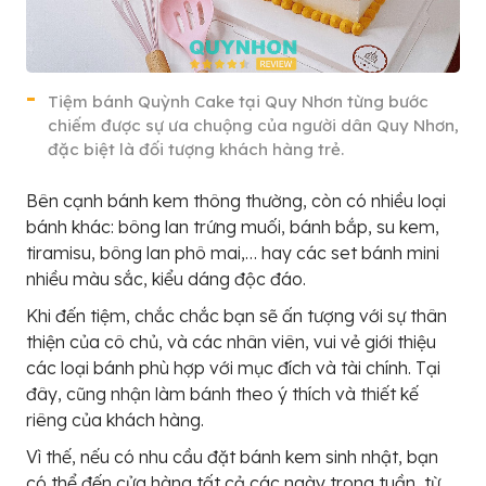
Tiệm bánh Quỳnh Cake tại Quy Nhơn từng bước
chiếm được sự ưa chuộng của người dân Quy Nhơn,
đặc biệt là đối tượng khách hàng trẻ.
Bên cạnh bánh kem thông thường, còn có nhiều loại
bánh khác: bông lan trứng muối, bánh bắp, su kem,
tiramisu, bông lan phô mai,… hay các set bánh mini
nhiều màu sắc, kiểu dáng độc đáo.
Khi đến tiệm, chắc chắc bạn sẽ ấn tượng với sự thân
thiện của cô chủ, và các nhân viên, vui vẻ giới thiệu
các loại bánh phù hợp với mục đích và tài chính. Tại
đây, cũng nhận làm bánh theo ý thích và thiết kế
riêng của khách hàng.
Vì thế, nếu có nhu cầu đặt bánh kem sinh nhật, bạn
có thể đến cửa hàng tất cả các ngày trong tuần, từ