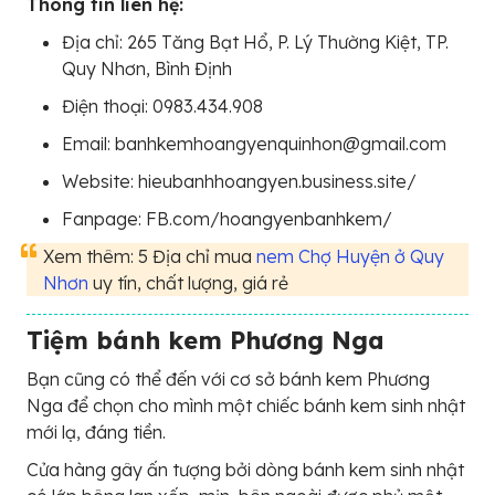
Thông tin liên hệ:
Địa chỉ: 265 Tăng Bạt Hổ, P. Lý Thường Kiệt, TP.
Quy Nhơn, Bình Định
Điện thoại: 0983.434.908
Email: banhkemhoangyenquinhon@gmail.com
Website: hieubanhhoangyen.business.site/
Fanpage: FB.com/hoangyenbanhkem/
Xem thêm: 5 Địa chỉ mua
nem Chợ Huyện ở Quy
Nhơn
uy tín, chất lượng, giá rẻ
Tiệm bánh kem Phương Nga
Bạn cũng có thể đến với cơ sở bánh kem Phương
Nga để chọn cho mình một chiếc bánh kem sinh nhật
mới lạ, đáng tiền.
Cửa hàng gây ấn tượng bởi dòng bánh kem sinh nhật