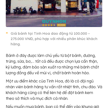
Giá bánh tại Tinh Hoa dao động từ 100.000 –
275.000 VNĐ, phù hợp với nhiều phân khúc khách
hàng.
Bánh ở đây được làm chủ yếu từ bột bánh, đường,
trứng, sữa, bơ,… tất cả đều được chọn lựa cẩn thận,
kỹ lưỡng, đảm bảo sản xuất ra những mẻ bánh chất
lượng đồng đều về mùi vị, chất bánh hoàn hảo.
Một ưu điểm khác của Tinh Hoa, đó là có đội ngũ
nhân viên bánh hàng tư vấn rất nhiệt tình, chu đáo. Và
khách hàng cũng có thể liên hệ để đặt bánh kem
theo sở thích và mục đích cá nhân.
Nếu muốn mua bánh, bạn có thể đến vào khung giờ