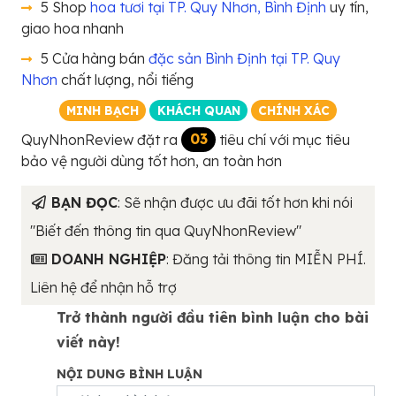
5 Shop
hoa tươi tại TP. Quy Nhơn, Bình Định
uy tín,
giao hoa nhanh
5 Cửa hàng bán
đặc sản Bình Định tại TP. Quy
Nhơn
chất lượng, nổi tiếng
MINH BẠCH
KHÁCH QUAN
CHÍNH XÁC
QuyNhonReview đặt ra
03
tiêu chí với mục tiêu
bảo vệ người dùng tốt hơn, an toàn hơn
BẠN ĐỌC
: Sẽ nhận được ưu đãi tốt hơn khi nói
"Biết đến thông tin qua QuyNhonReview"
DOANH NGHIỆP
: Đăng tải thông tin MIỄN PHÍ.
Liên hệ để nhận hỗ trợ
Trở thành người đầu tiên bình luận cho bài
viết này!
NỘI DUNG BÌNH LUẬN