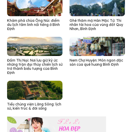
Khám phá chùa Ông Núi: điểm
Ghé thăm mộ Hàn Mặc Tử: Thi
du lịch tâm linh nổi tiếng ở Bình
nhân tài hoa của vùng đất Quy
Định
Nhơn, Bình Định
Đầm Thị Nại: Nơi lưu giữ ký ức
Nem Chợ Huyện: Món ngon đặc
những trận đại thủy chiến lịch sử
sản của quê hương Bình Định
trở thành biểu tượng của Bình
Định
Tiểu chủng viện Làng Sông: lịch
sử, kiến trúc & đời sống