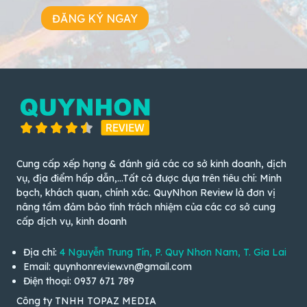
ĐĂNG KÝ NGAY
Cung cấp xếp hạng & đánh giá các cơ sở kinh doanh, dịch
vụ, địa điểm hấp dẫn,...Tất cả được dựa trên tiêu chí: Minh
bạch, khách quan, chính xác. QuyNhon Review là đơn vị
nâng tầm đảm bảo tính trách nhiệm của các cơ sở cung
cấp dịch vụ, kinh doanh
Địa chỉ:
4 Nguyễn Trung Tín, P. Quy Nhơn Nam, T. Gia Lai
Email: quynhonreview.vn@gmail.com
Điện thoại: 0937 671 789
Công ty TNHH TOPAZ MEDIA