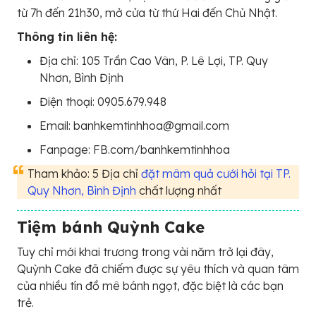
từ 7h đến 21h30, mở cửa từ thứ Hai đến Chủ Nhật.
Thông tin liên hệ:
Địa chỉ: 105 Trần Cao Vân, P. Lê Lợi, TP. Quy
Nhơn, Bình Định
Điện thoại: 0905.679.948
Email: banhkemtinhhoa@gmail.com
Fanpage: FB.com/banhkemtinhhoa
Tham khảo: 5 Địa chỉ
đặt mâm quả cưới hỏi tại TP.
Quy Nhơn, Bình Định
chất lượng nhất
Tiệm bánh Quỳnh Cake
Tuy chỉ mới khai trương trong vài năm trở lại đây,
Quỳnh Cake đã chiếm được sự yêu thích và quan tâm
của nhiều tín đồ mê bánh ngọt, đặc biệt là các bạn
trẻ.