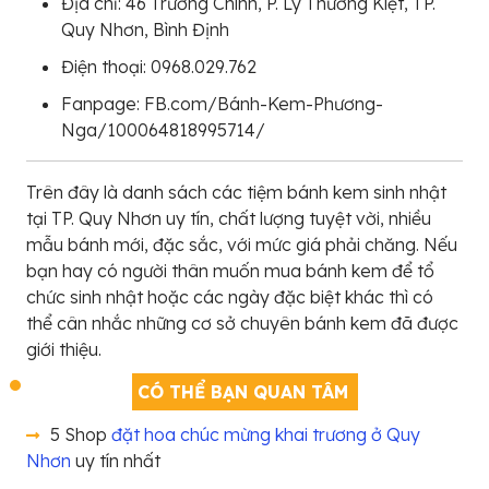
Địa chỉ: 46 Trường Chinh, P. Lý Thường Kiệt, TP.
Quy Nhơn, Bình Định
Điện thoại: 0968.029.762
Fanpage: FB.com/Bánh-Kem-Phương-
Nga/100064818995714/
Trên đây là danh sách các tiệm bánh kem sinh nhật
tại TP. Quy Nhơn uy tín, chất lượng tuyệt vời, nhiều
mẫu bánh mới, đặc sắc, với mức giá phải chăng. Nếu
bạn hay có người thân muốn mua bánh kem để tổ
chức sinh nhật hoặc các ngày đặc biệt khác thì có
thể cân nhắc những cơ sở chuyên bánh kem đã được
giới thiệu.
CÓ THỂ BẠN QUAN TÂM
5 Shop
đặt hoa chúc mừng khai trương ở Quy
Nhơn
uy tín nhất