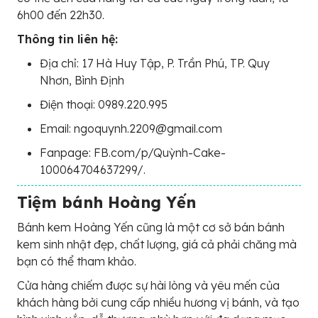
6h00 đến 22h30.
Thông tin liên hệ:
Địa chỉ: 17 Hà Huy Tập, P. Trần Phú, TP. Quy
Nhơn, Bình Định
Điện thoại: 0989.220.995
Email: ngoquynh.2209@gmail.com
Fanpage: FB.com/p/Quỳnh-Cake-
100064704637299/.
Tiệm bánh Hoàng Yến
Bánh kem Hoàng Yến cũng là một cơ sở bán bánh
kem sinh nhật đẹp, chất lượng, giá cả phải chăng mà
bạn có thể tham khảo.
Cửa hàng chiếm được sự hài lòng và yêu mến của
khách hàng bởi cung cấp nhiều hương vị bánh, và tạo