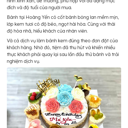
hình xinh xắn, dễ thương, phù hợp với đa dạng mục
đích và độ tuổi của người mua.
Bánh tại Hoàng Yến có cốt bánh bông lan mềm mịn,
lớp kem tươi có độ béo, ngọt hài hòa. Cùng với thái
độ hòa nhã, hiếu khách của nhân viên.
Và cả dịch vụ làm bánh kem đúng theo đơn đặt của
khách hàng. Nhờ đó, tiệm đã thu hút và khiến nhiều
thực khách phải quay lại sau lần đầu thử bánh và trải
nghiệm dịch vụ.