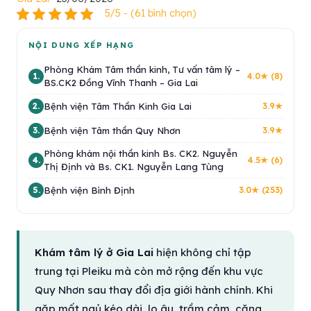
5/5 - (61 bình chọn)
NỘI DUNG XẾP HẠNG
Phòng Khám Tâm thần kinh, Tư vấn tâm lý –
1.
4.0★ (8)
BS.CK2 Đồng Vĩnh Thanh – Gia Lai
Bệnh viện Tâm Thần Kinh Gia Lai
2.
3.9★
Bệnh viện Tâm thần Quy Nhơn
3.
3.9★
Phòng khám nội thần kinh Bs. CK2. Nguyễn
4.
4.5★ (6)
Thị Định và Bs. CK1. Nguyễn Lang Tùng
Bệnh viện Bình Định
5.
3.0★ (253)
Khám tâm lý ở Gia Lai
hiện không chỉ tập
trung tại Pleiku mà còn mở rộng đến khu vực
Quy Nhơn sau thay đổi địa giới hành chính. Khi
gặp mất ngủ kéo dài, lo âu, trầm cảm, căng