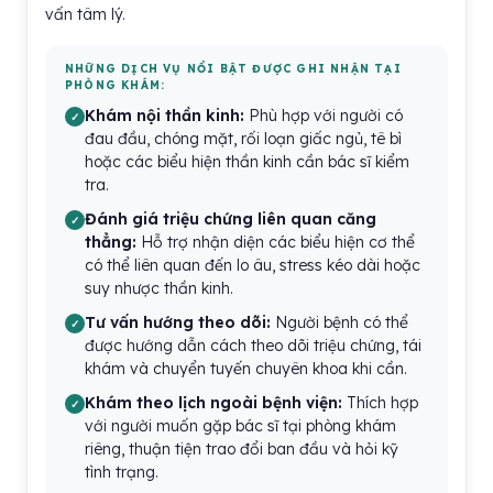
vấn tâm lý.
NHỮNG DỊCH VỤ NỔI BẬT ĐƯỢC GHI NHẬN TẠI
PHÒNG KHÁM:
Khám nội thần kinh:
Phù hợp với người có
đau đầu, chóng mặt, rối loạn giấc ngủ, tê bì
hoặc các biểu hiện thần kinh cần bác sĩ kiểm
tra.
Đánh giá triệu chứng liên quan căng
thẳng:
Hỗ trợ nhận diện các biểu hiện cơ thể
có thể liên quan đến lo âu, stress kéo dài hoặc
suy nhược thần kinh.
Tư vấn hướng theo dõi:
Người bệnh có thể
được hướng dẫn cách theo dõi triệu chứng, tái
khám và chuyển tuyến chuyên khoa khi cần.
Khám theo lịch ngoài bệnh viện:
Thích hợp
với người muốn gặp bác sĩ tại phòng khám
riêng, thuận tiện trao đổi ban đầu và hỏi kỹ
tình trạng.