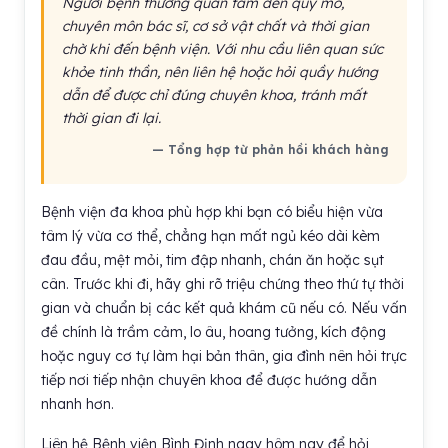
Người bệnh thường quan tâm đến quy mô,
chuyên môn bác sĩ, cơ sở vật chất và thời gian
chờ khi đến bệnh viện. Với nhu cầu liên quan sức
khỏe tinh thần, nên liên hệ hoặc hỏi quầy hướng
dẫn để được chỉ đúng chuyên khoa, tránh mất
thời gian đi lại.
— Tổng hợp từ phản hồi khách hàng
Bệnh viện đa khoa phù hợp khi bạn có biểu hiện vừa
tâm lý vừa cơ thể, chẳng hạn mất ngủ kéo dài kèm
đau đầu, mệt mỏi, tim đập nhanh, chán ăn hoặc sụt
cân. Trước khi đi, hãy ghi rõ triệu chứng theo thứ tự thời
gian và chuẩn bị các kết quả khám cũ nếu có. Nếu vấn
đề chính là trầm cảm, lo âu, hoang tưởng, kích động
hoặc nguy cơ tự làm hại bản thân, gia đình nên hỏi trực
tiếp nơi tiếp nhận chuyên khoa để được hướng dẫn
nhanh hơn.
Liên hệ Bệnh viện Bình Định ngay hôm nay để hỏi