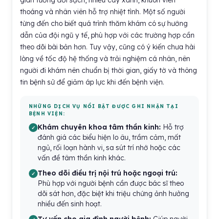
gian tương đối sạch, nhiều cây xanh, khuôn viên
thoáng và nhân viên hỗ trợ nhiệt tình. Một số người
từng đến cho biết quá trình thăm khám có sự hướng
dẫn của đội ngũ y tế, phù hợp với các trường hợp cần
theo dõi bài bản hơn. Tuy vậy, cũng có ý kiến chưa hài
lòng về tốc độ hệ thống và trải nghiệm cá nhân, nên
người đi khám nên chuẩn bị thời gian, giấy tờ và thông
tin bệnh sử để giảm áp lực khi đến bệnh viện.
NHỮNG DỊCH VỤ NỔI BẬT ĐƯỢC GHI NHẬN TẠI
BỆNH VIỆN:
Khám chuyên khoa tâm thần kinh:
Hỗ trợ
đánh giá các biểu hiện lo âu, trầm cảm, mất
ngủ, rối loạn hành vi, sa sút trí nhớ hoặc các
vấn đề tâm thần kinh khác.
Theo dõi điều trị nội trú hoặc ngoại trú:
Phù hợp với người bệnh cần được bác sĩ theo
dõi sát hơn, đặc biệt khi triệu chứng ảnh hưởng
nhiều đến sinh hoạt.