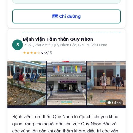
🗺 Chỉ đường
Bệnh viện Tâm thần Quy Nhơn
3
Tổ 1, khu vực 5, Quy Nhơn Bắc, Gia Lai, Việt Nam
3.9
★★★★☆
/ 5
📷 3 ảnh
Bệnh viện Tâm thần Quy Nhơn là địa chỉ chuyên khoa
quan trọng cho người dân khu vực Quy Nhơn Bắc và
các vùng lân cận khi cần thăm khám, điều trị các vấn