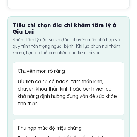
thuốc, kết quả xét nghiệm, chẩn đoán cũ hoặc danh
Không nên tự mua thuốc ngủ, thuốc an thần hoặc
sách thuốc đang dùng. Việc chuẩn bị rõ ràng giúp buổi
thuốc điều trị tâm thần khi chưa có chỉ định. Một số
khám diễn ra nhẹ nhàng hơn và bác sĩ dễ đánh giá
thuốc có thể gây lệ thuộc, buồn ngủ quá mức, tương
hướng hỗ trợ phù hợp.
Tiêu chí chọn địa chỉ khám tâm lý ở
tác với bệnh nền hoặc làm che lấp triệu chứng quan
Gia Lai
trọng. Nếu tình trạng mất ngủ, lo âu hoặc trầm buồn
Khám tâm lý cần sự kín đáo, chuyên môn phù hợp và
kéo dài, bạn nên đi khám để được đánh giá nguyên
quy trình tôn trọng người bệnh. Khi lựa chọn nơi thăm
nhân và hướng xử lý phù hợp.
khám, bạn có thể cân nhắc các tiêu chí sau.
Chuyên môn rõ ràng
Ưu tiên cơ sở có bác sĩ tâm thần kinh,
chuyên khoa thần kinh hoặc bệnh viện có
khả năng định hướng đúng vấn đề sức khỏe
tinh thần.
Phù hợp mức độ triệu chứng