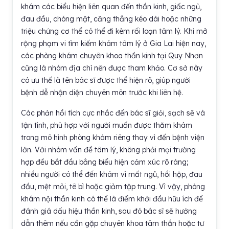
khám các biểu hiện liên quan đến thần kinh, giấc ngủ,
đau đầu, chóng mặt, căng thẳng kéo dài hoặc những
triệu chứng cơ thể có thể đi kèm rối loạn tâm lý. Khi mở
rộng phạm vi tìm kiếm khám tâm lý ở Gia Lai hiện nay,
các phòng khám chuyên khoa thần kinh tại Quy Nhơn
cũng là nhóm địa chỉ nên được tham khảo. Cơ sở này
có ưu thế là tên bác sĩ được thể hiện rõ, giúp người
bệnh dễ nhận diện chuyên môn trước khi liên hệ.
Các phản hồi tích cực nhắc đến bác sĩ giỏi, sạch sẽ và
tận tình, phù hợp với người muốn được thăm khám
trong mô hình phòng khám riêng thay vì đến bệnh viện
lớn. Với nhóm vấn đề tâm lý, không phải mọi trường
hợp đều bắt đầu bằng biểu hiện cảm xúc rõ ràng;
nhiều người có thể đến khám vì mất ngủ, hồi hộp, đau
đầu, mệt mỏi, tê bì hoặc giảm tập trung. Vì vậy, phòng
khám nội thần kinh có thể là điểm khởi đầu hữu ích để
đánh giá dấu hiệu thần kinh, sau đó bác sĩ sẽ hướng
dẫn thêm nếu cần gặp chuyên khoa tâm thần hoặc tư