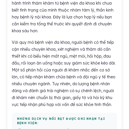
hành trình thăm khám từ bệnh viện đa khoa khi chưa
biết tình trạng của mình thuộc nhóm tâm lý, thần kinh
hay bệnh lý nội khoa. Đây là lựa chọn hợp lý nếu bạn
cần kiểm tra tổng thể trước khi quyết định đi chuyên
khoa sâu hơn.
Với quy mô bệnh viện đa khoa, người bệnh có thể tiếp
cận nhiều chuyên khoa, xét nghiệm và thăm dò cần
thiết khi có biểu hiện mất ngủ, mệt mỏi, hồi hộp, đau
đầu, rối loạn ăn uống hoặc suy giảm sức khỏe kéo dài.
Một số phản hồi của người đi khám nhắc đến cơ sở
lớn, có tiếp nhận khám chữa bệnh và đội ngũ y tế theo
nhiều chuyên ngành. Tuy nhiên, do lượng bệnh nhân
đông và đánh giá trải nghiệm có sự chênh lệch, người
đi khám nên chuẩn bị thời gian, giấy tờ và hỏi kỹ khu
vực tiếp nhận phù hợp với vấn đề sức khỏe tinh thần.
NHỮNG DỊCH VỤ NỔI BẬT ĐƯỢC GHI NHẬN TẠI
BỆNH VIỆN: