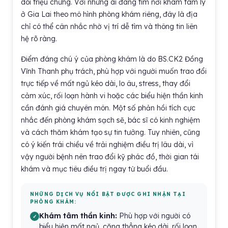
dõi triệu chứng. Với những ai đang tìm nơi khám tâm lý
ở Gia Lai theo mô hình phòng khám riêng, đây là địa
chỉ có thể cân nhắc nhờ vị trí dễ tìm và thông tin liên
hệ rõ ràng.
Điểm đáng chú ý của phòng khám là do BS.CK2 Đồng
Vĩnh Thanh phụ trách, phù hợp với người muốn trao đổi
trực tiếp về mất ngủ kéo dài, lo âu, stress, thay đổi
cảm xúc, rối loạn hành vi hoặc các biểu hiện thần kinh
cần đánh giá chuyên môn. Một số phản hồi tích cực
nhắc đến phòng khám sạch sẽ, bác sĩ có kinh nghiệm
và cách thăm khám tạo sự tin tưởng. Tuy nhiên, cũng
có ý kiến trái chiều về trải nghiệm điều trị lâu dài, vì
vậy người bệnh nên trao đổi kỹ phác đồ, thời gian tái
khám và mục tiêu điều trị ngay từ buổi đầu.
NHỮNG DỊCH VỤ NỔI BẬT ĐƯỢC GHI NHẬN TẠI
PHÒNG KHÁM:
Khám tâm thần kinh:
Phù hợp với người có
biểu hiện mất ngủ, căng thẳng kéo dài, rối loạn