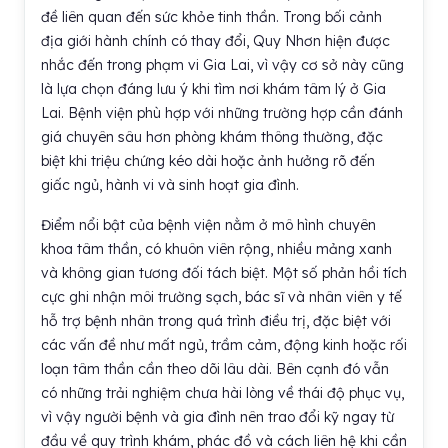
đề liên quan đến sức khỏe tinh thần. Trong bối cảnh
địa giới hành chính có thay đổi, Quy Nhơn hiện được
nhắc đến trong phạm vi Gia Lai, vì vậy cơ sở này cũng
là lựa chọn đáng lưu ý khi tìm nơi khám tâm lý ở Gia
Lai. Bệnh viện phù hợp với những trường hợp cần đánh
giá chuyên sâu hơn phòng khám thông thường, đặc
biệt khi triệu chứng kéo dài hoặc ảnh hưởng rõ đến
giấc ngủ, hành vi và sinh hoạt gia đình.
Điểm nổi bật của bệnh viện nằm ở mô hình chuyên
khoa tâm thần, có khuôn viên rộng, nhiều mảng xanh
và không gian tương đối tách biệt. Một số phản hồi tích
cực ghi nhận môi trường sạch, bác sĩ và nhân viên y tế
hỗ trợ bệnh nhân trong quá trình điều trị, đặc biệt với
các vấn đề như mất ngủ, trầm cảm, động kinh hoặc rối
loạn tâm thần cần theo dõi lâu dài. Bên cạnh đó vẫn
có những trải nghiệm chưa hài lòng về thái độ phục vụ,
vì vậy người bệnh và gia đình nên trao đổi kỹ ngay từ
đầu về quy trình khám, phác đồ và cách liên hệ khi cần