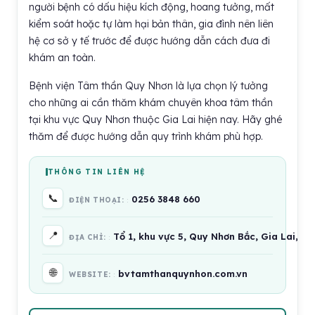
người bệnh có dấu hiệu kích động, hoang tưởng, mất
kiểm soát hoặc tự làm hại bản thân, gia đình nên liên
hệ cơ sở y tế trước để được hướng dẫn cách đưa đi
khám an toàn.
Bệnh viện Tâm thần Quy Nhơn là lựa chọn lý tưởng
cho những ai cần thăm khám chuyên khoa tâm thần
tại khu vực Quy Nhơn thuộc Gia Lai hiện nay. Hãy ghé
thăm để được hướng dẫn quy trình khám phù hợp.
THÔNG TIN LIÊN HỆ
📞
0256 3848 660
ĐIỆN THOẠI:
📍
Tổ 1, khu vực 5, Quy Nhơn Bắc, Gia Lai, V
ĐỊA CHỈ:
🌐
bvtamthanquynhon.com.vn
WEBSITE: