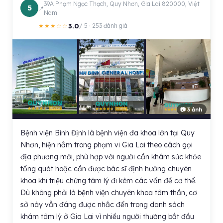
39A Phạm Ngọc Thạch, Quy Nhơn, Gia Lai 820000, Việt
5
Nam
3.0
★★★☆☆
/ 5 · 253 đánh giá
📷 3 ảnh
Bệnh viện Bình Định là bệnh viện đa khoa lớn tại Quy
Nhơn, hiện nằm trong phạm vi Gia Lai theo cách gọi
địa phương mới, phù hợp với người cần khám sức khỏe
tổng quát hoặc cần được bác sĩ định hướng chuyên
khoa khi triệu chứng tâm lý đi kèm các vấn đề cơ thể.
Dù không phải là bệnh viện chuyên khoa tâm thần, cơ
sở này vẫn đáng được nhắc đến trong danh sách
khám tâm lý ở Gia Lai vì nhiều người thường bắt đầu