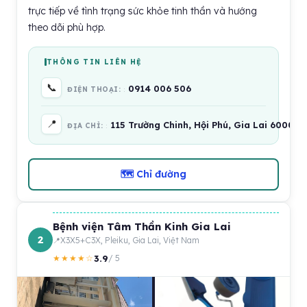
trực tiếp về tình trạng sức khỏe tinh thần và hướng
theo dõi phù hợp.
THÔNG TIN LIÊN HỆ
📞
0914 006 506
ĐIỆN THOẠI:
📍
115 Trường Chinh, Hội Phú, Gia Lai 600000
ĐỊA CHỈ:
🗺 Chỉ đường
Bệnh viện Tâm Thần Kinh Gia Lai
2
X3X5+C3X, Pleiku, Gia Lai, Việt Nam
3.9
★★★★☆
/ 5