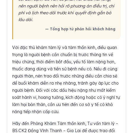
nên người bệnh nên hỏi rõ phương án điều trị, chi
phí và lịch theo dõi trước khi quyết định gắn bó
lâu dài.
— Tổng hợp từ phản hồi khách hàng
Với đặc thù khám tâm lý và tâm thần kinh, điều quan
trọng là người bệnh cần chuẩn bị trước thông tin về
triệu chứng, thời điểm bắt đầu, yếu tố làm nặng hơn,
thuốc đang dùng và tiền sử bệnh nếu có. Nếu đi cùng
người thân, nên trao đổi trước những điều cần chia sẻ
để buổi khám diễn ra nhẹ nhàng, tránh gây áp lực cho
người bệnh. Đối với các dấu hiệu nặng như mất kiểm
soát hành vi, hoang tưởng, kích động hoặc có ý nghĩ tự
làm hại bản thân, cần ưu tiên đến cơ sở y tế có khả
năng tiếp nhận cấp cứu.
Hãy đến Phòng Khám Tâm thần kinh, Tư vấn tâm lý –
BS.CK2 Đồng Vĩnh Thanh – Gia Lai để được trao đổi