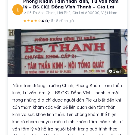
Phòng Khám Tâm thần kinh, Tư vấn tâm
lý – BS.CK2 Đồng Vĩnh Thanh – Gia Lai
1
115 Trường Chinh, Hội Phú, Gia Lai 600000, Việt Nam
4.0
★★★★☆
/ 5 · 8 đánh giá
📷 1 ảnh
Nằm trên đường Trường Chinh, Phòng Khám Tâm thần
kinh, Tư vấn tâm lý – BS.CK2 Đồng Vĩnh Thanh là một
trong những địa chỉ được người dân Pleiku biết đến khi
cần thăm khám các vấn đề liên quan đến tâm thần
kinh và sức khỏe tinh thần. Tên phòng khám thể hiện
khá rõ nhóm chuyên môn chính: khám tâm thần kinh, tư
vấn tâm lý và hỗ trợ người bệnh trong quá trình theo