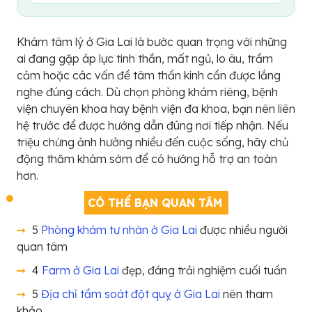
Khám tâm lý ở Gia Lai là bước quan trọng với những
ai đang gặp áp lực tinh thần, mất ngủ, lo âu, trầm
cảm hoặc các vấn đề tâm thần kinh cần được lắng
nghe đúng cách. Dù chọn phòng khám riêng, bệnh
viện chuyên khoa hay bệnh viện đa khoa, bạn nên liên
hệ trước để được hướng dẫn đúng nơi tiếp nhận. Nếu
triệu chứng ảnh hưởng nhiều đến cuộc sống, hãy chủ
động thăm khám sớm để có hướng hỗ trợ an toàn
hơn.
CÓ THỂ BẠN QUAN TÂM
5
Phòng khám tư nhân ở Gia Lai
được nhiều người
quan tâm
4
Farm ở Gia Lai
đẹp, đáng trải nghiệm cuối tuần
5
Địa chỉ tầm soát đột quỵ ở Gia Lai
nên tham
khảo