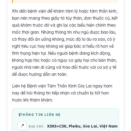
Khi đến bệnh viện để khám tâm lý hoặc tâm thần kinh,
bạn nên mang theo giấy tờ tùy thân, đơn thuốc cũ, kết
quả khám trước đó và ghi lại các biểu hiện chính theo
mốc thời gian. Những thông tin như ngủ được bao lâu,
có thay đổi ăn uống không, mức độ lo âu ra sao, có ý
nghĩ tiêu cực hay không sẽ giúp bác sĩ hiểu rõ hơn về
tình trạng hiện tại. Nếu người bệnh đang kích động,
không hợp tác hoặc có nguy cơ gây hại cho bản thân,
người nhà nên đi cùng và trao đổi trước với cơ sở y tế
để được hướng dẫn an toàn.
Liên hệ Bệnh viện Tâm Thần Kinh Gia Lai ngay hôm
nay để hỏi thông tin tiếp nhận và chuẩn bị tốt hơn
trước khi thăm khám.
THÔNG TIN LIÊN HỆ
📍
X3X5+C3X, Pleiku, Gia Lai, Việt Nam
ĐỊA CHỈ: