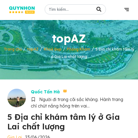
topAZ
/
/
/
/
Trang chủ
topAZ
Khoẻ Đẹp
Phòng Khám
5 Địa chỉ khám tâm lý
ở Gia Lai chất lượng
Quốc Tấn Hà
Người đi trong cõi sắc không. Hành trang
chỉ chút nắng hồng trên vai...
5 Địa chỉ khám tâm lý ở Gia
Lai chất lượng
Gia Lai
23/06/2026