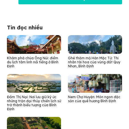
Tin đọc nhiều
Khám phá chùa Ông Núi: điểm
Ghé thăm mộ Hàn Mặc Tử: Thi
du lịch tâm linh nổi tiếng ở Bình
nhân tài hoa của vùng đất Quy
Định
Nhơn, Bình Định
Đầm Thị Nại: Nơi lưu giữ ký ức
Nem Chợ Huyện: Món ngon đặc
những trận đại thủy chiến lịch sử
sản của quê hương Bình Định
trở thành biểu tượng của Bình
Định