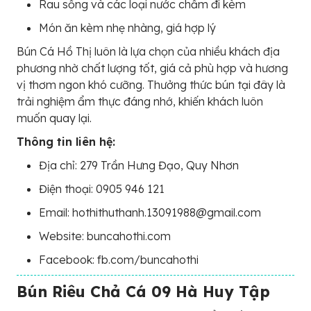
Rau sống và các loại nước chấm đi kèm
Món ăn kèm nhẹ nhàng, giá hợp lý
Bún Cá Hồ Thị luôn là lựa chọn của nhiều khách địa
phương nhờ chất lượng tốt, giá cả phù hợp và hương
vị thơm ngon khó cưỡng. Thưởng thức bún tại đây là
trải nghiệm ẩm thực đáng nhớ, khiến khách luôn
muốn quay lại.
Thông tin liên hệ:
Địa chỉ: 279 Trần Hưng Đạo, Quy Nhơn
Điện thoại: 0905 946 121
Email: hothithuthanh.13091988@gmail.com
Website: buncahothi.com
Facebook: fb.com/buncahothi
Bún Riêu Chả Cá 09 Hà Huy Tập