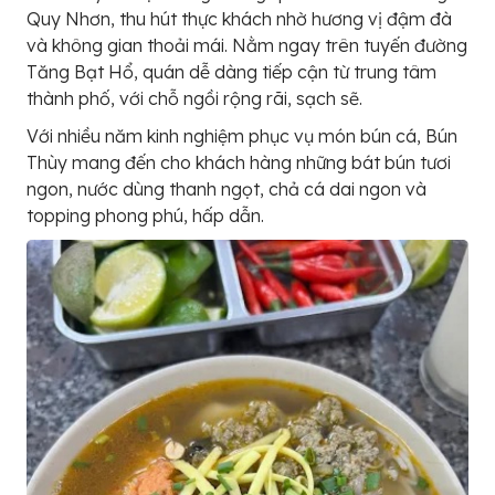
Quy Nhơn, thu hút thực khách nhờ hương vị đậm đà
và không gian thoải mái. Nằm ngay trên tuyến đường
Tăng Bạt Hổ, quán dễ dàng tiếp cận từ trung tâm
thành phố, với chỗ ngồi rộng rãi, sạch sẽ.
Với nhiều năm kinh nghiệm phục vụ món bún cá, Bún
Thùy mang đến cho khách hàng những bát bún tươi
ngon, nước dùng thanh ngọt, chả cá dai ngon và
topping phong phú, hấp dẫn.