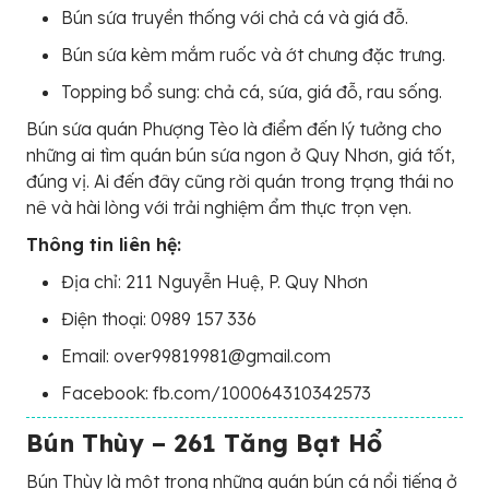
Bún sứa truyền thống với chả cá và giá đỗ.
Bún sứa kèm mắm ruốc và ớt chưng đặc trưng.
Topping bổ sung: chả cá, sứa, giá đỗ, rau sống.
Bún sứa quán Phượng Tèo là điểm đến lý tưởng cho
những ai tìm quán bún sứa ngon ở Quy Nhơn, giá tốt,
đúng vị. Ai đến đây cũng rời quán trong trạng thái no
nê và hài lòng với trải nghiệm ẩm thực trọn vẹn.
Thông tin liên hệ:
Địa chỉ: 211 Nguyễn Huệ, P. Quy Nhơn
Điện thoại: 0989 157 336
Email: over99819981@gmail.com
Facebook: fb.com/100064310342573
Bún Thùy – 261 Tăng Bạt Hổ
Bún Thùy là một trong những quán bún cá nổi tiếng ở