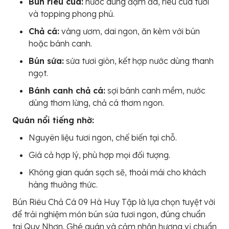
Bún riêu cua:
nước dùng đậm đà, riêu cua tươi
và topping phong phú.
Chả cá:
vàng ươm, dai ngon, ăn kèm với bún
hoặc bánh canh.
Bún sứa:
sứa tươi giòn, kết hợp nước dùng thanh
ngọt.
Bánh canh chả cá:
sợi bánh canh mềm, nước
dùng thơm lừng, chả cá thơm ngon.
Quán nổi tiếng nhờ:
Nguyên liệu tươi ngon, chế biến tại chỗ.
Giá cả hợp lý, phù hợp mọi đối tượng.
Không gian quán sạch sẽ, thoải mái cho khách
hàng thưởng thức.
Bún Riêu Chả Cá 09 Hà Huy Tập là lựa chọn tuyệt vời
để trải nghiệm món bún sứa tươi ngon, đúng chuẩn
tại Quy Nhơn. Ghé quán và cảm nhận hương vị chuẩn