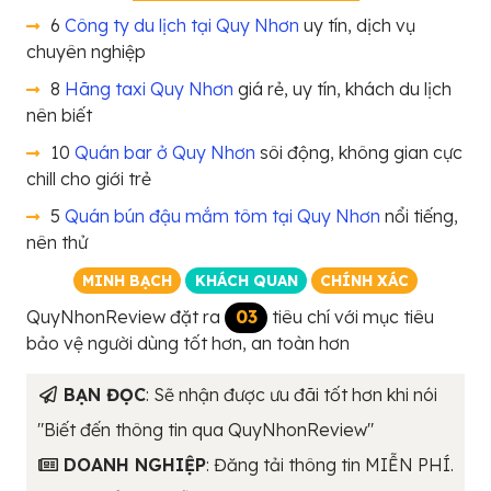
6
Công ty du lịch tại Quy Nhơn
uy tín, dịch vụ
chuyên nghiệp
8
Hãng taxi Quy Nhơn
giá rẻ, uy tín, khách du lịch
nên biết
10
Quán bar ở Quy Nhơn
sôi động, không gian cực
chill cho giới trẻ
5
Quán bún đậu mắm tôm tại Quy Nhơn
nổi tiếng,
nên thử
MINH BẠCH
KHÁCH QUAN
CHÍNH XÁC
QuyNhonReview đặt ra
03
tiêu chí với mục tiêu
bảo vệ người dùng tốt hơn, an toàn hơn
BẠN ĐỌC
: Sẽ nhận được ưu đãi tốt hơn khi nói
"Biết đến thông tin qua QuyNhonReview"
DOANH NGHIỆP
: Đăng tải thông tin MIỄN PHÍ.