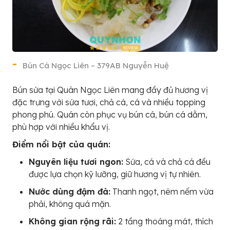
Bún Cá Ngọc Liên – 379AB Nguyễn Huệ
Bún sứa tại Quán Ngọc Liên mang đầy đủ hương vị
đặc trưng với sứa tươi, chả cá, cá và nhiều topping
phong phú. Quán còn phục vụ bún cá, bún cá dằm,
phù hợp với nhiều khẩu vị.
Điểm nổi bật của quán:
Nguyên liệu tươi ngon:
Sứa, cá và chả cá đều
được lựa chọn kỹ lưỡng, giữ hương vị tự nhiên.
Nước dùng đậm đà:
Thanh ngọt, nêm nếm vừa
phải, không quá mặn.
Không gian rộng rãi:
2 tầng thoáng mát, thích