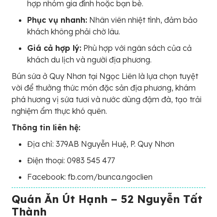
hợp nhóm gia đình hoặc bạn bè.
Phục vụ nhanh:
Nhân viên nhiệt tình, đảm bảo
khách không phải chờ lâu.
Giá cả hợp lý:
Phù hợp với ngân sách của cả
khách du lịch và người địa phương.
Bún sứa ở Quy Nhơn tại Ngọc Liên là lựa chọn tuyệt
vời để thưởng thức món đặc sản địa phương, khám
phá hương vị sứa tươi và nước dùng đậm đà, tạo trải
nghiệm ẩm thực khó quên.
Thông tin liên hệ:
Địa chỉ: 379AB Nguyễn Huệ, P. Quy Nhơn
Điện thoại: 0983 545 477
Facebook: fb.com/bunca.ngoclien
Quán Ăn Út Hạnh – 52 Nguyễn Tất
Thành