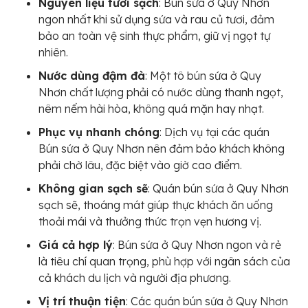
Nguyên liệu tươi sạch
: Bún sứa ở Quy Nhơn
ngon nhất khi sử dụng sứa và rau củ tươi, đảm
bảo an toàn vệ sinh thực phẩm, giữ vị ngọt tự
nhiên.
Nước dùng đậm đà
: Một tô bún sứa ở Quy
Nhơn chất lượng phải có nước dùng thanh ngọt,
nêm nếm hài hòa, không quá mặn hay nhạt.
Phục vụ nhanh chóng
: Dịch vụ tại các quán
Bún sứa ở Quy Nhơn nên đảm bảo khách không
phải chờ lâu, đặc biệt vào giờ cao điểm.
Không gian sạch sẽ
: Quán bún sứa ở Quy Nhơn
sạch sẽ, thoáng mát giúp thực khách ăn uống
thoải mái và thưởng thức trọn vẹn hương vị.
Giá cả hợp lý
: Bún sứa ở Quy Nhơn ngon và rẻ
là tiêu chí quan trọng, phù hợp với ngân sách của
cả khách du lịch và người địa phương.
Vị trí thuận tiện
: Các quán bún sứa ở Quy Nhơn