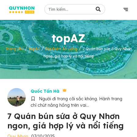
topAZ
/
/
/
Trang chủ
topAZ
Địa Điểm Ăn Uống
7 Quán bún sứa ở Quy Nhơn
ngon, giá hợp lý và nổi tiếng
Quốc Tấn Hà
Người đi trong cõi sắc không. Hành trang
chỉ chút nắng hồng trên vai...
7 Quán bún sứa ở Quy Nhơn
ngon, giá hợp lý và nổi tiếng
Quy Nhơn
07/10/2025