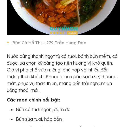
Bún Cá Hồ Thị – 279 Trần Hưng Đạo
Nước dùng thanh ngọt từ cá tươi, bánh bún mềm, cá
được lựa chọn kỹ càng tạo nên hương vị khó quên.
Gia vị pha chế vừa miệng, phù hợp với nhiều đối
tượng thực khách. Không gian quán sạch sẽ, thoáng
mát, phục vụ thân thiện, mang đến trải nghiệm ăn
uống thoải mái.
Các món chính nổi bật:
Bún cá tươi ngon, đậm đà
Bún sứa tươi, hấp dẫn