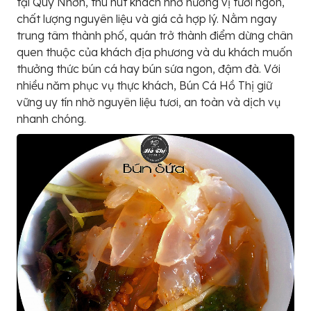
tại Quy Nhơn, thu hút khách nhờ hương vị tươi ngon,
chất lượng nguyên liệu và giá cả hợp lý. Nằm ngay
trung tâm thành phố, quán trở thành điểm dừng chân
quen thuộc của khách địa phương và du khách muốn
thưởng thức bún cá hay bún sứa ngon, đậm đà. Với
nhiều năm phục vụ thực khách, Bún Cá Hồ Thị giữ
vững uy tín nhờ nguyên liệu tươi, an toàn và dịch vụ
nhanh chóng.