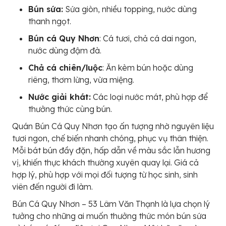
Bún sứa:
Sứa giòn, nhiều topping, nước dùng
thanh ngọt.
Bún cá Quy Nhơn
: Cá tươi, chả cá dai ngon,
nước dùng đậm đà.
Chả cá chiên/luộc
: Ăn kèm bún hoặc dùng
riêng, thơm lừng, vừa miệng.
Nước giải khát:
Các loại nước mát, phù hợp để
thưởng thức cùng bún.
Quán Bún Cá Quy Nhơn tạo ấn tượng nhờ nguyên liệu
tươi ngon, chế biến nhanh chóng, phục vụ thân thiện.
Mỗi bát bún đầy đặn, hấp dẫn về màu sắc lẫn hương
vị, khiến thực khách thường xuyên quay lại. Giá cả
hợp lý, phù hợp với mọi đối tượng từ học sinh, sinh
viên đến người đi làm.
Bún Cá Quy Nhơn – 53 Lâm Văn Thạnh là lựa chọn lý
tưởng cho những ai muốn thưởng thức món bún sứa