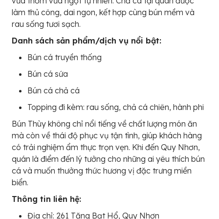
vừa thơm vừa ngọt tự nhiên. Chả cá tại quán được
làm thủ công, dai ngon, kết hợp cùng bún mềm và
rau sống tươi sạch.
Danh sách sản phẩm/dịch vụ nổi bật:
Bún cá truyền thống
Bún cá sứa
Bún cá chả cá
Topping đi kèm: rau sống, chả cá chiên, hành phi
Bún Thùy không chỉ nổi tiếng về chất lượng món ăn
mà còn về thái độ phục vụ tận tình, giúp khách hàng
có trải nghiệm ẩm thực trọn vẹn. Khi đến Quy Nhơn,
quán là điểm đến lý tưởng cho những ai yêu thích bún
cá và muốn thưởng thức hương vị đặc trưng miền
biển.
Thông tin liên hệ:
Địa chỉ: 261 Tăng Bạt Hổ, Quy Nhơn