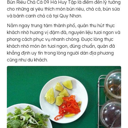
Bún Riêu Chả Cá 09 Hà Huy Tập là điểm đến lý tưởng
cho những ai yêu thích món bún riêu, chả cá, bún sứa
và bánh canh chả cá tại Quy Nhơn.
Nằm ngay trung tâm thành phố, quán thu hút thực
khách nhờ hương vị đậm đà, nguyên liệu tươi ngon và
phong cách phục vụ nhanh chóng. Được lòng thực
khách nhờ món ăn tươi ngon, đúng chuẩn, quán đã
khẳng định uy tín trong lòng người dân địa phương
cũng như du khách.