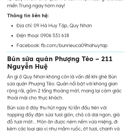
miền Trung ngay hôm nay!
Thông tin liên hệ:
Địa chỉ: 09 Hà Huy Tập, Quy Nhơn
Điện thoại: 0906 531 618
Facebook: fb.com/bunrieuca09hahuytap
Bún sứa quán Phượng Tèo – 211
Nguyễn Huệ
Ăn gì ở Quy Nhơn không còn là vấn đề khi ghé Bún
sứa quán Phượng Tèo. Quán nổi bật với không gian
rộng rãi, gồm 2 tầng thoáng mát, mang lại cảm giác
thoải mái cho thực khách.
Bún sứa ở đây thu hút ngay từ lần đầu tiên với
topping đầy đặn: sứa tươi giòn, chả cá dai ngon, giá
đỗ tươi mát… Món ăn được nêm nếm vừa miệng, đi
kèm các loại gia vị như mắm ruốc, ớt tươi, chanh và