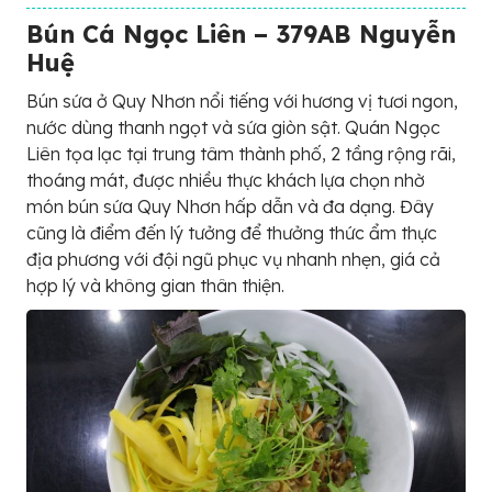
Bún Cá Ngọc Liên – 379AB Nguyễn
Huệ
Bún sứa ở Quy Nhơn nổi tiếng với hương vị tươi ngon,
nước dùng thanh ngọt và sứa giòn sật. Quán Ngọc
Liên tọa lạc tại trung tâm thành phố, 2 tầng rộng rãi,
thoáng mát, được nhiều thực khách lựa chọn nhờ
món bún sứa Quy Nhơn hấp dẫn và đa dạng. Đây
cũng là điểm đến lý tưởng để thưởng thức ẩm thực
địa phương với đội ngũ phục vụ nhanh nhẹn, giá cả
hợp lý và không gian thân thiện.