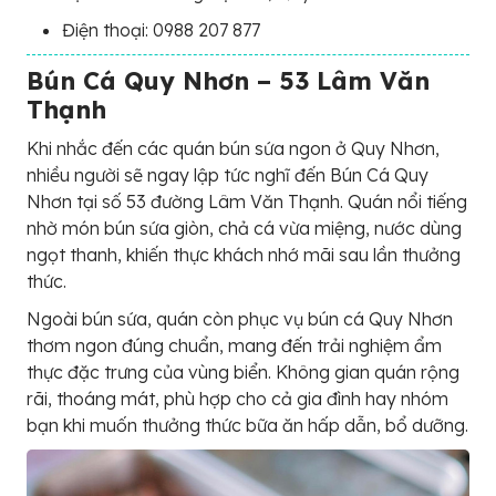
Điện thoại: 0988 207 877
Bún Cá Quy Nhơn – 53 Lâm Văn
Thạnh
Khi nhắc đến các quán bún sứa ngon ở Quy Nhơn,
nhiều người sẽ ngay lập tức nghĩ đến Bún Cá Quy
Nhơn tại số 53 đường Lâm Văn Thạnh. Quán nổi tiếng
nhờ món bún sứa giòn, chả cá vừa miệng, nước dùng
ngọt thanh, khiến thực khách nhớ mãi sau lần thưởng
thức.
Ngoài bún sứa, quán còn phục vụ bún cá Quy Nhơn
thơm ngon đúng chuẩn, mang đến trải nghiệm ẩm
thực đặc trưng của vùng biển. Không gian quán rộng
rãi, thoáng mát, phù hợp cho cả gia đình hay nhóm
bạn khi muốn thưởng thức bữa ăn hấp dẫn, bổ dưỡng.