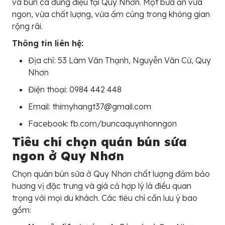
và bún cá đúng điệu tại Quy Nhơn. Một bữa ăn vừa
ngon, vừa chất lượng, vừa ấm cúng trong không gian
rộng rãi.
Thông tin liên hệ:
Địa chỉ: 53 Lâm Văn Thạnh, Nguyễn Văn Cừ, Quy
Nhơn
Điện thoại: 0984 442 448
Email: thimyhangt37@gmail.com
Facebook: fb.com/buncaquynhonngon
Tiêu chí chọn quán bún sứa
ngon ở Quy Nhơn
Chọn quán bún sứa ở Quy Nhơn chất lượng đảm bảo
hương vị đặc trưng và giá cả hợp lý là điều quan
trọng với mọi du khách. Các tiêu chí cần lưu ý bao
gồm: