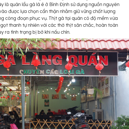
ây là quán lẩu gà lá é ở Bình Định sử dụng nguồn nguyên
 vào được lựa chọn cẩn thận nhằm giữ vững chất lượng
ng công đoạn phục vụ. Thịt gà tại quán có độ mềm vừa
 ngọt thanh tự nhiên với các thớ thịt săn chắc, hoàn toàn
 ra tình trạng bị bở khi nấu chín.