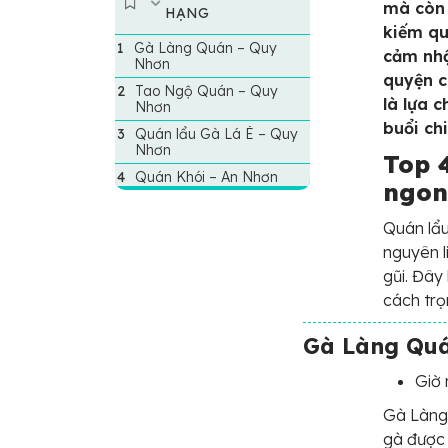
mà còn 
HẠNG
kiếm qu
Gà Làng Quán – Quy
cảm nhậ
Nhơn
quyện c
Tao Ngộ Quán – Quy
là lựa 
Nhơn
buổi chi
Quán lẩu Gà Lá É – Quy
Nhơn
Top 4
Quán Khói – An Nhơn
ngon
Quán lẩu
nguyên l
gũi. Đây
cách trọ
Gà Làng Qu
Giờ 
Gà Làng
gà được 