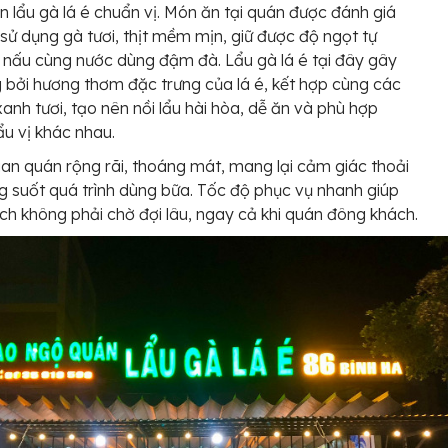
n lẩu gà lá é chuẩn vị. Món ăn tại quán được đánh giá
sử dụng gà tươi, thịt mềm mịn, giữ được độ ngọt tự
i nấu cùng nước dùng đậm đà. Lẩu gà lá é tại đây gây
 bởi hương thơm đặc trưng của lá é, kết hợp cùng các
 xanh tươi, tạo nên nồi lẩu hài hòa, dễ ăn và phù hợp
ẩu vị khác nhau.
an quán rộng rãi, thoáng mát, mang lại cảm giác thoải
g suốt quá trình dùng bữa. Tốc độ phục vụ nhanh giúp
ch không phải chờ đợi lâu, ngay cả khi quán đông khách.