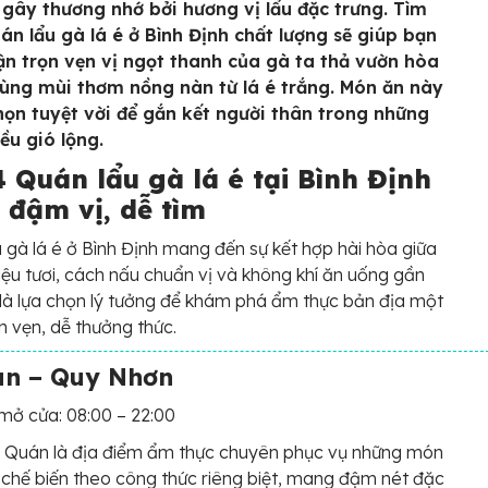
gây thương nhớ bởi hương vị lẩu đặc trưng. Tìm
án lẩu gà lá é ở Bình Định chất lượng sẽ giúp bạn
n trọn vẹn vị ngọt thanh của gà ta thả vườn hòa
ùng mùi thơm nồng nàn từ lá é trắng. Món ăn này
chọn tuyệt vời để gắn kết người thân trong những
ều gió lộng.
 Quán lẩu gà lá é tại Bình Định
 đậm vị, dễ tìm
 gà lá é ở Bình Định mang đến sự kết hợp hài hòa giữa
iệu tươi, cách nấu chuẩn vị và không khí ăn uống gần
 là lựa chọn lý tưởng để khám phá ẩm thực bản địa một
n vẹn, dễ thưởng thức.
án – Quy Nhơn
mở cửa: 08:00 – 22:00
 Quán là địa điểm ẩm thực chuyên phục vụ những món
chế biến theo công thức riêng biệt, mang đậm nét đặc