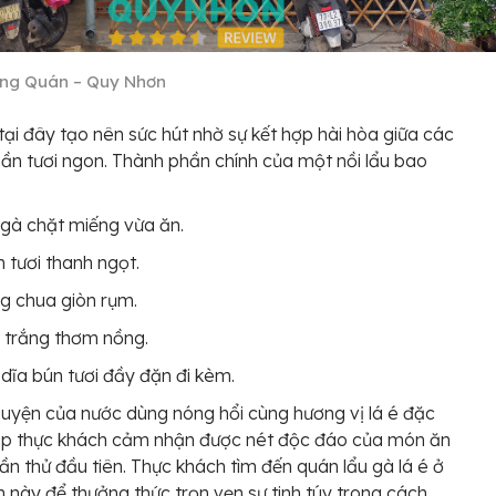
ng Quán – Quy Nhơn
tại đây tạo nên sức hút nhờ sự kết hợp hài hòa giữa các
ần tươi ngon. Thành phần chính của một nồi lẩu bao
 gà chặt miếng vừa ăn.
tươi thanh ngọt.
g chua giòn rụm.
 trắng thơm nồng.
dĩa bún tươi đầy đặn đi kèm.
uyện của nước dùng nóng hổi cùng hương vị lá é đặc
iúp thực khách cảm nhận được nét độc đáo của món ăn
lần thử đầu tiên. Thực khách tìm đến quán lẩu gà lá é ở
h này để thưởng thức trọn vẹn sự tinh túy trong cách