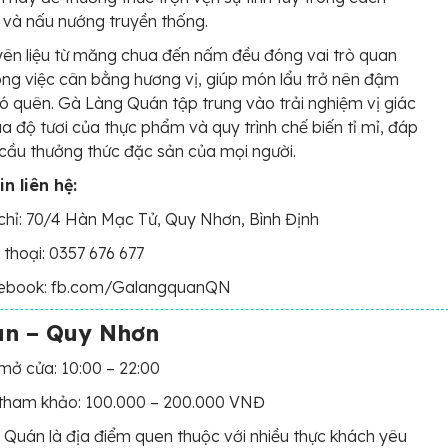
và nấu nướng truyền thống.
ên liệu từ măng chua đến nấm đều đóng vai trò quan
ong việc cân bằng hương vị, giúp món lẩu trở nên đậm
ó quên. Gà Làng Quán tập trung vào trải nghiệm vị giác
a độ tươi của thực phẩm và quy trình chế biến tỉ mỉ, đáp
cầu thưởng thức đặc sản của mọi người.
n liên hệ:
chỉ: 70/4 Hàn Mạc Tử, Quy Nhơn, Bình Định
 thoại: 0357 676 677
ebook: fb.com/GalangquanQN
án – Quy Nhơn
mở cửa: 10:00 – 22:00
 tham khảo: 100.000 – 200.000 VNĐ
Quán là địa điểm quen thuộc với nhiều thực khách yêu