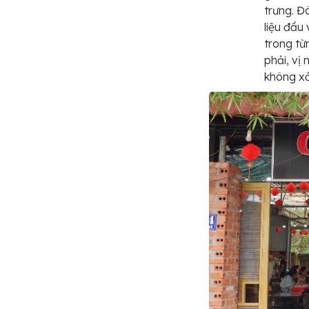
trưng. Đ
liệu đầu
trong từ
phải, vị
không xảy