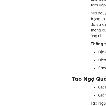
tẩm ướp 
Mỗi nguy
trọng tr
đà và kh
thông qu
ứng nhu 
Thông ti
Địa 
Điện
Fac
Tao Ngộ Qu
Giờ 
Giá
Tao Ngộ 