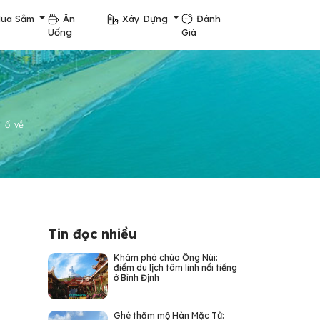
ua Sắm
Ăn
Xây Dựng
Đánh
Uống
Giá
lối về
Tin đọc nhiều
Khám phá chùa Ông Núi:
điểm du lịch tâm linh nổi tiếng
ở Bình Định
Ghé thăm mộ Hàn Mặc Tử: