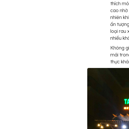
thích mó
cao nhờ 
nhiên kh
ấn tượng
loại rau
nhiều kh
Không gi
mái tron
thực khá