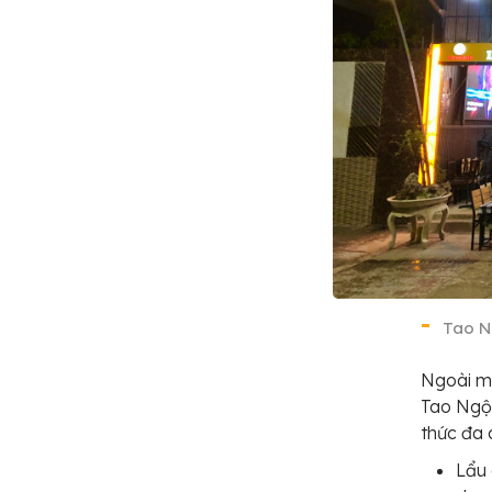
Tao N
Ngoài mó
Tao Ngộ
thức đa
Lẩu 