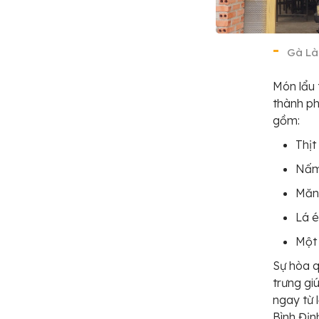
Gà Là
Món lẩu 
thành ph
gồm:
Thịt
Nấm 
Măn
Lá é
Một 
Sự hòa q
trưng g
ngay từ 
Bình Địn