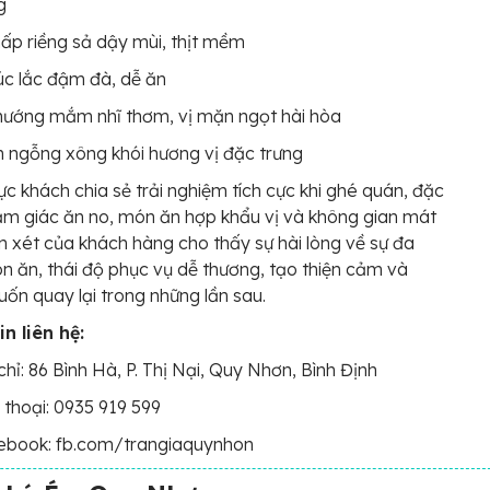
g
ấp riềng sả dậy mùi, thịt mềm
úc lắc đậm đà, dễ ăn
nướng mắm nhĩ thơm, vị mặn ngọt hài hòa
 ngỗng xông khói hương vị đặc trưng
ực khách chia sẻ trải nghiệm tích cực khi ghé quán, đặc
cảm giác ăn no, món ăn hợp khẩu vị và không gian mát
 xét của khách hàng cho thấy sự hài lòng về sự đa
 ăn, thái độ phục vụ dễ thương, tạo thiện cảm và
n quay lại trong những lần sau.
n liên hệ:
chỉ: 86 Bình Hà, P. Thị Nại, Quy Nhơn, Bình Định
 thoại: 0935 919 599
ebook: fb.com/trangiaquynhon