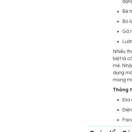
dạn
Bê h
Bò l
Gà 
Lườn
Nhiều th
biệt là 
mẻ. Nhận
dạng món
mong muố
Thông ti
Địa 
Điện
Fac