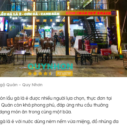
gộ Quán – Quy Nhơn
n lẩu gà lá é được nhiều người lựa chọn, thực đơn tại
 Quán còn khá phong phú, đáp ứng nhu cầu thưởng
 dạng món ăn trong cùng một bữa.
gà lá é với nước dùng nêm nếm vừa miệng, đồ nhúng đa