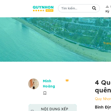
Ký
Tran
4 Qu
Minh
Hoàng
quên
Quy Nhơ
Bình Đị
NỘI DUNG XẾP