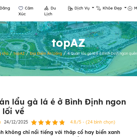
Đăng
Cảm
Du
Dịch Vụ
Khỏe Đẹp
M
Xúc
Lịch
topAZ
/
/
/
g chủ
topAZ
Địa Điểm Ăn Uống
4 Quán lẩu gà lá é ở Bình Định ngon quên 
án lẩu gà lá é ở Bình Định ngon
 lối về
n
24/12/2025
4.8/5 - (24 bình chọn)
nh không chỉ nổi tiếng với tháp cổ hay biển xanh