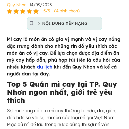
Quy Nhơn
14/09/2025
5/5 - (4 bình chọn)
NỘI DUNG XẾP HẠNG
Mì cay là món ăn có gia vị mạnh và vị cay nồng
đặc trưng dành cho những tín đồ yêu thích các
món ăn có vị cay. Để lựa chọn được địa điểm ăn
mỳ cay hấp dẫn, phù hợp túi tiền là câu hỏi của
nhiều khách
du lịch
khi đến Quy Nhơn và kể cả
người dân tại đây.
Top 5 Quán mì cay tại TP. Quy
Nhơn ngon nhất, giới trẻ yêu
thích
Sợi mì trong các tô mì cay thường to hơn, dai, giòn,
dẻo hơn so với sợi mì của các loại mì gói Việt Nam.
Mặc dù mì để lâu trong nước dùng thì sợi mì vẫn