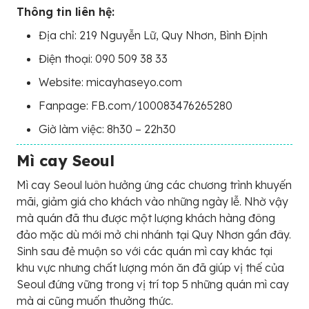
Thông tin liên hệ:
Địa chỉ: 219 Nguyễn Lữ, Quy Nhơn, Bình Định
Điện thoại: 090 509 38 33
Website: micayhaseyo.com
Fanpage: FB.com/100083476265280
Giờ làm việc: 8h30 – 22h30
Mì cay Seoul
Mì cay Seoul luôn hưởng ứng các chương trình khuyến
mãi, giảm giá cho khách vào những ngày lễ. Nhờ vậy
mà quán đã thu được một lượng khách hàng đông
đảo mặc dù mới mở chi nhánh tại Quy Nhơn gần đây.
Sinh sau đẻ muộn so với các quán mì cay khác tại
khu vực nhưng chất lượng món ăn đã giúp vị thế của
Seoul đứng vững trong vị trí top 5 những quán mì cay
mà ai cũng muốn thưởng thức.