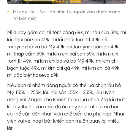
Mì cay Ha – Se – Yo nhìn từ ngoài vào được trang
trí bắt mắt
Mì ở đây gồm có mì tôm càng 69k, mì hàu sữa 59k, mì
lẩu thái hải sản 49k, mì lẩu thái tôm tít 49k, mì
tomyum bò và bò Mỹ 49k, mì tomyum hải sản 49k,
mì thập cẩm 59k, mì kim chi hải sản 59k, mì kim chi
tôm tít 49k, mì kim chi bò và bò Mỹ 49k, mì kim chi
bạch tuộc 49k, mì kim chi gà 49k, mì kim chi cá 49k,
mì đặc biệt haseyo 69k.
Nếu bạn đi nhóm đông người có thể lựa chọn lẩu bò
Mỹ 155k – 255k, lẩu hải sản 155k – 255k, lẩu uyên
ương với 2 ngăn cho khách tự do lựa chọn 2 vị lẩu bất
kì. Tùy thuộc vào cấp độ ăn cay khác nhau mà bạn
có thể căn dặn nhân viên chế biến cho phù hợp. Nhân
viên vui vẻ, hoạt bát khiến bạn muốn quay lại nhiều
lần.