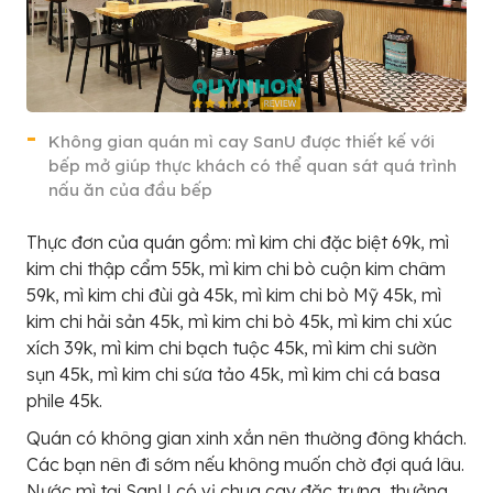
Không gian quán mì cay SanU được thiết kế với
bếp mở giúp thực khách có thể quan sát quá trình
nấu ăn của đầu bếp
Thực đơn của quán gồm: mì kim chi đặc biệt 69k, mì
kim chi thập cẩm 55k, mì kim chi bò cuộn kim châm
59k, mì kim chi đùi gà 45k, mì kim chi bò Mỹ 45k, mì
kim chi hải sản 45k, mì kim chi bò 45k, mì kim chi xúc
xích 39k, mì kim chi bạch tuộc 45k, mì kim chi sườn
sụn 45k, mì kim chi sứa tảo 45k, mì kim chi cá basa
phile 45k.
Quán có không gian xinh xắn nên thường đông khách.
Các bạn nên đi sớm nếu không muốn chờ đợi quá lâu.
Nước mì tại SanU có vị chua cay đặc trưng, thưởng