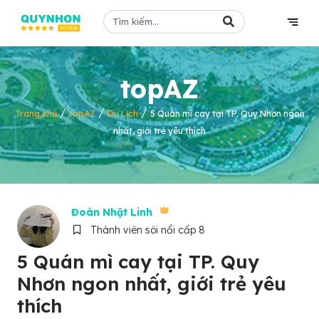
topAZ
/
/
/
Trang chủ
topAZ
Du Lịch
5 Quán mì cay tại TP. Quy Nhơn ngon
nhất, giới trẻ yêu thích
Đoàn Nhật Linh
Thành viên sôi nổi cấp 8
5 Quán mì cay tại TP. Quy
Nhơn ngon nhất, giới trẻ yêu
thích