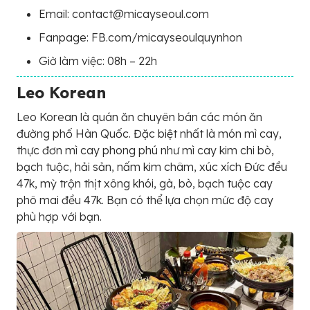
Email: contact@micayseoul.com
Fanpage: FB.com/micayseoulquynhon
Giờ làm việc: 08h – 22h
Leo Korean
Leo Korean là quán ăn chuyên bán các món ăn
đường phố Hàn Quốc. Đặc biệt nhất là món mì cay,
thực đơn mì cay phong phú như mì cay kim chi bò,
bạch tuộc, hải sản, nấm kim châm, xúc xích Đức đều
47k, mỳ trộn thịt xông khói, gà, bò, bạch tuộc cay
phô mai đều 47k. Bạn có thể lựa chọn mức độ cay
phù hợp với bạn.