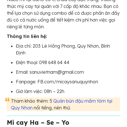
thức mỳ cay tại quán với 7 cấp độ khác nhau. Bạn có
thể lựa chọn sử dụng combo để có được phần ăn đầy
đủ có cả nước uống để tiết kiệm chi phí hơn việc gọi
riêng lẻ từng món.
Thông tin liên hệ:
Địa chỉ: 203 Lê Hồng Phong, Quy Nhơn, Bình
Định
Điện thoại: 098 648 64 44
Email: sanuvietnam@gmail.com
Fanpage: FB.com/micaysanuquynhon
Giờ làm việc: 08h – 22h
Tham khảo thêm: 5
Quán bún đậu mắm tôm tại
Quy Nhơn
nổi tiếng, nên thử.
Mì cay Ha – Se – Yo