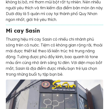
không bị bở, mì thơm mùi bột rất tự nhiên. Nên nhiều
người yêu thích và tìm kiếm địa điểm bán món ăn này.
Dưới đây là 5 quán mì cay tại thành phố Quy Nhơn
ngon nhất, giới trẻ yêu thích.
Mì cay Sasin
Thương hiệu mì cay Sasin có nhiều chi nhánh phủ
sóng trên cả nước. Tiệm có không gian rộng rãi, thoải
mái được thiết kế theo lối kiến trúc trẻ trung năng
động. Tường được phủ đầy kính, bao quanh là tone
màu ấm cúng nhờ ánh sáng từ đèn. Với diện mạo bắt
mắt, Sasin là địa điểm được nhiều bạn trẻ lựa chọn
trong những buổi tụ tập bạn bè.