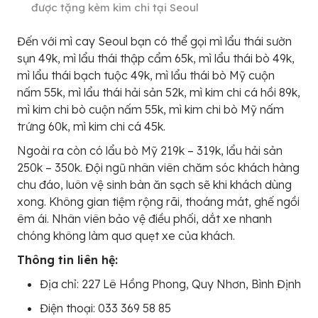
được tặng kèm kim chi tại Seoul
Đến với mì cay Seoul bạn có thể gọi mì lẩu thái sườn
sụn 49k, mì lẩu thái thập cẩm 65k, mì lẩu thái bò 49k,
mì lẩu thái bạch tuộc 49k, mì lẩu thái bò Mỹ cuộn
nấm 55k, mì lẩu thái hải sản 52k, mì kim chi cá hồi 89k,
mì kim chi bò cuộn nấm 55k, mì kim chi bò Mỹ nấm
trứng 60k, mì kim chi cá 45k.
Ngoài ra còn có lẩu bò Mỹ 219k – 319k, lẩu hải sản
250k – 350k. Đội ngũ nhân viên chăm sóc khách hàng
chu đáo, luôn vệ sinh bàn ăn sạch sẽ khi khách dùng
xong. Không gian tiệm rộng rãi, thoáng mát, ghế ngồi
êm ái. Nhân viên bảo vệ điều phối, dắt xe nhanh
chóng không làm quơ quẹt xe của khách.
Thông tin liên hệ:
Địa chỉ: 227 Lê Hồng Phong, Quy Nhơn, Bình Định
Điện thoại: 033 369 58 85