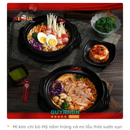
Mì kim chi bò Mỹ nấm trứng và mì lẩu thái sườn sụn