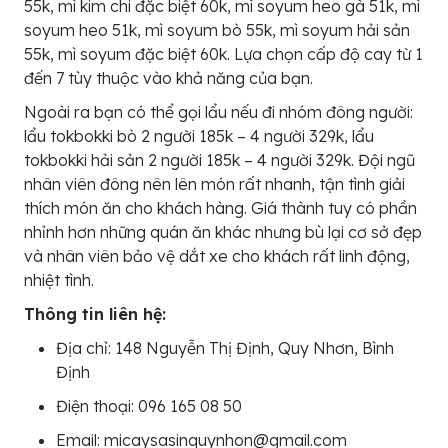
55k, mì kim chi đặc biệt 60k, mì soyum heo gà 51k, mì
soyum heo 51k, mì soyum bò 55k, mì soyum hải sản
55k, mì soyum đặc biệt 60k. Lựa chọn cấp độ cay từ 1
đến 7 tùy thuộc vào khả năng của bạn.
Ngoài ra bạn có thể gọi lẩu nếu đi nhóm đông người:
lẩu tokbokki bò 2 người 185k – 4 người 329k, lẩu
tokbokki hải sản 2 người 185k – 4 người 329k. Đội ngũ
nhân viên đông nên lên món rất nhanh, tận tình giải
thích món ăn cho khách hàng. Giá thành tuy có phần
nhỉnh hơn những quán ăn khác nhưng bù lại cơ sở đẹp
và nhân viên bảo vệ dắt xe cho khách rất linh động,
nhiệt tình.
Thông tin liên hệ:
Địa chỉ: 148 Nguyễn Thị Định, Quy Nhơn, Bình
Định
Điện thoại: 096 165 08 50
Email: micaysasinquynhon@gmail.com