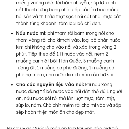
miếng vuông nhỏ, tỏi băm nhuyễn, súp lơ xanh
cắt thành từng bông nhỏ, bắp cải tím bào mỏng,
hải sản và thịt rửa thật sạch rồi cắt nhỏ, mực cắt
thành từng khoanh, tôm loại bỏ chỉ đen.
Nấu nước mì:
phi thơm tỏi băm trong nồi cho
thơm vàng rồi cho kimchi vào, loại bỏ phần nước
kim chi không cho vào nồi và xào trong vòng 2
phút. Tiếp theo đổ 1 lít nước vào nồi, nêm 2
muỗng canh ớt bột Hàn Quốc, 3 muỗng canh
tương ớt, 1 muỗng cà phê đường, 1 muỗng cà
phê hạt nêm, cho nước kimchi vào rồi chờ sôi.
Cho các nguyên liệu vào nồi:
khi nấu xong
nước dùng thì bỏ nước vào nồi đất nhỏ đủ 1 người
ăn, nấu nước sôi rồi thả lần lượt mực, tôm, thịt,
súp lơ, nấm. Chờ chín mềm rồi cho mì vào và sắp
sếp hoàn thiện món ăn cho đẹp mắt.
Mì cay Hàn Quốc là món ăn làm khuynh đảo giới trẻ