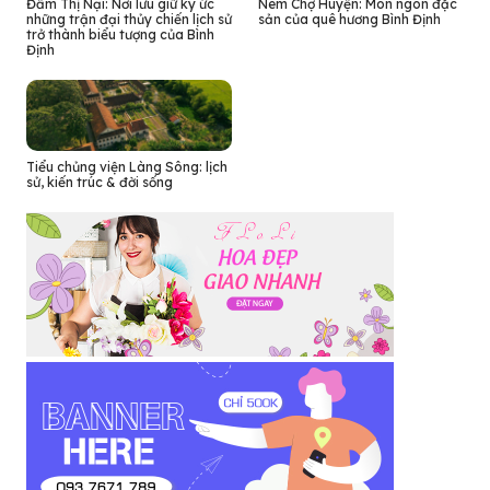
Đầm Thị Nại: Nơi lưu giữ ký ức
Nem Chợ Huyện: Món ngon đặc
những trận đại thủy chiến lịch sử
sản của quê hương Bình Định
trở thành biểu tượng của Bình
Định
Tiểu chủng viện Làng Sông: lịch
sử, kiến trúc & đời sống