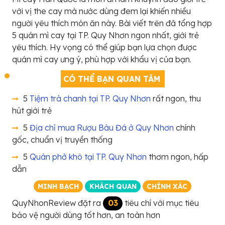
với vị the cay mà nước dùng đem lại khiến nhiều
người yêu thích món ăn này. Bài viết trên đã tổng hợp
5 quán mì cay tại TP. Quy Nhơn ngon nhất, giới trẻ
yêu thích. Hy vọng có thể giúp bạn lựa chọn được
quán mì cay ưng ý, phù hợp với khẩu vị của bạn.
CÓ THỂ BẠN QUAN TÂM
5
Tiệm trà chanh tại TP. Quy Nhơn
rất ngon, thu
hút giới trẻ
5
Địa chỉ mua Rượu Bàu Đá ở Quy Nhơn
chính
gốc, chuẩn vị truyền thống
5
Quán phở khô tại TP. Quy Nhơn
thơm ngon, hấp
dẫn
MINH BẠCH
KHÁCH QUAN
CHÍNH XÁC
QuyNhonReview đặt ra
03
tiêu chí với mục tiêu
bảo vệ người dùng tốt hơn, an toàn hơn