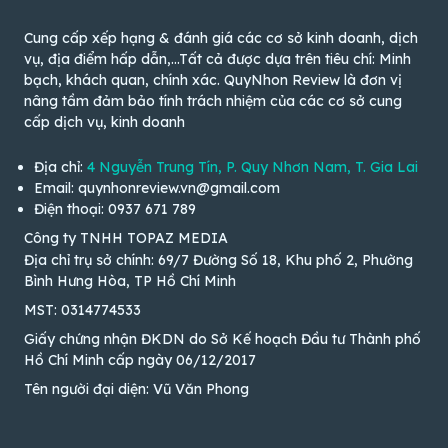
Cung cấp xếp hạng & đánh giá các cơ sở kinh doanh, dịch
vụ, địa điểm hấp dẫn,...Tất cả được dựa trên tiêu chí: Minh
bạch, khách quan, chính xác. QuyNhon Review là đơn vị
nâng tầm đảm bảo tính trách nhiệm của các cơ sở cung
cấp dịch vụ, kinh doanh
Địa chỉ:
4 Nguyễn Trung Tín, P. Quy Nhơn Nam, T. Gia Lai
Email: quynhonreview.vn@gmail.com
Điện thoại: 0937 671 789
Công ty TNHH TOPAZ MEDIA
Địa chỉ trụ sở chính: 69/7 Đường Số 18, Khu phố 2, Phường
Bình Hưng Hòa, TP Hồ Chí Minh
MST: 0314774533
Giấy chứng nhận ĐKDN do Sở Kế hoạch Đầu tư Thành phố
Hồ Chí Minh cấp ngày 06/12/2017
Tên người đại diện: Vũ Văn Phong