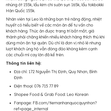
nhúng ớt 155k, lẩu kim chi sườn sụn 165k, lẩu tokbokki
Hàn Quốc 155k.
Nhân viên tại Leo là những bạn trẻ năng động, nhiệt
huyết có hiểu biết về các món ăn để tư vấn cho
khách hàng. Thức ăn được trang trí bắt mắt, giá
thành phải chăng khiến nhiều khách hàng thích thú khi
dùng món ăn tại quán. Dù chỉ là đơn vị nhỏ lẻ nhưng
lượt khách ủng hộ vẫn đông đảo không kém cạnh
các chuỗi mì cay lớn đã kể trên.
Thông tin liên hệ:
Địa chỉ: 172 Nguyễn Thị Định, Quy Nhơn, Bình
Định
Điện thoại: 076 715 77 89
Shopee Food & Grab Food: Leo Korean
Fanpage: FB.com/tiemanhanquocquynhon?
ref=page_internal