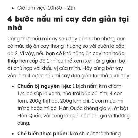
Giờ làm việc: 10h30 – 21h
4 bước nấu mì cay đơn giản tại
nhà
Công thức nấu mì cay sau đây dành cho những bạn
có mức độ ăn cay thông thường so với quán là cấp
độ 2. Vì vậy, nếu bạn có khả năng ăn cay hơn hoặc
thấp hơn cấp độ 2 thì có thể xem xét tăng giảm bột
ớt phù hợp với khẩu vị của mình. Hãy cũng bắt tay
vào làm 4 bước nấu mì cay đơn giản tại nhà dưới đây:
Chuẩn bị nguyên liệu:
1 bịch nấm kim châm,
1/4 bó súp lơ xanh, nửa trái bắp cải tím, 4 con
tôm, 200g thịt bò, 200g kim chi, 1 con mực, mì
trứng hoặc mì gói Hàn Quốc không gia vị, ớt bột
Hàn Quốc, vài cộng lá quế, các loại gia vị thường
dùng.
Chế biến thực phẩm:
kim chi cắt thành từng