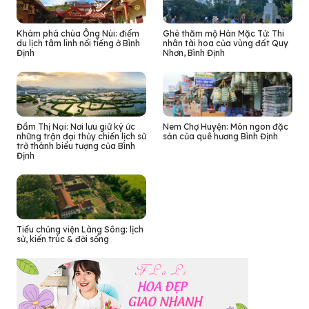
Khám phá chùa Ông Núi: điểm
Ghé thăm mộ Hàn Mặc Tử: Thi
du lịch tâm linh nổi tiếng ở Bình
nhân tài hoa của vùng đất Quy
Định
Nhơn, Bình Định
Đầm Thị Nại: Nơi lưu giữ ký ức
Nem Chợ Huyện: Món ngon đặc
những trận đại thủy chiến lịch sử
sản của quê hương Bình Định
trở thành biểu tượng của Bình
Định
Tiểu chủng viện Làng Sông: lịch
sử, kiến trúc & đời sống