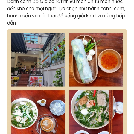
Bánh canh Bố Già có rất nhiều món ăn từ món nước
đến khô cho mọi người lựa chọn như bánh canh, cơm,
bánh cuốn và các loại đồ uống giải khát vô cùng hấp
dẫn.