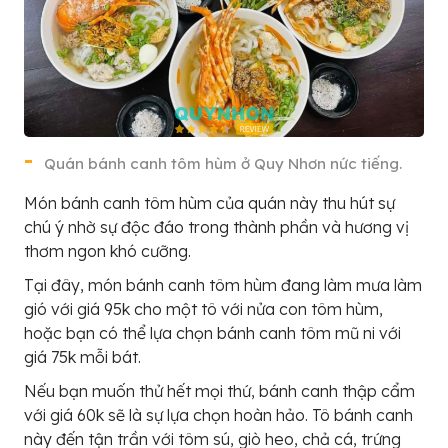
Quán bánh canh tôm hùm ở Quy Nhơn nức tiếng.
Món bánh canh tôm hùm của quán này thu hút sự
chú ý nhờ sự độc đáo trong thành phần và hương vị
thơm ngon khó cưỡng.
Tại đây, món bánh canh tôm hùm đang làm mưa làm
gió với giá 95k cho một tô với nửa con tôm hùm,
hoặc bạn có thể lựa chọn bánh canh tôm mũ ni với
giá 75k mỗi bát.
Nếu bạn muốn thử hết mọi thứ, bánh canh thập cẩm
với giá 60k sẽ là sự lựa chọn hoàn hảo. Tô bánh canh
này đến tận trần với tôm sú, giò heo, chả cá, trứng