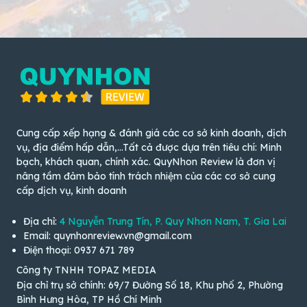
Cung cấp xếp hạng & đánh giá các cơ sở kinh doanh, dịch
vụ, địa điểm hấp dẫn,...Tất cả được dựa trên tiêu chí: Minh
bạch, khách quan, chính xác. QuyNhon Review là đơn vị
nâng tầm đảm bảo tính trách nhiệm của các cơ sở cung
cấp dịch vụ, kinh doanh
Địa chỉ:
4 Nguyễn Trung Tín, P. Quy Nhơn Nam, T. Gia Lai
Email: quynhonreview.vn@gmail.com
Điện thoại: 0937 671 789
Công ty TNHH TOPAZ MEDIA
Địa chỉ trụ sở chính: 69/7 Đường Số 18, Khu phố 2, Phường
Bình Hưng Hòa, TP Hồ Chí Minh