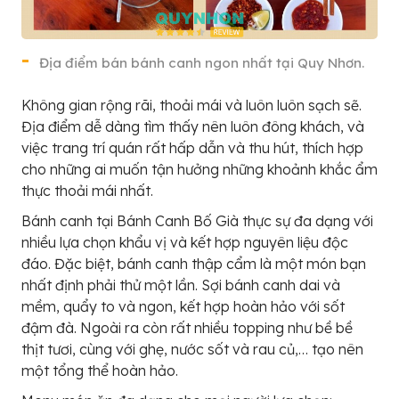
Địa điểm bán bánh canh ngon nhất tại Quy Nhơn.
Không gian rộng rãi, thoải mái và luôn luôn sạch sẽ.
Địa điểm dễ dàng tìm thấy nên luôn đông khách, và
việc trang trí quán rất hấp dẫn và thu hút, thích hợp
cho những ai muốn tận hưởng những khoảnh khắc ẩm
thực thoải mái nhất.
Bánh canh tại Bánh Canh Bố Già thực sự đa dạng với
nhiều lựa chọn khẩu vị và kết hợp nguyên liệu độc
đáo. Đặc biệt, bánh canh thập cẩm là một món bạn
nhất định phải thử một lần. Sợi bánh canh dai và
mềm, quẩy to và ngon, kết hợp hoàn hảo với sốt
đậm đà. Ngoài ra còn rất nhiều topping như bề bề
thịt tươi, cùng với ghẹ, nước sốt và rau củ,… tạo nên
một tổng thể hoàn hảo.