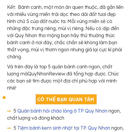
Kết: Bánh canh, một món ăn quen thuộc, đã gắn liền
với nhiều vùng miền trải dọc theo dải đất tươi đẹp
hình chữ S của đất nước ta. Mỗi vùng miền sẽ có
những đặc trưng riêng, mùi vị riêng. Nếu có dịp đến
với Quy Nhơn thơ mộng bạn hãy thử thưởng thức
bánh canh ở nơi đây, chắc chắn sẽ không làm bạn
thất vọng, mùi vị thơm ngon nhưng giá lại cực kì phải
chăng.
Và trên đây là top 5 quán bánh canh ngon, chất
lượng màQuyNhonReview đã tổng hợp được. Chúc
các bạn sẽ tìm được một địa chỉ phù hợp với mình
nhé!
CÓ THỂ BẠN QUAN TÂM
5
Quán bánh hỏi cháo lòng ở TP Quy Nhơn
ngon,
chất lượng và đông khách
5
Tiệm bánh kem sinh nhật tại TP. Quy Nhơn
ngon,