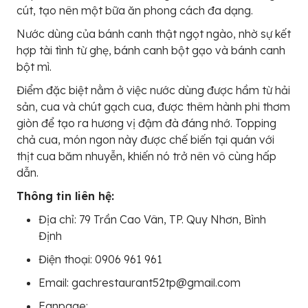
cút, tạo nên một bữa ăn phong cách đa dạng.
Nước dùng của bánh canh thật ngọt ngào, nhờ sự kết
hợp tài tình từ ghẹ, bánh canh bột gạo và bánh canh
bột mì.
Điểm đặc biệt nằm ở việc nước dùng được hầm từ hải
sản, cua và chút gạch cua, được thêm hành phi thơm
giòn để tạo ra hương vị đậm đà đáng nhớ. Topping
chả cua, món ngon này được chế biến tại quán với
thịt cua băm nhuyễn, khiến nó trở nên vô cùng hấp
dẫn.
Thông tin liên hệ:
Địa chỉ: 79 Trần Cao Vân, TP. Quy Nhơn, Bình
Định
Điện thoại: 0906 961 961
Email: gachrestaurant52tp@gmail.com
Fanpage: