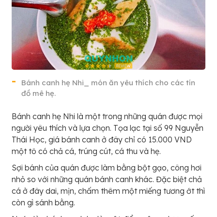
Bánh canh hẹ Nhi_ món ăn yêu thích cho các tín
đồ mê hẹ.
Bánh canh hẹ Nhi là một trong những quán được mọi
người yêu thích và lựa chọn. Tọa lạc tại số 99 Nguyễn
Thái Học, giá bánh canh ở đây chỉ có 15.000 VND
một tô có chả cá, trúng cút, cá thu và hẹ.
Sợi bánh của quán được làm bằng bột gạo, công hơi
nhỏ so với những quán bánh canh khác. Đặc biệt chả
cá ở đây dai, mịn, chấm thêm một miếng tương ớt thì
còn gì sánh bằng.