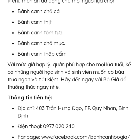
Menu món ăn đa dạng cho mọi người lựa chọn:
Bánh canh chả cá.
Bánh canh thịt.
Bánh canh tôm tươi.
Bánh canh chả mực.
Bánh canh thập cẩm.
Với mức giá hợp lý, quán phù hợp cho mọi lứa tuổi, kể
cả những người học sinh và sinh viên muốn có bữa
trưa ngon và tiết kiệm. Hãy đến ngay với Bố Già để
thưởng thức ngay nhé.
Thông tin liên hệ:
Địa chỉ: 483 Trần Hưng Đạo, TP. Quy Nhơn, Bình
Định
Điện thoại: 0977 020 240
Fanpage: www.facebook.com/banhcanhbogia/