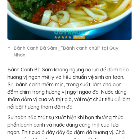
Bánh Canh Bà Sâm_”Bánh canh chửi” tại Quy
Nhơn.
Bánh Canh Bà Sâm không ngừng nỗ lực để đảm bảo
hương vị ngon mê ly và tiêu chuẩn vệ sinh an toàn.
Sợi bánh canh mềm mịn, trong suốt, làm cho bạn
đắm chìm trong hương vị ngọt ngào đó. Nước dùng
thấm đẫm vị cua và thịt giò, với một chút tiêu để làm
nổi bật hương thơm đậm đà.
Sự hoàn hảo thật sự xuất hiện khi bạn thưởng thức
phần bánh canh và nước dùng cùng thịt cua tươi
ngon. Thịt cua ở đây đầy ắp đậm đà hương vị. Chả