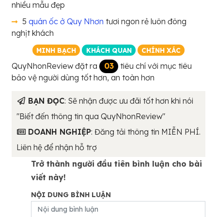
nhiều mẫu đẹp
5
quán ốc ở Quy Nhơn
tươi ngon rẻ luôn đông
nghịt khách
MINH BẠCH
KHÁCH QUAN
CHÍNH XÁC
QuyNhonReview đặt ra
03
tiêu chí với mục tiêu
bảo vệ người dùng tốt hơn, an toàn hơn
BẠN ĐỌC
: Sẽ nhận được ưu đãi tốt hơn khi nói
"Biết đến thông tin qua QuyNhonReview"
DOANH NGHIỆP
: Đăng tải thông tin MIỄN PHÍ.
Liên hệ để nhận hỗ trợ
Trở thành người đầu tiên bình luận cho bài
viết này!
NỘI DUNG BÌNH LUẬN