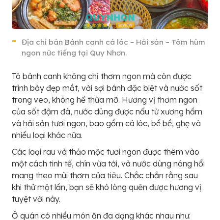
Địa chỉ bán Bánh canh cá lóc – Hải sản – Tôm hùm
ngon nức tiếng tại Quy Nhơn.
Tô bánh canh không chỉ thơm ngon mà còn được
trình bày đẹp mắt, với sợi bánh đặc biệt và nước sốt
trong veo, không hề thừa mỡ. Hương vị thơm ngon
của sốt đậm đà, nước dùng được nấu từ xương hầm
và hải sản tươi ngon, bao gồm cá lóc, bề bề, ghẹ và
nhiều loại khác nữa.
Các loại rau và thảo mộc tươi ngon được thêm vào
một cách tinh tế, chín vừa tới, và nước dùng nóng hổi
mang theo mùi thơm của tiêu. Chắc chắn rằng sau
khi thử một lần, bạn sẽ khó lòng quên được hương vị
tuyệt vời này.
Ở quán có nhiều món ăn đa dạng khác nhau như: