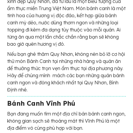
xinh đẹp Quy Nhơn, đã từ lâu là một biểu tượng của
ẩm thực miền Trung Việt Nam. Món bánh canh là một
tinh hoa của hương vị độc đáo, kết hợp giữa bánh
canh mỳ dẻo, nước dùng thơm ngon và những loại
topping đi kèm đa dạng tùy thuộc vào mỗi quán. Ai
từng ăn qua một lần chắc chắn rằng bạn sẽ không
bao giờ quên hương vị đó.
Nếu bạn ghé thăm Quy Nhơn, không nên bỏ lỡ cơ hội
thử món Bánh Canh tại những nhà hàng và quán ăn
để thưởng thức trọn vẹn ẩm thực tại địa phương này.
Hãy để chúng mình mách các bạn những quán bánh
canh ngon và đông khách nhất tại Quy Nhơn, Bình
Định nhé.
Bánh Canh Vĩnh Phú
Bạn đang muốn tìm một địa chỉ bán bánh canh ngon,
không gian sạch sẽ thoáng mát thì Vĩnh Phú là một
địa điểm vô cùng phù hợp với bạn.