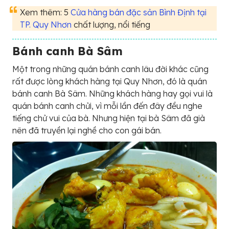
Xem thêm: 5
Cửa hàng bán đặc sản Bình Định tại
TP. Quy Nhơn
chất lượng, nổi tiếng
Bánh canh Bà Sâm
Một trong những quán bánh canh lâu đời khác cũng
rất được lòng khách hàng tại Quy Nhơn, đó là quán
bánh canh Bà Sâm. Những khách hàng hay gọi vui là
quán bánh canh chửi, vì mỗi lần đến đây đều nghe
tiếng chử vui của bà. Nhưng hiện tại bà Sâm đã già
nên đã truyền lại nghề cho con gái bán.