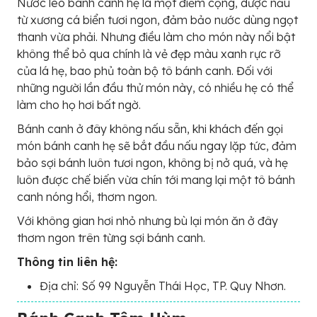
Nước lèo bánh canh hẹ là một điểm cộng, dược nấu
từ xương cá biển tươi ngon, đảm bảo nước dùng ngọt
thanh vừa phải. Nhưng điều làm cho món này nổi bật
không thể bỏ qua chính là vẻ đẹp màu xanh rực rỡ
của lá hẹ, bao phủ toàn bộ tô bánh canh. Đối với
những người lần đầu thử món này, có nhiều hẹ có thể
làm cho họ hơi bất ngờ.
Bánh canh ở đây không nấu sẵn, khi khách đến gọi
món bánh canh hẹ sẽ bắt đầu nấu ngay lặp tức, đảm
bảo sợi bánh luôn tươi ngon, không bị nở quá, và hẹ
luôn được chế biến vừa chín tới mang lại một tô bánh
canh nóng hổi, thơm ngon.
Với không gian hơi nhỏ nhưng bù lại món ăn ở đây
thơm ngon trên từng sợi bánh canh.
Thông tin liên hệ:
Địa chỉ: Số 99 Nguyễn Thái Học, TP. Quy Nhơn.