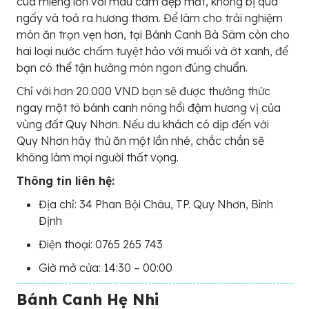
cua miếng lớn với màu cam đẹp mắt, không bị quá
ngấy và toả ra hương thơm. Để làm cho trải nghiệm
món ăn trọn vẹn hơn, tại Bánh Canh Bà Sâm còn cho
hai loại nước chấm tuyệt hảo với muối và ớt xanh, để
bạn có thể tận hưởng món ngon đúng chuẩn.
Chỉ với hơn 20.000 VND bạn sẽ được thưởng thức
ngay một tô bánh canh nóng hổi đậm hương vị của
vùng đất Quy Nhơn. Nếu du khách có dịp đến với
Quy Nhơn hãy thử ăn một lần nhé, chắc chắn sẽ
không làm mọi người thất vọng.
Thông tin liên hệ:
Địa chỉ: 34 Phan Bội Châu, TP. Quy Nhơn, Bình
Định
Điện thoại: 0765 265 743
Giờ mở cửa: 14:30 – 00:00
Bánh Canh Hẹ Nhi