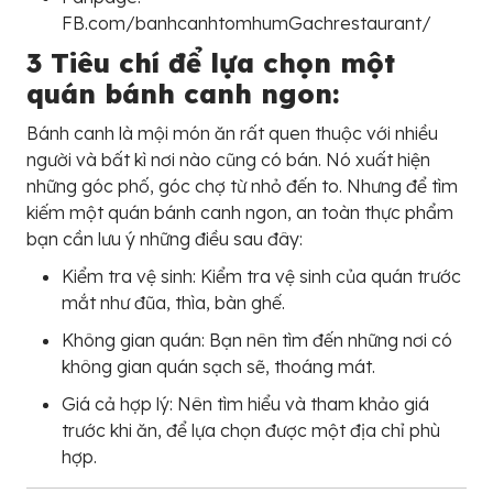
FB.com/banhcanhtomhumGachrestaurant/
3 Tiêu chí để lựa chọn một
quán bánh canh ngon:
Bánh canh là mội món ăn rất quen thuộc với nhiều
người và bất kì nơi nào cũng có bán. Nó xuất hiện
những góc phố, góc chợ từ nhỏ đến to. Nhưng để tìm
kiếm một quán bánh canh ngon, an toàn thực phẩm
bạn cần lưu ý những điều sau đây:
Kiểm tra vệ sinh: Kiểm tra vệ sinh của quán trước
mắt như đũa, thìa, bàn ghế.
Không gian quán: Bạn nên tìm đến những nơi có
không gian quán sạch sẽ, thoáng mát.
Giá cả hợp lý: Nên tìm hiểu và tham khảo giá
trước khi ăn, để lựa chọn được một địa chỉ phù
hợp.