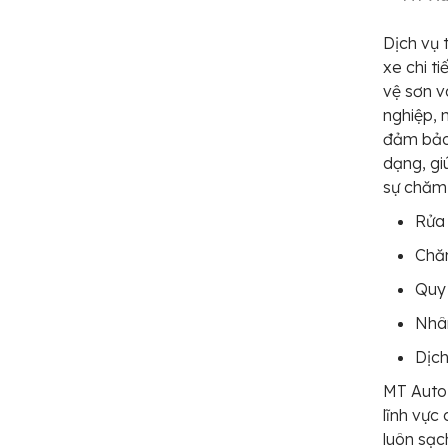
Dịch vụ 
xe chi t
vệ sơn v
nghiệp, 
đảm bảo 
dạng, gi
sự chăm 
Rửa 
Chă
Quy 
Nhân
Dịch
MT Auto 
lĩnh vực
luôn sạc