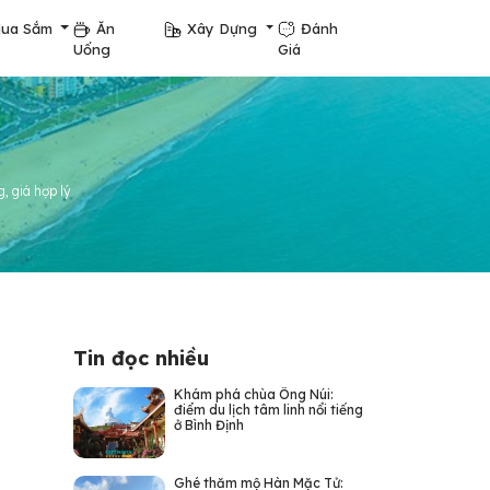
ua Sắm
Ăn
Xây Dựng
Đánh
Uống
Giá
g, giá hợp lý
Tin đọc nhiều
Khám phá chùa Ông Núi:
điểm du lịch tâm linh nổi tiếng
ở Bình Định
Ghé thăm mộ Hàn Mặc Tử: