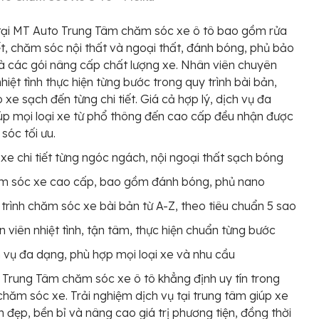
tại MT Auto Trung Tâm chăm sóc xe ô tô bao gồm rửa
iết, chăm sóc nội thất và ngoại thất, đánh bóng, phủ bảo
à các gói nâng cấp chất lượng xe. Nhân viên chuyên
nhiệt tình thực hiện từng bước trong quy trình bài bản,
xe sạch đến từng chi tiết. Giá cả hợp lý, dịch vụ đa
úp mọi loại xe từ phổ thông đến cao cấp đều nhận được
sóc tối ưu.
xe chi tiết từng ngóc ngách, nội ngoại thất sạch bóng
m sóc xe cao cấp, bao gồm đánh bóng, phủ nano
trình chăm sóc xe bài bản từ A-Z, theo tiêu chuẩn 5 sao
 viên nhiệt tình, tận tâm, thực hiện chuẩn từng bước
 vụ đa dạng, phù hợp mọi loại xe và nhu cầu
Trung Tâm chăm sóc xe ô tô khẳng định uy tín trong
 chăm sóc xe. Trải nghiệm dịch vụ tại trung tâm giúp xe
h đẹp, bền bỉ và nâng cao giá trị phương tiện, đồng thời