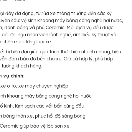
tại đây đa dạng, từ rửa xe thông thường đến các kỹ
uyên sâu: vệ sinh khoang máy bằng công nghệ hơi nước,
nh, đánh bóng và phủ Ceramic. Mỗi dịch vụ đều được
n bởi đội ngũ nhân viên lành nghề, am hiểu kỹ thuật và
h chăm sóc từng loại xe.
iết bị hiện đại giúp quá trình thực hiện nhanh chóng, hiệu
ẫn đảm bảo độ bền cho xe. Giá cả hợp lý, phù hợp
i tượng khách hàng.
h vụ chính:
xe ô tô, xe máy chuyên nghiệp
inh khoang máy bằng công nghệ hơi nước
ố kính, làm sạch các vết bẩn cứng đầu
 bóng thân xe, phục hồi độ sáng bóng
Ceramic giúp bảo vệ lớp sơn xe