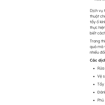
Dịch vụ 
thuật ch
tẩy ố kí
thực hiệ
biết các
Trang th
quả mà v
nhiều đố
Các dịc
Rửa 
Vệ s
Tẩy 
Đánh
Phủ 