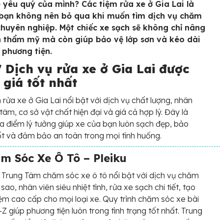
e yêu quý của mình? Các tiệm rửa xe ở Gia Lai là
bạn không nên bỏ qua khi muốn tìm dịch vụ chăm
chuyên nghiệp. Một chiếc xe sạch sẽ không chỉ nâng
h thẩm mỹ mà còn giúp bảo vệ lớp sơn và kéo dài
ọ phương tiện.
 Dịch vụ rửa xe ở Gia Lai được
 giá tốt nhất
 rửa xe ở Gia Lai nổi bật với dịch vụ chất lượng, nhân
 tâm, cơ sở vật chất hiện đại và giá cả hợp lý. Đây là
a điểm lý tưởng giúp xe của bạn luôn sạch đẹp, bảo
t và đảm bảo an toàn trong mọi tình huống.
m Sóc Xe Ô Tô – Pleiku
Trung Tâm chăm sóc xe ô tô nổi bật với dịch vụ chăm
sao, nhân viên siêu nhiệt tình, rửa xe sạch chi tiết, tạo
iệm cao cấp cho mọi loại xe. Quy trình chăm sóc xe bài
-Z giúp phương tiện luôn trong tình trạng tốt nhất. Trung