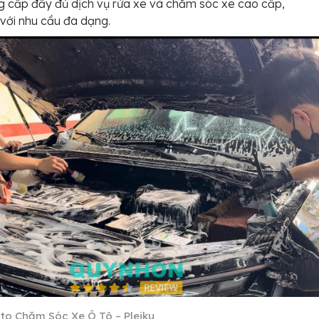
 cấp đầy đủ dịch vụ rửa xe và chăm sóc xe cao cấp,
với nhu cầu đa dạng.
to Chăm Sóc Xe Ô Tô – Pleiku