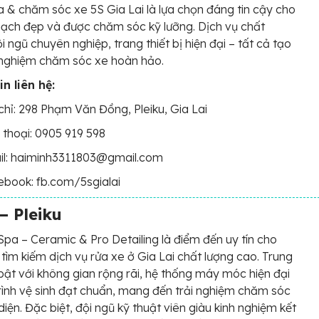
a & chăm sóc xe 5S Gia Lai là lựa chọn đáng tin cậy cho
sạch đẹp và được chăm sóc kỹ lưỡng. Dịch vụ chất
i ngũ chuyên nghiệp, trang thiết bị hiện đại – tất cả tạo
 nghiệm chăm sóc xe hoàn hảo.
n liên hệ:
chỉ: 298 Phạm Văn Đồng, Pleiku, Gia Lai
 thoại: 0905 919 598
il: haiminh3311803@gmail.com
book: fb.com/5sgialai
– Pleiku
Spa – Ceramic & Pro Detailing là điểm đến uy tín cho
 tìm kiếm dịch vụ rửa xe ở Gia Lai chất lượng cao. Trung
bật với không gian rộng rãi, hệ thống máy móc hiện đại
rình vệ sinh đạt chuẩn, mang đến trải nghiệm chăm sóc
diện. Đặc biệt, đội ngũ kỹ thuật viên giàu kinh nghiệm kết