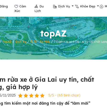
Đăng
Cảm
Du
Dịch Vụ
Khỏe Đẹp
M
Xúc
Lịch
topAZ
/
/
/
/
topAZ
Dịch Vụ
Ô Tô - Xe Máy
7 Tiệm rửa xe ở Gia Lai uy tín, chất lượn
m rửa xe ở Gia Lai uy tín, chất
g, giá hợp lý
5/11/2025
5/5 - (65 bình chọn)
g tìm kiếm một nơi đáng tin cậy để “làm mới”