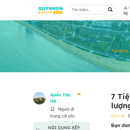
Ký
Trang chủ
7 Tiệ
Quốc Tấn
Hà
lượn
Người đi
Gia Lai
1
trong cõi sắc
không. Hành
Bạn đan
NỘI DUNG XẾP