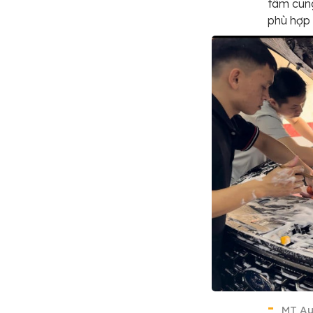
tâm cung
phù hợp 
MT Au