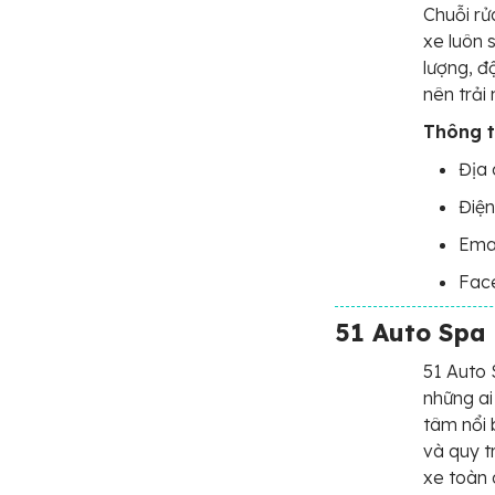
Chuỗi rử
xe luôn 
lượng, độ
nên trải
Thông ti
Địa 
Điện
Ema
Face
51 Auto Spa 
51 Auto 
những ai
tâm nổi 
và quy t
xe toàn 