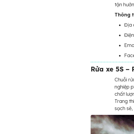
tận hưởn
Thông ti
Địa 
Điện
Ema
Fac
Rửa xe 5S – 
Chuỗi rử
nghiệp p
chất lượ
Trang th
sạch sẽ,