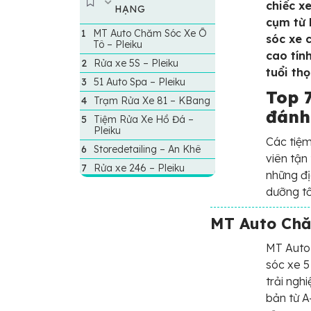
trang chỉ chút
chiếc x
HẠNG
nắng hồng trên
cụm từ 
MT Auto Chăm Sóc Xe Ô
vai...
sóc xe 
Tô – Pleiku
cao tín
Rửa xe 5S – Pleiku
tuổi th
51 Auto Spa – Pleiku
Top 7
Trạm Rửa Xe 81 – KBang
đánh
Tiệm Rửa Xe Hồ Đá –
Pleiku
Các tiệm
Storedetailing – An Khê
viên tận
Rửa xe 246 – Pleiku
những đị
dưỡng tố
MT Auto Chă
MT Auto 
sóc xe 5 
trải ngh
bản từ A