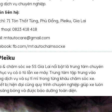
g dịch vụ chuyên nghiệp.
n liên hệ:
chỉ: 71 Tôn Thất Tùng, Phù Đổng, Pleiku, Gia Lai
 thoại: 0823 418 418
il: mtautocare@gmail.com
ebook: fb.com/mt.autochamsocxe
Pleiku
a & chăm sóc xe 5S Gia Lai nổi bật là trung tâm chuyên
hục vụ cả ô tô lẫn xe máy. Trung tâm tập trung vào
ng dịch vụ và sự tỉ mỉ trong từng khâu chăm sóc xe.
iết bị hiện đại cùng quy trình chuyên nghiệp giúp xe luôn
 sáng bóng và được bảo dưỡng toàn diện.