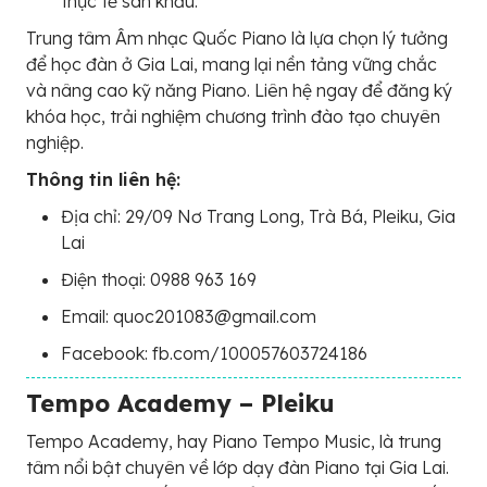
thực tế sân khấu.
Trung tâm Âm nhạc Quốc Piano là lựa chọn lý tưởng
để học đàn ở Gia Lai, mang lại nền tảng vững chắc
và nâng cao kỹ năng Piano. Liên hệ ngay để đăng ký
khóa học, trải nghiệm chương trình đào tạo chuyên
nghiệp.
Thông tin liên hệ:
Địa chỉ: 29/09 Nơ Trang Long, Trà Bá, Pleiku, Gia
Lai
Điện thoại: 0988 963 169
Email: quoc201083@gmail.com
Facebook: fb.com/100057603724186
Tempo Academy – Pleiku
Tempo Academy, hay Piano Tempo Music, là trung
tâm nổi bật chuyên về lớp dạy đàn Piano tại Gia Lai.