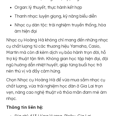
Organ: lý thuyết, thực hành kết hợp
Thanh nhạc: luyện giọng, kỹ năng biểu diễn
Nhạc cụ dân tộc: trải nghiệm truyền thống, hòa
âm hiện đại
Nhạc cụ Hoàng Hà không chỉ mang đến những nhạc
cụ chất lượng từ các thương hiệu Yamaha, Casio,
Martin mà còn đi kèm dịch vụ bảo hành trọn đời, hỗ
trợ kỹ thuật tận tình. Không gian học tập hiện đại, đội
ngũ hướng dẫn nhiệt huyết, giúp từng buổi học trở
nên thú vị và đầy cảm hứng.
Chọn Nhạc cụ Hoàng Hà để vừa mua sắm nhạc cụ
chất lượng, vừa trải nghiệm học đàn ở Gia Lai trọn
vẹn, nâng cao nghệ thuật và thỏa mãn đam mê âm
nhạc.
Thông tin liên hệ:
Địa chỉ: 413 Hùng Vương, Pleiku, Gia Lai