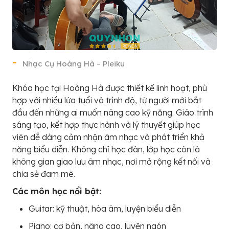
Nhạc Cụ Hoàng Hà – Pleiku
Khóa học tại Hoàng Hà được thiết kế linh hoạt, phù
hợp với nhiều lứa tuổi và trình độ, từ người mới bắt
đầu đến những ai muốn nâng cao kỹ năng. Giáo trình
sáng tạo, kết hợp thực hành và lý thuyết giúp học
viên dễ dàng cảm nhận âm nhạc và phát triển khả
năng biểu diễn. Không chỉ học đàn, lớp học còn là
không gian giao lưu âm nhạc, nơi mở rộng kết nối và
chia sẻ đam mê.
Các môn học nổi bật:
Guitar: kỹ thuật, hòa âm, luyện biểu diễn
Piano: cơ bản, nâng cao, luyện ngón