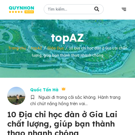
topAZ
/
/
/
Trang chủ
topAZ
Giáo Dục
10 Địa chỉ học đàn ở Gia Lai chất
lượng, giúp bạn thành thạo nhanh chóng
Quốc Tấn Hà
Người đi trong cõi sắc không. Hành trang
chỉ chút nắng hồng trên vai...
10 Địa chỉ học đàn ở Gia Lai
chất lượng, giúp bạn thành
thạo nhanh chóng