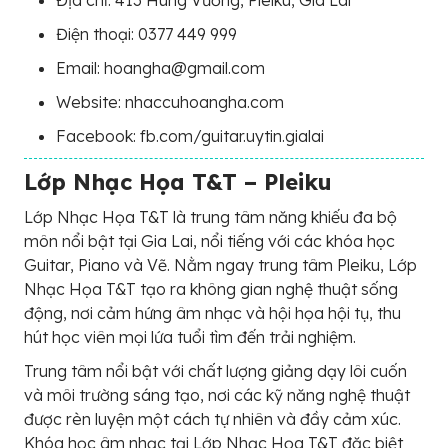
Điện thoại: 0377 449 999
Email: hoangha@gmail.com
Website: nhaccuhoangha.com
Facebook: fb.com/guitar.uytin.gialai
Lớp Nhạc Họa T&T – Pleiku
Lớp Nhạc Họa T&T là trung tâm năng khiếu đa bộ
môn nổi bật tại Gia Lai, nổi tiếng với các khóa học
Guitar, Piano và Vẽ. Nằm ngay trung tâm Pleiku, Lớp
Nhạc Họa T&T tạo ra không gian nghệ thuật sống
động, nơi cảm hứng âm nhạc và hội họa hội tụ, thu
hút học viên mọi lứa tuổi tìm đến trải nghiệm.
Trung tâm nổi bật với chất lượng giảng dạy lôi cuốn
và môi trường sáng tạo, nơi các kỹ năng nghệ thuật
được rèn luyện một cách tự nhiên và đầy cảm xúc.
Khóa học âm nhạc tại Lớp Nhạc Họa T&T đặc biệt