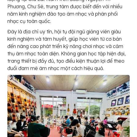
Phương, Chư Sê, trung tâm được biết đến với nhiều
năm kinh nghiệm đào tạo âm nhạc và phân phối
nhạc cụ toàn quốc.
Đây là địa chỉ uy tín, hội tụ đội ngũ giảng viên giàu
kinh nghiệm và tâm huyết, giúp học viên từ cơ bản
đến nâng cao phát triển kỹ năng chơi nhạc và cảm
thụ âm nhạc toàn diện. Không gian học tập hiện đại,
trang thiết bị đầy đủ, tạo điều kiện thuận lợi để theo
đuổi đam mê âm nhạc một cách hiệu quả.