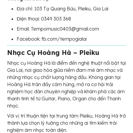
Địa chỉ: 103 Tạ Quang Bửu, Pleiku, Gia Lai
Điện thoại: 0349 303 368
Email: Tempomusic0403@gmail.com
Facebook: fb.com/tempogialai
Nhạc Cụ Hoàng Hà – Pleiku
Nhạc cụ Hoàng Hà là điểm đến nghệ thuật nổi bật tại
Gia Lai, nơi giao hòa giữa niềm đam mê âm nhạc và
những nhạc cụ chất lượng hàng đầu. Không gian tại
Hoàng Hà tràn đầy cảm hứng, mở ra cơ hội trải
nghiệm học đàn chuyên nghiệp và khám phá các âm
thanh tinh tế từ Guitar, Piano, Organ cho đến Thanh
nhạc.
Với vị trí thuận tiện tại trung tâm Pleiku, Hoàng Hà trở
thành lựa chọn lý tưởng cho những ai tìm kiếm trải
nghiệm âm nhạc toàn diện.