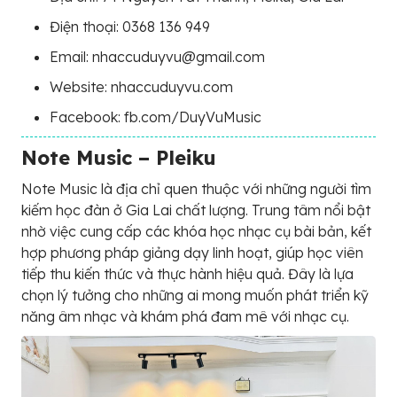
Điện thoại: 0368 136 949
Email: nhaccuduyvu@gmail.com
Website: nhaccuduyvu.com
Facebook: fb.com/DuyVuMusic
Note Music – Pleiku
Note Music là địa chỉ quen thuộc với những người tìm
kiếm học đàn ở Gia Lai chất lượng. Trung tâm nổi bật
nhờ việc cung cấp các khóa học nhạc cụ bài bản, kết
hợp phương pháp giảng dạy linh hoạt, giúp học viên
tiếp thu kiến thức và thực hành hiệu quả. Đây là lựa
chọn lý tưởng cho những ai mong muốn phát triển kỹ
năng âm nhạc và khám phá đam mê với nhạc cụ.