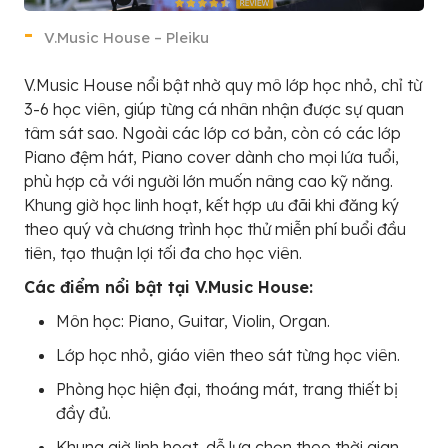
V.Music House – Pleiku
V.Music House nổi bật nhờ quy mô lớp học nhỏ, chỉ từ
3-6 học viên, giúp từng cá nhân nhận được sự quan
tâm sát sao. Ngoài các lớp cơ bản, còn có các lớp
Piano đệm hát, Piano cover dành cho mọi lứa tuổi,
phù hợp cả với người lớn muốn nâng cao kỹ năng.
Khung giờ học linh hoạt, kết hợp ưu đãi khi đăng ký
theo quý và chương trình học thử miễn phí buổi đầu
tiên, tạo thuận lợi tối đa cho học viên.
Các điểm nổi bật tại V.Music House:
Môn học: Piano, Guitar, Violin, Organ.
Lớp học nhỏ, giáo viên theo sát từng học viên.
Phòng học hiện đại, thoáng mát, trang thiết bị
đầy đủ.
Khung giờ linh hoạt, dễ lựa chọn theo thời gian