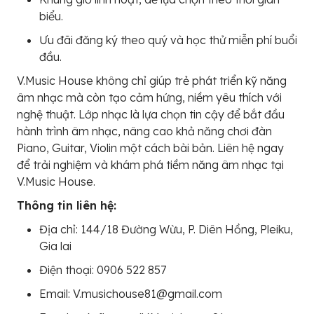
biểu.
Ưu đãi đăng ký theo quý và học thử miễn phí buổi
đầu.
V.Music House không chỉ giúp trẻ phát triển kỹ năng
âm nhạc mà còn tạo cảm hứng, niềm yêu thích với
nghệ thuật. Lớp nhạc là lựa chọn tin cậy để bắt đầu
hành trình âm nhạc, nâng cao khả năng chơi đàn
Piano, Guitar, Violin một cách bài bản. Liên hệ ngay
để trải nghiệm và khám phá tiềm năng âm nhạc tại
V.Music House.
Thông tin liên hệ:
Địa chỉ: 144/18 Đường Wừu, P. Diên Hồng, Pleiku,
Gia lai
Điện thoại: 0906 522 857
Email: V.musichouse81@gmail.com