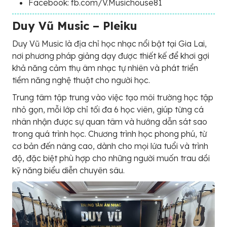
Facebook: fb.com/V.Musichouse81
Duy Vũ Music – Pleiku
Duy Vũ Music là địa chỉ học nhạc nổi bật tại Gia Lai,
nơi phương pháp giảng dạy được thiết kế để khơi gợi
khả năng cảm thụ âm nhạc tự nhiên và phát triển
tiềm năng nghệ thuật cho người học.
Trung tâm tập trung vào việc tạo môi trường học tập
nhỏ gọn, mỗi lớp chỉ tối đa 6 học viên, giúp từng cá
nhân nhận được sự quan tâm và hướng dẫn sát sao
trong quá trình học. Chương trình học phong phú, từ
cơ bản đến nâng cao, dành cho mọi lứa tuổi và trình
độ, đặc biệt phù hợp cho những người muốn trau dồi
kỹ năng biểu diễn chuyên sâu.