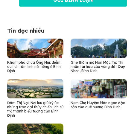
Tin đọc nhiều
Khám phá chùa Ông Núi: điểm
Ghé thăm mộ Hàn Mặc Tử: Thi
du lịch tâm linh nổi tiếng ở Bình
nhân tài hoa của vùng đất Quy
Định
Nhơn, Bình Định
Đầm Thị Nại: Nơi lưu giữ ký ức
Nem Chợ Huyện: Món ngon đặc
những trận đại thủy chiến lịch sử
sản của quê hương Bình Định
trở thành biểu tượng của Bình
Định