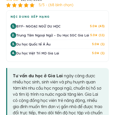
5/5 - (68 bình chọn)
NỘI DUNG XẾP HẠNG
BYF- NGOẠI NGỮ DU HỌC
1.
5.0★ (43)
Trung Tâm Ngoại Ngữ – Du Học SGC Gia Lai
2.
5.0★ (11)
Du học Quốc tế Á Âu
3.
5.0★ (1)
Du học Việt Trí MD Gia Lai
4.
5.0★ (1)
Tư vấn du học ở Gia Lai
ngày càng được
nhiều học sinh, sinh viên và phụ huynh quan
tâm khi nhu cầu học ngoại ngữ, chuẩn bị hồ sơ
và tìm lộ trình ra nước ngoài tăng lên. Gia Lai
có cộng đồng học viên trẻ năng động, nhiều
gia đình muốn tìm đơn vị gần nhà để được trao
đổi trực tiếp, theo dõi tiến độ học tập và chuẩn