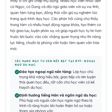
thay vì chỉ ghi chép thụ động. Nhiều học viên nhắc đến
cô Ngọc, cô Dung và đội ngũ giáo viên với sự vui tính,
quan tâm từng bạn, đồng thời vẫn giữ sự nghiêm túc
trong quá trình dạy học. Các phản hồi cũng cho thấy
trung tâm có nhiều hoạt động ngoại khóa, tạo thêm cơ
hội giao lưu, luyện phản xạ và giúp người học tự tin hơn
trước khi bước vào các chặng quan trọng như thi năng
lực tiếng, chuẩn bị phỏng vấn hoặc làm quen văn hóa
mới.
CÁC HẠNG MỤC TƯ VẤN NỔI BẬT TẠI BYF- NGOẠI
NGỮ DU HỌC:
Đào tạo ngoại ngữ nền tảng:
Lớp học chú
trọng khả năng hiểu bài, giao tiếp và rèn luyện
thói quen học đều, rất cần cho học viên có kế
hoạch du học.
Định hướng tiếng Hàn và ngôn ngữ du học:
Phù hợp với người cần học ngôn ngữ theo lộ
trình rõ ràng trước khi hoàn thiện hồ sơ hoặc
tham gia phỏng vấn.