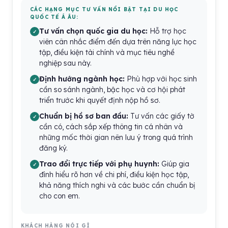
CÁC HẠNG MỤC TƯ VẤN NỔI BẬT TẠI DU HỌC
QUỐC TẾ Á ÂU:
Tư vấn chọn quốc gia du học:
Hỗ trợ học
viên cân nhắc điểm đến dựa trên năng lực học
tập, điều kiện tài chính và mục tiêu nghề
nghiệp sau này.
Định hướng ngành học:
Phù hợp với học sinh
cần so sánh ngành, bậc học và cơ hội phát
triển trước khi quyết định nộp hồ sơ.
Chuẩn bị hồ sơ ban đầu:
Tư vấn các giấy tờ
cần có, cách sắp xếp thông tin cá nhân và
những mốc thời gian nên lưu ý trong quá trình
đăng ký.
Trao đổi trực tiếp với phụ huynh:
Giúp gia
đình hiểu rõ hơn về chi phí, điều kiện học tập,
khả năng thích nghi và các bước cần chuẩn bị
cho con em.
KHÁCH HÀNG NÓI GÌ