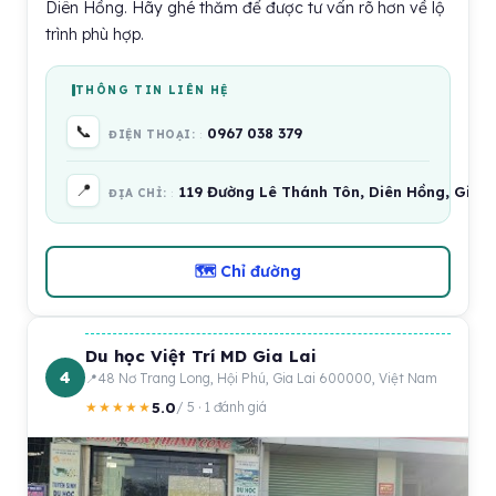
Diên Hồng. Hãy ghé thăm để được tư vấn rõ hơn về lộ
trình phù hợp.
THÔNG TIN LIÊN HỆ
📞
0967 038 379
ĐIỆN THOẠI:
📍
119 Đường Lê Thánh Tôn, Diên Hồng, Gia L
ĐỊA CHỈ:
🗺 Chỉ đường
Du học Việt Trí MD Gia Lai
4
48 Nơ Trang Long, Hội Phú, Gia Lai 600000, Việt Nam
5.0
★★★★★
/ 5 · 1 đánh giá