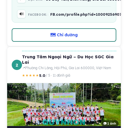
🔊
FB.com/profile.php?id=1000925690727
FACEBOOK:
🗺 Chỉ đường
Trung Tâm Ngoại Ngữ – Du Học SGC Gia
Lai
2
Phường Chi Lăng, Hội Phú, Gia Lai 600000, Việt Nam
5.0
★★★★★
/ 5 · 11 đánh giá
📷 1 ảnh