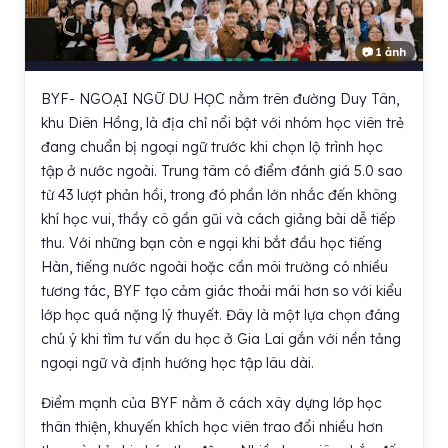
📷 1 ảnh
BYF- NGOẠI NGỮ DU HỌC nằm trên đường Duy Tân,
khu Diên Hồng, là địa chỉ nổi bật với nhóm học viên trẻ
đang chuẩn bị ngoại ngữ trước khi chọn lộ trình học
tập ở nước ngoài. Trung tâm có điểm đánh giá 5.0 sao
từ 43 lượt phản hồi, trong đó phần lớn nhắc đến không
khí học vui, thầy cô gần gũi và cách giảng bài dễ tiếp
thu. Với những bạn còn e ngại khi bắt đầu học tiếng
Hàn, tiếng nước ngoài hoặc cần môi trường có nhiều
tương tác, BYF tạo cảm giác thoải mái hơn so với kiểu
lớp học quá nặng lý thuyết. Đây là một lựa chọn đáng
chú ý khi tìm tư vấn du học ở Gia Lai gắn với nền tảng
ngoại ngữ và định hướng học tập lâu dài.
Điểm mạnh của BYF nằm ở cách xây dựng lớp học
thân thiện, khuyến khích học viên trao đổi nhiều hơn