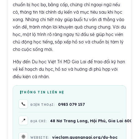
chuẩn bị học bạ, bằng cấp, chứng chỉ ngoại ngữ nếu
có, thông tin tài chính dự kiến và mục tiêu sau khi học
xong. Những chi tiết này giúp buổi tư vấn đi thẳng vào
vấn đề, tránh nhận lời khuyên quá chung chung. Với du
học, một lộ trình rõ ràng ngay từ đầu sẽ giúp học viên
chủ động học tiếng, sắp xếp hồ sơ và chuẩn bị tâm lý
cho cuộc sống mới.
Hãy đến Du học Việt Trí MD Gia Lai để trao đổi kỹ hơn
về kế hoạch du học, hồ sơ và hướng đi phù hợp với
điều kiện cá nhân.
THÔNG TIN LIÊN HỆ
📞
0983 079 157
ĐIỆN THOẠI:
📍
48 Nơ Trang Long, Hội Phú, Gia Lai 60000
ĐỊA CHỈ:
🌐
vieclam.quangngai.org/du-hoc
WEBSITE: