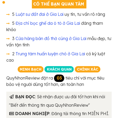
CÓ THỂ BẠN QUAN TÂM
5
Luật sư đất đai ở Gia Lai
uy tín, tư vấn rõ ràng
5
Địa chỉ bọc ghế da ô tô ở Gia Lai
đáng tham
khảo
3
Cửa hàng bán đồ thờ cúng ở Gia Lai
mẫu đẹp, tư
vấn tận tình
2
Trung tâm huấn luyện chó ở Gia Lai
có kỷ luật
cao
MINH BẠCH
KHÁCH QUAN
CHÍNH XÁC
QuyNhonReview đặt ra
03
tiêu chí với mục tiêu
bảo vệ người dùng tốt hơn, an toàn hơn
BẠN ĐỌC
: Sẽ nhận được ưu đãi tốt hơn khi nói
"Biết đến thông tin qua QuyNhonReview"
DOANH NGHIỆP
: Đăng tải thông tin MIỄN PHÍ.