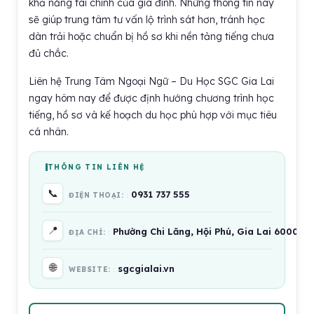
khả năng tài chính của gia đình. Những thông tin này
sẽ giúp trung tâm tư vấn lộ trình sát hơn, tránh học
dàn trải hoặc chuẩn bị hồ sơ khi nền tảng tiếng chưa
đủ chắc.
Liên hệ Trung Tâm Ngoại Ngữ – Du Học SGC Gia Lai
ngay hôm nay để được định hướng chương trình học
tiếng, hồ sơ và kế hoạch du học phù hợp với mục tiêu
cá nhân.
THÔNG TIN LIÊN HỆ
📞
0931 737 555
ĐIỆN THOẠI:
📍
Phường Chi Lăng, Hội Phú, Gia Lai 600000
ĐỊA CHỈ:
🌐
sgcgialai.vn
WEBSITE: