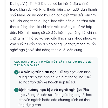
Du học Việt Trí MD Gia Lai có lợi thế là địa chỉ nằm
trong khu vực Hội Phú, thuận tiện cho người dân thành
phố Pleiku cũ và các khu lân cận đến trao đổi. Khi tìm
hiểu chương trình du học, học viên nên quan tâm đến
tính phù hợp hơn là chỉ nhìn vào quốc gia có vẻ hấp
dẫn. Mỗi thị trường sẽ có điều kiện học tiếng, tài chính,
chứng minh hồ sơ và yêu cầu thích nghi khác nhau; vì
vậy buổi tư vấn cần đi vào năng lực thật, mong muốn
nghề nghiệp và khả năng theo đuổi đến cùng.
CÁC HẠNG MỤC TƯ VẤN NỔI BẬT TẠI DU HỌC VIỆT
TRÍ MD GIA LAI:
Tư vấn lộ trình du học:
Hỗ trợ học viên hình
dung các bước cần chuẩn bị từ ngoại ngữ, hồ
sơ học tập đến kế hoạch nộp hồ sơ.
Định hướng học tập và nghề nghiệp:
Phù
hợp với người cần so sánh giữa học nghề, học
chuyên ngành hoặc các chương trình có tính
ứng dụng cao.