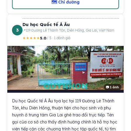
🗺 Chỉ đường
Du học Quốc tế Á Âu
3
119 Đường Lê Thánh Tôn, Diên Hồng, Gia Lai, Việt Nam
5.0
★★★★★
/ 5 · 1 đánh giá
📷 1 ảnh
Du học Quốc tế Á Âu tọa lạc tại 119 Đường Lê Thánh
Tôn, khu Diên Hồng, thuận tiện cho học sinh và phụ
huynh ở trung tâm Gia Lai ghé trao đổi trực tiếp. Tên
gọi của cơ sở cho thấy định hướng chính là hỗ trợ học
viên tiếp cận các chương trình học tập quốc tế, từ tìm