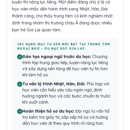
luyện thi năng lực tiếng. Một điểm đáng chú ý là có
học viên nhắc đến hành trình sang Nhật, Hàn, Đài
thành công, cho thấy trung tâm có kinh nghiệm nhất
định trong nhóm thị trường châu Á đang được nhiều
bạn trẻ Gia Lai quan tâm.
CÁC HẠNG MỤC TƯ VẤN NỔI BẬT TẠI TRUNG TÂM
NGOẠI NGỮ – DU HỌC SGC GIA LAI:
Đào tạo ngoại ngữ trước du học:
Chương
trình tập trung giao tiếp, luyện năng lực tiếng
và xây dựng nền tảng để học viên tự tin hơn
khi làm hồ sơ.
Tư vấn lộ trình Nhật, Hàn, Đài:
Phù hợp với
học viên cần hiểu yêu cầu ngôn ngữ, định
hướng ngành học và các bước chuẩn bị trước
khi xuất cảnh.
Hoàn thiện hồ sơ du học:
Đội ngũ tư vấn hỗ
trợ kiểm tra giấy tờ, sắp xếp hồ sơ và hướng
dẫn học viên đi theo quy trình rõ ràng hơn.