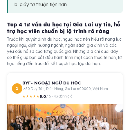
bị giấy tờ thuận tiện hơn.
Top 4 tư vấn du học tại Gia Lai uy tín, hỗ
trợ học viên chuẩn bị lộ trình rõ ràng
Trước khi quyết định du học, người học nên hiểu rõ năng lực
ngoại ngữ, định hướng ngành, ngân sách gia đình và các
yêu cầu hồ sơ của từng quốc gia. Những địa chỉ dưới đây
có thể giúp bạn bắt đầu hành trình một cách thực tế hơn, từ
học tiếng đến trao đổi kế hoạch học tập dài hạn.
BYF- NGOẠI NGỮ DU HỌC
1
50 Duy Tân, Diên Hồng, Gia Lai 600000, Việt Nam
5.0
★★★★★
/ 5 · 43 đánh giá