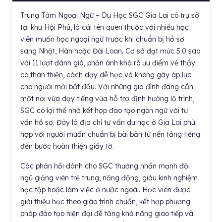
Trung Tâm Ngoại Ngữ – Du Học SGC Gia Lai có trụ sở
tại khu Hội Phú, là cái tên quen thuộc với nhiều học
viên muốn học ngoại ngữ trước khi chuẩn bị hồ sơ
sang Nhật, Hàn hoặc Đài Loan. Cơ sở đạt mức 5.0 sao
với 11 lượt đánh giá, phản ánh khá rõ ưu điểm về thầy
cô thân thiện, cách dạy dễ học và không gây áp lực
cho người mới bắt đầu. Với những gia đình đang cần
một nơi vừa dạy tiếng vừa hỗ trợ định hướng lộ trình,
SGC có lợi thế nhờ kết hợp đào tạo ngôn ngữ với tư
vấn hồ sơ. Đây là địa chỉ tư vấn du học ở Gia Lai phù
hợp với người muốn chuẩn bị bài bản từ nền tảng tiếng
đến bước hoàn thiện giấy tờ.
Các phản hồi dành cho SGC thường nhấn mạnh đội
ngũ giảng viên trẻ trung, năng động, giàu kinh nghiệm
học tập hoặc làm việc ở nước ngoài. Học viên được
giới thiệu học theo giáo trình chuẩn, kết hợp phương
pháp đào tạo hiện đại để tăng khả năng giao tiếp và