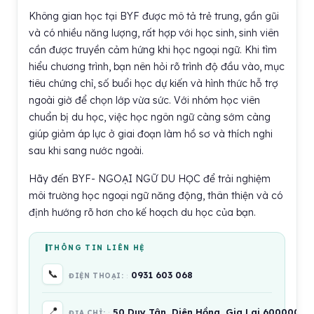
Không gian học tại BYF được mô tả trẻ trung, gần gũi
và có nhiều năng lượng, rất hợp với học sinh, sinh viên
cần được truyền cảm hứng khi học ngoại ngữ. Khi tìm
hiểu chương trình, bạn nên hỏi rõ trình độ đầu vào, mục
tiêu chứng chỉ, số buổi học dự kiến và hình thức hỗ trợ
ngoài giờ để chọn lớp vừa sức. Với nhóm học viên
chuẩn bị du học, việc học ngôn ngữ càng sớm càng
giúp giảm áp lực ở giai đoạn làm hồ sơ và thích nghi
sau khi sang nước ngoài.
Hãy đến BYF- NGOẠI NGỮ DU HỌC để trải nghiệm
môi trường học ngoại ngữ năng động, thân thiện và có
định hướng rõ hơn cho kế hoạch du học của bạn.
THÔNG TIN LIÊN HỆ
📞
0931 603 068
ĐIỆN THOẠI:
📍
50 Duy Tân, Diên Hồng, Gia Lai 600000, V
ĐỊA CHỈ: