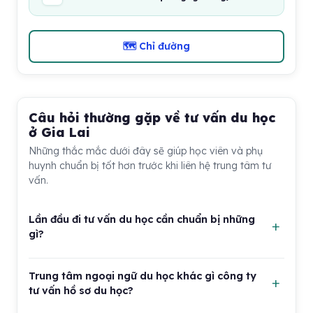
🗺 Chỉ đường
Câu hỏi thường gặp về tư vấn du học
ở Gia Lai
Những thắc mắc dưới đây sẽ giúp học viên và phụ
huynh chuẩn bị tốt hơn trước khi liên hệ trung tâm tư
vấn.
Lần đầu đi tư vấn du học cần chuẩn bị những
gì?
Bạn nên mang theo học bạ, bằng cấp, chứng chỉ ngoại
Trung tâm ngoại ngữ du học khác gì công ty
ngữ nếu có và ghi sẵn quốc gia hoặc ngành học đang
tư vấn hồ sơ du học?
quan tâm. Phụ huynh cũng nên chuẩn bị khoảng ngân
sách dự kiến để tư vấn viên có cơ sở gợi ý lộ trình sát