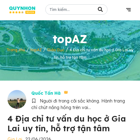
topAZ
/
/
/
Trang chủ
topAZ
Giáo Dục
4 Địa chỉ tư vấn du học ở Gia Lai uy
tín, hỗ trợ tận tâm
Quốc Tấn Hà
Người đi trong cõi sắc không. Hành trang
chỉ chút nắng hồng trên vai...
4 Địa chỉ tư vấn du học ở Gia
Lai uy tín, hỗ trợ tận tâm
Gia Lai
22/06/2026