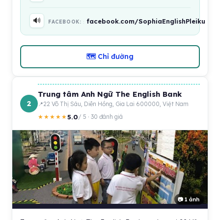
🔊
facebook.com/SophiaEnglishPleiku
FACEBOOK:
🗺 Chỉ đường
Trung tâm Anh Ngữ The English Bank
2
22 Võ Thị Sáu, Diên Hồng, Gia Lai 600000, Việt Nam
5.0
★★★★★
/ 5 · 30 đánh giá
📷 1 ảnh