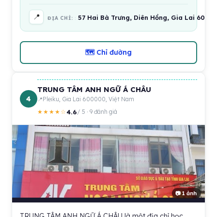
📍
57 Hai Bà Trưng, Diên Hồng, Gia Lai 6000
ĐỊA CHỈ:
🗺 Chỉ đường
TRUNG TÂM ANH NGỮ Á CHÂU
4
Pleiku, Gia Lai 600000, Việt Nam
4.6
★★★★☆
/ 5 · 9 đánh giá
📷 1 ảnh
TRUNG TÂM ANH NGỮ Á CHÂU là một địa chỉ học