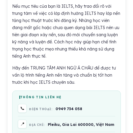
Nếu mục tiêu của bạn là IELTS, hãy trao đổi rõ với
trung tâm về việc có lớp định hướng IELTS hay lớp nền
tảng học thuật trước khi đăng ký. Những học viên
đang mất gốc hoặc chưa quen dạng bài IELTS nên ưu
tiên giai đoạn xây nền, sau đó mới chuyển sang luyện
kỹ năng và luyện đề. Cách học này giúp hạn chế tình
trạng học thuộc mẹo nhưng thiếu khả năng sử dụng
tiếng Anh thực tế.
Hãy đến TRUNG TÂM ANH NGỮ Á CHÂU để được tư
vấn lộ trình tiếng Anh nền tảng và chuẩn bị tốt hơn
trước khi học IELTS chuyên sâu.
THÔNG TIN LIÊN HỆ
📞
0949 734 058
ĐIỆN THOẠI:
📍
Pleiku, Gia Lai 600000, Việt Nam
ĐỊA CHỈ: