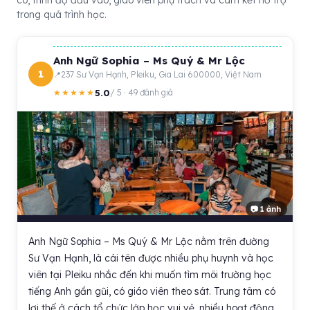
có, trình độ đầu vào, giáo viên phụ trách và cam kết hỗ trợ
trong quá trình học.
Anh Ngữ Sophia – Ms Quý & Mr Lộc
1
237 Sư Vạn Hạnh, Pleiku, Gia Lai 600000, Việt Nam
5.0
★★★★★
/ 5 · 49 đánh giá
📷 1 ảnh
Anh Ngữ Sophia – Ms Quý & Mr Lộc nằm trên đường
Sư Vạn Hạnh, là cái tên được nhiều phụ huynh và học
viên tại Pleiku nhắc đến khi muốn tìm môi trường học
tiếng Anh gần gũi, có giáo viên theo sát. Trung tâm có
lợi thế ở cách tổ chức lớp học vui vẻ, nhiều hoạt động