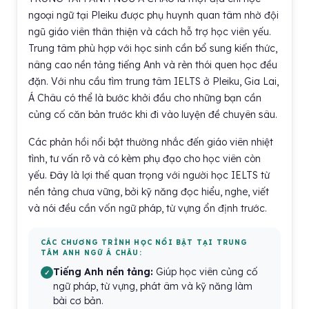
ngoại ngữ tại Pleiku được phụ huynh quan tâm nhờ đội
ngũ giáo viên thân thiện và cách hỗ trợ học viên yếu.
Trung tâm phù hợp với học sinh cần bổ sung kiến thức,
nâng cao nền tảng tiếng Anh và rèn thói quen học đều
đặn. Với nhu cầu tìm trung tâm IELTS ở Pleiku, Gia Lai,
Á Châu có thể là bước khởi đầu cho những bạn cần
củng cố căn bản trước khi đi vào luyện đề chuyên sâu.
Các phản hồi nổi bật thường nhắc đến giáo viên nhiệt
tình, tư vấn rõ và có kèm phụ đạo cho học viên còn
yếu. Đây là lợi thế quan trọng với người học IELTS từ
nền tảng chưa vững, bởi kỹ năng đọc hiểu, nghe, viết
và nói đều cần vốn ngữ pháp, từ vựng ổn định trước.
CÁC CHƯƠNG TRÌNH HỌC NỔI BẬT TẠI TRUNG
TÂM ANH NGỮ Á CHÂU:
Tiếng Anh nền tảng:
Giúp học viên củng cố
ngữ pháp, từ vựng, phát âm và kỹ năng làm
bài cơ bản.