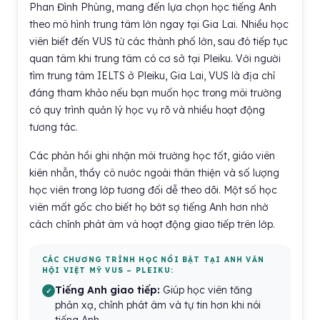
Phan Đình Phùng, mang đến lựa chọn học tiếng Anh
theo mô hình trung tâm lớn ngay tại Gia Lai. Nhiều học
viên biết đến VUS từ các thành phố lớn, sau đó tiếp tục
quan tâm khi trung tâm có cơ sở tại Pleiku. Với người
tìm trung tâm IELTS ở Pleiku, Gia Lai, VUS là địa chỉ
đáng tham khảo nếu bạn muốn học trong môi trường
có quy trình quản lý học vụ rõ và nhiều hoạt động
tương tác.
Các phản hồi ghi nhận môi trường học tốt, giáo viên
kiên nhẫn, thầy cô nước ngoài thân thiện và số lượng
học viên trong lớp tương đối dễ theo dõi. Một số học
viên mất gốc cho biết họ bớt sợ tiếng Anh hơn nhờ
cách chỉnh phát âm và hoạt động giao tiếp trên lớp.
CÁC CHƯƠNG TRÌNH HỌC NỔI BẬT TẠI ANH VĂN
HỘI VIỆT MỸ VUS – PLEIKU:
Tiếng Anh giao tiếp:
Giúp học viên tăng
phản xạ, chỉnh phát âm và tự tin hơn khi nói