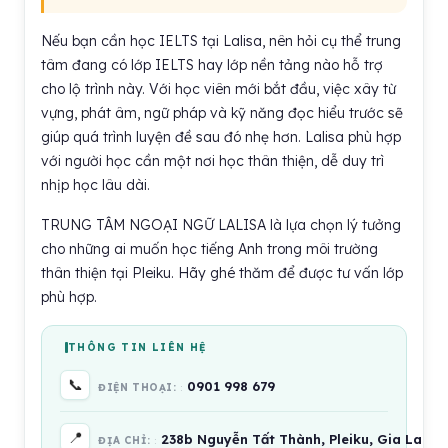
Nếu bạn cần học IELTS tại Lalisa, nên hỏi cụ thể trung
tâm đang có lớp IELTS hay lớp nền tảng nào hỗ trợ
cho lộ trình này. Với học viên mới bắt đầu, việc xây từ
vựng, phát âm, ngữ pháp và kỹ năng đọc hiểu trước sẽ
giúp quá trình luyện đề sau đó nhẹ hơn. Lalisa phù hợp
với người học cần một nơi học thân thiện, dễ duy trì
nhịp học lâu dài.
TRUNG TÂM NGOẠI NGỮ LALISA là lựa chọn lý tưởng
cho những ai muốn học tiếng Anh trong môi trường
thân thiện tại Pleiku. Hãy ghé thăm để được tư vấn lớp
phù hợp.
THÔNG TIN LIÊN HỆ
📞
0901 998 679
ĐIỆN THOẠI:
📍
238b Nguyễn Tất Thành, Pleiku, Gia Lai 6
ĐỊA CHỈ: