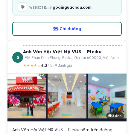
🌐
ngoainguachau.com
WEBSITE:
🗺 Chỉ đường
Anh Văn Hội Việt Mỹ VUS – Pleiku
5
96 Phan Đình Phùng, Pleiku, Gia Lai 600000, Việt Nam
4.2
★★★★☆
/ 5 · 9 đánh giá
📷 3 ảnh
Anh Văn Hội Việt Mỹ VUS – Pleiku nằm trên đường