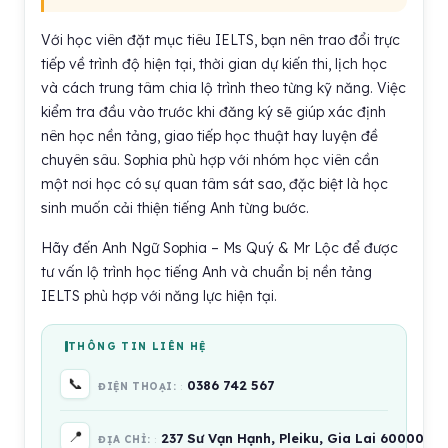
Với học viên đặt mục tiêu IELTS, bạn nên trao đổi trực
tiếp về trình độ hiện tại, thời gian dự kiến thi, lịch học
và cách trung tâm chia lộ trình theo từng kỹ năng. Việc
kiểm tra đầu vào trước khi đăng ký sẽ giúp xác định
nên học nền tảng, giao tiếp học thuật hay luyện đề
chuyên sâu. Sophia phù hợp với nhóm học viên cần
một nơi học có sự quan tâm sát sao, đặc biệt là học
sinh muốn cải thiện tiếng Anh từng bước.
Hãy đến Anh Ngữ Sophia – Ms Quý & Mr Lộc để được
tư vấn lộ trình học tiếng Anh và chuẩn bị nền tảng
IELTS phù hợp với năng lực hiện tại.
THÔNG TIN LIÊN HỆ
📞
0386 742 567
ĐIỆN THOẠI:
📍
237 Sư Vạn Hạnh, Pleiku, Gia Lai 600000, 
ĐỊA CHỈ: