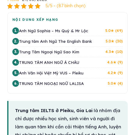
5/5 - (87 bình chọn)
NỘI DUNG XẾP HẠNG
Anh Ngữ Sophia – Ms Quý & Mr Lộc
1.
5.0★ (49)
Trung tâm Anh Ngữ The English Bank
2.
5.0★ (30)
Trung Tâm Ngoại Ngữ Sao Kim
3.
4.3★ (10)
TRUNG TÂM ANH NGỮ Á CHÂU
4.
4.6★ (9)
Anh Văn Hội Việt Mỹ VUS – Pleiku
5.
4.2★ (9)
TRUNG TÂM NGOẠI NGỮ LALISA
6.
5.0★ (4)
Trung tâm IELTS ở Pleiku, Gia Lai
là nhóm địa
chỉ được nhiều học sinh, sinh viên và người đi
làm quan tâm khi cần cải thiện tiếng Anh, luyện
thi chứng chỉ hoặc chuẩn bị hồ sơ du học, xét