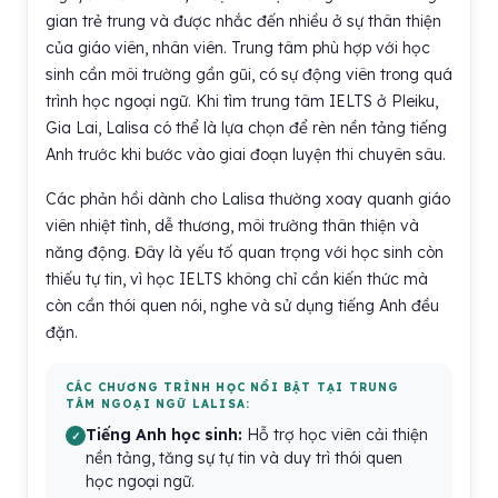
gian trẻ trung và được nhắc đến nhiều ở sự thân thiện
của giáo viên, nhân viên. Trung tâm phù hợp với học
sinh cần môi trường gần gũi, có sự động viên trong quá
trình học ngoại ngữ. Khi tìm trung tâm IELTS ở Pleiku,
Gia Lai, Lalisa có thể là lựa chọn để rèn nền tảng tiếng
Anh trước khi bước vào giai đoạn luyện thi chuyên sâu.
Các phản hồi dành cho Lalisa thường xoay quanh giáo
viên nhiệt tình, dễ thương, môi trường thân thiện và
năng động. Đây là yếu tố quan trọng với học sinh còn
thiếu tự tin, vì học IELTS không chỉ cần kiến thức mà
còn cần thói quen nói, nghe và sử dụng tiếng Anh đều
đặn.
CÁC CHƯƠNG TRÌNH HỌC NỔI BẬT TẠI TRUNG
TÂM NGOẠI NGỮ LALISA:
Tiếng Anh học sinh:
Hỗ trợ học viên cải thiện
nền tảng, tăng sự tự tin và duy trì thói quen
học ngoại ngữ.