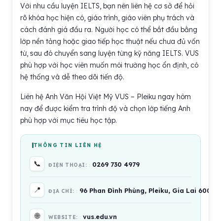
Với nhu cầu luyện IELTS, bạn nên liên hệ cơ sở để hỏi
rõ khóa học hiện có, giáo trình, giáo viên phụ trách và
cách đánh giá đầu ra. Người học có thể bắt đầu bằng
lớp nền tảng hoặc giao tiếp học thuật nếu chưa đủ vốn
từ, sau đó chuyển sang luyện từng kỹ năng IELTS. VUS
phù hợp với học viên muốn môi trường học ổn định, có
hệ thống và dễ theo dõi tiến độ.
Liên hệ Anh Văn Hội Việt Mỹ VUS – Pleiku ngay hôm
nay để được kiểm tra trình độ và chọn lớp tiếng Anh
phù hợp với mục tiêu học tập.
THÔNG TIN LIÊN HỆ
📞
0269 730 4979
ĐIỆN THOẠI:
📍
96 Phan Đình Phùng, Pleiku, Gia Lai 6000
ĐỊA CHỈ:
🌐
vus.edu.vn
WEBSITE: