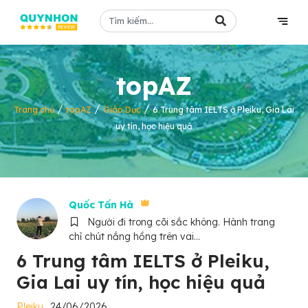
topAZ
/
/
/
Trang chủ
topAZ
Giáo Dục
6 Trung tâm IELTS ở Pleiku, Gia Lai
uy tín, học hiệu quả
Quốc Tấn Hà
Người đi trong cõi sắc không. Hành trang
chỉ chút nắng hồng trên vai...
6 Trung tâm IELTS ở Pleiku,
Gia Lai uy tín, học hiệu quả
Pleiku
24/06/2026