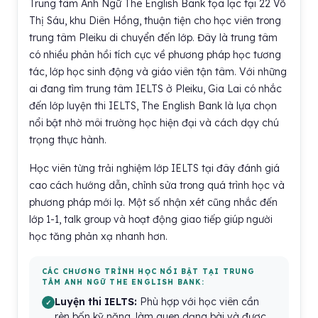
Trung tâm Anh Ngữ The English Bank tọa lạc tại 22 Võ
Thị Sáu, khu Diên Hồng, thuận tiện cho học viên trong
trung tâm Pleiku di chuyển đến lớp. Đây là trung tâm
có nhiều phản hồi tích cực về phương pháp học tương
tác, lớp học sinh động và giáo viên tận tâm. Với những
ai đang tìm trung tâm IELTS ở Pleiku, Gia Lai có nhắc
đến lớp luyện thi IELTS, The English Bank là lựa chọn
nổi bật nhờ môi trường học hiện đại và cách dạy chú
trọng thực hành.
Học viên từng trải nghiệm lớp IELTS tại đây đánh giá
cao cách hướng dẫn, chỉnh sửa trong quá trình học và
phương pháp mới lạ. Một số nhận xét cũng nhắc đến
lớp 1-1, talk group và hoạt động giao tiếp giúp người
học tăng phản xạ nhanh hơn.
CÁC CHƯƠNG TRÌNH HỌC NỔI BẬT TẠI TRUNG
TÂM ANH NGỮ THE ENGLISH BANK:
Luyện thi IELTS:
Phù hợp với học viên cần
rèn bốn kỹ năng, làm quen dạng bài và được