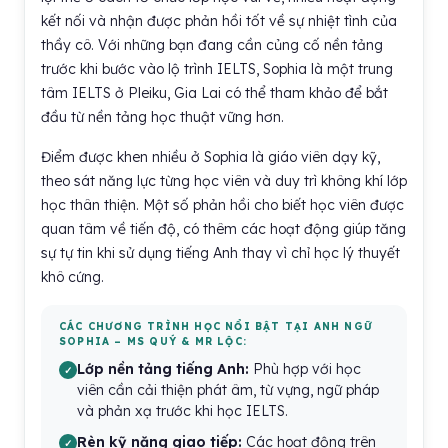
kết nối và nhận được phản hồi tốt về sự nhiệt tình của
thầy cô. Với những bạn đang cần củng cố nền tảng
trước khi bước vào lộ trình IELTS, Sophia là một trung
tâm IELTS ở Pleiku, Gia Lai có thể tham khảo để bắt
đầu từ nền tảng học thuật vững hơn.
Điểm được khen nhiều ở Sophia là giáo viên dạy kỹ,
theo sát năng lực từng học viên và duy trì không khí lớp
học thân thiện. Một số phản hồi cho biết học viên được
quan tâm về tiến độ, có thêm các hoạt động giúp tăng
sự tự tin khi sử dụng tiếng Anh thay vì chỉ học lý thuyết
khô cứng.
CÁC CHƯƠNG TRÌNH HỌC NỔI BẬT TẠI ANH NGỮ
SOPHIA – MS QUÝ & MR LỘC:
Lớp nền tảng tiếng Anh:
Phù hợp với học
viên cần cải thiện phát âm, từ vựng, ngữ pháp
và phản xạ trước khi học IELTS.
Rèn kỹ năng giao tiếp:
Các hoạt động trên