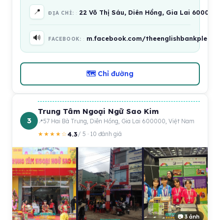
📍
22 Võ Thị Sáu, Diên Hồng, Gia Lai 600000
ĐỊA CHỈ:
🔊
m.facebook.com/theenglishbankpleiku
FACEBOOK:
🗺 Chỉ đường
Trung Tâm Ngoại Ngữ Sao Kim
3
57 Hai Bà Trưng, Diên Hồng, Gia Lai 600000, Việt Nam
4.3
★★★★☆
/ 5 · 10 đánh giá
📷 3 ảnh