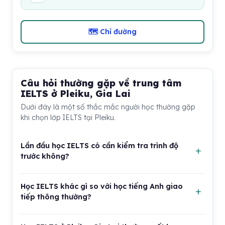
🗺 Chỉ đường
Câu hỏi thường gặp về trung tâm
IELTS ở Pleiku, Gia Lai
Dưới đây là một số thắc mắc người học thường gặp
khi chọn lớp IELTS tại Pleiku.
Lần đầu học IELTS có cần kiểm tra trình độ
trước không?
Có. Kiểm tra đầu vào giúp trung tâm biết bạn đang
Học IELTS khác gì so với học tiếng Anh giao
yếu ở kỹ năng nào, nền tảng ngữ pháp ra sao và có
tiếp thông thường?
thể bắt đầu ngay với IELTS hay cần học lớp nền tảng
trước. Nếu bỏ qua bước này, người học dễ vào lớp quá
Tiếng Anh giao tiếp tập trung vào phản xạ nói, nghe
khó hoặc quá dễ, khiến thời gian và chi phí không hiệu